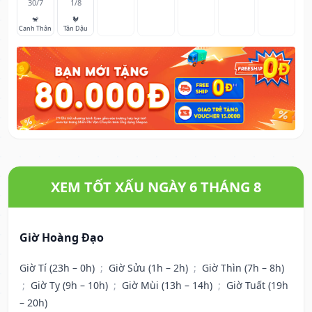
30/7
1/8
🐒
🐓
Canh Thân
Tân Dậu
XEM TỐT XẤU NGÀY 6 THÁNG 8
Giờ Hoàng Đạo
Giờ Tí (23h – 0h)
;
Giờ Sửu (1h – 2h)
;
Giờ Thìn (7h – 8h)
;
Giờ Tỵ (9h – 10h)
;
Giờ Mùi (13h – 14h)
;
Giờ Tuất (19h
– 20h)