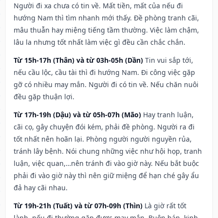
Người đi xa chưa có tin về. Mất tiền, mất của nếu đi
hướng Nam thì tìm nhanh mới thấy. Đề phòng tranh cãi,
mâu thuẫn hay miệng tiếng tầm thường. Việc làm chậm,
lâu la nhưng tốt nhất làm việc gì đều cần chắc chắn.
Từ 15h-17h (Thân) và từ 03h-05h (Dần)
Tin vui sắp tới,
nếu cầu lộc, cầu tài thì đi hướng Nam. Đi công việc gặp
gỡ có nhiều may mắn. Người đi có tin về. Nếu chăn nuôi
đều gặp thuận lợi.
Từ 17h-19h (Dậu) và từ 05h-07h (Mão)
Hay tranh luận,
cãi cọ, gây chuyện đói kém, phải đề phòng. Người ra đi
tốt nhất nên hoãn lại. Phòng người người nguyền rủa,
tránh lây bệnh. Nói chung những việc như hội họp, tranh
luận, việc quan,…nên tránh đi vào giờ này. Nếu bắt buộc
phải đi vào giờ này thì nên giữ miệng để hạn ché gây ẩu
đả hay cãi nhau.
Từ 19h-21h (Tuất) và từ 07h-09h (Thìn)
Là giờ rất tốt
lành, nếu đi thường gặp được may mắn. Buôn bán, kinh