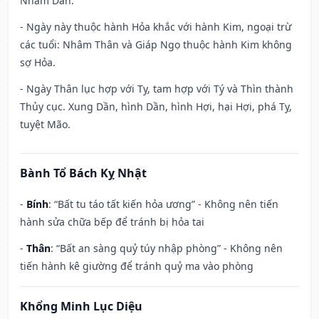
Nhâm Dần.
- Ngày này thuộc hành Hỏa khắc với hành Kim, ngoại trừ
các tuổi: Nhâm Thân và Giáp Ngọ thuộc hành Kim không
sợ Hỏa.
- Ngày Thân lục hợp với Tỵ, tam hợp với Tý và Thìn thành
Thủy cục. Xung Dần, hình Dần, hình Hợi, hại Hợi, phá Tỵ,
tuyệt Mão.
Bành Tổ Bách Kỵ Nhật
-
Bính
: “Bất tu táo tất kiến hỏa ương” - Không nên tiến
hành sửa chữa bếp để tránh bị hỏa tai
-
Thân
: “Bất an sàng quỷ túy nhập phòng” - Không nên
tiến hành kê giường để tránh quỷ ma vào phòng
Khổng Minh Lục Diệu