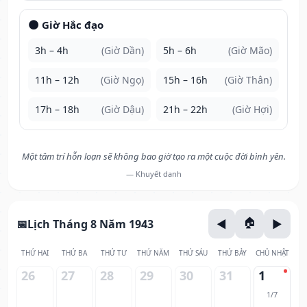
🌑 Giờ Hắc đạo
3h – 4h
(Giờ Dần)
5h – 6h
(Giờ Mão)
11h – 12h
(Giờ Ngọ)
15h – 16h
(Giờ Thân)
17h – 18h
(Giờ Dậu)
21h – 22h
(Giờ Hợi)
Một tâm trí hỗn loạn sẽ không bao giờ tạo ra một cuộc đời bình yên.
— Khuyết danh
Lịch Tháng 8 Năm 1943
THỨ HAI
THỨ BA
THỨ TƯ
THỨ NĂM
THỨ SÁU
THỨ BẢY
CHỦ NHẬT
26
27
28
29
30
31
1
1/7