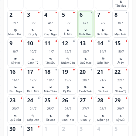
🐈
Tân Mão
2
3
4
5
6
7
8
2/7
3/7
4/7
5/7
6/7
7/7
8/7
🐉
🐍
🐎
🐐
🐒
🐓
🐕
Nhâm Thìn
Quý Tỵ
Giáp Ngọ
Ất Mùi
Bính Thân
Đinh Dậu
Mậu Tuất
9
10
11
12
13
14
15
9/7
10/7
11/7
12/7
13/7
14/7
15/7
🐖
🐀
🐂
🐅
🐈
🐉
🐍
Kỷ Hợi
Canh Tý
Tân Sửu
Nhâm Dần
Quý Mão
Giáp Thìn
Ất Tỵ
16
17
18
19
20
21
22
16/7
17/7
18/7
19/7
20/7
21/7
22/7
🐎
🐐
🐒
🐓
🐕
🐖
🐀
Bính Ngọ
Đinh Mùi
Mậu Thân
Kỷ Dậu
Canh Tuất
Tân Hợi
Nhâm Tý
23
24
25
26
27
28
29
23/7
24/7
25/7
26/7
27/7
28/7
29/7
🐂
🐅
🐈
🐉
🐍
🐎
🐐
Quý Sửu
Giáp Dần
Ất Mão
Bính Thìn
Đinh Tỵ
Mậu Ngọ
Kỷ Mùi
30
31
1
2
3
4
5