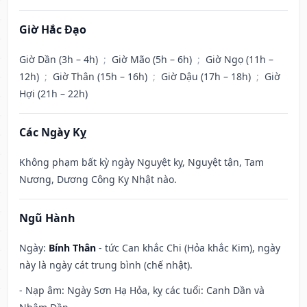
Giờ Hắc Đạo
Giờ Dần (3h – 4h)
;
Giờ Mão (5h – 6h)
;
Giờ Ngọ (11h –
12h)
;
Giờ Thân (15h – 16h)
;
Giờ Dậu (17h – 18h)
;
Giờ
Hợi (21h – 22h)
Các Ngày Kỵ
Không phạm bất kỳ ngày Nguyệt kỵ, Nguyệt tận, Tam
Nương, Dương Công Kỵ Nhật nào.
Ngũ Hành
Ngày:
Bính Thân
- tức Can khắc Chi (Hỏa khắc Kim), ngày
này là ngày cát trung bình (chế nhật).
- Nạp âm: Ngày Sơn Hạ Hỏa, kỵ các tuổi: Canh Dần và