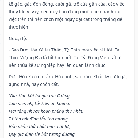
kê gác, gác đòn đông, cưới gã, trổ cửa gắn cửa, các việc
thủy lợi. Vì vậy, nếu quý bạn đang muốn tiến hành các
việc trên thì nên chọn một ngày đại cát trong tháng để
thực hiện.
Ngoại lệ
:
- Sao Dực Hỏa Xà tại Thân, Tý, Thìn mọi việc rất tốt. Tại
Thìn: Vượng Địa là tốt hơn hết. Tại Tý: Đăng Viên rất tốt
nên thừa kế sự nghiệp hay lên quan lãnh chức.
Dực: Hỏa Xà (con rắn): Hỏa tinh, sao xấu. Khắc kỵ cưới gả,
dựng nhà, hay chôn cất.
“Dực tinh bất lợi giá cao đường,
Tam niên nhị tái kiến ôn hoàng,
Mai táng nhược hoàn phùng thử nhật,
Tử tôn bất định tẩu tha hương.
Hôn nhân thử nhật nghi bất lợi,
Quy gia định thị bất tương đương.