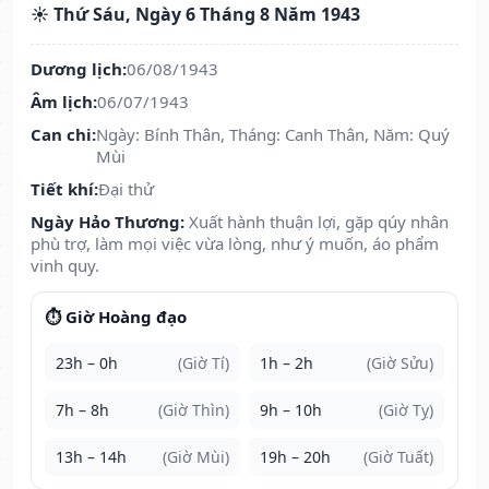
☀️ Thứ Sáu, Ngày 6 Tháng 8 Năm 1943
Dương lịch:
06/08/1943
Âm lịch:
06/07/1943
Can chi:
Ngày: Bính Thân, Tháng: Canh Thân, Năm: Quý
Mùi
Tiết khí:
Đại thử
Ngày Hảo Thương:
Xuất hành thuận lợi, gặp qúy nhân
phù trợ, làm mọi việc vừa lòng, như ý muốn, áo phẩm
vinh quy.
⏱️ Giờ Hoàng đạo
23h – 0h
(Giờ Tí)
1h – 2h
(Giờ Sửu)
7h – 8h
(Giờ Thìn)
9h – 10h
(Giờ Tỵ)
13h – 14h
(Giờ Mùi)
19h – 20h
(Giờ Tuất)