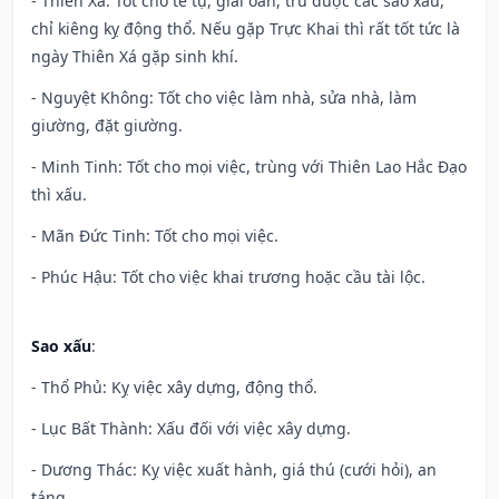
- Thiên Xá: Tốt cho tế tự, giải oan, trừ được các sao xấu,
chỉ kiêng kỵ động thổ. Nếu gặp Trực Khai thì rất tốt tức là
ngày Thiên Xá gặp sinh khí.
- Nguyệt Không: Tốt cho việc làm nhà, sửa nhà, làm
giường, đặt giường.
- Minh Tinh: Tốt cho mọi việc, trùng với Thiên Lao Hắc Đạo
thì xấu.
- Mãn Đức Tinh: Tốt cho mọi việc.
- Phúc Hậu: Tốt cho việc khai trương hoặc cầu tài lộc.
Sao xấu
:
- Thổ Phủ: Kỵ việc xây dựng, động thổ.
- Lục Bất Thành: Xấu đối với việc xây dựng.
- Dương Thác: Kỵ việc xuất hành, giá thú (cưới hỏi), an
táng.