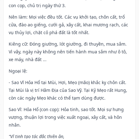
con cọp, chủ trị ngày thứ 3.
Nên làm
: Mọi việc đều tốt. Các vụ khởi tạo, chôn cất, trổ
cửa, đào ao giếng, cưới gả, xây cất, khai mương rạch, các
vụ thủy lợi, chặt cỏ phá đất là tốt nhất.
Kiêng cữ
: Đóng giường, lót giường, đi thuyền, mua sắm.
Vì vậy, ngày này không nên tiến hành mua sắm như ô tô,
xe máy, nhà đất ...
Ngoại lệ
:
- Sao Vĩ Hỏa Hổ tại Mùi, Hợi, Mẹo (mão) khắc kỵ chôn cất.
Tại Mùi là vị trí Hãm Địa của Sao Vỹ. Tại Kỷ Mẹo rất Hung,
còn các ngày Mẹo khác có thể tạm dùng được.
Sao Vĩ: Hỏa Hổ (con cọp): Hỏa tinh, sao tốt. Mọi sự hưng
vượng, thuận lợi trong việc xuất ngoại, xây cất, và hôn
nhân.
“Vĩ tinh tạo tác đắc thiên ân,