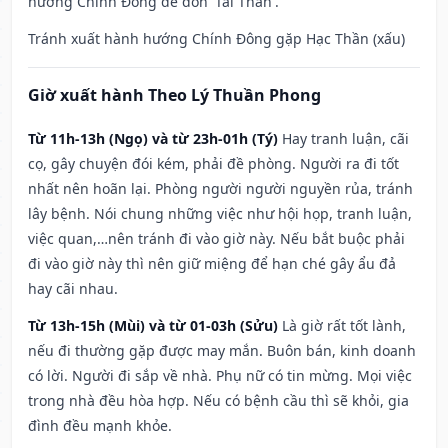
hướng Chính Đông để đón 'Tài Thần'.
Tránh xuất hành hướng Chính Đông gặp Hạc Thần (xấu)
Giờ xuất hành Theo Lý Thuần Phong
Từ 11h-13h (Ngọ) và từ 23h-01h (Tý)
Hay tranh luận, cãi
cọ, gây chuyện đói kém, phải đề phòng. Người ra đi tốt
nhất nên hoãn lại. Phòng người người nguyền rủa, tránh
lây bệnh. Nói chung những việc như hội họp, tranh luận,
việc quan,…nên tránh đi vào giờ này. Nếu bắt buộc phải
đi vào giờ này thì nên giữ miệng để hạn ché gây ẩu đả
hay cãi nhau.
Từ 13h-15h (Mùi) và từ 01-03h (Sửu)
Là giờ rất tốt lành,
nếu đi thường gặp được may mắn. Buôn bán, kinh doanh
có lời. Người đi sắp về nhà. Phụ nữ có tin mừng. Mọi việc
trong nhà đều hòa hợp. Nếu có bệnh cầu thì sẽ khỏi, gia
đình đều mạnh khỏe.