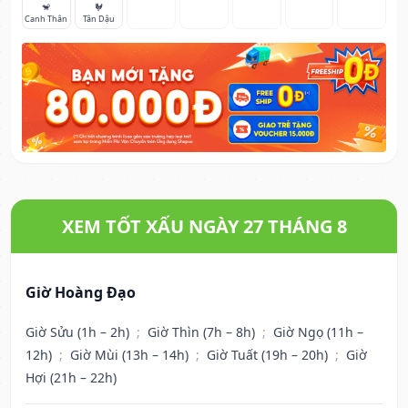
🐒
🐓
Canh Thân
Tân Dậu
XEM TỐT XẤU NGÀY 27 THÁNG 8
Giờ Hoàng Đạo
Giờ Sửu (1h – 2h)
;
Giờ Thìn (7h – 8h)
;
Giờ Ngọ (11h –
12h)
;
Giờ Mùi (13h – 14h)
;
Giờ Tuất (19h – 20h)
;
Giờ
Hợi (21h – 22h)