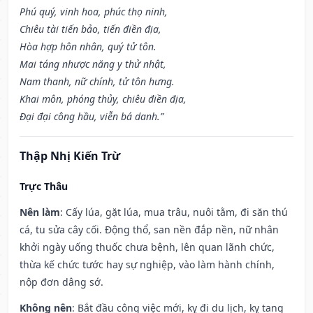
Phú quý, vinh hoa, phúc thọ ninh,
Chiêu tài tiến bảo, tiến điền địa,
Hòa hợp hôn nhân, quý tử tôn.
Mai táng nhược năng y thử nhật,
Nam thanh, nữ chính, tử tôn hưng.
Khai môn, phóng thủy, chiêu điền địa,
Đại đại công hầu, viễn bá danh.”
Thập Nhị Kiến Trừ
Trực Thâu
Nên làm
: Cấy lúa, gặt lúa, mua trâu, nuôi tằm, đi săn thú
cá, tu sửa cây cối. Động thổ, san nền đắp nền, nữ nhân
khởi ngày uống thuốc chưa bệnh, lên quan lãnh chức,
thừa kế chức tước hay sự nghiệp, vào làm hành chính,
nộp đơn dâng sớ.
Không nên
: Bắt đầu công việc mới, kỵ đi du lịch, kỵ tang