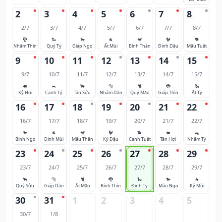
2
3
4
5
6
7
8
2/7
3/7
4/7
5/7
6/7
7/7
8/7
🐉
🐍
🐎
🐐
🐒
🐓
🐕
Nhâm Thìn
Quý Tỵ
Giáp Ngọ
Ất Mùi
Bính Thân
Đinh Dậu
Mậu Tuất
9
10
11
12
13
14
15
9/7
10/7
11/7
12/7
13/7
14/7
15/7
🐖
🐀
🐂
🐅
🐈
🐉
🐍
Kỷ Hợi
Canh Tý
Tân Sửu
Nhâm Dần
Quý Mão
Giáp Thìn
Ất Tỵ
16
17
18
19
20
21
22
16/7
17/7
18/7
19/7
20/7
21/7
22/7
🐎
🐐
🐒
🐓
🐕
🐖
🐀
Bính Ngọ
Đinh Mùi
Mậu Thân
Kỷ Dậu
Canh Tuất
Tân Hợi
Nhâm Tý
23
24
25
26
27
28
29
23/7
24/7
25/7
26/7
27/7
28/7
29/7
🐂
🐅
🐈
🐉
🐍
🐎
🐐
Quý Sửu
Giáp Dần
Ất Mão
Bính Thìn
Đinh Tỵ
Mậu Ngọ
Kỷ Mùi
30
31
1
2
3
4
5
30/7
1/8