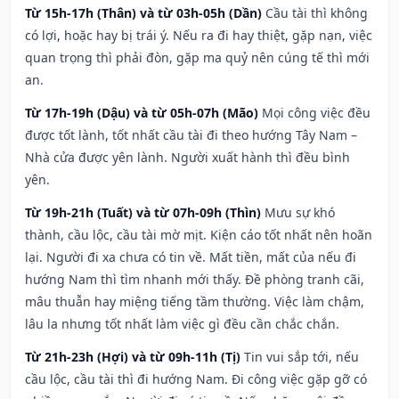
Từ 15h-17h (Thân) và từ 03h-05h (Dần)
Cầu tài thì không
có lợi, hoặc hay bị trái ý. Nếu ra đi hay thiệt, gặp nạn, việc
quan trọng thì phải đòn, gặp ma quỷ nên cúng tế thì mới
an.
Từ 17h-19h (Dậu) và từ 05h-07h (Mão)
Mọi công việc đều
được tốt lành, tốt nhất cầu tài đi theo hướng Tây Nam –
Nhà cửa được yên lành. Người xuất hành thì đều bình
yên.
Từ 19h-21h (Tuất) và từ 07h-09h (Thìn)
Mưu sự khó
thành, cầu lộc, cầu tài mờ mịt. Kiện cáo tốt nhất nên hoãn
lại. Người đi xa chưa có tin về. Mất tiền, mất của nếu đi
hướng Nam thì tìm nhanh mới thấy. Đề phòng tranh cãi,
mâu thuẫn hay miệng tiếng tầm thường. Việc làm chậm,
lâu la nhưng tốt nhất làm việc gì đều cần chắc chắn.
Từ 21h-23h (Hợi) và từ 09h-11h (Tị)
Tin vui sắp tới, nếu
cầu lộc, cầu tài thì đi hướng Nam. Đi công việc gặp gỡ có