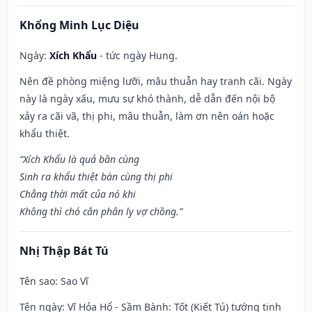
Khổng Minh Lục Diệu
Ngày:
Xích Khẩu
- tức ngày Hung.
Nên đề phòng miệng lưỡi, mâu thuẫn hay tranh cãi. Ngày
này là ngày xấu, mưu sự khó thành, dễ dẫn đến nội bộ
xảy ra cãi vã, thị phi, mâu thuẫn, làm ơn nên oán hoặc
khẩu thiệt.
“Xích Khẩu là quả bần cùng
Sinh ra khẩu thiệt bàn cùng thị phi
Chẳng thời mất của nó khi
Không thì chó cắn phân ly vợ chồng.”
Nhị Thập Bát Tú
Tên sao
: Sao Vĩ
Tên ngày
: Vĩ Hỏa Hổ - Sầm Bành: Tốt (Kiết Tú) tướng tinh