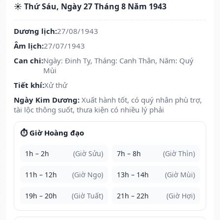
☀️ Thứ Sáu, Ngày 27 Tháng 8 Năm 1943
Dương lịch:
27/08/1943
Âm lịch:
27/07/1943
Can chi:
Ngày: Đinh Tỵ, Tháng: Canh Thân, Năm: Quý
Mùi
Tiết khí:
Xử thử
Ngày Kim Dương:
Xuất hành tốt, có quý nhân phù trợ,
tài lộc thông suốt, thưa kiện có nhiều lý phải
⏱️ Giờ Hoàng đạo
1h – 2h
(Giờ Sửu)
7h – 8h
(Giờ Thìn)
11h – 12h
(Giờ Ngọ)
13h – 14h
(Giờ Mùi)
19h – 20h
(Giờ Tuất)
21h – 22h
(Giờ Hợi)