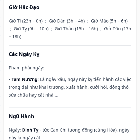
Giờ Hắc Đạo
Giờ Tí (23h – 0h)
;
Giờ Dần (3h – 4h)
;
Giờ Mão (5h – 6h)
;
Giờ Tỵ (9h – 10h)
;
Giờ Thân (15h – 16h)
;
Giờ Dậu (17h
– 18h)
Các Ngày Kỵ
Phạm phải ngày:
-
Tam Nương
: Là ngày xấu, ngày này kỵ tiến hành các việc
trọng đại như khai trương, xuất hành, cưới hỏi, động thổ,
sửa chữa hay cất nhà,...
Ngũ Hành
Ngày:
Đinh Tỵ
- tức Can Chi tương đồng (cùng Hỏa), ngày
này là ngày cát.