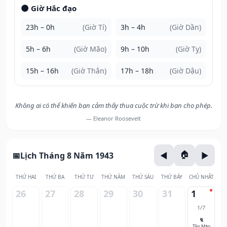
🌑 Giờ Hắc đạo
23h – 0h
(Giờ Tí)
3h – 4h
(Giờ Dần)
5h – 6h
(Giờ Mão)
9h – 10h
(Giờ Tỵ)
15h – 16h
(Giờ Thân)
17h – 18h
(Giờ Dậu)
Không ai có thể khiến bạn cảm thấy thua cuộc trừ khi bạn cho phép.
— Eleanor Roosevelt
Lịch Tháng 8 Năm 1943
THỨ HAI
THỨ BA
THỨ TƯ
THỨ NĂM
THỨ SÁU
THỨ BẢY
CHỦ NHẬT
26
27
28
29
30
31
1
1/7
🐈
Tân Mão