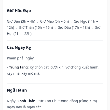
Giờ Hắc Đạo
Giờ Dần (3h – 4h)
;
Giờ Mão (5h – 6h)
;
Giờ Ngọ (11h –
12h)
;
Giờ Thân (15h – 16h)
;
Giờ Dậu (17h – 18h)
;
Giờ
Hợi (21h – 22h)
Các Ngày Kỵ
Phạm phải ngày:
-
Trùng tang
: Kỵ chôn cất, cưới xin, vợ chồng xuất hành,
xây nhà, xây mồ mả.
Ngũ Hành
Ngày:
Canh Thân
- tức Can Chi tương đồng (cùng Kim),
ngày này là ngày cát.