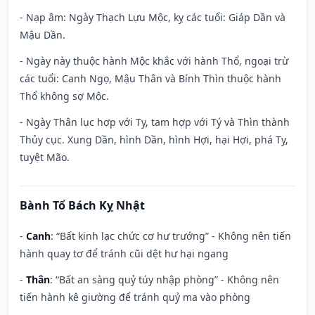
- Nạp âm: Ngày Thạch Lựu Mộc, kỵ các tuổi: Giáp Dần và
Mậu Dần.
- Ngày này thuộc hành Mộc khắc với hành Thổ, ngoại trừ
các tuổi: Canh Ngọ, Mậu Thân và Bính Thìn thuộc hành
Thổ không sợ Mộc.
- Ngày Thân lục hợp với Tỵ, tam hợp với Tý và Thìn thành
Thủy cục. Xung Dần, hình Dần, hình Hợi, hại Hợi, phá Tỵ,
tuyệt Mão.
Bành Tổ Bách Kỵ Nhật
-
Canh
: “Bất kinh lạc chức cơ hư trướng” - Không nên tiến
hành quay tơ để tránh cũi dệt hư hại ngang
-
Thân
: “Bất an sàng quỷ túy nhập phòng” - Không nên
tiến hành kê giường để tránh quỷ ma vào phòng