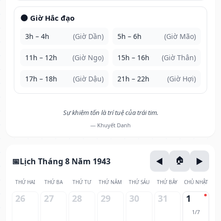
🌑 Giờ Hắc đạo
3h – 4h
(Giờ Dần)
5h – 6h
(Giờ Mão)
11h – 12h
(Giờ Ngọ)
15h – 16h
(Giờ Thân)
17h – 18h
(Giờ Dậu)
21h – 22h
(Giờ Hợi)
Sự khiêm tốn là trí tuệ của trái tim.
— Khuyết Danh
Lịch Tháng 8 Năm 1943
THỨ HAI
THỨ BA
THỨ TƯ
THỨ NĂM
THỨ SÁU
THỨ BẢY
CHỦ NHẬT
26
27
28
29
30
31
1
1/7