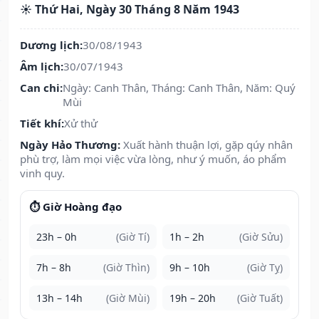
☀️ Thứ Hai, Ngày 30 Tháng 8 Năm 1943
Dương lịch:
30/08/1943
Âm lịch:
30/07/1943
Can chi:
Ngày: Canh Thân, Tháng: Canh Thân, Năm: Quý
Mùi
Tiết khí:
Xử thử
Ngày Hảo Thương:
Xuất hành thuận lợi, gặp qúy nhân
phù trợ, làm mọi việc vừa lòng, như ý muốn, áo phẩm
vinh quy.
⏱️ Giờ Hoàng đạo
23h – 0h
(Giờ Tí)
1h – 2h
(Giờ Sửu)
7h – 8h
(Giờ Thìn)
9h – 10h
(Giờ Tỵ)
13h – 14h
(Giờ Mùi)
19h – 20h
(Giờ Tuất)