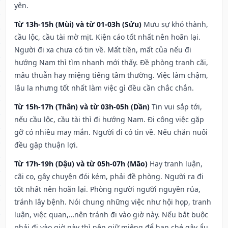
yên.
Từ 13h-15h (Mùi) và từ 01-03h (Sửu)
Mưu sự khó thành,
cầu lộc, cầu tài mờ mịt. Kiện cáo tốt nhất nên hoãn lại.
Người đi xa chưa có tin về. Mất tiền, mất của nếu đi
hướng Nam thì tìm nhanh mới thấy. Đề phòng tranh cãi,
mâu thuẫn hay miệng tiếng tầm thường. Việc làm chậm,
lâu la nhưng tốt nhất làm việc gì đều cần chắc chắn.
Từ 15h-17h (Thân) và từ 03h-05h (Dần)
Tin vui sắp tới,
nếu cầu lộc, cầu tài thì đi hướng Nam. Đi công việc gặp
gỡ có nhiều may mắn. Người đi có tin về. Nếu chăn nuôi
đều gặp thuận lợi.
Từ 17h-19h (Dậu) và từ 05h-07h (Mão)
Hay tranh luận,
cãi cọ, gây chuyện đói kém, phải đề phòng. Người ra đi
tốt nhất nên hoãn lại. Phòng người người nguyền rủa,
tránh lây bệnh. Nói chung những việc như hội họp, tranh
luận, việc quan,…nên tránh đi vào giờ này. Nếu bắt buộc
phải đi vào giờ này thì nên giữ miệng để hạn ché gây ẩu