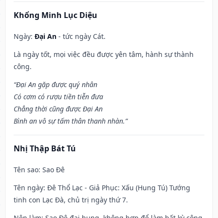
Khổng Minh Lục Diệu
Ngày:
Đại An
- tức ngày Cát.
Là ngày tốt, mọi việc đều được yên tâm, hành sự thành
công.
“Đại An gặp được quý nhân
Có cơm có rượu tiền tiễn đưa
Chẳng thời cũng được Đại An
Bình an vô sự tấm thân thanh nhàn.”
Nhị Thập Bát Tú
Tên sao
: Sao Đê
Tên ngày
: Đê Thổ Lạc - Giả Phục: Xấu (Hung Tú) Tướng
tinh con Lạc Đà, chủ trị ngày thứ 7.
Nên làm
: Sao Đê đại hung, không hợp để làm bất kỳ công