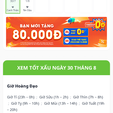
30/7
1/8
🐒
🐓
Canh Thân
Tân Dậu
XEM TỐT XẤU NGÀY 30 THÁNG 8
Giờ Hoàng Đạo
Giờ Tí (23h – 0h)
;
Giờ Sửu (1h – 2h)
;
Giờ Thìn (7h – 8h)
;
Giờ Tỵ (9h – 10h)
;
Giờ Mùi (13h – 14h)
;
Giờ Tuất (19h
– 20h)