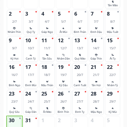
🐈
Tân Mão
2
3
4
5
6
7
8
2/7
3/7
4/7
5/7
6/7
7/7
8/7
🐉
🐍
🐎
🐐
🐒
🐓
🐕
Nhâm Thìn
Quý Tỵ
Giáp Ngọ
Ất Mùi
Bính Thân
Đinh Dậu
Mậu Tuất
9
10
11
12
13
14
15
9/7
10/7
11/7
12/7
13/7
14/7
15/7
🐖
🐀
🐂
🐅
🐈
🐉
🐍
Kỷ Hợi
Canh Tý
Tân Sửu
Nhâm Dần
Quý Mão
Giáp Thìn
Ất Tỵ
16
17
18
19
20
21
22
16/7
17/7
18/7
19/7
20/7
21/7
22/7
🐎
🐐
🐒
🐓
🐕
🐖
🐀
Bính Ngọ
Đinh Mùi
Mậu Thân
Kỷ Dậu
Canh Tuất
Tân Hợi
Nhâm Tý
23
24
25
26
27
28
29
23/7
24/7
25/7
26/7
27/7
28/7
29/7
🐂
🐅
🐈
🐉
🐍
🐎
🐐
Quý Sửu
Giáp Dần
Ất Mão
Bính Thìn
Đinh Tỵ
Mậu Ngọ
Kỷ Mùi
30
31
1
2
3
4
5