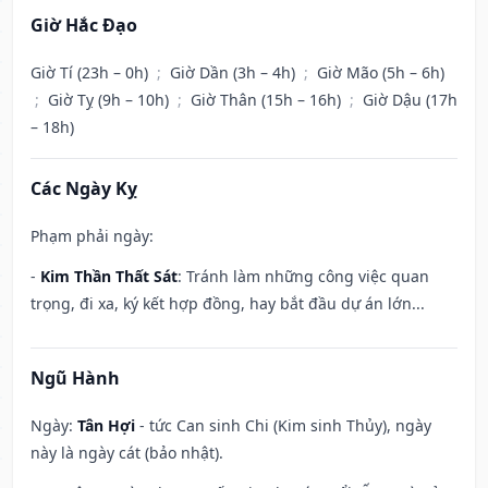
Giờ Hắc Đạo
Giờ Tí (23h – 0h)
;
Giờ Dần (3h – 4h)
;
Giờ Mão (5h – 6h)
;
Giờ Tỵ (9h – 10h)
;
Giờ Thân (15h – 16h)
;
Giờ Dậu (17h
– 18h)
Các Ngày Kỵ
Phạm phải ngày:
-
Kim Thần Thất Sát
: Tránh làm những công việc quan
trọng, đi xa, ký kết hợp đồng, hay bắt đầu dự án lớn...
Ngũ Hành
Ngày:
Tân Hợi
- tức Can sinh Chi (Kim sinh Thủy), ngày
này là ngày cát (bảo nhật).