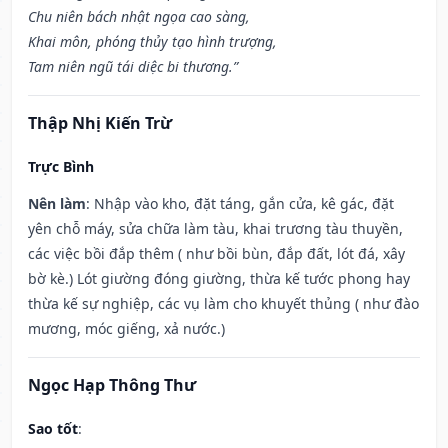
Chu niên bách nhật ngọa cao sàng,
Khai môn, phóng thủy tạo hình trượng,
Tam niên ngũ tái diệc bi thương.”
Thập Nhị Kiến Trừ
Trực Bình
Nên làm
: Nhập vào kho, đặt táng, gắn cửa, kê gác, đặt
yên chỗ máy, sửa chữa làm tàu, khai trương tàu thuyền,
các việc bồi đắp thêm ( như bồi bùn, đắp đất, lót đá, xây
bờ kè.) Lót giường đóng giường, thừa kế tước phong hay
thừa kế sự nghiệp, các vụ làm cho khuyết thủng ( như đào
mương, móc giếng, xả nước.)
Ngọc Hạp Thông Thư
Sao tốt
: