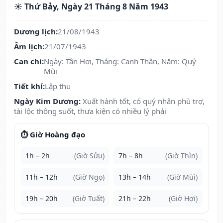
☀️ Thứ Bảy, Ngày 21 Tháng 8 Năm 1943
Dương lịch:
21/08/1943
Âm lịch:
21/07/1943
Can chi:
Ngày: Tân Hợi, Tháng: Canh Thân, Năm: Quý
Mùi
Tiết khí:
Lập thu
Ngày Kim Dương:
Xuất hành tốt, có quý nhân phù trợ,
tài lộc thông suốt, thưa kiện có nhiều lý phải
⏱️ Giờ Hoàng đạo
1h – 2h
(Giờ Sửu)
7h – 8h
(Giờ Thìn)
11h – 12h
(Giờ Ngọ)
13h – 14h
(Giờ Mùi)
19h – 20h
(Giờ Tuất)
21h – 22h
(Giờ Hợi)