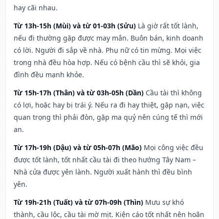
hay cãi nhau.
Từ 13h-15h (Mùi) và từ 01-03h (Sửu)
Là giờ rất tốt lành,
nếu đi thường gặp được may mắn. Buôn bán, kinh doanh
có lời. Người đi sắp về nhà. Phụ nữ có tin mừng. Mọi việc
trong nhà đều hòa hợp. Nếu có bệnh cầu thì sẽ khỏi, gia
đình đều mạnh khỏe.
Từ 15h-17h (Thân) và từ 03h-05h (Dần)
Cầu tài thì không
có lợi, hoặc hay bị trái ý. Nếu ra đi hay thiệt, gặp nạn, việc
quan trọng thì phải đòn, gặp ma quỷ nên cúng tế thì mới
an.
Từ 17h-19h (Dậu) và từ 05h-07h (Mão)
Mọi công việc đều
được tốt lành, tốt nhất cầu tài đi theo hướng Tây Nam –
Nhà cửa được yên lành. Người xuất hành thì đều bình
yên.
Từ 19h-21h (Tuất) và từ 07h-09h (Thìn)
Mưu sự khó
thành, cầu lộc, cầu tài mờ mịt. Kiện cáo tốt nhất nên hoãn