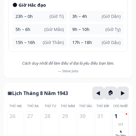
🌑 Giờ Hắc đạo
23h – 0h
(Giờ Tí)
3h – 4h
(Giờ Dần)
5h – 6h
(Giờ Mão)
9h – 10h
(Giờ Tỵ)
15h – 16h
(Giờ Thân)
17h – 18h
(Giờ Dậu)
Cách duy nhất để làm điều vĩ đại là yêu điều bạn làm.
— Steve Jobs
Lịch Tháng 8 Năm 1943
THỨ HAI
THỨ BA
THỨ TƯ
THỨ NĂM
THỨ SÁU
THỨ BẢY
CHỦ NHẬT
26
27
28
29
30
31
1
1/7
🐈
Tân Mão