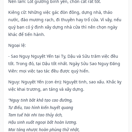
Nên làm
: Lót giường bình yên, chôn cất rất tốt.
Kiêng cữ
: Những việc gác đòn đông, dựng nhà, tháo
nước, đào mương rạch, đi thuyền hay trổ cửa. Vì vậy, nếu
quý bạn có ý định xây dựng nhà cửa thì nên chọn ngày
khác để tiến hành.
Ngoại lệ
:
- Sao Nguy Nguyệt Yến tại Tỵ, Dậu và Sửu trăm việc đều
tốt. Trong đó, tại Dậu tốt nhất. Ngày Sửu Sao Nguy Đăng
Viên: mọi việc tạo tác đều được quý hiển.
Nguy: Nguyệt Yến (con én): Nguyệt tinh, sao xấu. Khắc kỵ
việc khai trương, an táng và xây dựng.
“Nguy tinh bât khả tạo cao đường,
Tự điếu, tao hình kiến huyết quang
Tam tuế hài nhi tao thủy ách,
Hậu sinh xuất ngoại bất hoàn lương.
Mai táng nhược hoàn phùng thử nhật,