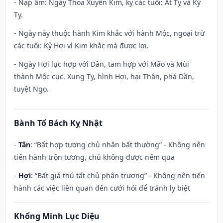
- Nạp âm: Ngày Thoa Xuyến Kim, kỵ các tuổi: Ất Tỵ và Kỷ
Tỵ.
- Ngày này thuộc hành Kim khắc với hành Mộc, ngoại trừ
các tuổi: Kỷ Hợi vì Kim khắc mà được lợi.
- Ngày Hợi lục hợp với Dần, tam hợp với Mão và Mùi
thành Mộc cục. Xung Tỵ, hình Hợi, hại Thân, phá Dần,
tuyệt Ngọ.
Bành Tổ Bách Kỵ Nhật
-
Tân
: “Bất hợp tương chủ nhân bất thường” - Không nên
tiến hành trộn tương, chủ không được nếm qua
-
Hợi
: “Bất giá thú tất chủ phân trương” - Không nên tiến
hành các việc liên quan đến cưới hỏi để tránh ly biệt
Khổng Minh Lục Diệu