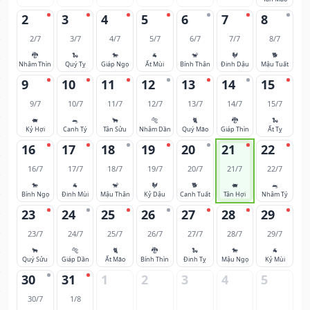
2
3
4
5
6
7
8
2/7
3/7
4/7
5/7
6/7
7/7
8/7
🐉
🐍
🐎
🐐
🐒
🐓
🐕
Nhâm Thìn
Quý Tỵ
Giáp Ngọ
Ất Mùi
Bính Thân
Đinh Dậu
Mậu Tuất
9
10
11
12
13
14
15
9/7
10/7
11/7
12/7
13/7
14/7
15/7
🐖
🐀
🐂
🐅
🐈
🐉
🐍
Kỷ Hợi
Canh Tý
Tân Sửu
Nhâm Dần
Quý Mão
Giáp Thìn
Ất Tỵ
16
17
18
19
20
21
22
16/7
17/7
18/7
19/7
20/7
21/7
22/7
🐎
🐐
🐒
🐓
🐕
🐖
🐀
Bính Ngọ
Đinh Mùi
Mậu Thân
Kỷ Dậu
Canh Tuất
Tân Hợi
Nhâm Tý
23
24
25
26
27
28
29
23/7
24/7
25/7
26/7
27/7
28/7
29/7
🐂
🐅
🐈
🐉
🐍
🐎
🐐
Quý Sửu
Giáp Dần
Ất Mão
Bính Thìn
Đinh Tỵ
Mậu Ngọ
Kỷ Mùi
30
31
1
2
3
4
5
30/7
1/8