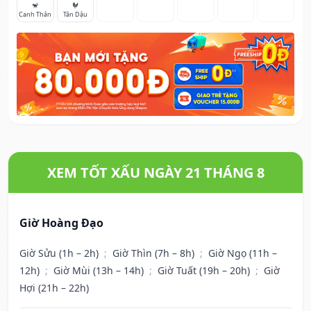
🐒
🐓
Canh Thân
Tân Dậu
XEM TỐT XẤU NGÀY 21 THÁNG 8
Giờ Hoàng Đạo
Giờ Sửu (1h – 2h)
;
Giờ Thìn (7h – 8h)
;
Giờ Ngọ (11h –
12h)
;
Giờ Mùi (13h – 14h)
;
Giờ Tuất (19h – 20h)
;
Giờ
Hợi (21h – 22h)