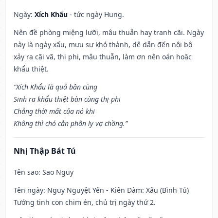
Ngày:
Xích Khẩu
- tức ngày Hung.
Nên đề phòng miệng lưỡi, mâu thuẫn hay tranh cãi. Ngày
này là ngày xấu, mưu sự khó thành, dễ dẫn đến nội bộ
xảy ra cãi vã, thị phi, mâu thuẫn, làm ơn nên oán hoặc
khẩu thiệt.
“Xích Khẩu là quả bần cùng
Sinh ra khẩu thiệt bàn cùng thị phi
Chẳng thời mất của nó khi
Không thì chó cắn phân ly vợ chồng.”
Nhị Thập Bát Tú
Tên sao
: Sao Nguy
Tên ngày
: Nguy Nguyệt Yến - Kiên Đàm: Xấu (Bình Tú)
Tướng tinh con chim én, chủ trị ngày thứ 2.