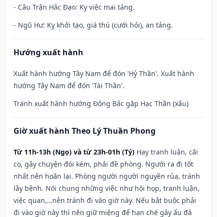
- Câu Trận Hắc Đạo: Kỵ việc mai táng.
- Ngũ Hư: Kỵ khởi tạo, giá thú (cưới hỏi), an táng.
Hướng xuất hành
Xuất hành hướng Tây Nam để đón 'Hỷ Thần'. Xuất hành
hướng Tây Nam để đón 'Tài Thần'.
Tránh xuất hành hướng Đông Bắc gặp Hạc Thần (xấu)
Giờ xuất hành Theo Lý Thuần Phong
Từ 11h-13h (Ngọ) và từ 23h-01h (Tý)
Hay tranh luận, cãi
cọ, gây chuyện đói kém, phải đề phòng. Người ra đi tốt
nhất nên hoãn lại. Phòng người người nguyền rủa, tránh
lây bệnh. Nói chung những việc như hội họp, tranh luận,
việc quan,…nên tránh đi vào giờ này. Nếu bắt buộc phải
đi vào giờ này thì nên giữ miệng để hạn ché gây ẩu đả