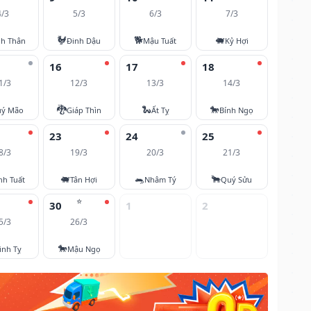
4/3
5/3
6/3
7/3
🐓
🐕
🐖
nh Thân
Đinh Dậu
Mậu Tuất
Kỷ Hợi
16
17
18
1/3
12/3
13/3
14/3
🐉
🐍
🐎
ý Mão
Giáp Thìn
Ất Tỵ
Bính Ngọ
23
24
25
8/3
19/3
20/3
21/3
🐖
🐀
🐂
nh Tuất
Tân Hợi
Nhâm Tý
Quý Sửu
⭐
30
1
2
5/3
26/3
🐎
inh Tỵ
Mậu Ngọ