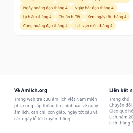
Ngày hoàng đạo tháng 4
Ngày hắc đạo tháng 4
Lịch âm tháng 4
Chuẩn bị Tết
Xem ngày tốt tháng 4
Cung hoàng đạo tháng 4
Lịch vạn niên tháng 4
Về Amlich.org
Liên kết 
Trang web tra cứu âm lịch Việt Nam miễn
Trang chủ
Chuyển đổi 
phí, cung cấp thông tin chính xác về ngày
Gieo quẻ hỏ
âm lịch, can chi, con giáp, ngày tốt xấu và
Lịch năm 2
các ngày lễ tết truyền thống.
Lịch tháng 