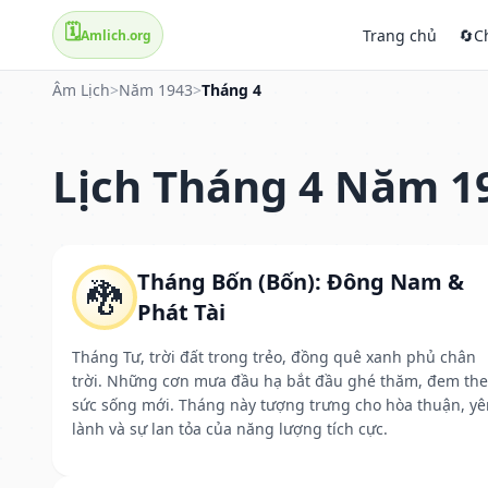
🗓️
Trang chủ
🔄
C
Amlich.org
Âm Lịch
>
Năm 1943
>
Tháng 4
Lịch Tháng 4 Năm 1
Tháng Bốn (Bốn): Đông Nam &
🐉
Phát Tài
Tháng Tư, trời đất trong trẻo, đồng quê xanh phủ chân
trời. Những cơn mưa đầu hạ bắt đầu ghé thăm, đem th
sức sống mới. Tháng này tượng trưng cho hòa thuận, yê
lành và sự lan tỏa của năng lượng tích cực.