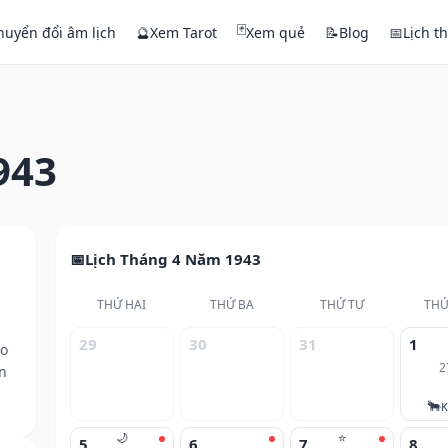
🃏
huyển đổi âm lịch
🔮
Xem Tarot
Xem quẻ
📝
Blog
📅
Lịch t
943
Lịch Tháng 4 Năm 1943
THỨ HAI
THỨ BA
THỨ TƯ
THỨ
29
30
31
1
eo
2
n
🐂
K
🌙
⭐
5
6
7
8