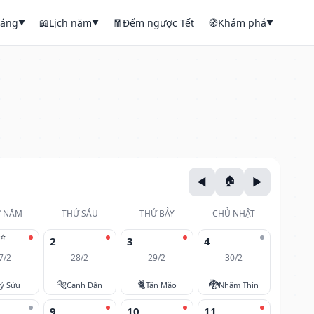
háng
📖
Lịch năm
🧧
Đếm ngược Tết
🧭
Khám phá
▼
▼
▼
 NĂM
THỨ SÁU
THỨ BẢY
CHỦ NHẬT
⭐
2
3
4
7/2
28/2
29/2
30/2
🐅
🐈
🐉
ỷ Sửu
Canh Dần
Tân Mão
Nhâm Thìn
9
10
11