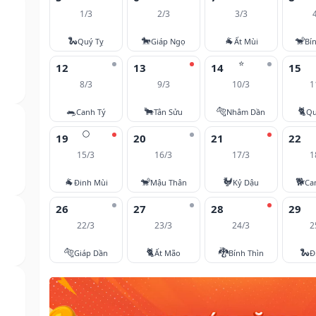
1/3
2/3
3/3
🐍
🐎
🐐
🐒
Quý Tỵ
Giáp Ngọ
Ất Mùi
Bí
⭐
12
13
14
15
8/3
9/3
10/3
1
🐀
🐂
🐅
🐈
Canh Tý
Tân Sửu
Nhâm Dần
Qu
🌕
19
20
21
22
15/3
16/3
17/3
1
🐐
🐒
🐓
🐕
Đinh Mùi
Mậu Thân
Kỷ Dậu
Ca
26
27
28
29
22/3
23/3
24/3
2
🐅
🐈
🐉
🐍
Giáp Dần
Ất Mão
Bính Thìn
Đ