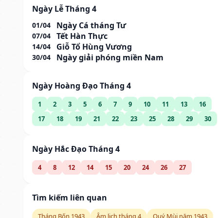
Ngày Lễ Tháng 4
Ngày Cá tháng Tư
01/04
Tết Hàn Thực
07/04
Giỗ Tổ Hùng Vương
14/04
Ngày giải phóng miền Nam
30/04
Ngày Hoàng Đạo Tháng 4
1
2
3
5
6
7
9
10
11
13
16
17
18
19
21
22
23
25
28
29
30
Ngày Hắc Đạo Tháng 4
4
8
12
14
15
20
24
26
27
Tìm kiếm liên quan
Tháng Bốn 1943
Âm lịch tháng 4
Quý Mùi năm 1943