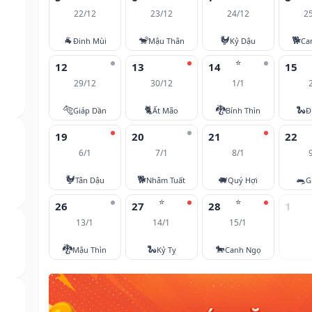
22/12
23/12
24/12
2
🐐
🐒
🐓
🐕
Đinh Mùi
Mậu Thân
Kỷ Dậu
Ca
⭐
12
13
14
15
29/12
30/12
1/1
🐅
🐈
🐉
🐍
Giáp Dần
Ất Mão
Bính Thìn
Đ
19
20
21
22
6/1
7/1
8/1
🐓
🐕
🐖
🐀
Tân Dậu
Nhâm Tuất
Quý Hợi
G
⭐
⭐
26
27
28
1
13/1
14/1
15/1
🐉
🐍
🐎
Mậu Thìn
Kỷ Tỵ
Canh Ngọ