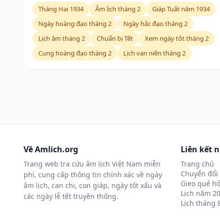
Tháng Hai 1934
Âm lịch tháng 2
Giáp Tuất năm 1934
Ngày hoàng đạo tháng 2
Ngày hắc đạo tháng 2
Lịch âm tháng 2
Chuẩn bị Tết
Xem ngày tốt tháng 2
Cung hoàng đạo tháng 2
Lịch vạn niên tháng 2
Về Amlich.org
Liên kết 
Trang web tra cứu âm lịch Việt Nam miễn
Trang chủ
Chuyển đổi 
phí, cung cấp thông tin chính xác về ngày
Gieo quẻ hỏ
âm lịch, can chi, con giáp, ngày tốt xấu và
Lịch năm 2
các ngày lễ tết truyền thống.
Lịch tháng 