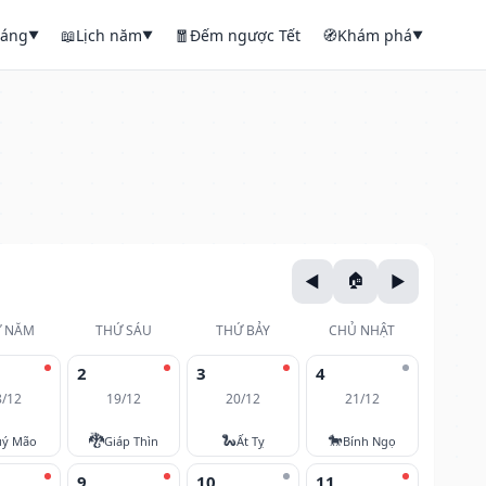
háng
📖
Lịch năm
🧧
Đếm ngược Tết
🧭
Khám phá
▼
▼
▼
 NĂM
THỨ SÁU
THỨ BẢY
CHỦ NHẬT
2
3
4
8/12
19/12
20/12
21/12
🐉
🐍
🐎
ý Mão
Giáp Thìn
Ất Tỵ
Bính Ngọ
9
10
11