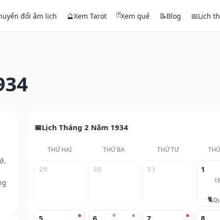
🃏
huyển đổi âm lịch
🔮
Xem Tarot
Xem quẻ
📝
Blog
📅
Lịch t
934
Lịch Tháng 2 Năm 1934
THỨ HAI
THỨ BA
THỨ TƯ
THỨ
ở.
29
30
31
1
1
ng
🐈
Qu
⭐
5
6
7
8