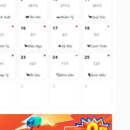
5/12
26/12
27/12
28/12
🐖
🐀
🐂
nh Tuất
Tân Hợi
Nhâm Tý
Quý Sửu
16
17
18
2/1
3/1
4/1
5/1
🐎
🐐
🐒
inh Tỵ
Mậu Ngọ
Kỷ Mùi
Canh Thân
23
24
25
9/1
10/1
11/1
12/1
🐂
🐅
🐈
iáp Tý
Ất Sửu
Bính Dần
Đinh Mão
2
3
4