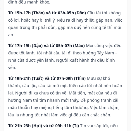
đình đều mạnh khỏe.
Từ 15h-17h (Thân) và từ 03h-05h (Dần)
Cầu tài thì không
có lợi, hoặc hay bị trái ý. Nếu ra đi hay thiệt, gặp nạn, việc
quan trọng thì phải đòn, gặp ma quỷ nên cúng tế thì mới
an.
Từ 17h-19h (Dậu) và từ 05h-07h (Mão)
Mọi công việc đều
được tốt lành, tốt nhất cầu tài đi theo hướng Tây Nam –
Nhà cửa được yên lành. Người xuất hành thì đều bình
yên.
Từ 19h-21h (Tuất) và từ 07h-09h (Thìn)
Mưu sự khó
thành, cầu lộc, cầu tài mờ mịt. Kiện cáo tốt nhất nên hoãn
lại. Người đi xa chưa có tin về. Mất tiền, mất của nếu đi
hướng Nam thì tìm nhanh mới thấy. Đề phòng tranh cãi,
mâu thuẫn hay miệng tiếng tầm thường. Việc làm chậm,
lâu la nhưng tốt nhất làm việc gì đều cần chắc chắn.
Từ 21h-23h (Hợi) và từ 09h-11h (Tị)
Tin vui sắp tới, nếu