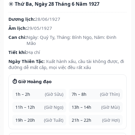
☀️ Thứ Ba, Ngày 28 Tháng 6 Năm 1927
Dương lịch:
28/06/1927
Âm lịch:
29/05/1927
Can chi:
Ngày: Quý Tỵ, Tháng: Bính Ngọ, Năm: Đinh
Mão
Tiết khí:
Hạ chí
Ngày Thiên Tặc:
Xuất hành xấu, cầu tài không được, đi
đường dễ mất cắp, mọi việc đều rất xấu
⏱️ Giờ Hoàng đạo
1h – 2h
(Giờ Sửu)
7h – 8h
(Giờ Thìn)
11h – 12h
(Giờ Ngọ)
13h – 14h
(Giờ Mùi)
19h – 20h
(Giờ Tuất)
21h – 22h
(Giờ Hợi)