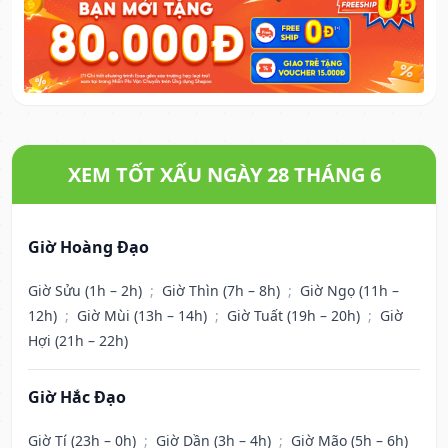
XEM TỐT XẤU NGÀY 28 THÁNG 6
Giờ Hoàng Đạo
Giờ Sửu (1h – 2h)
;
Giờ Thìn (7h – 8h)
;
Giờ Ngọ (11h –
12h)
;
Giờ Mùi (13h – 14h)
;
Giờ Tuất (19h – 20h)
;
Giờ
Hợi (21h – 22h)
Giờ Hắc Đạo
Giờ Tí (23h – 0h)
;
Giờ Dần (3h – 4h)
;
Giờ Mão (5h – 6h)