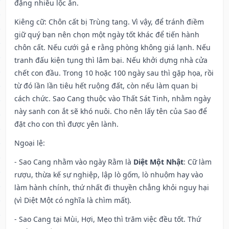
đặng nhiều lộc ăn.
Kiêng cữ
: Chôn cất bị Trùng tang. Vì vậy, để tránh điềm
giữ quý bạn nên chọn một ngày tốt khác để tiến hành
chôn cất. Nếu cưới gả e rằng phòng không giá lạnh. Nếu
tranh đấu kiện tụng thì lâm bại. Nếu khởi dựng nhà cửa
chết con đầu. Trong 10 hoặc 100 ngày sau thì gặp họa, rồi
từ đó lần lần tiêu hết ruộng đất, còn nếu làm quan bị
cách chức. Sao Cang thuộc vào Thất Sát Tinh, nhằm ngày
này sanh con ắt sẽ khó nuôi. Cho nên lấy tên của Sao để
đặt cho con thì được yên lành.
Ngoại lệ
:
- Sao Cang nhằm vào ngày Rằm là
Diệt Một Nhật
: Cữ làm
rượu, thừa kế sự nghiệp, lập lò gốm, lò nhuộm hay vào
làm hành chính, thứ nhất đi thuyền chẳng khỏi nguy hại
(vì Diệt Một có nghĩa là chìm mất).
- Sao Cang tại Mùi, Hợi, Mẹo thì trăm việc đều tốt. Thứ