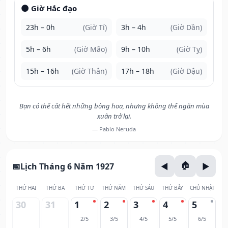
🌑 Giờ Hắc đạo
23h – 0h
(Giờ Tí)
3h – 4h
(Giờ Dần)
5h – 6h
(Giờ Mão)
9h – 10h
(Giờ Tỵ)
15h – 16h
(Giờ Thân)
17h – 18h
(Giờ Dậu)
Bạn có thể cắt hết những bông hoa, nhưng không thể ngăn mùa
xuân trở lại.
— Pablo Neruda
Lịch Tháng 6 Năm 1927
THỨ HAI
THỨ BA
THỨ TƯ
THỨ NĂM
THỨ SÁU
THỨ BẢY
CHỦ NHẬT
30
31
1
2
3
4
5
2/5
3/5
4/5
5/5
6/5