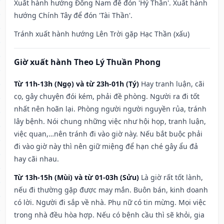
Xuất hành hướng Đông Nam để đón 'Hỷ Thần'. Xuất hành
hướng Chính Tây để đón 'Tài Thần'.
Tránh xuất hành hướng Lên Trời gặp Hạc Thần (xấu)
Giờ xuất hành Theo Lý Thuần Phong
Từ 11h-13h (Ngọ) và từ 23h-01h (Tý)
Hay tranh luận, cãi
cọ, gây chuyện đói kém, phải đề phòng. Người ra đi tốt
nhất nên hoãn lại. Phòng người người nguyền rủa, tránh
lây bệnh. Nói chung những việc như hội họp, tranh luận,
việc quan,…nên tránh đi vào giờ này. Nếu bắt buộc phải
đi vào giờ này thì nên giữ miệng để hạn ché gây ẩu đả
hay cãi nhau.
Từ 13h-15h (Mùi) và từ 01-03h (Sửu)
Là giờ rất tốt lành,
nếu đi thường gặp được may mắn. Buôn bán, kinh doanh
có lời. Người đi sắp về nhà. Phụ nữ có tin mừng. Mọi việc
trong nhà đều hòa hợp. Nếu có bệnh cầu thì sẽ khỏi, gia