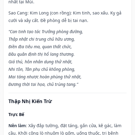
nhất tại Mùi.
Sao Cang: Kim Long (con rồng): Kim tinh, sao xấu. Kỵ gả
cưới và xây cất. Đề phòng dễ bị tai nạn.
“Can tinh tạo tác Trưởng phòng đường,
Thập nhật chi trung chủ hữu ương,
Điền địa tiêu ma, quan thất chức,
Đầu quân định thị hổ lang thương.
Giá thú, hôn nhân dụng thử nhật,
Nhi tôn, Tân phụ chủ không phòng,
Mai táng nhược hoàn phùng thử nhật,
Đương thời tai họa, chủ trùng tang.”
Thập Nhị Kiến Trừ
Trực Bế
Nên làm
: Xây đắp tường, đặt táng, gắn cửa, kê gác, làm
cầu. Khởi công lò nhuộm lò gốm, uống thuốc, trị bệnh