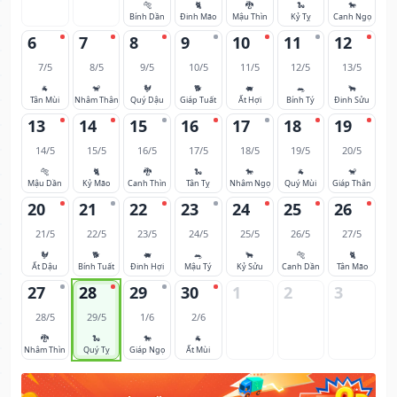
🐅
🐈
🐉
🐍
🐎
Bính Dần
Đinh Mão
Mậu Thìn
Kỷ Tỵ
Canh Ngọ
6
7
8
9
10
11
12
7/5
8/5
9/5
10/5
11/5
12/5
13/5
🐐
🐒
🐓
🐕
🐖
🐀
🐂
Tân Mùi
Nhâm Thân
Quý Dậu
Giáp Tuất
Ất Hợi
Bính Tý
Đinh Sửu
13
14
15
16
17
18
19
14/5
15/5
16/5
17/5
18/5
19/5
20/5
🐅
🐈
🐉
🐍
🐎
🐐
🐒
Mậu Dần
Kỷ Mão
Canh Thìn
Tân Tỵ
Nhâm Ngọ
Quý Mùi
Giáp Thân
20
21
22
23
24
25
26
21/5
22/5
23/5
24/5
25/5
26/5
27/5
🐓
🐕
🐖
🐀
🐂
🐅
🐈
Ất Dậu
Bính Tuất
Đinh Hợi
Mậu Tý
Kỷ Sửu
Canh Dần
Tân Mão
27
28
29
30
1
2
3
28/5
29/5
1/6
2/6
🐉
🐍
🐎
🐐
Nhâm Thìn
Quý Tỵ
Giáp Ngọ
Ất Mùi