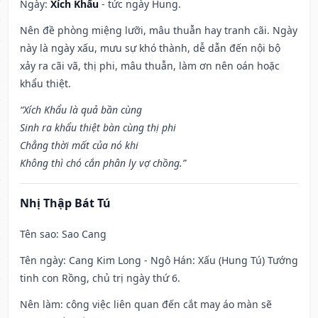
Ngày:
Xích Khẩu
- tức ngày Hung.
Nên đề phòng miệng lưỡi, mâu thuẫn hay tranh cãi. Ngày
này là ngày xấu, mưu sự khó thành, dễ dẫn đến nội bộ
xảy ra cãi vã, thị phi, mâu thuẫn, làm ơn nên oán hoặc
khẩu thiệt.
“Xích Khẩu là quả bần cùng
Sinh ra khẩu thiệt bàn cùng thị phi
Chẳng thời mất của nó khi
Không thì chó cắn phân ly vợ chồng.”
Nhị Thập Bát Tú
Tên sao
: Sao Cang
Tên ngày
: Cang Kim Long - Ngô Hán: Xấu (Hung Tú) Tướng
tinh con Rồng, chủ trị ngày thứ 6.
Nên làm
: công việc liên quan đến cắt may áo màn sẽ