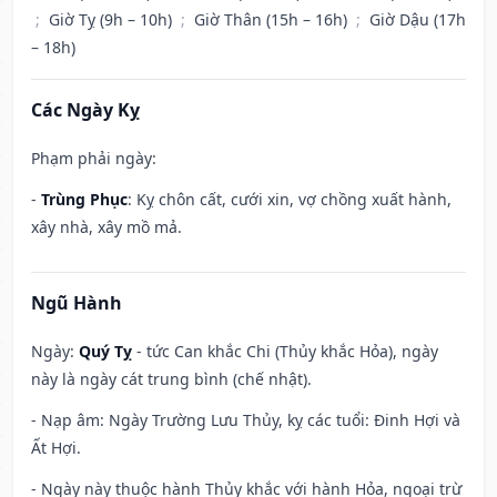
;
Giờ Tỵ (9h – 10h)
;
Giờ Thân (15h – 16h)
;
Giờ Dậu (17h
– 18h)
Các Ngày Kỵ
Phạm phải ngày:
-
Trùng Phục
: Kỵ chôn cất, cưới xin, vợ chồng xuất hành,
xây nhà, xây mồ mả.
Ngũ Hành
Ngày:
Quý Tỵ
- tức Can khắc Chi (Thủy khắc Hỏa), ngày
này là ngày cát trung bình (chế nhật).
- Nạp âm: Ngày Trường Lưu Thủy, kỵ các tuổi: Đinh Hợi và
Ất Hợi.
- Ngày này thuộc hành Thủy khắc với hành Hỏa, ngoại trừ