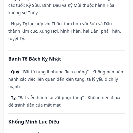
các tuổi: Kỷ Sửu, Đinh Dậu và Kỷ Mùi thuộc hành Hỏa
không sợ Thủy.
- Ngày Tỵ lục hợp với Thân, tam hợp với Sửu và Dậu
thành Kim cục. Xung Hợi, hình Thân, hại Dần, phá Thân,
tuyệt Tý.
Bành Tổ Bách Kỵ Nhật
-
Quý
: “Bất từ tụng lí nhược địch cường” - Không nên tiến
hành các việc liên quan đến kiện tụng, ta lý yếu địch lý
mạnh
-
Tỵ
: “Bất viễn hành tài vật phục tàng” - Không nên đi xa
để tránh tiền của mất mát
Khổng Minh Lục Diệu