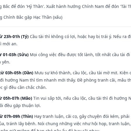
 Bắc để đón 'Hỷ Thần'. Xuất hành hướng Chính Nam để đón 'Tài T
g Chính Bắc gặp Hạc Thần (xấu)
ừ 23h-01h (Tý)
Cầu tài thì không có lợi, hoặc hay bị trái ý. Nếu ra 
ì mới an.
ừ 01-03h (Sửu)
Mọi công việc đều được tốt lành, tốt nhất cầu tài
h yên.
từ 03h-05h (Dần)
Mưu sự khó thành, cầu lộc, cầu tài mờ mịt. Kiện c
 đi hướng Nam thì tìm nhanh mới thấy. Đề phòng tranh cãi, mâu t
ệc gì đều cần chắc chắn.
từ 05h-07h (Mão)
Tin vui sắp tới, nếu cầu lộc, cầu tài thì đi hướn
ôi đều gặp thuận lợi.
từ 07h-09h (Thìn)
Hay tranh luận, cãi cọ, gây chuyện đói kém, phải
a, tránh lây bệnh. Nói chung những việc như hội họp, tranh luận,
ì nên giữ miệng để hạn ché gây ẩu đả hay cãi nhau.