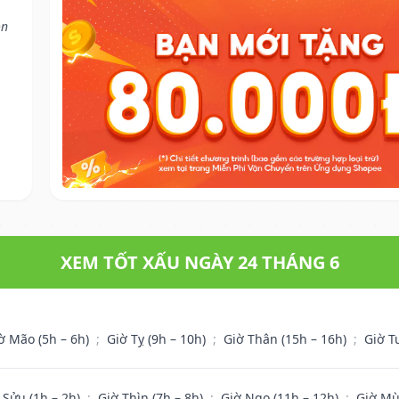
on
XEM TỐT XẤU NGÀY 24 THÁNG 6
ờ Mão (5h – 6h)
;
Giờ Tỵ (9h – 10h)
;
Giờ Thân (15h – 16h)
;
Giờ T
 Sửu (1h – 2h)
;
Giờ Thìn (7h – 8h)
;
Giờ Ngọ (11h – 12h)
;
Giờ Mù