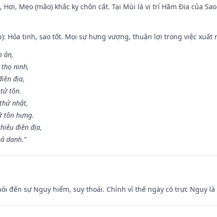
i, Hợi, Mẹo (mão) khắc kỵ chôn cất. Tại Mùi là vị trí Hãm Địa của S
p): Hỏa tinh, sao tốt. Mọi sự hưng vượng, thuận lợi trong việc xuất 
n ân,
 thọ ninh,
điền địa,
tử tôn.
thử nhật,
ử tôn hưng.
hiêu điền địa,
bá danh.”
nói đến sự Nguy hiểm, suy thoái. Chính vì thế ngày có trực Nguy l