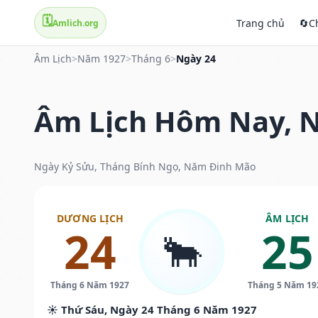
🗓️
Trang chủ
🔄
C
Amlich.org
Âm Lịch
>
Năm 1927
>
Tháng 6
>
Ngày 24
Âm Lịch Hôm Nay, N
Ngày Kỷ Sửu, Tháng Bính Ngọ, Năm Đinh Mão
DƯƠNG LỊCH
ÂM LỊCH
24
25
🐂
Tháng 6 Năm 1927
Tháng 5 Năm 19
☀️ Thứ Sáu, Ngày 24 Tháng 6 Năm 1927