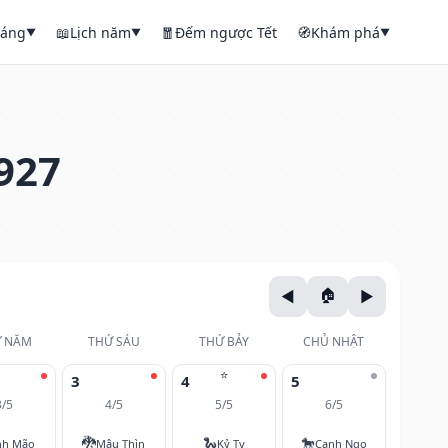
háng
📖
Lịch năm
🧧
Đếm ngược Tết
🧭
Khám phá
▼
▼
▼
927
 NĂM
THỨ SÁU
THỨ BẢY
CHỦ NHẬT
⭐
3
4
5
3/5
4/5
5/5
6/5
🐉
🐍
🐎
nh Mão
Mậu Thìn
Kỷ Tỵ
Canh Ngọ