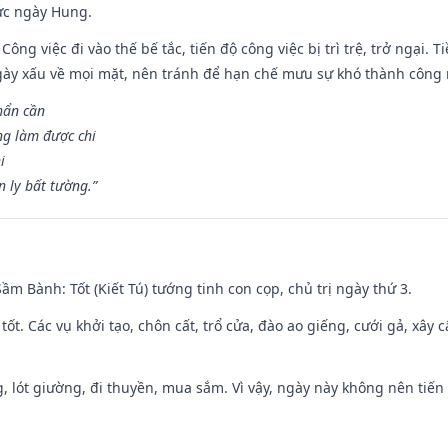
ức ngày Hung.
Công việc đi vào thế bế tắc, tiến độ công việc bị trì trệ, trở ngại. 
ày xấu về mọi mặt, nên tránh để hạn chế mưu sự khó thành công 
hẩn cần
ng làm được chi
i
 ly bất tường.”
 Sầm Bành: Tốt (Kiết Tú) tướng tinh con cọp, chủ trị ngày thứ 3.
 tốt. Các vụ khởi tạo, chôn cất, trổ cửa, đào ao giếng, cưới gả, xây 
, lót giường, đi thuyền, mua sắm. Vì vậy, ngày này không nên tiến