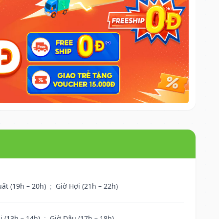
uất (19h – 20h)
;
Giờ Hợi (21h – 22h)
i (13h – 14h)
;
Giờ Dậu (17h – 18h)