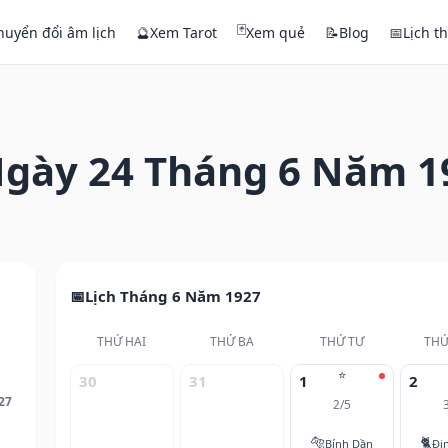
🃏
huyển đổi âm lịch
🔮
Xem Tarot
Xem quẻ
📝
Blog
📅
Lịch t
gày 24 Tháng 6 Năm 1
Lịch Tháng 6 Năm 1927
THỨ HAI
THỨ BA
THỨ TƯ
THỨ
⭐
30
31
1
2
27
2/5
🐅
🐈
Bính Dần
Đi