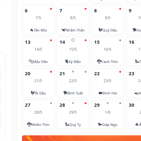
6
7
8
9
7/5
8/5
9/5
1
🐐
🐒
🐓
🐕
Tân Mùi
Nhâm Thân
Quý Dậu
Gi
🌕
13
14
15
16
14/5
15/5
16/5
1
🐅
🐈
🐉
🐍
Mậu Dần
Kỷ Mão
Canh Thìn
T
⭐
20
21
22
23
21/5
22/5
23/5
2
🐓
🐕
🐖
🐀
Ất Dậu
Bính Tuất
Đinh Hợi
M
⭐
⭐
27
28
29
30
28/5
29/5
1/6
🐉
🐍
🐎
🐐
Nhâm Thìn
Quý Tỵ
Giáp Ngọ
Ấ