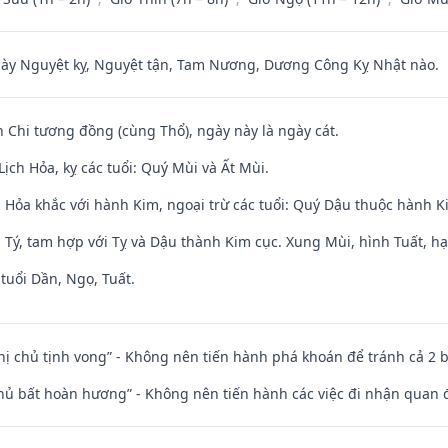
 Nguyệt kỵ, Nguyệt tận, Tam Nương, Dương Công Kỵ Nhật nào.
n Chi tương đồng (cùng Thổ), ngày này là ngày cát.
ịch Hỏa, kỵ các tuổi: Quý Mùi và Ất Mùi.
 Hỏa khắc với hành Kim, ngoại trừ các tuổi: Quý Dậu thuộc hành 
 Tý, tam hợp với Tỵ và Dậu thành Kim cục. Xung Mùi, hình Tuất, hạ
tuổi Dần, Ngọ, Tuất.
nhị chủ tịnh vong” - Không nên tiến hành phá khoán để tránh cả 2
chủ bất hoàn hương” - Không nên tiến hành các việc đi nhận quan 