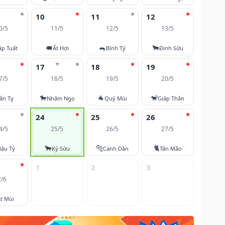
10
11
12
0/5
11/5
12/5
13/5
🐖
🐀
🐂
áp Tuất
Ất Hợi
Bính Tý
Đinh Sửu
⭐
17
18
19
7/5
18/5
19/5
20/5
🐎
🐐
🐒
ân Tỵ
Nhâm Ngọ
Quý Mùi
Giáp Thân
24
25
26
4/5
25/5
26/5
27/5
🐂
🐅
🐈
ậu Tý
Kỷ Sửu
Canh Dần
Tân Mão
1
2
3
2/6
t Mùi