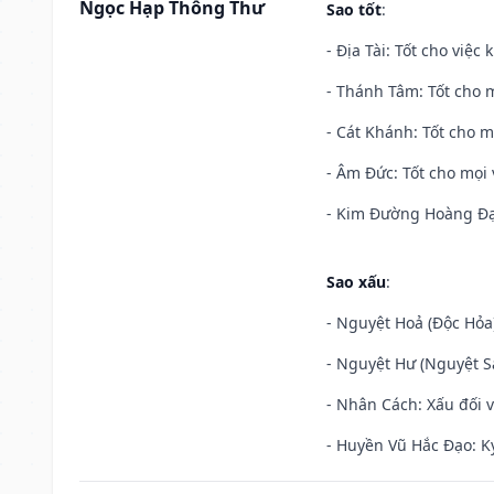
Ngọc Hạp Thông Thư
Sao tốt
:
- Địa Tài: Tốt cho việc
- Thánh Tâm: Tốt cho m
- Cát Khánh: Tốt cho mọ
- Âm Đức: Tốt cho mọi 
- Kim Đường Hoàng Đạo
Sao xấu
:
- Nguyệt Hoả (Độc Hỏa)
- Nguyệt Hư (Nguyệt Sá
- Nhân Cách: Xấu đối vớ
- Huyền Vũ Hắc Đạo: Kỵ