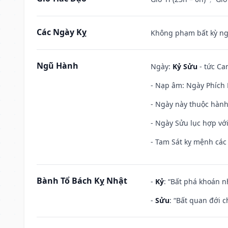
Các Ngày Kỵ
Không phạm bất kỳ ngày
Ngũ Hành
Ngày:
Kỷ Sửu
- tức Ca
- Nạp âm: Ngày Phích L
- Ngày này thuộc hành
- Ngày Sửu lục hợp với
- Tam Sát kỵ mệnh các 
Bành Tổ Bách Kỵ Nhật
-
Kỷ
: “Bất phá khoán 
-
Sửu
: “Bất quan đới 