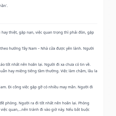
hần'.
đi hay thiệt, gặp nạn, việc quan trọng thì phải đòn, gặp
 đi theo hướng Tây Nam – Nhà cửa được yên lành. Người
áo tốt nhất nên hoãn lại. Người đi xa chưa có tin về.
huẫn hay miệng tiếng tầm thường. Việc làm chậm, lâu la
g Nam. Đi công việc gặp gỡ có nhiều may mắn. Người đi
 đề phòng. Người ra đi tốt nhất nên hoãn lại. Phòng
 việc quan,…nên tránh đi vào giờ này. Nếu bắt buộc