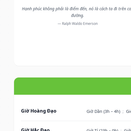
Hạnh phúc không phải là điểm đến, nó là cách ta đi trên c
đường.
— Ralph Waldo Emerson
Giờ Hoàng Đạo
Giờ Dần (3h – 4h)
;
Gi
Giờ Hắc Đạo
Giờ Tí (23h – 0h)
;
Giờ