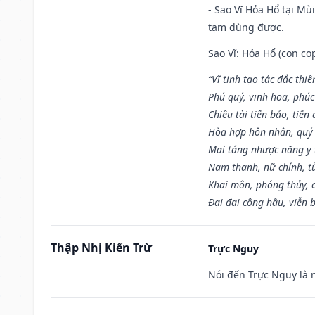
- Sao Vĩ Hỏa Hổ tại Mù
tạm dùng được.
Sao Vĩ: Hỏa Hổ (con cọ
“Vĩ tinh tạo tác đắc thiê
Phú quý, vinh hoa, phúc
Chiêu tài tiến bảo, tiến 
Hòa hợp hôn nhân, quý 
Mai táng nhược năng y 
Nam thanh, nữ chính, t
Khai môn, phóng thủy, c
Đại đại công hầu, viễn 
Thập Nhị Kiến Trừ
Trực Nguy
Nói đến Trực Nguy là 