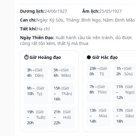
Dương lịch:
24/06/1927
Âm lịch:
25/05/1927
Can chi:
Ngày: Kỷ Sửu, Tháng: Bính Ngọ, Năm: Đinh Mão
Tiết khí:
Hạ chí
Ngày Thiên Đạo:
Xuất hành cầu tài nên tránh, dù được
cũng rất tốn kém, thất lý mà thua
⏱️ Giờ Hoàng đạo
🌑 Giờ Hắc đạo
23h –
(Giờ
1h –
(Giờ
3h –
(Giờ
5h –
(Giờ
0h
Tí)
2h
Sửu)
4h
Dần)
6h
Mão)
7h –
(Giờ
11h
(Giờ
9h –
(Giờ
15h
(Giờ
8h
Thìn)
–
Ngọ)
10h
Tỵ)
–
Thân)
12h
16h
13h
(Giờ
17h
(Giờ
19h
(Giờ
21h
(Giờ
–
Mùi)
–
Dậu)
–
Tuất)
–
Hợi)
14h
18h
20h
22h