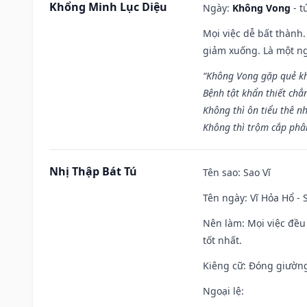
Khổng Minh Lục Diệu
Ngày:
Không Vong
- t
Mọi việc dễ bất thành. 
giảm xuống. Là một ng
“Không Vong gặp quẻ k
Bệnh tật khẩn thiết chẳ
Không thì ôn tiểu thê nh
Không thì trộm cắp phân
Nhị Thập Bát Tú
Tên sao
: Sao Vĩ
Tên ngày
: Vĩ Hỏa Hổ -
Nên làm
: Mọi việc đều
tốt nhất.
Kiêng cữ
: Đóng giường
Ngoại lệ
: