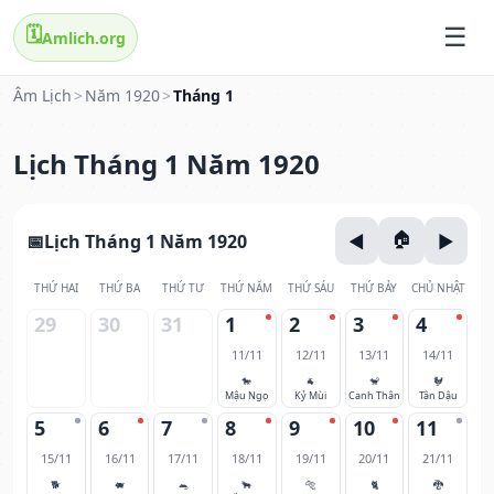
🗓️
Amlich.org
Âm Lịch
>
Năm 1920
>
Tháng 1
Lịch Tháng 1 Năm 1920
Lịch Tháng 1 Năm 1920
THỨ HAI
THỨ BA
THỨ TƯ
THỨ NĂM
THỨ SÁU
THỨ BẢY
CHỦ NHẬT
29
30
31
1
2
3
4
11/11
12/11
13/11
14/11
🐎
🐐
🐒
🐓
Mậu Ngọ
Kỷ Mùi
Canh Thân
Tân Dậu
5
6
7
8
9
10
11
15/11
16/11
17/11
18/11
19/11
20/11
21/11
🐕
🐖
🐀
🐂
🐅
🐈
🐉