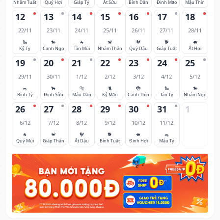
Nhâm Tuất
Quý Hợi
Giáp Tý
Ất Sửu
Bính Dần
Đinh Mão
Mậu Thìn
12
13
14
15
16
17
18
22/11
23/11
24/11
25/11
26/11
27/11
28/11
🐍
🐎
🐐
🐒
🐓
🐕
🐖
Kỷ Tỵ
Canh Ngọ
Tân Mùi
Nhâm Thân
Quý Dậu
Giáp Tuất
Ất Hợi
19
20
21
22
23
24
25
29/11
30/11
1/12
2/12
3/12
4/12
5/12
🐀
🐂
🐅
🐈
🐉
🐍
🐎
Bính Tý
Đinh Sửu
Mậu Dần
Kỷ Mão
Canh Thìn
Tân Tỵ
Nhâm Ngọ
26
27
28
29
30
31
1
6/12
7/12
8/12
9/12
10/12
11/12
🐐
🐒
🐓
🐕
🐖
🐀
Quý Mùi
Giáp Thân
Ất Dậu
Bính Tuất
Đinh Hợi
Mậu Tý