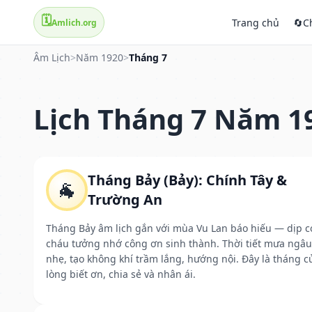
🗓️
Trang chủ
🔄
C
Amlich.org
Âm Lịch
>
Năm 1920
>
Tháng 7
Lịch Tháng 7 Năm 1
Tháng Bảy (Bảy): Chính Tây &
🐐
Trường An
Tháng Bảy âm lịch gắn với mùa Vu Lan báo hiếu — dịp c
cháu tưởng nhớ công ơn sinh thành. Thời tiết mưa ngâu
nhẹ, tạo không khí trầm lắng, hướng nội. Đây là tháng c
lòng biết ơn, chia sẻ và nhân ái.