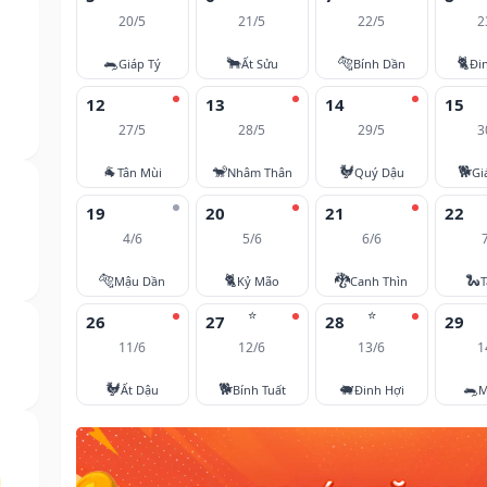
20/5
21/5
22/5
2
🐀
🐂
🐅
🐈
Giáp Tý
Ất Sửu
Bính Dần
Đi
12
13
14
15
27/5
28/5
29/5
3
🐐
🐒
🐓
🐕
Tân Mùi
Nhâm Thân
Quý Dậu
Gi
19
20
21
22
4/6
5/6
6/6
🐅
🐈
🐉
🐍
Mậu Dần
Kỷ Mão
Canh Thìn
T
⭐
⭐
26
27
28
29
11/6
12/6
13/6
1
🐓
🐕
🐖
🐀
Ất Dậu
Bính Tuất
Đinh Hợi
M