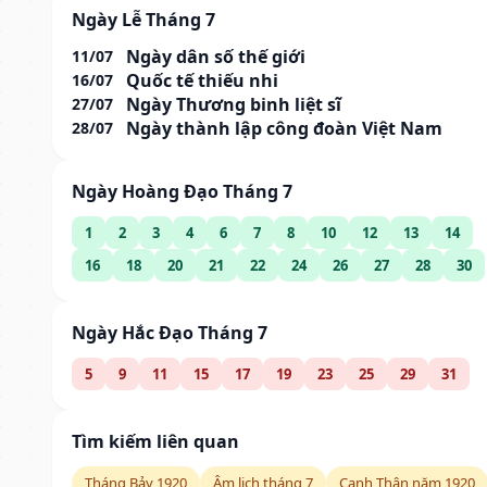
Ngày Lễ Tháng 7
Ngày dân số thế giới
11/07
Quốc tế thiếu nhi
16/07
Ngày Thương binh liệt sĩ
27/07
Ngày thành lập công đoàn Việt Nam
28/07
Ngày Hoàng Đạo Tháng 7
1
2
3
4
6
7
8
10
12
13
14
16
18
20
21
22
24
26
27
28
30
Ngày Hắc Đạo Tháng 7
5
9
11
15
17
19
23
25
29
31
Tìm kiếm liên quan
Tháng Bảy 1920
Âm lịch tháng 7
Canh Thân năm 1920