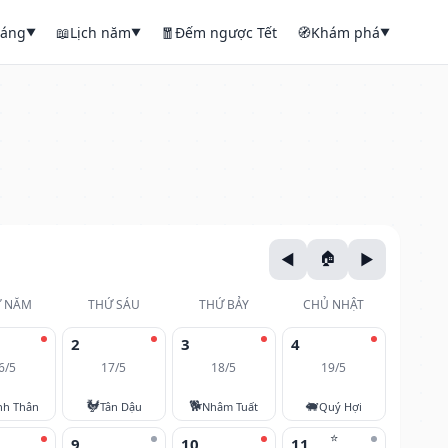
háng
📖
Lịch năm
🧧
Đếm ngược Tết
🧭
Khám phá
▼
▼
▼
 NĂM
THỨ SÁU
THỨ BẢY
CHỦ NHẬT
2
3
4
6/5
17/5
18/5
19/5
🐓
🐕
🐖
nh Thân
Tân Dậu
Nhâm Tuất
Quý Hợi
⭐
9
10
11