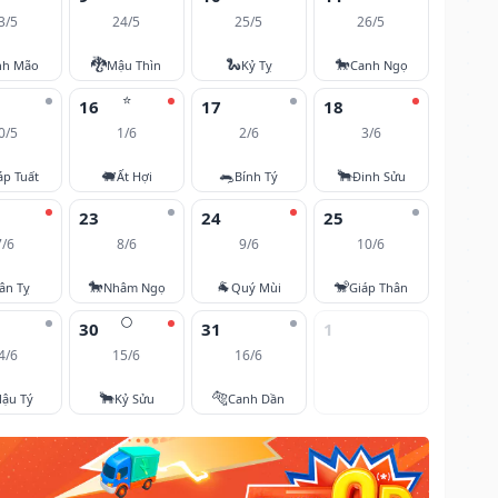
3/5
24/5
25/5
26/5
🐉
🐍
🐎
nh Mão
Mậu Thìn
Kỷ Tỵ
Canh Ngọ
⭐
16
17
18
0/5
1/6
2/6
3/6
🐖
🐀
🐂
áp Tuất
Ất Hợi
Bính Tý
Đinh Sửu
23
24
25
7/6
8/6
9/6
10/6
🐎
🐐
🐒
ân Tỵ
Nhâm Ngọ
Quý Mùi
Giáp Thân
🌕
30
31
1
4/6
15/6
16/6
🐂
🐅
ậu Tý
Kỷ Sửu
Canh Dần