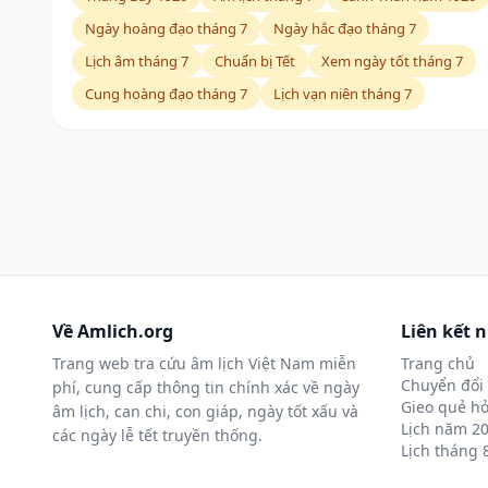
Ngày hoàng đạo tháng 7
Ngày hắc đạo tháng 7
Lịch âm tháng 7
Chuẩn bị Tết
Xem ngày tốt tháng 7
Cung hoàng đạo tháng 7
Lịch vạn niên tháng 7
Về Amlich.org
Liên kết 
Trang web tra cứu âm lịch Việt Nam miễn
Trang chủ
Chuyển đổi 
phí, cung cấp thông tin chính xác về ngày
Gieo quẻ hỏ
âm lịch, can chi, con giáp, ngày tốt xấu và
Lịch năm 2
các ngày lễ tết truyền thống.
Lịch tháng 