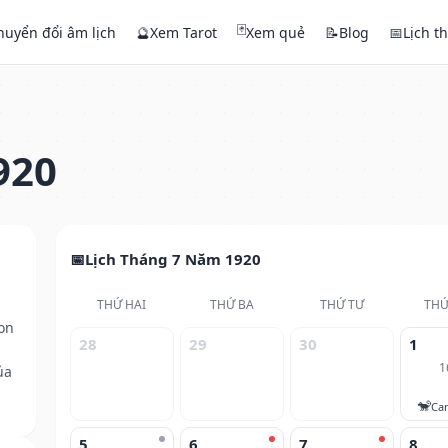
🃏
huyển đổi âm lịch
🔮
Xem Tarot
Xem quẻ
📝
Blog
📅
Lịch t
920
Lịch Tháng 7 Năm 1920
THỨ HAI
THỨ BA
THỨ TƯ
THỨ
on
28
29
30
1
1
ủa
🐒
Ca
5
6
7
8