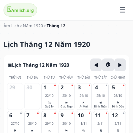
🗓️
Amlich.org
Âm Lịch
>
Năm 1920
>
Tháng 12
Lịch Tháng 12 Năm 1920
Lịch Tháng 12 Năm 1920
THỨ HAI
THỨ BA
THỨ TƯ
THỨ NĂM
THỨ SÁU
THỨ BẢY
CHỦ NHẬT
29
30
1
2
3
4
5
22/10
23/10
24/10
25/10
26/10
🐍
🐎
🐐
🐒
🐓
Quý Tỵ
Giáp Ngọ
Ất Mùi
Bính Thân
Đinh Dậu
6
7
8
9
10
11
12
27/10
28/10
29/10
30/10
1/11
2/11
3/11
🐕
🐖
🐀
🐂
🐅
🐈
🐉