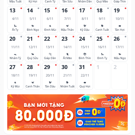
Mậu Tuất
Kỷ Hợi
Canh Tý
Tân Sửu
Nhâm Dần
Quý Mão
Giáp Thìn
13
14
15
16
17
18
19
4/11
5/11
6/11
7/11
8/11
9/11
10/11
🐍
🐎
🐐
🐒
🐓
🐕
🐖
Ất Tỵ
Bính Ngọ
Đinh Mùi
Mậu Thân
Kỷ Dậu
Canh Tuất
Tân Hợi
20
21
22
23
24
25
26
11/11
12/11
13/11
14/11
15/11
16/11
17/11
🐀
🐂
🐅
🐈
🐉
🐍
🐎
Nhâm Tý
Quý Sửu
Giáp Dần
Ất Mão
Bính Thìn
Đinh Tỵ
Mậu Ngọ
27
28
29
30
31
1
2
18/11
19/11
20/11
21/11
22/11
🐐
🐒
🐓
🐕
🐖
Kỷ Mùi
Canh Thân
Tân Dậu
Nhâm Tuất
Quý Hợi