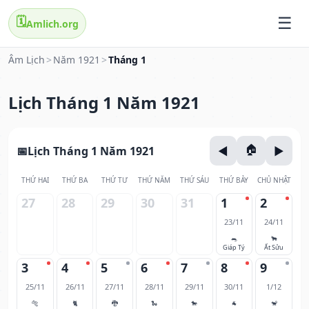
🗓️
Amlich.org
Âm Lịch
>
Năm 1921
>
Tháng 1
Lịch Tháng 1 Năm 1921
Lịch Tháng 1 Năm 1921
THỨ HAI
THỨ BA
THỨ TƯ
THỨ NĂM
THỨ SÁU
THỨ BẢY
CHỦ NHẬT
27
28
29
30
31
1
2
23/11
24/11
🐀
🐂
Giáp Tý
Ất Sửu
3
4
5
6
7
8
9
25/11
26/11
27/11
28/11
29/11
30/11
1/12
🐅
🐈
🐉
🐍
🐎
🐐
🐒