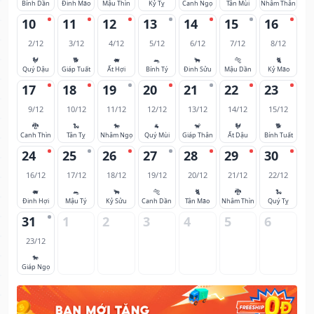
Bính Dần
Đinh Mão
Mậu Thìn
Kỷ Tỵ
Canh Ngọ
Tân Mùi
Nhâm Thân
10
11
12
13
14
15
16
2/12
3/12
4/12
5/12
6/12
7/12
8/12
🐓
🐕
🐖
🐀
🐂
🐅
🐈
Quý Dậu
Giáp Tuất
Ất Hợi
Bính Tý
Đinh Sửu
Mậu Dần
Kỷ Mão
17
18
19
20
21
22
23
9/12
10/12
11/12
12/12
13/12
14/12
15/12
🐉
🐍
🐎
🐐
🐒
🐓
🐕
Canh Thìn
Tân Tỵ
Nhâm Ngọ
Quý Mùi
Giáp Thân
Ất Dậu
Bính Tuất
24
25
26
27
28
29
30
16/12
17/12
18/12
19/12
20/12
21/12
22/12
🐖
🐀
🐂
🐅
🐈
🐉
🐍
Đinh Hợi
Mậu Tý
Kỷ Sửu
Canh Dần
Tân Mão
Nhâm Thìn
Quý Tỵ
31
1
2
3
4
5
6
23/12
🐎
Giáp Ngọ