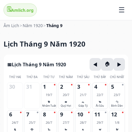
🗓️
Amlich.org
Âm Lịch
>
Năm 1920
>
Tháng 9
Lịch Tháng 9 Năm 1920
Lịch Tháng 9 Năm 1920
THỨ HAI
THỨ BA
THỨ TƯ
THỨ NĂM
THỨ SÁU
THỨ BẢY
CHỦ NHẬT
30
31
1
2
3
4
5
19/7
20/7
21/7
22/7
23/7
🐕
🐖
🐀
🐂
🐅
Nhâm Tuất
Quý Hợi
Giáp Tý
Ất Sửu
Bính Dần
6
7
8
9
10
11
12
24/7
25/7
26/7
27/7
28/7
29/7
1/8
🐈
🐉
🐍
🐎
🐐
🐒
🐓