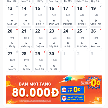
Đinh Mão
Mậu Thìn
Kỷ Tỵ
Canh Ngọ
Tân Mùi
Nhâm Thân
Quý Dậu
13
14
15
16
17
18
19
2/8
3/8
4/8
5/8
6/8
7/8
8/8
🐕
🐖
🐀
🐂
🐅
🐈
🐉
Giáp Tuất
Ất Hợi
Bính Tý
Đinh Sửu
Mậu Dần
Kỷ Mão
Canh Thìn
20
21
22
23
24
25
26
9/8
10/8
11/8
12/8
13/8
14/8
15/8
🐍
🐎
🐐
🐒
🐓
🐕
🐖
Tân Tỵ
Nhâm Ngọ
Quý Mùi
Giáp Thân
Ất Dậu
Bính Tuất
Đinh Hợi
27
28
29
30
1
2
3
16/8
17/8
18/8
19/8
🐀
🐂
🐅
🐈
Mậu Tý
Kỷ Sửu
Canh Dần
Tân Mão