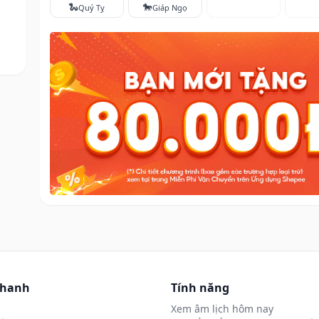
🐍
🐎
Quý Tỵ
Giáp Ngọ
nhanh
Tính năng
Xem âm lịch hôm nay