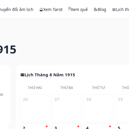
🃏
huyển đổi âm lịch
🔮
Xem Tarot
Xem quẻ
📝
Blog
📅
Lịch t
915
Lịch Tháng 8 Năm 1915
THỨ HAI
THỨ BA
THỨ TƯ
THỨ
ân
26
27
28
29
2
3
4
5