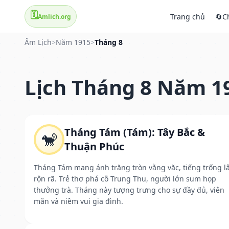
🗓️
Trang chủ
🔄
C
Amlich.org
Âm Lịch
>
Năm 1915
>
Tháng 8
Lịch Tháng 8 Năm 1
Tháng Tám (Tám): Tây Bắc &
🐒
Thuận Phúc
Tháng Tám mang ánh trăng tròn vằng vặc, tiếng trống l
rộn rã. Trẻ thơ phá cỗ Trung Thu, người lớn sum họp
thưởng trà. Tháng này tượng trưng cho sự đầy đủ, viên
mãn và niềm vui gia đình.