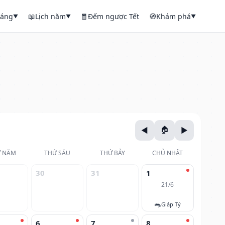
háng
📖
Lịch năm
🧧
Đếm ngược Tết
🧭
Khám phá
▼
▼
▼
 NĂM
THỨ SÁU
THỨ BẢY
CHỦ NHẬT
30
31
1
21/6
🐀
Giáp Tý
6
7
8