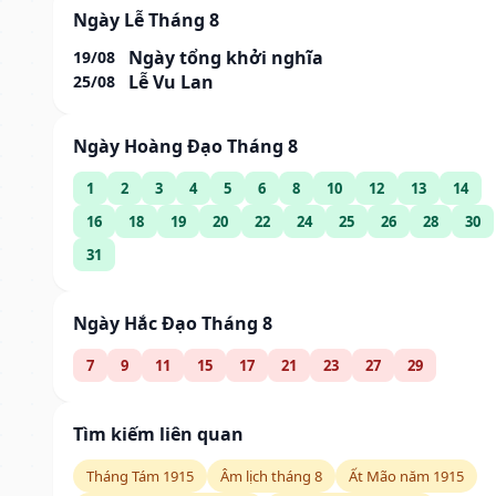
Ngày Lễ Tháng 8
Ngày tổng khởi nghĩa
19/08
Lễ Vu Lan
25/08
Ngày Hoàng Đạo Tháng 8
1
2
3
4
5
6
8
10
12
13
14
16
18
19
20
22
24
25
26
28
30
31
Ngày Hắc Đạo Tháng 8
7
9
11
15
17
21
23
27
29
Tìm kiếm liên quan
Tháng Tám 1915
Âm lịch tháng 8
Ất Mão năm 1915