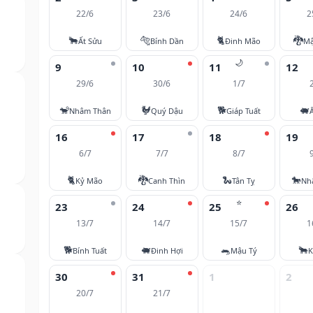
22/6
23/6
24/6
2
🐂
🐅
🐈
🐉
Ất Sửu
Bính Dần
Đinh Mão
Mậ
🌙
9
10
11
12
29/6
30/6
1/7
🐒
🐓
🐕
🐖
Nhâm Thân
Quý Dậu
Giáp Tuất
16
17
18
19
6/7
7/7
8/7
🐈
🐉
🐍
🐎
Kỷ Mão
Canh Thìn
Tân Tỵ
Nh
⭐
23
24
25
26
13/7
14/7
15/7
1
🐕
🐖
🐀
🐂
Bính Tuất
Đinh Hợi
Mậu Tý
K
30
31
1
2
20/7
21/7