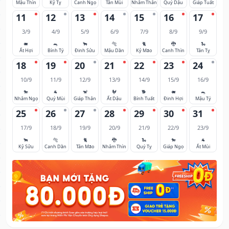
Mậu Thìn
Kỷ Tỵ
Canh Ngọ
Tân Mùi
Nhâm Thân
Quý Dậu
Giáp Tuất
11
12
13
14
15
16
17
3/9
4/9
5/9
6/9
7/9
8/9
9/9
🐖
🐀
🐂
🐅
🐈
🐉
🐍
Ất Hợi
Bính Tý
Đinh Sửu
Mậu Dần
Kỷ Mão
Canh Thìn
Tân Tỵ
18
19
20
21
22
23
24
10/9
11/9
12/9
13/9
14/9
15/9
16/9
🐎
🐐
🐒
🐓
🐕
🐖
🐀
Nhâm Ngọ
Quý Mùi
Giáp Thân
Ất Dậu
Bính Tuất
Đinh Hợi
Mậu Tý
25
26
27
28
29
30
31
17/9
18/9
19/9
20/9
21/9
22/9
23/9
🐂
🐅
🐈
🐉
🐍
🐎
🐐
Kỷ Sửu
Canh Dần
Tân Mão
Nhâm Thìn
Quý Tỵ
Giáp Ngọ
Ất Mùi