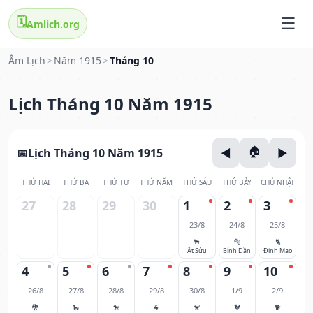
🗓️
Amlich.org
Âm Lịch
>
Năm 1915
>
Tháng 10
Lịch Tháng 10 Năm 1915
Lịch Tháng 10 Năm 1915
THỨ HAI
THỨ BA
THỨ TƯ
THỨ NĂM
THỨ SÁU
THỨ BẢY
CHỦ NHẬT
27
28
29
30
1
2
3
23/8
24/8
25/8
🐂
🐅
🐈
Ất Sửu
Bính Dần
Đinh Mão
4
5
6
7
8
9
10
26/8
27/8
28/8
29/8
30/8
1/9
2/9
🐉
🐍
🐎
🐐
🐒
🐓
🐕