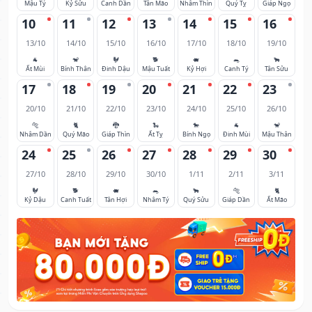
Mậu Tý
Kỷ Sửu
Canh Dần
Tân Mão
Nhâm Thìn
Quý Tỵ
Giáp Ngọ
10
11
12
13
14
15
16
13/10
14/10
15/10
16/10
17/10
18/10
19/10
🐐
🐒
🐓
🐕
🐖
🐀
🐂
Ất Mùi
Bính Thân
Đinh Dậu
Mậu Tuất
Kỷ Hợi
Canh Tý
Tân Sửu
17
18
19
20
21
22
23
20/10
21/10
22/10
23/10
24/10
25/10
26/10
🐅
🐈
🐉
🐍
🐎
🐐
🐒
Nhâm Dần
Quý Mão
Giáp Thìn
Ất Tỵ
Bính Ngọ
Đinh Mùi
Mậu Thân
24
25
26
27
28
29
30
27/10
28/10
29/10
30/10
1/11
2/11
3/11
🐓
🐕
🐖
🐀
🐂
🐅
🐈
Kỷ Dậu
Canh Tuất
Tân Hợi
Nhâm Tý
Quý Sửu
Giáp Dần
Ất Mão