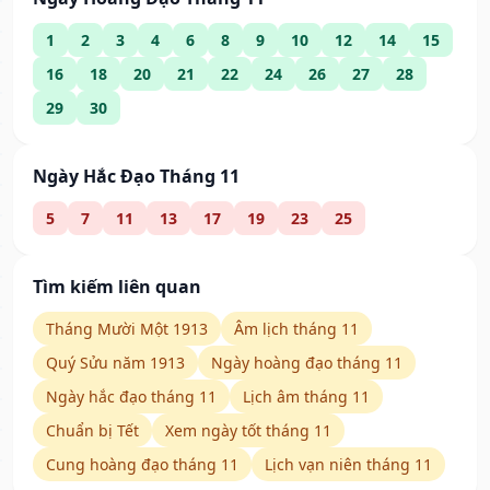
1
2
3
4
6
8
9
10
12
14
15
16
18
20
21
22
24
26
27
28
29
30
Ngày Hắc Đạo Tháng 11
5
7
11
13
17
19
23
25
Tìm kiếm liên quan
Tháng Mười Một 1913
Âm lịch tháng 11
Quý Sửu năm 1913
Ngày hoàng đạo tháng 11
Ngày hắc đạo tháng 11
Lịch âm tháng 11
Chuẩn bị Tết
Xem ngày tốt tháng 11
Cung hoàng đạo tháng 11
Lịch vạn niên tháng 11