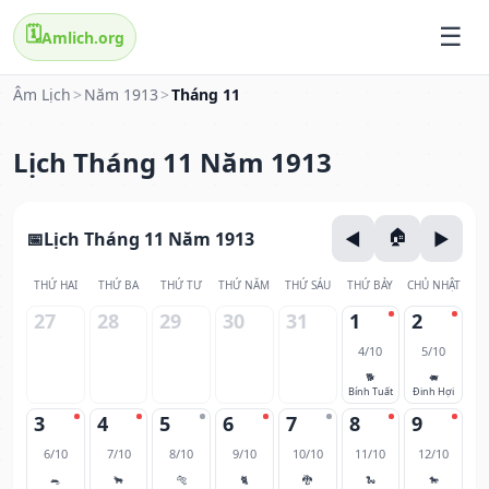
🗓️
Amlich.org
Âm Lịch
>
Năm 1913
>
Tháng 11
Lịch Tháng 11 Năm 1913
Lịch Tháng 11 Năm 1913
THỨ HAI
THỨ BA
THỨ TƯ
THỨ NĂM
THỨ SÁU
THỨ BẢY
CHỦ NHẬT
27
28
29
30
31
1
2
4/10
5/10
🐕
🐖
Bính Tuất
Đinh Hợi
3
4
5
6
7
8
9
6/10
7/10
8/10
9/10
10/10
11/10
12/10
🐀
🐂
🐅
🐈
🐉
🐍
🐎