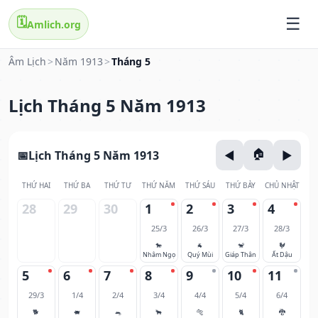
🗓️
Amlich.org
Âm Lịch
>
Năm 1913
>
Tháng 5
Lịch Tháng 5 Năm 1913
Lịch Tháng 5 Năm 1913
THỨ HAI
THỨ BA
THỨ TƯ
THỨ NĂM
THỨ SÁU
THỨ BẢY
CHỦ NHẬT
28
29
30
1
2
3
4
25/3
26/3
27/3
28/3
🐎
🐐
🐒
🐓
Nhâm Ngọ
Quý Mùi
Giáp Thân
Ất Dậu
5
6
7
8
9
10
11
29/3
1/4
2/4
3/4
4/4
5/4
6/4
🐕
🐖
🐀
🐂
🐅
🐈
🐉