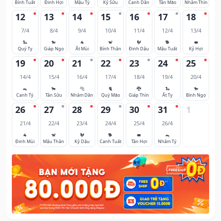
Bính Tuất
Đinh Hợi
Mậu Tý
Kỷ Sửu
Canh Dần
Tân Mão
Nhâm Thìn
12
13
14
15
16
17
18
7/4
8/4
9/4
10/4
11/4
12/4
13/4
🐍
🐎
🐐
🐒
🐓
🐕
🐖
Quý Tỵ
Giáp Ngọ
Ất Mùi
Bính Thân
Đinh Dậu
Mậu Tuất
Kỷ Hợi
19
20
21
22
23
24
25
14/4
15/4
16/4
17/4
18/4
19/4
20/4
🐀
🐂
🐅
🐈
🐉
🐍
🐎
Canh Tý
Tân Sửu
Nhâm Dần
Quý Mão
Giáp Thìn
Ất Tỵ
Bính Ngọ
26
27
28
29
30
31
1
21/4
22/4
23/4
24/4
25/4
26/4
🐐
🐒
🐓
🐕
🐖
🐀
Đinh Mùi
Mậu Thân
Kỷ Dậu
Canh Tuất
Tân Hợi
Nhâm Tý