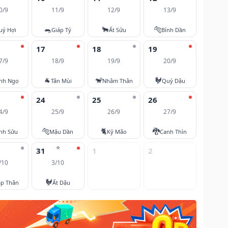
0/9
11/9
12/9
13/9
🐀
🐂
🐅
uý Hợi
Giáp Tý
Ất Sửu
Bính Dần
17
18
19
7/9
18/9
19/9
20/9
🐐
🐒
🐓
nh Ngọ
Tân Mùi
Nhâm Thân
Quý Dậu
24
25
26
4/9
25/9
26/9
27/9
🐅
🐈
🐉
nh Sửu
Mậu Dần
Kỷ Mão
Canh Thìn
⭐
31
1
2
/10
3/10
🐓
áp Thân
Ất Dậu