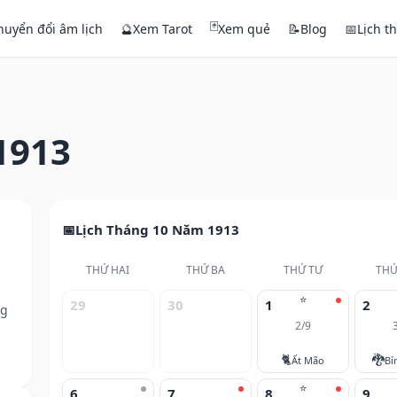
🃏
huyển đổi âm lịch
🔮
Xem Tarot
Xem quẻ
📝
Blog
📅
Lịch t
1913
Lịch Tháng 10 Năm 1913
THỨ HAI
THỨ BA
THỨ TƯ
THỨ
⭐
29
30
1
2
ng
2/9
🐈
🐉
Ất Mão
Bí
⭐
6
7
8
9