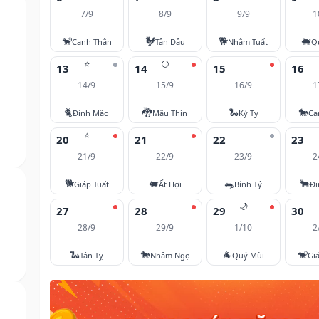
7/9
8/9
9/9
1
🐒
🐓
🐕
🐖
Canh Thân
Tân Dậu
Nhâm Tuất
Q
⭐
🌕
13
14
15
16
14/9
15/9
16/9
1
🐈
🐉
🐍
🐎
Đinh Mão
Mậu Thìn
Kỷ Tỵ
Ca
⭐
20
21
22
23
21/9
22/9
23/9
2
🐕
🐖
🐀
🐂
Giáp Tuất
Ất Hợi
Bính Tý
Đi
🌙
27
28
29
30
28/9
29/9
1/10
2
🐍
🐎
🐐
🐒
Tân Tỵ
Nhâm Ngọ
Quý Mùi
Gi