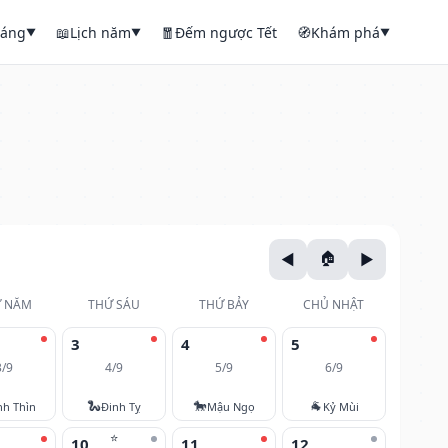
háng
📖
Lịch năm
🧧
Đếm ngược Tết
🧭
Khám phá
▼
▼
▼
 NĂM
THỨ SÁU
THỨ BẢY
CHỦ NHẬT
3
4
5
3/9
4/9
5/9
6/9
🐍
🐎
🐐
nh Thìn
Đinh Tỵ
Mậu Ngọ
Kỷ Mùi
⭐
10
11
12