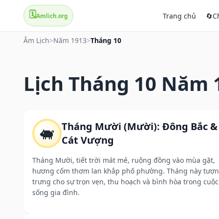
🗓️
Trang chủ
🔄
C
Amlich.org
Âm Lịch
>
Năm 1913
>
Tháng 10
Lịch Tháng 10 Năm 
Tháng Mười (Mười): Đông Bắc &
🐖
Cát Vượng
Tháng Mười, tiết trời mát mẻ, ruộng đồng vào mùa gặt,
hương cốm thơm lan khắp phố phường. Tháng này tượ
trưng cho sự trọn vẹn, thu hoạch và bình hòa trong cuộc
sống gia đình.