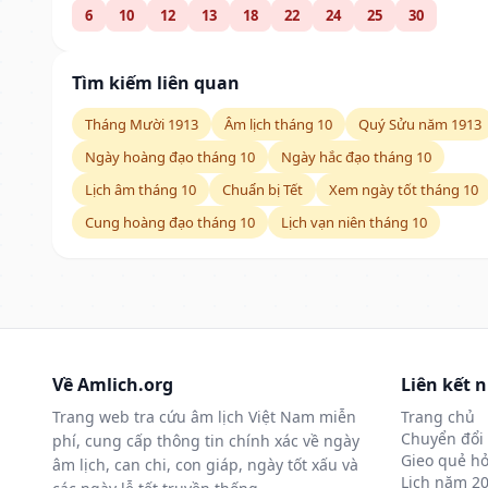
6
10
12
13
18
22
24
25
30
Tìm kiếm liên quan
Tháng Mười 1913
Âm lịch tháng 10
Quý Sửu năm 1913
Ngày hoàng đạo tháng 10
Ngày hắc đạo tháng 10
Lịch âm tháng 10
Chuẩn bị Tết
Xem ngày tốt tháng 10
Cung hoàng đạo tháng 10
Lịch vạn niên tháng 10
Về Amlich.org
Liên kết 
Trang web tra cứu âm lịch Việt Nam miễn
Trang chủ
Chuyển đổi 
phí, cung cấp thông tin chính xác về ngày
Gieo quẻ hỏ
âm lịch, can chi, con giáp, ngày tốt xấu và
Lịch năm 2