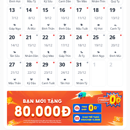
Đinh Hợi
Mậu Tý
Kỷ Sửu
Canh Dần
Tân Mão
Nhâm Thìn
Quý Tỵ
13
14
15
16
17
18
19
7/12
8/12
9/12
10/12
11/12
12/12
13/12
🐎
🐐
🐒
🐓
🐕
🐖
🐀
Giáp Ngọ
Ất Mùi
Bính Thân
Đinh Dậu
Mậu Tuất
Kỷ Hợi
Canh Tý
20
21
22
23
24
25
26
14/12
15/12
16/12
17/12
18/12
19/12
20/12
🐂
🐅
🐈
🐉
🐍
🐎
🐐
Tân Sửu
Nhâm Dần
Quý Mão
Giáp Thìn
Ất Tỵ
Bính Ngọ
Đinh Mùi
27
28
29
30
31
1
2
21/12
22/12
23/12
24/12
25/12
🐒
🐓
🐕
🐖
🐀
Mậu Thân
Kỷ Dậu
Canh Tuất
Tân Hợi
Nhâm Tý