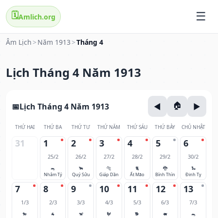
🗓️
Amlich.org
Âm Lịch
>
Năm 1913
>
Tháng 4
Lịch Tháng 4 Năm 1913
Lịch Tháng 4 Năm 1913
THỨ HAI
THỨ BA
THỨ TƯ
THỨ NĂM
THỨ SÁU
THỨ BẢY
CHỦ NHẬT
31
1
2
3
4
5
6
25/2
26/2
27/2
28/2
29/2
30/2
🐀
🐂
🐅
🐈
🐉
🐍
Nhâm Tý
Quý Sửu
Giáp Dần
Ất Mão
Bính Thìn
Đinh Tỵ
7
8
9
10
11
12
13
1/3
2/3
3/3
4/3
5/3
6/3
7/3
🐎
🐐
🐒
🐓
🐕
🐖
🐀