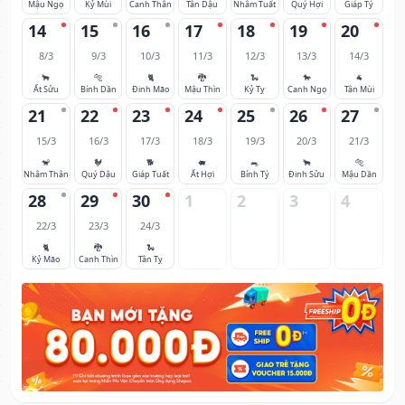
Mậu Ngọ
Kỷ Mùi
Canh Thân
Tân Dậu
Nhâm Tuất
Quý Hợi
Giáp Tý
14
15
16
17
18
19
20
8/3
9/3
10/3
11/3
12/3
13/3
14/3
🐂
🐅
🐈
🐉
🐍
🐎
🐐
Ất Sửu
Bính Dần
Đinh Mão
Mậu Thìn
Kỷ Tỵ
Canh Ngọ
Tân Mùi
21
22
23
24
25
26
27
15/3
16/3
17/3
18/3
19/3
20/3
21/3
🐒
🐓
🐕
🐖
🐀
🐂
🐅
Nhâm Thân
Quý Dậu
Giáp Tuất
Ất Hợi
Bính Tý
Đinh Sửu
Mậu Dần
28
29
30
1
2
3
4
22/3
23/3
24/3
🐈
🐉
🐍
Kỷ Mão
Canh Thìn
Tân Tỵ