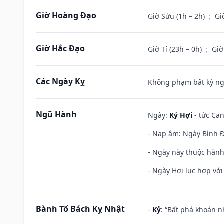
Giờ Hoàng Đạo
Giờ Sửu (1h – 2h)
;
Gi
Giờ Hắc Đạo
Giờ Tí (23h – 0h)
;
Giờ
Các Ngày Kỵ
Không phạm bất kỳ ngày
Ngũ Hành
Ngày:
Kỷ Hợi
- tức Can
- Nạp âm: Ngày Bình Đị
- Ngày này thuộc hành
- Ngày Hợi lục hợp vớ
Bành Tổ Bách Kỵ Nhật
-
Kỷ
: “Bất phá khoán 