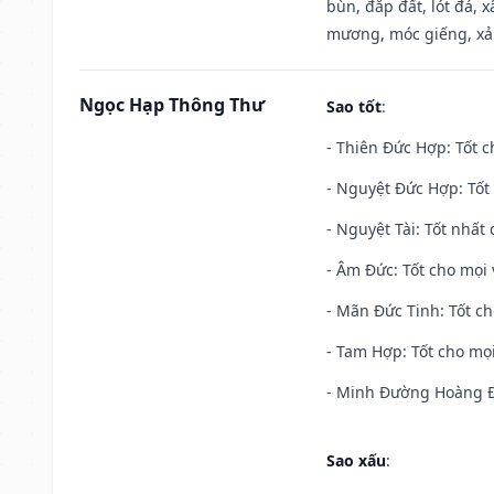
bùn, đắp đất, lót đá, 
mương, móc giếng, xả
Ngọc Hạp Thông Thư
Sao tốt
:
- Thiên Đức Hợp: Tốt c
- Nguyệt Đức Hợp: Tốt 
- Nguyệt Tài: Tốt nhất 
- Âm Đức: Tốt cho mọi 
- Mãn Đức Tinh: Tốt ch
- Tam Hợp: Tốt cho mọi
- Minh Đường Hoàng Đạ
Sao xấu
: