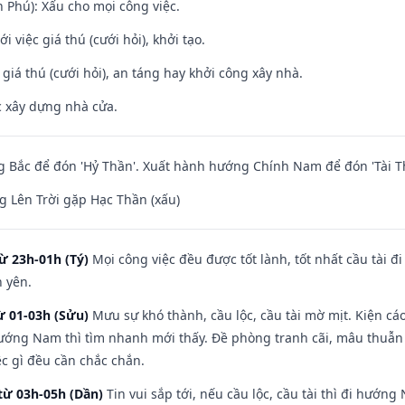
n Phú): Xấu cho mọi công việc.
i việc giá thú (cưới hỏi), khởi tạo.
 giá thú (cưới hỏi), an táng hay khởi công xây nhà.
ệc xây dựng nhà cửa.
 Bắc để đón 'Hỷ Thần'. Xuất hành hướng Chính Nam để đón 'Tài T
 Lên Trời gặp Hạc Thần (xấu)
ừ 23h-01h (Tý)
Mọi công việc đều được tốt lành, tốt nhất cầu tài
h yên.
ừ 01-03h (Sửu)
Mưu sự khó thành, cầu lộc, cầu tài mờ mịt. Kiện cáo
hướng Nam thì tìm nhanh mới thấy. Đề phòng tranh cãi, mâu thuẫn
ệc gì đều cần chắc chắn.
từ 03h-05h (Dần)
Tin vui sắp tới, nếu cầu lộc, cầu tài thì đi hướ