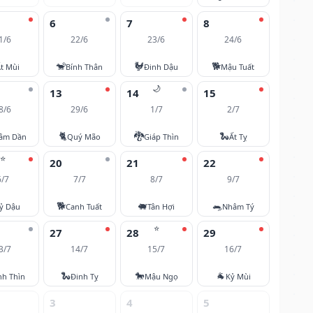
6
7
8
1/6
22/6
23/6
24/6
🐒
🐓
🐕
t Mùi
Bính Thân
Đinh Dậu
Mậu Tuất
🌙
13
14
15
8/6
29/6
1/7
2/7
🐈
🐉
🐍
âm Dần
Quý Mão
Giáp Thìn
Ất Tỵ
⭐
20
21
22
6/7
7/7
8/7
9/7
🐕
🐖
🐀
ỷ Dậu
Canh Tuất
Tân Hợi
Nhâm Tý
⭐
27
28
29
3/7
14/7
15/7
16/7
🐍
🐎
🐐
nh Thìn
Đinh Tỵ
Mậu Ngọ
Kỷ Mùi
3
4
5