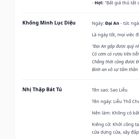
-
Hợi
: “Bất giá thú tấ
Khổng Minh Lục Diệu
Ngày:
Đại An
- tức ngà
Là ngày tốt, mọi việc
“Đại An gặp được quý n
Có cơm có rượu tiền tiễ
Chẳng thời cũng được Đ
Bình an vô sự tấm thân
Nhị Thập Bát Tú
Tên sao
: Sao Liễu
Tên ngày
: Liễu Thổ C
Nên làm
: Không có bất
Kiêng cữ
: Khởi công tạ
cửa dựng cửa, xây đắp.