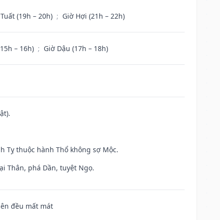
 Tuất (19h – 20h)
;
Giờ Hợi (21h – 22h)
(15h – 16h)
;
Giờ Dậu (17h – 18h)
ật).
inh Tỵ thuộc hành Thổ không sợ Mộc.
ại Thân, phá Dần, tuyệt Ngọ.
 bên đều mất mát