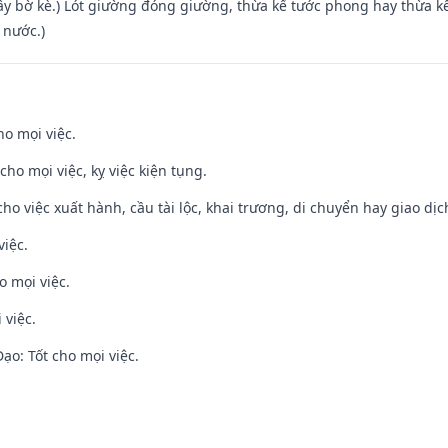
xây bờ kè.) Lót giường đóng giường, thừa kế tước phong hay thừa k
 nước.)
ho mọi việc.
cho mọi việc, kỵ việc kiện tụng.
cho việc xuất hành, cầu tài lộc, khai trương, di chuyển hay giao dịc
việc.
o mọi việc.
 việc.
o: Tốt cho mọi việc.