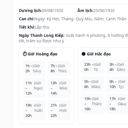
Dương lịch:
09/08/1920
Âm lịch:
25/06/1920
Can chi:
Ngày: Kỷ Hợi, Tháng: Quý Mùi, Năm: Canh Thân
Tiết khí:
Lập thu
Ngày Thanh Long Kiếp:
Xuất hành 4 phương, 8 hướng 
tốt, trăm sự được như ý
⏱️ Giờ Hoàng đạo
🌑 Giờ Hắc đạo
23h –
(Giờ
3h –
(Giờ
1h –
(Giờ
7h –
(Giờ
0h
Tí)
4h
Dần)
2h
Sửu)
8h
Thìn)
5h –
(Giờ
9h –
(Giờ
11h
(Giờ
13h
(Giờ
6h
Mão)
10h
Tỵ)
–
Ngọ)
–
Mùi)
12h
14h
15h
(Giờ
17h
(Giờ
–
Thân)
–
Dậu)
19h
(Giờ
21h
(Giờ
16h
18h
–
Tuất)
–
Hợi)
20h
22h