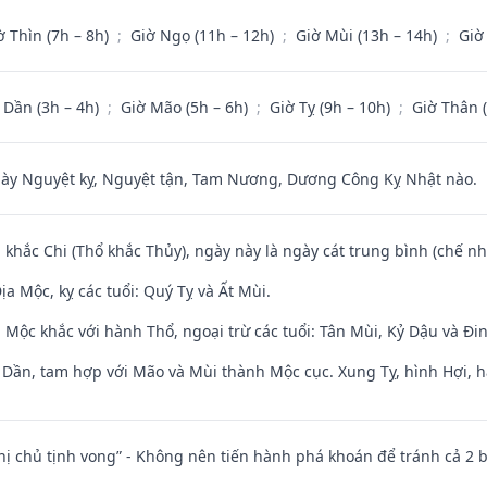
ờ Thìn (7h – 8h)
;
Giờ Ngọ (11h – 12h)
;
Giờ Mùi (13h – 14h)
;
Giờ
 Dần (3h – 4h)
;
Giờ Mão (5h – 6h)
;
Giờ Tỵ (9h – 10h)
;
Giờ Thân 
 Nguyệt kỵ, Nguyệt tận, Tam Nương, Dương Công Kỵ Nhật nào.
 khắc Chi (Thổ khắc Thủy), ngày này là ngày cát trung bình (chế nh
a Mộc, kỵ các tuổi: Quý Tỵ và Ất Mùi.
 Mộc khắc với hành Thổ, ngoại trừ các tuổi: Tân Mùi, Kỷ Dậu và Đ
i Dần, tam hợp với Mão và Mùi thành Mộc cục. Xung Tỵ, hình Hợi, h
nhị chủ tịnh vong” - Không nên tiến hành phá khoán để tránh cả 2