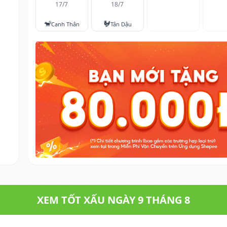
17/7
18/7
🐒
🐓
Canh Thân
Tân Dậu
XEM TỐT XẤU NGÀY 9 THÁNG 8