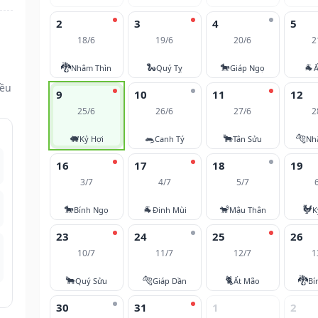
2
3
4
5
18/6
19/6
20/6
2
🐉
🐍
🐎
🐐
Nhâm Thìn
Quý Tỵ
Giáp Ngọ
Ấ
đều
9
10
11
12
25/6
26/6
27/6
2
🐖
🐀
🐂
🐅
Kỷ Hợi
Canh Tý
Tân Sửu
Nh
16
17
18
19
3/7
4/7
5/7
🐎
🐐
🐒
🐓
Bính Ngọ
Đinh Mùi
Mậu Thân
K
23
24
25
26
10/7
11/7
12/7
1
🐂
🐅
🐈
🐉
Quý Sửu
Giáp Dần
Ất Mão
Bí
30
31
1
2