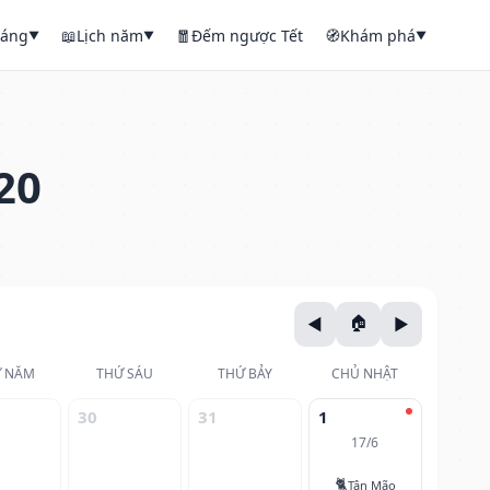
háng
📖
Lịch năm
🧧
Đếm ngược Tết
🧭
Khám phá
▼
▼
▼
20
 NĂM
THỨ SÁU
THỨ BẢY
CHỦ NHẬT
30
31
1
17/6
🐈
Tân Mão