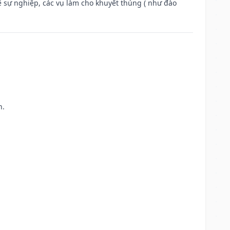
ế sự nghiệp, các vụ làm cho khuyết thủng ( như đào
h.