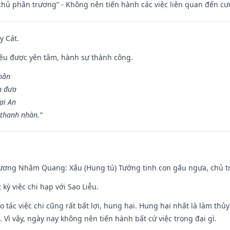
t chủ phân trương” - Không nên tiến hành các việc liên quan đến cướ
y Cát.
 đều được yên tâm, hành sự thành công.
hân
n đưa
ại An
 thanh nhàn.”
hương Nhậm Quang: Xấu (Hung tú) Tướng tinh con gấu ngựa, chủ tr
 kỳ việc chi hạp với Sao Liễu.
o tác việc chi cũng rất bất lợi, hung hại. Hung hại nhất là làm thủy
 Vì vậy, ngày nay không nên tiến hành bất cứ việc trọng đại gì.