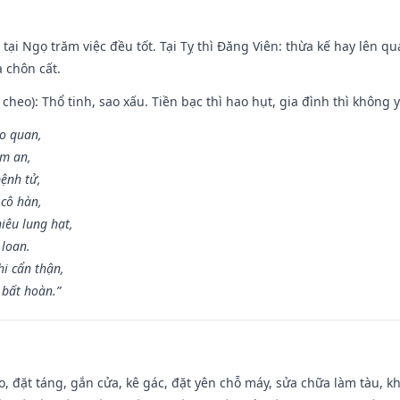
tại Ngọ trăm việc đều tốt. Tại Tỵ thì Đăng Viên: thừa kế hay lên qua
à chôn cất.
cheo): Thổ tinh, sao xấu. Tiền bạc thì hao hụt, gia đình thì không y
ao quan,
ạm an,
ệnh tử,
 cô hàn,
iêu lung hạt,
 loan.
i cẩn thận,
 bất hoàn.”
o, đặt táng, gắn cửa, kê gác, đặt yên chỗ máy, sửa chữa làm tàu, kh