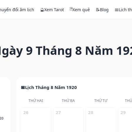
🃏
huyển đổi âm lịch
🔮
Xem Tarot
Xem quẻ
📝
Blog
📅
Lịch t
gày 9 Tháng 8 Năm 19
Lịch Tháng 8 Năm 1920
THỨ HAI
THỨ BA
THỨ TƯ
THỨ
26
27
28
29
20