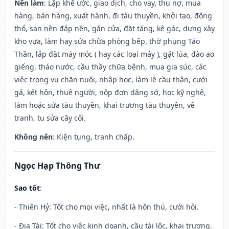
Nên làm
: Lập khế ước, giao dịch, cho vay, thu nợ, mua
hàng, bán hàng, xuất hành, đi tàu thuyền, khởi tạo, động
thổ, san nền đắp nền, gắn cửa, đặt táng, kê gác, dựng xây
kho vựa, làm hay sửa chữa phòng bếp, thờ phụng Táo
Thần, lắp đặt máy móc ( hay các loại máy ), gặt lúa, đào ao
giếng, tháo nước, cầu thầy chữa bệnh, mua gia súc, các
việc trong vụ chăn nuôi, nhập học, làm lễ cầu thân, cưới
gả, kết hôn, thuê người, nộp đơn dâng sớ, học kỹ nghệ,
làm hoặc sửa tàu thuyền, khai trương tàu thuyền, vẽ
tranh, tu sửa cây cối.
Không nên
: Kiện tụng, tranh chấp.
Ngọc Hạp Thông Thư
Sao tốt
:
- Thiên Hỷ: Tốt cho mọi việc, nhất là hôn thú, cưới hỏi.
- Địa Tài: Tốt cho việc kinh doanh, cầu tài lộc, khai trương.