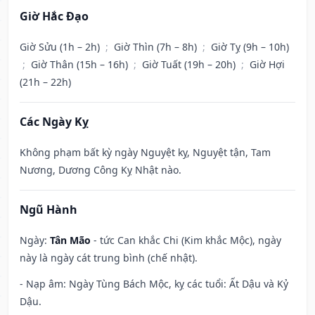
Giờ Hắc Đạo
Giờ Sửu (1h – 2h)
;
Giờ Thìn (7h – 8h)
;
Giờ Tỵ (9h – 10h)
;
Giờ Thân (15h – 16h)
;
Giờ Tuất (19h – 20h)
;
Giờ Hợi
(21h – 22h)
Các Ngày Kỵ
Không phạm bất kỳ ngày Nguyệt kỵ, Nguyệt tận, Tam
Nương, Dương Công Kỵ Nhật nào.
Ngũ Hành
Ngày:
Tân Mão
- tức Can khắc Chi (Kim khắc Mộc), ngày
này là ngày cát trung bình (chế nhật).
- Nạp âm: Ngày Tùng Bách Mộc, kỵ các tuổi: Ất Dậu và Kỷ
Dậu.