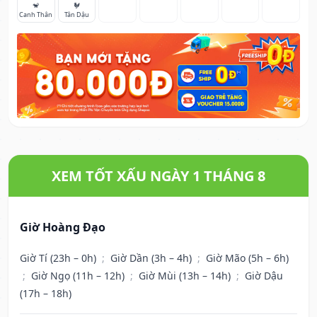
🐒
🐓
Canh Thân
Tân Dậu
XEM TỐT XẤU NGÀY 1 THÁNG 8
Giờ Hoàng Đạo
Giờ Tí (23h – 0h)
;
Giờ Dần (3h – 4h)
;
Giờ Mão (5h – 6h)
;
Giờ Ngọ (11h – 12h)
;
Giờ Mùi (13h – 14h)
;
Giờ Dậu
(17h – 18h)