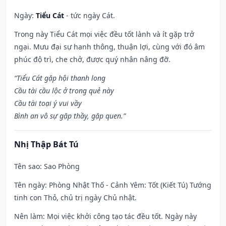
Ngày:
Tiểu Cát
- tức ngày Cát.
Trong này Tiểu Cát mọi việc đều tốt lành và ít gặp trở
ngại. Mưu đại sự hanh thông, thuận lợi, cùng với đó âm
phúc độ trì, che chở, được quý nhân nâng đỡ.
“Tiểu Cát gặp hội thanh long
Cầu tài cầu lộc ở trong quẻ này
Cầu tài toại ý vui vầy
Bình an vô sự gặp thầy, gặp quen.”
Nhị Thập Bát Tú
Tên sao
: Sao Phòng
Tên ngày
: Phòng Nhật Thố - Cảnh Yêm: Tốt (Kiết Tú) Tướng
tinh con Thỏ, chủ trị ngày Chủ nhật.
Nên làm
: Mọi việc khởi công tạo tác đều tốt. Ngày này