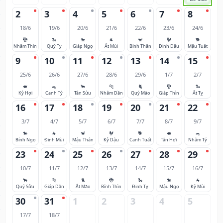
2
3
4
5
6
7
8
18/6
19/6
20/6
21/6
22/6
23/6
24/6
🐉
🐍
🐎
🐐
🐒
🐓
🐕
Nhâm Thìn
Quý Tỵ
Giáp Ngọ
Ất Mùi
Bính Thân
Đinh Dậu
Mậu Tuất
9
10
11
12
13
14
15
25/6
26/6
27/6
28/6
29/6
1/7
2/7
🐖
🐀
🐂
🐅
🐈
🐉
🐍
Kỷ Hợi
Canh Tý
Tân Sửu
Nhâm Dần
Quý Mão
Giáp Thìn
Ất Tỵ
16
17
18
19
20
21
22
3/7
4/7
5/7
6/7
7/7
8/7
9/7
🐎
🐐
🐒
🐓
🐕
🐖
🐀
Bính Ngọ
Đinh Mùi
Mậu Thân
Kỷ Dậu
Canh Tuất
Tân Hợi
Nhâm Tý
23
24
25
26
27
28
29
10/7
11/7
12/7
13/7
14/7
15/7
16/7
🐂
🐅
🐈
🐉
🐍
🐎
🐐
Quý Sửu
Giáp Dần
Ất Mão
Bính Thìn
Đinh Tỵ
Mậu Ngọ
Kỷ Mùi
30
31
1
2
3
4
5
17/7
18/7