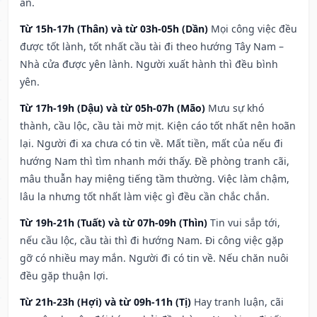
an.
Từ 15h-17h (Thân) và từ 03h-05h (Dần)
Mọi công việc đều
được tốt lành, tốt nhất cầu tài đi theo hướng Tây Nam –
Nhà cửa được yên lành. Người xuất hành thì đều bình
yên.
Từ 17h-19h (Dậu) và từ 05h-07h (Mão)
Mưu sự khó
thành, cầu lộc, cầu tài mờ mịt. Kiện cáo tốt nhất nên hoãn
lại. Người đi xa chưa có tin về. Mất tiền, mất của nếu đi
hướng Nam thì tìm nhanh mới thấy. Đề phòng tranh cãi,
mâu thuẫn hay miệng tiếng tầm thường. Việc làm chậm,
lâu la nhưng tốt nhất làm việc gì đều cần chắc chắn.
Từ 19h-21h (Tuất) và từ 07h-09h (Thìn)
Tin vui sắp tới,
nếu cầu lộc, cầu tài thì đi hướng Nam. Đi công việc gặp
gỡ có nhiều may mắn. Người đi có tin về. Nếu chăn nuôi
đều gặp thuận lợi.
Từ 21h-23h (Hợi) và từ 09h-11h (Tị)
Hay tranh luận, cãi