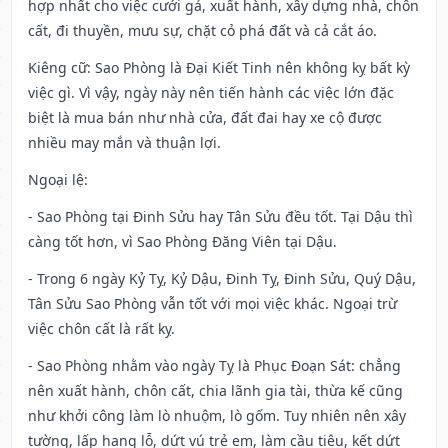
hợp nhất cho việc cưới gả, xuất hành, xây dựng nhà, chôn
cất, đi thuyền, mưu sự, chặt cỏ phá đất và cả cắt áo.
Kiêng cữ
: Sao Phòng là Đại Kiết Tinh nên không kỵ bất kỳ
việc gì. Vì vậy, ngày này nên tiến hành các việc lớn đặc
biệt là mua bán như nhà cửa, đất đai hay xe cộ được
nhiều may mắn và thuận lợi.
Ngoại lệ
:
- Sao Phòng tại Đinh Sửu hay Tân Sửu đều tốt. Tại Dậu thì
càng tốt hơn, vì Sao Phòng Đăng Viên tại Dậu.
- Trong 6 ngày Kỷ Tỵ, Kỷ Dậu, Đinh Tỵ, Đinh Sửu, Quý Dậu,
Tân Sửu Sao Phòng vẫn tốt với mọi việc khác. Ngoại trừ
việc chôn cất là rất kỵ.
- Sao Phòng nhằm vào ngày Tỵ là Phục Đoạn Sát: chẳng
nên xuất hành, chôn cất, chia lãnh gia tài, thừa kế cũng
như khởi công làm lò nhuộm, lò gốm. Tuy nhiên nên xây
tường, lấp hang lỗ, dứt vú trẻ em, làm cầu tiêu, kết dứt