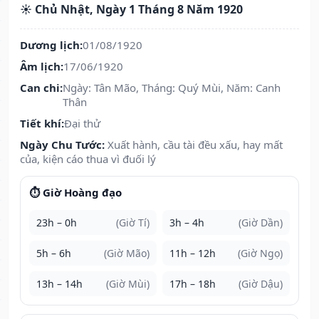
☀️ Chủ Nhật, Ngày 1 Tháng 8 Năm 1920
Dương lịch:
01/08/1920
Âm lịch:
17/06/1920
Can chi:
Ngày: Tân Mão, Tháng: Quý Mùi, Năm: Canh
Thân
Tiết khí:
Đại thử
Ngày Chu Tước:
Xuất hành, cầu tài đều xấu, hay mất
của, kiện cáo thua vì đuối lý
⏱️ Giờ Hoàng đạo
23h – 0h
(Giờ Tí)
3h – 4h
(Giờ Dần)
5h – 6h
(Giờ Mão)
11h – 12h
(Giờ Ngọ)
13h – 14h
(Giờ Mùi)
17h – 18h
(Giờ Dậu)