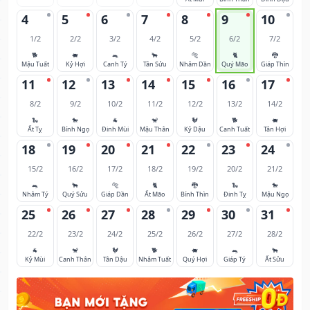
4
5
6
7
8
9
10
1/2
2/2
3/2
4/2
5/2
6/2
7/2
🐕
🐖
🐀
🐂
🐅
🐈
🐉
Mậu Tuất
Kỷ Hợi
Canh Tý
Tân Sửu
Nhâm Dần
Quý Mão
Giáp Thìn
11
12
13
14
15
16
17
8/2
9/2
10/2
11/2
12/2
13/2
14/2
🐍
🐎
🐐
🐒
🐓
🐕
🐖
Ất Tỵ
Bính Ngọ
Đinh Mùi
Mậu Thân
Kỷ Dậu
Canh Tuất
Tân Hợi
18
19
20
21
22
23
24
15/2
16/2
17/2
18/2
19/2
20/2
21/2
🐀
🐂
🐅
🐈
🐉
🐍
🐎
Nhâm Tý
Quý Sửu
Giáp Dần
Ất Mão
Bính Thìn
Đinh Tỵ
Mậu Ngọ
25
26
27
28
29
30
31
22/2
23/2
24/2
25/2
26/2
27/2
28/2
🐐
🐒
🐓
🐕
🐖
🐀
🐂
Kỷ Mùi
Canh Thân
Tân Dậu
Nhâm Tuất
Quý Hợi
Giáp Tý
Ất Sửu