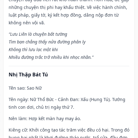
những chuyện thị phi hay khẩu thiệt. Về việc hành chính,
luật pháp, giấy tờ, ký kết hợp đồng, dâng nộp đơn từ
không nên vội vã.
“Lưu Liên là chuyện bất tường
Tìm bạn chẳng thấy nửa đường phân ly
Không thì lưu lạc một khi
Nhiều đường trắc trở nhiều khi nhọc nhằn.”
Nhị Thập Bát Tú
Tên sao
: Sao Nữ
Tên ngày
: Nữ Thổ Bức - Cảnh Đan: Xấu (Hung Tú). Tướng
tinh con dơi, chủ trị ngày thứ 7.
Nên làm
: Hợp kết màn hay may áo.
Kiêng cữ
: Khởi công tạo tác trăm việc đều có hại. Trong đó
hung hại nhất là khơi đường tháo nước, trổ cửa, đầu đơn