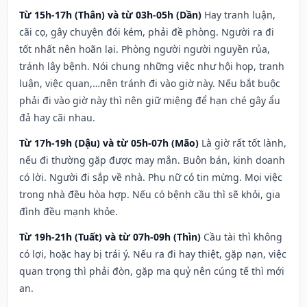
Từ 15h-17h (Thân) và từ 03h-05h (Dần)
Hay tranh luận,
cãi cọ, gây chuyện đói kém, phải đề phòng. Người ra đi
tốt nhất nên hoãn lại. Phòng người người nguyền rủa,
tránh lây bệnh. Nói chung những việc như hội họp, tranh
luận, việc quan,…nên tránh đi vào giờ này. Nếu bắt buộc
phải đi vào giờ này thì nên giữ miệng để hạn ché gây ẩu
đả hay cãi nhau.
Từ 17h-19h (Dậu) và từ 05h-07h (Mão)
Là giờ rất tốt lành,
nếu đi thường gặp được may mắn. Buôn bán, kinh doanh
có lời. Người đi sắp về nhà. Phụ nữ có tin mừng. Mọi việc
trong nhà đều hòa hợp. Nếu có bệnh cầu thì sẽ khỏi, gia
đình đều mạnh khỏe.
Từ 19h-21h (Tuất) và từ 07h-09h (Thìn)
Cầu tài thì không
có lợi, hoặc hay bị trái ý. Nếu ra đi hay thiệt, gặp nạn, việc
quan trọng thì phải đòn, gặp ma quỷ nên cúng tế thì mới
an.