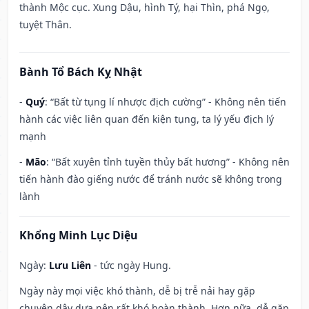
thành Mộc cục. Xung Dậu, hình Tý, hại Thìn, phá Ngọ,
tuyệt Thân.
Bành Tổ Bách Kỵ Nhật
-
Quý
: “Bất từ tụng lí nhược địch cường” - Không nên tiến
hành các việc liên quan đến kiện tụng, ta lý yếu địch lý
mạnh
-
Mão
: “Bất xuyên tỉnh tuyền thủy bất hương” - Không nên
tiến hành đào giếng nước để tránh nước sẽ không trong
lành
Khổng Minh Lục Diệu
Ngày:
Lưu Liên
- tức ngày Hung.
Ngày này mọi việc khó thành, dễ bị trễ nải hay gặp
chuyện dây dưa nên rất khó hoàn thành. Hơn nữa, dễ gặp