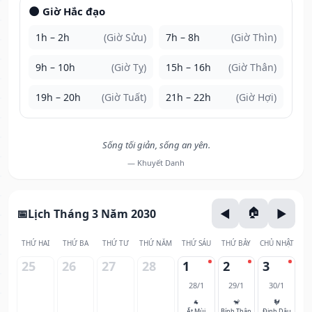
🌑 Giờ Hắc đạo
1h – 2h
(Giờ Sửu)
7h – 8h
(Giờ Thìn)
9h – 10h
(Giờ Tỵ)
15h – 16h
(Giờ Thân)
19h – 20h
(Giờ Tuất)
21h – 22h
(Giờ Hợi)
Sống tối giản, sống an yên.
— Khuyết Danh
Lịch Tháng 3 Năm 2030
THỨ HAI
THỨ BA
THỨ TƯ
THỨ NĂM
THỨ SÁU
THỨ BẢY
CHỦ NHẬT
25
26
27
28
1
2
3
28/1
29/1
30/1
🐐
🐒
🐓
Ất Mùi
Bính Thân
Đinh Dậu