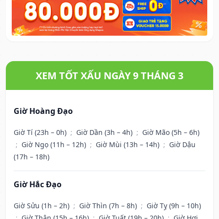
XEM TỐT XẤU NGÀY 9 THÁNG 3
Giờ Hoàng Đạo
Giờ Tí (23h – 0h)
;
Giờ Dần (3h – 4h)
;
Giờ Mão (5h – 6h)
;
Giờ Ngọ (11h – 12h)
;
Giờ Mùi (13h – 14h)
;
Giờ Dậu
(17h – 18h)
Giờ Hắc Đạo
Giờ Sửu (1h – 2h)
;
Giờ Thìn (7h – 8h)
;
Giờ Tỵ (9h – 10h)
;
Giờ Thân (15h – 16h)
;
Giờ Tuất (19h – 20h)
;
Giờ Hợi