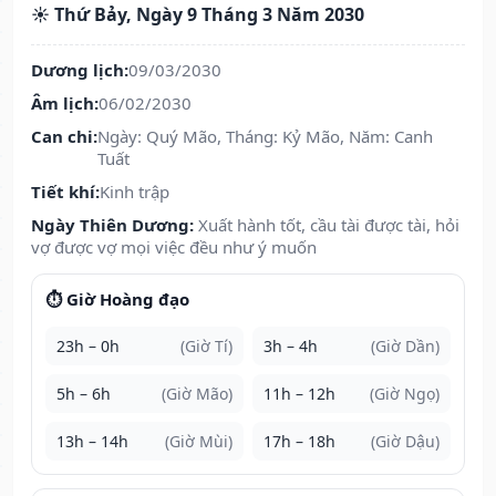
☀️ Thứ Bảy, Ngày 9 Tháng 3 Năm 2030
Dương lịch:
09/03/2030
Âm lịch:
06/02/2030
Can chi:
Ngày: Quý Mão, Tháng: Kỷ Mão, Năm: Canh
Tuất
Tiết khí:
Kinh trập
Ngày Thiên Dương:
Xuất hành tốt, cầu tài được tài, hỏi
vợ được vợ mọi việc đều như ý muốn
⏱️ Giờ Hoàng đạo
23h – 0h
(Giờ Tí)
3h – 4h
(Giờ Dần)
5h – 6h
(Giờ Mão)
11h – 12h
(Giờ Ngọ)
13h – 14h
(Giờ Mùi)
17h – 18h
(Giờ Dậu)