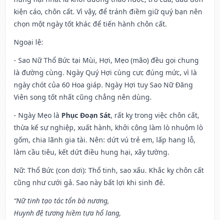
kiện cáo, chôn cất. Vì vậy, để tránh điềm giữ quý bạn nên
chọn một ngày tốt khác để tiến hành chôn cất.
Ngoại lệ
:
- Sao Nữ Thổ Bức tại Mùi, Hợi, Mẹo (mão) đều gọi chung
là đường cùng. Ngày Quý Hợi cùng cực đúng mức, vì là
ngày chót của 60 Hoa giáp. Ngày Hợi tuy Sao Nữ Đăng
Viên song tốt nhất cũng chẳng nên dùng.
- Ngày Mẹo là
Phục Đoạn Sát
, rất kỵ trong việc chôn cất,
thừa kế sự nghiệp, xuất hành, khởi công làm lò nhuộm lò
gốm, chia lãnh gia tài. Nên: dứt vú trẻ em, lấp hang lỗ,
làm cầu tiêu, kết dứt điều hung hại, xây tường.
Nữ: Thổ Bức (con dơi): Thổ tinh, sao xấu. Khắc kỵ chôn cất
cũng như cưới gả. Sao này bất lợi khi sinh đẻ.
“Nữ tinh tạo tác tổn bà nương,
Huynh đệ tương hiềm tựa hổ lang,