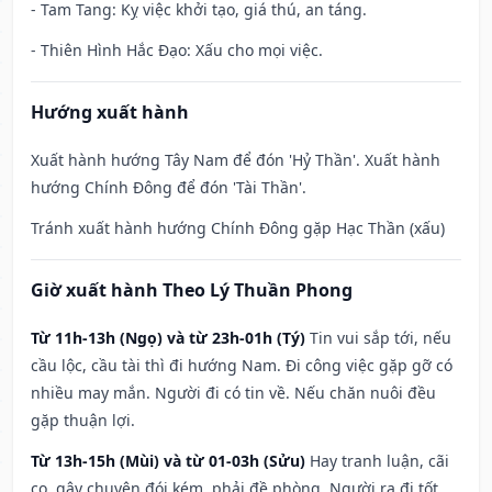
- Tam Tang: Kỵ việc khởi tạo, giá thú, an táng.
- Thiên Hình Hắc Đạo: Xấu cho mọi việc.
Hướng xuất hành
Xuất hành hướng Tây Nam để đón 'Hỷ Thần'. Xuất hành
hướng Chính Đông để đón 'Tài Thần'.
Tránh xuất hành hướng Chính Đông gặp Hạc Thần (xấu)
Giờ xuất hành Theo Lý Thuần Phong
Từ 11h-13h (Ngọ) và từ 23h-01h (Tý)
Tin vui sắp tới, nếu
cầu lộc, cầu tài thì đi hướng Nam. Đi công việc gặp gỡ có
nhiều may mắn. Người đi có tin về. Nếu chăn nuôi đều
gặp thuận lợi.
Từ 13h-15h (Mùi) và từ 01-03h (Sửu)
Hay tranh luận, cãi
cọ, gây chuyện đói kém, phải đề phòng. Người ra đi tốt