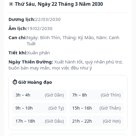
☀️ Thứ Sáu, Ngày 22 Tháng 3 Năm 2030
Dương lịch:
22/03/2030
Âm lịch:
19/02/2030
Can chi:
Ngày: Bính Thìn, Tháng: Kỷ Mão, Năm: Canh
Tuất
Tiết khí:
Xuân phân
Ngày Thiên Đường:
Xuất hành tốt, quý nhân phù trợ,
buôn bán may mắn, mọi việc đều như ý
⏱️ Giờ Hoàng đạo
3h – 4h
(Giờ Dần)
7h – 8h
(Giờ Thìn)
9h – 10h
(Giờ Tỵ)
15h – 16h
(Giờ Thân)
17h – 18h
(Giờ Dậu)
21h – 22h
(Giờ Hợi)