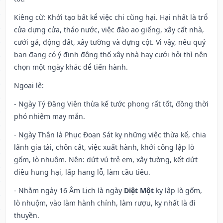
Kiêng cữ
: Khởi tạo bất kể việc chi cũng hại. Hại nhất là trổ
cửa dựng cửa, tháo nước, việc đào ao giếng, xây cất nhà,
cưới gả, động đất, xây tường và dựng cột. Vì vậy, nếu quý
bạn đang có ý định động thổ xây nhà hay cưới hỏi thì nên
chọn một ngày khác để tiến hành.
Ngoại lệ
:
- Ngày Tý Đăng Viên thừa kế tước phong rất tốt, đồng thời
phó nhiệm may mắn.
- Ngày Thân là Phục Đoạn Sát kỵ những việc thừa kế, chia
lãnh gia tài, chôn cất, việc xuất hành, khởi công lập lò
gốm, lò nhuộm. Nên: dứt vú trẻ em, xây tường, kết dứt
điều hung hại, lấp hang lỗ, làm cầu tiêu.
- Nhằm ngày 16 Âm Lịch là ngày
Diệt Một
kỵ lập lò gốm,
lò nhuộm, vào làm hành chính, làm rượu, kỵ nhất là đi
thuyền.