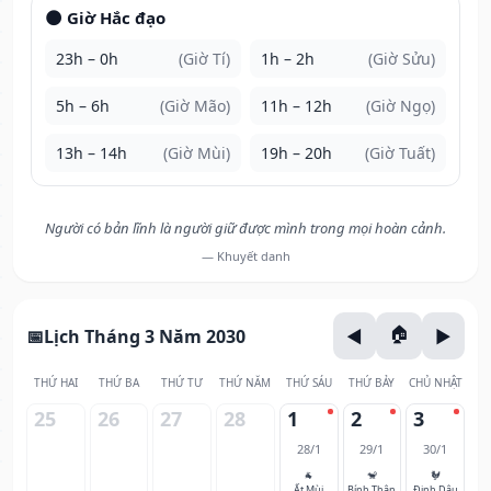
🌑 Giờ Hắc đạo
23h – 0h
(Giờ Tí)
1h – 2h
(Giờ Sửu)
5h – 6h
(Giờ Mão)
11h – 12h
(Giờ Ngọ)
13h – 14h
(Giờ Mùi)
19h – 20h
(Giờ Tuất)
Người có bản lĩnh là người giữ được mình trong mọi hoàn cảnh.
— Khuyết danh
Lịch Tháng 3 Năm 2030
THỨ HAI
THỨ BA
THỨ TƯ
THỨ NĂM
THỨ SÁU
THỨ BẢY
CHỦ NHẬT
25
26
27
28
1
2
3
28/1
29/1
30/1
🐐
🐒
🐓
Ất Mùi
Bính Thân
Đinh Dậu