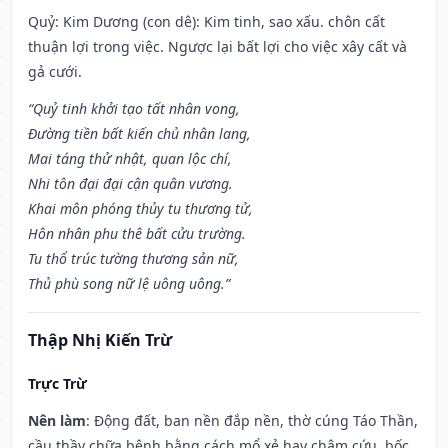
Quỷ: Kim Dương (con dê): Kim tinh, sao xấu. chôn cất
thuận lợi trong việc. Ngược lại bất lợi cho việc xây cất và
gả cưới.
“Quỷ tinh khởi tạo tất nhân vong,
Đường tiền bất kiến chủ nhân lang,
Mai táng thử nhật, quan lộc chí,
Nhi tôn đại đại cận quân vương.
Khai môn phóng thủy tu thương tử,
Hôn nhân phu thê bất cửu trường.
Tu thổ trúc tường thương sản nữ,
Thủ phù song nữ lệ uông uông.”
Thập Nhị Kiến Trừ
Trực Trừ
Nên làm
: Động đất, ban nền đắp nền, thờ cúng Táo Thần,
cầu thầy chữa bệnh bằng cách mổ xẻ hay châm cứu, bốc