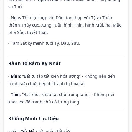
sợ Thổ.
- Ngày Thìn lục hợp với Dậu, tam hợp với Tý và Thân
thành Thủy cục. Xung Tuất, hình Thìn, hình Mùi, hại Mão,
phá Sửu, tuyệt Tuất.
- Tam Sát kỵ mệnh tuổi Tỵ, Dậu, Sửu.
Bành Tổ Bách Kỵ Nhật
-
Bính
: “Bất tu táo tất kiến hỏa ương” - Không nên tiến
hành sửa chữa bếp để tránh bị hỏa tai
-
Thìn
: “Bất khốc khấp tất chủ trọng tang” - Không nên
khóc lóc để tránh chủ có trùng tang
Khổng Minh Lục Diệu
Ngày:
Tốc Hỷ
- tức ngày Tốt vừa.