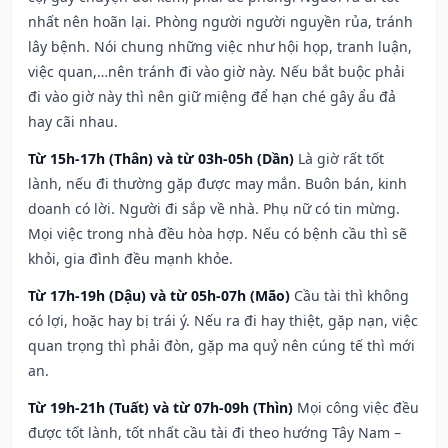
nhất nên hoãn lại. Phòng người người nguyền rủa, tránh
lây bệnh. Nói chung những việc như hội họp, tranh luận,
việc quan,…nên tránh đi vào giờ này. Nếu bắt buộc phải
đi vào giờ này thì nên giữ miệng để hạn ché gây ẩu đả
hay cãi nhau.
Từ 15h-17h (Thân) và từ 03h-05h (Dần)
Là giờ rất tốt
lành, nếu đi thường gặp được may mắn. Buôn bán, kinh
doanh có lời. Người đi sắp về nhà. Phụ nữ có tin mừng.
Mọi việc trong nhà đều hòa hợp. Nếu có bệnh cầu thì sẽ
khỏi, gia đình đều mạnh khỏe.
Từ 17h-19h (Dậu) và từ 05h-07h (Mão)
Cầu tài thì không
có lợi, hoặc hay bị trái ý. Nếu ra đi hay thiệt, gặp nạn, việc
quan trọng thì phải đòn, gặp ma quỷ nên cúng tế thì mới
an.
Từ 19h-21h (Tuất) và từ 07h-09h (Thìn)
Mọi công việc đều
được tốt lành, tốt nhất cầu tài đi theo hướng Tây Nam –