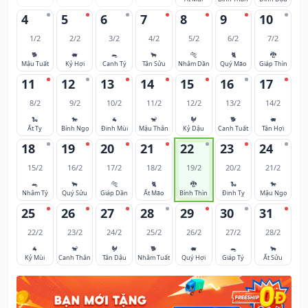
4
5
6
7
8
9
10
1/2
2/2
3/2
4/2
5/2
6/2
7/2
🐕
🐖
🐀
🐂
🐅
🐈
🐉
Mậu Tuất
Kỷ Hợi
Canh Tý
Tân Sửu
Nhâm Dần
Quý Mão
Giáp Thìn
11
12
13
14
15
16
17
8/2
9/2
10/2
11/2
12/2
13/2
14/2
🐍
🐎
🐐
🐒
🐓
🐕
🐖
Ất Tỵ
Bính Ngọ
Đinh Mùi
Mậu Thân
Kỷ Dậu
Canh Tuất
Tân Hợi
18
19
20
21
22
23
24
15/2
16/2
17/2
18/2
19/2
20/2
21/2
🐀
🐂
🐅
🐈
🐉
🐍
🐎
Nhâm Tý
Quý Sửu
Giáp Dần
Ất Mão
Bính Thìn
Đinh Tỵ
Mậu Ngọ
25
26
27
28
29
30
31
22/2
23/2
24/2
25/2
26/2
27/2
28/2
🐐
🐒
🐓
🐕
🐖
🐀
🐂
Kỷ Mùi
Canh Thân
Tân Dậu
Nhâm Tuất
Quý Hợi
Giáp Tý
Ất Sửu