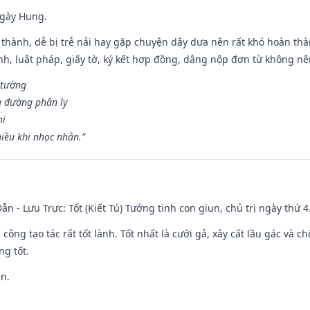
ngày Hung.
 thành, dễ bị trễ nải hay gặp chuyện dây dưa nên rất khó hoàn th
ính, luật pháp, giấy tờ, ký kết hợp đồng, dâng nộp đơn từ không nên
 tường
a đường phân ly
hi
iều khi nhọc nhằn.”
ẫn - Lưu Trực: Tốt (Kiết Tú) Tướng tinh con giun, chủ trị ngày thứ 4
i công tạo tác rất tốt lành. Tốt nhất là cưới gả, xây cất lầu gác và
ng tốt.
ền.