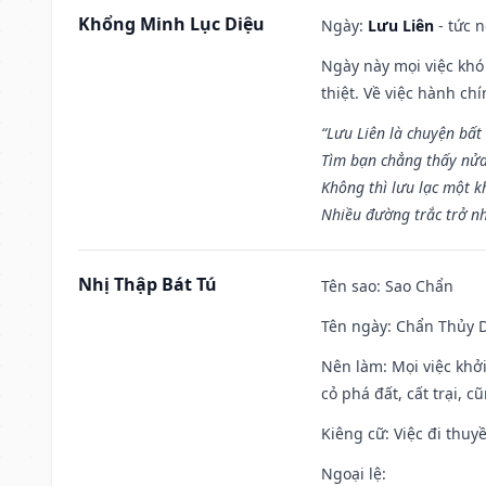
Khổng Minh Lục Diệu
Ngày:
Lưu Liên
- tức 
Ngày này mọi việc khó
thiệt. Về việc hành ch
“Lưu Liên là chuyện bất
Tìm bạn chẳng thấy nử
Không thì lưu lạc một k
Nhiều đường trắc trở nh
Nhị Thập Bát Tú
Tên sao
: Sao Chẩn
Tên ngày
: Chẩn Thủy D
Nên làm
: Mọi việc khở
cỏ phá đất, cất trại, cũ
Kiêng cữ
: Việc đi thuy
Ngoại lệ
: