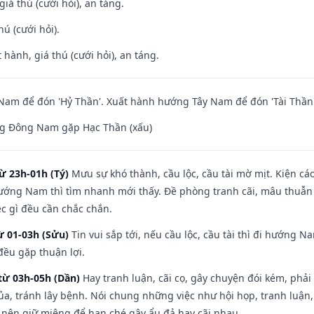
giá thú (cưới hỏi), an táng.
hú (cưới hỏi).
 hành, giá thú (cưới hỏi), an táng.
am để đón 'Hỷ Thần'. Xuất hành hướng Tây Nam để đón 'Tài Thần'
g Đông Nam gặp Hạc Thần (xấu)
ừ 23h-01h (Tý)
Mưu sự khó thành, cầu lộc, cầu tài mờ mịt. Kiện cáo
hướng Nam thì tìm nhanh mới thấy. Đề phòng tranh cãi, mâu thuẫn
ệc gì đều cần chắc chắn.
ừ 01-03h (Sửu)
Tin vui sắp tới, nếu cầu lộc, cầu tài thì đi hướng 
đều gặp thuận lợi.
từ 03h-05h (Dần)
Hay tranh luận, cãi cọ, gây chuyện đói kém, phải
a, tránh lây bệnh. Nói chung những việc như hội họp, tranh luận,
ì nên giữ miệng để hạn ché gây ẩu đả hay cãi nhau.