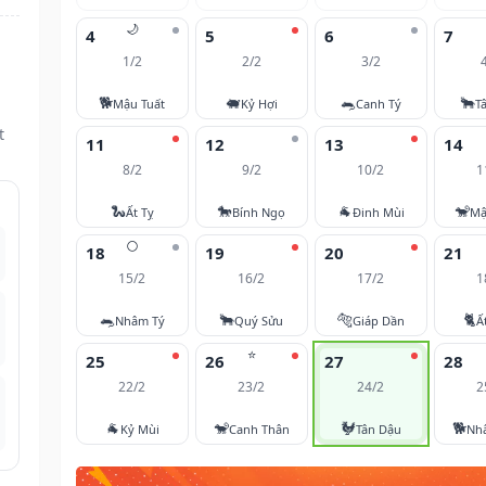
🌙
4
5
6
7
1/2
2/2
3/2
🐕
🐖
🐀
🐂
Mậu Tuất
Kỷ Hợi
Canh Tý
T
t
11
12
13
14
8/2
9/2
10/2
1
🐍
🐎
🐐
🐒
Ất Tỵ
Bính Ngọ
Đinh Mùi
Mậ
🌕
18
19
20
21
15/2
16/2
17/2
1
🐀
🐂
🐅
🐈
Nhâm Tý
Quý Sửu
Giáp Dần
Ấ
⭐
25
26
27
28
22/2
23/2
24/2
2
🐐
🐒
🐓
🐕
Kỷ Mùi
Canh Thân
Tân Dậu
Nh