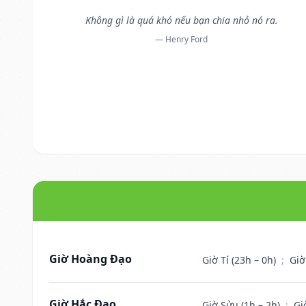
Không gì là quá khó nếu bạn chia nhỏ nó ra.
— Henry Ford
Giờ Hoàng Đạo
Giờ Tí (23h – 0h)
;
Giờ
Giờ Hắc Đạo
Giờ Sửu (1h – 2h)
;
Gi