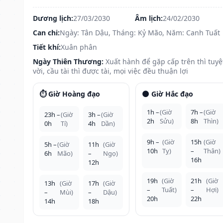
Dương lịch:
27/03/2030
Âm lịch:
24/02/2030
Can chi:
Ngày: Tân Dậu, Tháng: Kỷ Mão, Năm: Canh Tuất
Tiết khí:
Xuân phân
Ngày Thiên Thương:
Xuất hành để gặp cấp trên thì tuyệ
vời, cầu tài thì được tài, mọi việc đều thuận lợi
⏱️ Giờ Hoàng đạo
🌑 Giờ Hắc đạo
1h –
(Giờ
7h –
(Giờ
23h –
(Giờ
3h –
(Giờ
2h
Sửu)
8h
Thìn)
0h
Tí)
4h
Dần)
9h –
(Giờ
15h
(Giờ
5h –
(Giờ
11h
(Giờ
10h
Tỵ)
–
Thân)
6h
Mão)
–
Ngọ)
16h
12h
19h
(Giờ
21h
(Giờ
13h
(Giờ
17h
(Giờ
–
Tuất)
–
Hợi)
–
Mùi)
–
Dậu)
20h
22h
14h
18h