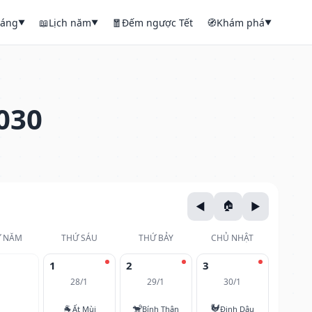
háng
📖
Lịch năm
🧧
Đếm ngược Tết
🧭
Khám phá
▼
▼
▼
030
 NĂM
THỨ SÁU
THỨ BẢY
CHỦ NHẬT
1
2
3
28/1
29/1
30/1
🐐
🐒
🐓
Ất Mùi
Bính Thân
Đinh Dậu