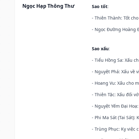
Ngọc Hạp Thông Thư
Sao tốt
:
- Thiên Thành: Tốt cho
- Ngọc Đường Hoàng Đạ
Sao xấu
:
- Tiểu Hồng Sa: Xấu ch
- Nguyệt Phá: Xấu về v
- Hoang Vu: Xấu cho m
- Thiên Tặc: Xấu đối vớ
- Nguyệt Yếm Đại Hoạ: X
- Phi Ma Sát (Tai Sát): 
- Trùng Phục: Kỵ việc c