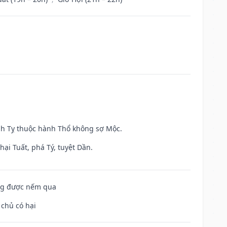
inh Tỵ thuộc hành Thổ không sợ Mộc.
ại Tuất, phá Tý, tuyệt Dần.
ông được nếm qua
 chủ có hại