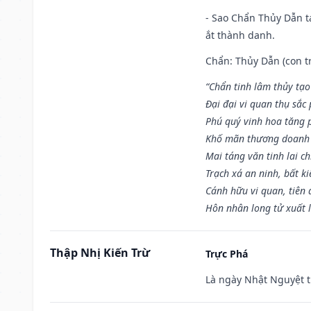
- Sao Chẩn Thủy Dẫn tạ
ắt thành danh.
Chẩn: Thủy Dẫn (con tr
“Chẩn tinh lâm thủy tạo
Đại đại vi quan thụ sắc
Phú quý vinh hoa tăng 
Khố mãn thương doanh 
Mai táng văn tinh lai ch
Trạch xá an ninh, bất k
Cánh hữu vi quan, tiên 
Hôn nhân long tử xuất 
Thập Nhị Kiến Trừ
Trực Phá
Là ngày Nhật Nguyệt t