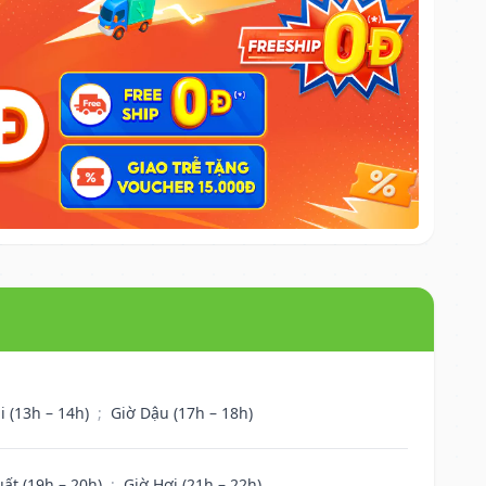
i (13h – 14h)
;
Giờ Dậu (17h – 18h)
uất (19h – 20h)
;
Giờ Hợi (21h – 22h)