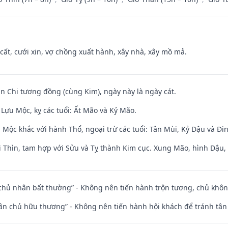
 cất, cưới xin, vợ chồng xuất hành, xây nhà, xây mồ mả.
an Chi tương đồng (cùng Kim), ngày này là ngày cát.
Lựu Mộc, kỵ các tuổi: Ất Mão và Kỷ Mão.
 Mộc khắc với hành Thổ, ngoại trừ các tuổi: Tân Mùi, Kỷ Dậu và Đ
 Thìn, tam hợp với Sửu và Tỵ thành Kim cục. Xung Mão, hình Dậu, h
 chủ nhân bất thường” - Không nên tiến hành trộn tương, chủ kh
 tân chủ hữu thương” - Không nên tiến hành hội khách để tránh tân