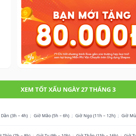
XEM TỐT XẤU NGÀY 27 THÁNG 3
 Dần (3h – 4h)
;
Giờ Mão (5h – 6h)
;
Giờ Ngọ (11h – 12h)
;
Giờ Mù
ờ Thìn (7h – 8h)
;
Giờ Tỵ (9h – 10h)
;
Giờ Thân (15h – 16h)
;
Giờ T