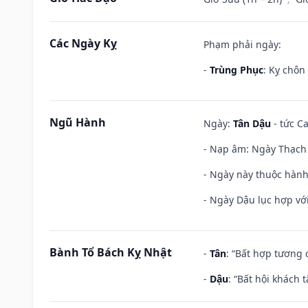
Các Ngày Kỵ
Phạm phải ngày:
-
Trùng Phục
: Kỵ chôn
Ngũ Hành
Ngày:
Tân Dậu
- tức C
- Nạp âm: Ngày Thạch 
- Ngày này thuộc hành
- Ngày Dậu lục hợp với
Bành Tổ Bách Kỵ Nhật
-
Tân
: “Bất hợp tương
-
Dậu
: “Bất hội khách