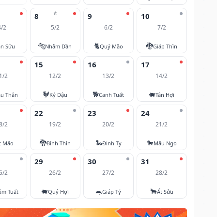
⭐
8
9
10
4/2
5/2
6/2
7/2
🐅
🐈
🐉
ân Sửu
Nhâm Dần
Quý Mão
Giáp Thìn
15
16
17
1/2
12/2
13/2
14/2
🐓
🐕
🐖
u Thân
Kỷ Dậu
Canh Tuất
Tân Hợi
22
23
24
8/2
19/2
20/2
21/2
🐉
🐍
🐎
t Mão
Bính Thìn
Đinh Tỵ
Mậu Ngọ
29
30
31
5/2
26/2
27/2
28/2
🐖
🐀
🐂
âm Tuất
Quý Hợi
Giáp Tý
Ất Sửu