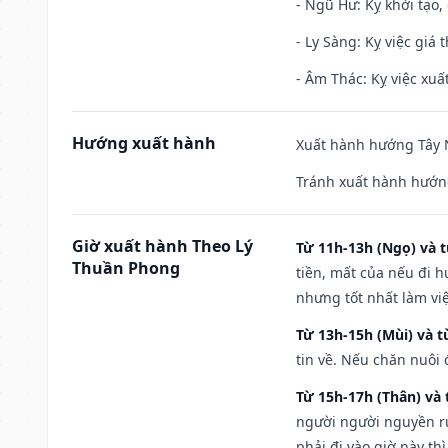
- Ngũ Hư: Kỵ khởi tạo, 
- Ly Sàng: Kỵ việc giá t
- Âm Thác: Kỵ việc xuất
Hướng xuất hành
Xuất hành hướng Tây N
Tránh xuất hành hướn
Giờ xuất hành Theo Lý
Từ 11h-13h (Ngọ) và t
Thuần Phong
tiền, mất của nếu đi 
nhưng tốt nhất làm vi
Từ 13h-15h (Mùi) và t
tin về. Nếu chăn nuôi 
Từ 15h-17h (Thân) và 
người người nguyền rủ
phải đi vào giờ này th