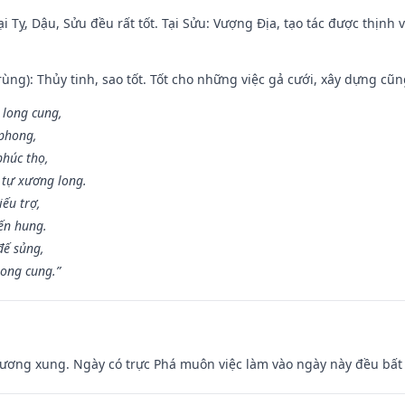
i Tỵ, Dậu, Sửu đều rất tốt. Tại Sửu: Vượng Địa, tạo tác được thịnh
ùng): Thủy tinh, sao tốt. Tốt cho những việc gả cưới, xây dựng cũ
 long cung,
 phong,
phúc thọ,
tự xương long.
iếu trợ,
iến hung.
đế sủng,
long cung.”
ương xung. Ngày có trực Phá muôn việc làm vào ngày này đều bất l