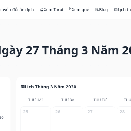
🃏
huyển đổi âm lịch
🔮
Xem Tarot
Xem quẻ
📝
Blog
📅
Lịch t
gày 27 Tháng 3 Năm 2
Lịch Tháng 3 Năm 2030
THỨ HAI
THỨ BA
THỨ TƯ
THỨ
25
26
27
28
30