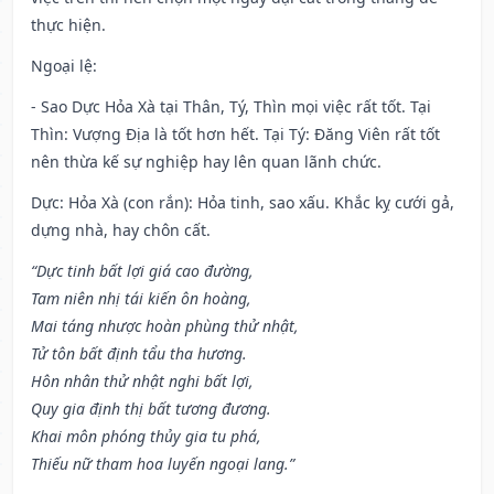
thực hiện.
Ngoại lệ
:
- Sao Dực Hỏa Xà tại Thân, Tý, Thìn mọi việc rất tốt. Tại
Thìn: Vượng Địa là tốt hơn hết. Tại Tý: Đăng Viên rất tốt
nên thừa kế sự nghiệp hay lên quan lãnh chức.
Dực: Hỏa Xà (con rắn): Hỏa tinh, sao xấu. Khắc kỵ cưới gả,
dựng nhà, hay chôn cất.
“Dực tinh bất lợi giá cao đường,
Tam niên nhị tái kiến ôn hoàng,
Mai táng nhược hoàn phùng thử nhật,
Tử tôn bất định tẩu tha hương.
Hôn nhân thử nhật nghi bất lợi,
Quy gia định thị bất tương đương.
Khai môn phóng thủy gia tu phá,
Thiếu nữ tham hoa luyến ngoại lang.”