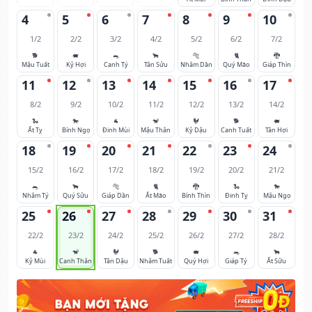
4
5
6
7
8
9
10
1/2
2/2
3/2
4/2
5/2
6/2
7/2
🐕
🐖
🐀
🐂
🐅
🐈
🐉
Mậu Tuất
Kỷ Hợi
Canh Tý
Tân Sửu
Nhâm Dần
Quý Mão
Giáp Thìn
11
12
13
14
15
16
17
8/2
9/2
10/2
11/2
12/2
13/2
14/2
🐍
🐎
🐐
🐒
🐓
🐕
🐖
Ất Tỵ
Bính Ngọ
Đinh Mùi
Mậu Thân
Kỷ Dậu
Canh Tuất
Tân Hợi
18
19
20
21
22
23
24
15/2
16/2
17/2
18/2
19/2
20/2
21/2
🐀
🐂
🐅
🐈
🐉
🐍
🐎
Nhâm Tý
Quý Sửu
Giáp Dần
Ất Mão
Bính Thìn
Đinh Tỵ
Mậu Ngọ
25
26
27
28
29
30
31
22/2
23/2
24/2
25/2
26/2
27/2
28/2
🐐
🐒
🐓
🐕
🐖
🐀
🐂
Kỷ Mùi
Canh Thân
Tân Dậu
Nhâm Tuất
Quý Hợi
Giáp Tý
Ất Sửu