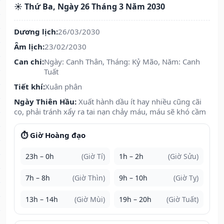
☀️ Thứ Ba, Ngày 26 Tháng 3 Năm 2030
Dương lịch:
26/03/2030
Âm lịch:
23/02/2030
Can chi:
Ngày: Canh Thân, Tháng: Kỷ Mão, Năm: Canh
Tuất
Tiết khí:
Xuân phân
Ngày Thiên Hầu:
Xuất hành dầu ít hay nhiều cũng cãi
cọ, phải tránh xẩy ra tai nạn chảy máu, máu sẽ khó cầm
⏱️ Giờ Hoàng đạo
23h – 0h
(Giờ Tí)
1h – 2h
(Giờ Sửu)
7h – 8h
(Giờ Thìn)
9h – 10h
(Giờ Tỵ)
13h – 14h
(Giờ Mùi)
19h – 20h
(Giờ Tuất)