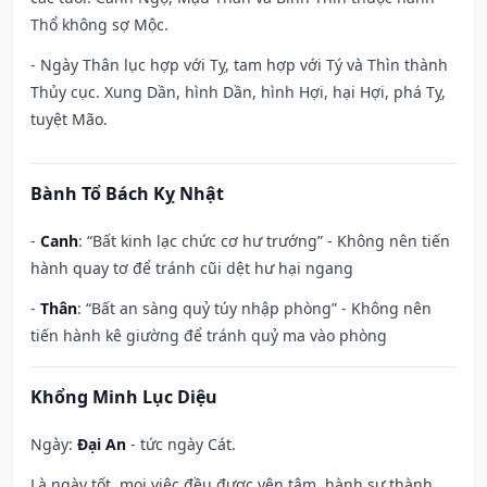
Thổ không sợ Mộc.
- Ngày Thân lục hợp với Tỵ, tam hợp với Tý và Thìn thành
Thủy cục. Xung Dần, hình Dần, hình Hợi, hại Hợi, phá Tỵ,
tuyệt Mão.
Bành Tổ Bách Kỵ Nhật
-
Canh
: “Bất kinh lạc chức cơ hư trướng” - Không nên tiến
hành quay tơ để tránh cũi dệt hư hại ngang
-
Thân
: “Bất an sàng quỷ túy nhập phòng” - Không nên
tiến hành kê giường để tránh quỷ ma vào phòng
Khổng Minh Lục Diệu
Ngày:
Đại An
- tức ngày Cát.
Là ngày tốt, mọi việc đều được yên tâm, hành sự thành