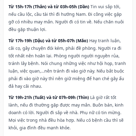
Từ 15h-17h (Thân) và từ 03h-05h (Dần)
Tin vui sắp tới,
nếu cầu lộc, cầu tài thì đi hướng Nam. Đi công việc gặp
gỡ có nhiều may mắn. Người đi có tin về. Nếu chăn nuôi
đều gặp thuận lợi.
Từ 17h-19h (Dậu) và từ 05h-07h (Mão)
Hay tranh luận,
cãi cọ, gây chuyện đói kém, phải đề phòng. Người ra đi
tốt nhất nên hoãn lại. Phòng người người nguyền rủa,
tránh lây bệnh. Nói chung những việc như hội họp, tranh
luận, việc quan,…nên tránh đi vào giờ này. Nếu bắt buộc
phải đi vào giờ này thì nên giữ miệng để hạn ché gây ẩu
đả hay cãi nhau.
Từ 19h-21h (Tuất) và từ 07h-09h (Thìn)
Là giờ rất tốt
lành, nếu đi thường gặp được may mắn. Buôn bán, kinh
doanh có lời. Người đi sắp về nhà. Phụ nữ có tin mừng.
Mọi việc trong nhà đều hòa hợp. Nếu có bệnh cầu thì sẽ
khỏi, gia đình đều mạnh khỏe.