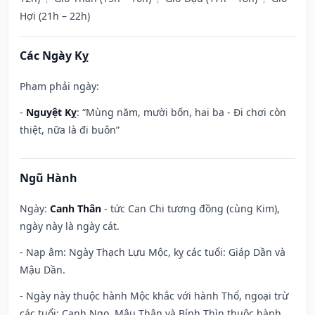
Hợi (21h – 22h)
Các Ngày Kỵ
Phạm phải ngày:
-
Nguyệt Kỵ
: “Mùng năm, mười bốn, hai ba - Đi chơi còn
thiệt, nữa là đi buôn”
Ngũ Hành
Ngày:
Canh Thân
- tức Can Chi tương đồng (cùng Kim),
ngày này là ngày cát.
- Nạp âm: Ngày Thạch Lựu Mộc, kỵ các tuổi: Giáp Dần và
Mậu Dần.
- Ngày này thuộc hành Mộc khắc với hành Thổ, ngoại trừ
các tuổi: Canh Ngọ, Mậu Thân và Bính Thìn thuộc hành