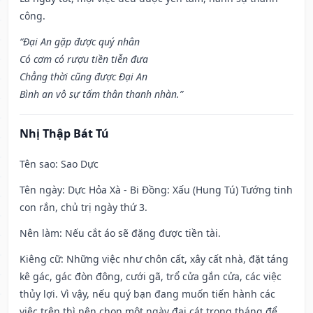
công.
“Đại An gặp được quý nhân
Có cơm có rượu tiền tiễn đưa
Chẳng thời cũng được Đại An
Bình an vô sự tấm thân thanh nhàn.”
Nhị Thập Bát Tú
Tên sao
: Sao Dực
Tên ngày
: Dực Hỏa Xà - Bi Đồng: Xấu (Hung Tú) Tướng tinh
con rắn, chủ trị ngày thứ 3.
Nên làm
: Nếu cắt áo sẽ đặng được tiền tài.
Kiêng cữ
: Những việc như chôn cất, xây cất nhà, đặt táng
kê gác, gác đòn đông, cưới gã, trổ cửa gắn cửa, các việc
thủy lợi. Vì vậy, nếu quý bạn đang muốn tiến hành các
việc trên thì nên chọn một ngày đại cát trong tháng để