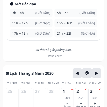
🌑 Giờ Hắc đạo
3h – 4h
(Giờ Dần)
5h – 6h
(Giờ Mão)
11h – 12h
(Giờ Ngọ)
15h – 16h
(Giờ Thân)
17h – 18h
(Giờ Dậu)
21h – 22h
(Giờ Hợi)
Sự thật sẽ giải phóng bạn.
— Jesus Christ
Lịch Tháng 3 Năm 2030
THỨ HAI
THỨ BA
THỨ TƯ
THỨ NĂM
THỨ SÁU
THỨ BẢY
CHỦ NHẬT
25
26
27
28
1
2
3
28/1
29/1
30/1
🐐
🐒
🐓
Ất Mùi
Bính Thân
Đinh Dậu