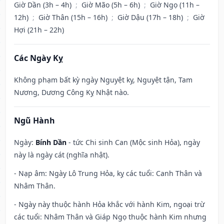
Giờ Dần (3h – 4h)
;
Giờ Mão (5h – 6h)
;
Giờ Ngọ (11h –
12h)
;
Giờ Thân (15h – 16h)
;
Giờ Dậu (17h – 18h)
;
Giờ
Hợi (21h – 22h)
Các Ngày Kỵ
Không phạm bất kỳ ngày Nguyệt kỵ, Nguyệt tận, Tam
Nương, Dương Công Kỵ Nhật nào.
Ngũ Hành
Ngày:
Bính Dần
- tức Chi sinh Can (Mộc sinh Hỏa), ngày
này là ngày cát (nghĩa nhật).
- Nạp âm: Ngày Lô Trung Hỏa, kỵ các tuổi: Canh Thân và
Nhâm Thân.
- Ngày này thuộc hành Hỏa khắc với hành Kim, ngoại trừ
các tuổi: Nhâm Thân và Giáp Ngọ thuộc hành Kim nhưng