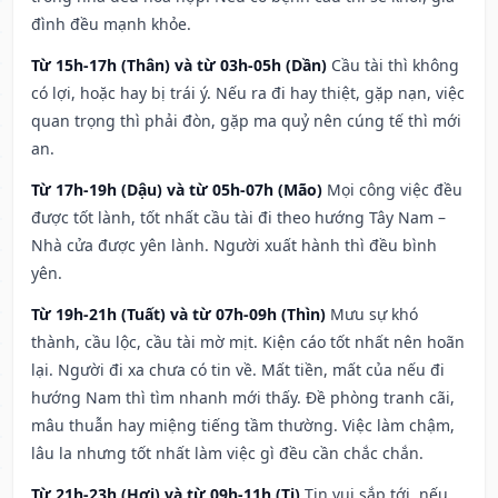
đình đều mạnh khỏe.
Từ 15h-17h (Thân) và từ 03h-05h (Dần)
Cầu tài thì không
có lợi, hoặc hay bị trái ý. Nếu ra đi hay thiệt, gặp nạn, việc
quan trọng thì phải đòn, gặp ma quỷ nên cúng tế thì mới
an.
Từ 17h-19h (Dậu) và từ 05h-07h (Mão)
Mọi công việc đều
được tốt lành, tốt nhất cầu tài đi theo hướng Tây Nam –
Nhà cửa được yên lành. Người xuất hành thì đều bình
yên.
Từ 19h-21h (Tuất) và từ 07h-09h (Thìn)
Mưu sự khó
thành, cầu lộc, cầu tài mờ mịt. Kiện cáo tốt nhất nên hoãn
lại. Người đi xa chưa có tin về. Mất tiền, mất của nếu đi
hướng Nam thì tìm nhanh mới thấy. Đề phòng tranh cãi,
mâu thuẫn hay miệng tiếng tầm thường. Việc làm chậm,
lâu la nhưng tốt nhất làm việc gì đều cần chắc chắn.
Từ 21h-23h (Hợi) và từ 09h-11h (Tị)
Tin vui sắp tới, nếu