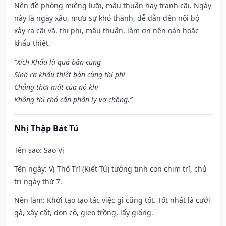
Nên đề phòng miệng lưỡi, mâu thuẫn hay tranh cãi. Ngày
này là ngày xấu, mưu sự khó thành, dễ dẫn đến nội bộ
xảy ra cãi vã, thị phi, mâu thuẫn, làm ơn nên oán hoặc
khẩu thiệt.
“Xích Khẩu là quả bần cùng
Sinh ra khẩu thiệt bàn cùng thị phi
Chẳng thời mất của nó khi
Không thì chó cắn phân ly vợ chồng.”
Nhị Thập Bát Tú
Tên sao
: Sao Vị
Tên ngày
: Vị Thổ Trĩ (Kiết Tú) tướng tinh con chim trĩ, chủ
trị ngày thứ 7.
Nên làm
: Khởi tạo tạo tác việc gì cũng tốt. Tốt nhất là cưới
gả, xây cất, dọn cỏ, gieo trồng, lấy giống.