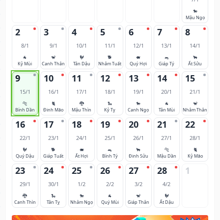
🐎
Mậu Ngọ
2
3
4
5
6
7
8
8/1
9/1
10/1
11/1
12/1
13/1
14/1
🐐
🐒
🐓
🐕
🐖
🐀
🐂
Kỷ Mùi
Canh Thân
Tân Dậu
Nhâm Tuất
Quý Hợi
Giáp Tý
Ất Sửu
9
10
11
12
13
14
15
15/1
16/1
17/1
18/1
19/1
20/1
21/1
🐅
🐈
🐉
🐍
🐎
🐐
🐒
Bính Dần
Đinh Mão
Mậu Thìn
Kỷ Tỵ
Canh Ngọ
Tân Mùi
Nhâm Thân
16
17
18
19
20
21
22
22/1
23/1
24/1
25/1
26/1
27/1
28/1
🐓
🐕
🐖
🐀
🐂
🐅
🐈
Quý Dậu
Giáp Tuất
Ất Hợi
Bính Tý
Đinh Sửu
Mậu Dần
Kỷ Mão
23
24
25
26
27
28
1
29/1
30/1
1/2
2/2
3/2
4/2
🐉
🐍
🐎
🐐
🐒
🐓
Canh Thìn
Tân Tỵ
Nhâm Ngọ
Quý Mùi
Giáp Thân
Ất Dậu