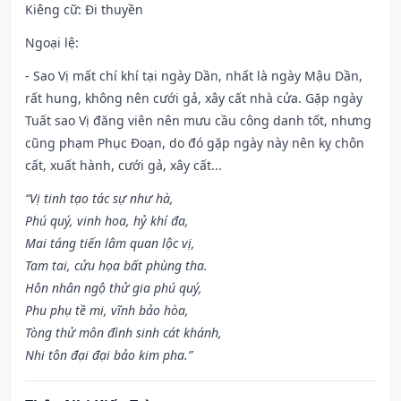
Kiêng cữ
: Đi thuyền
Ngoại lệ
:
- Sao Vị mất chí khí tại ngày Dần, nhất là ngày Mậu Dần,
rất hung, không nên cưới gả, xây cất nhà cửa. Gặp ngày
Tuất sao Vị đăng viên nên mưu cầu công danh tốt, nhưng
cũng phạm Phục Đoạn, do đó gặp ngày này nên kỵ chôn
cất, xuất hành, cưới gả, xây cất...
“Vị tinh tạo tác sự như hà,
Phú quý, vinh hoa, hỷ khí đa,
Mai táng tiến lâm quan lộc vị,
Tam tai, cửu họa bất phùng tha.
Hôn nhân ngộ thử gia phú quý,
Phu phụ tề mi, vĩnh bảo hòa,
Tòng thử môn đình sinh cát khánh,
Nhi tôn đại đại bảo kim pha.”