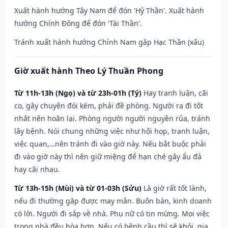
Xuất hành hướng Tây Nam để đón 'Hỷ Thần'. Xuất hành
hướng Chính Đông để đón 'Tài Thần'.
Tránh xuất hành hướng Chính Nam gặp Hạc Thần (xấu)
Giờ xuất hành Theo Lý Thuần Phong
Từ 11h-13h (Ngọ) và từ 23h-01h (Tý)
Hay tranh luận, cãi
cọ, gây chuyện đói kém, phải đề phòng. Người ra đi tốt
nhất nên hoãn lại. Phòng người người nguyền rủa, tránh
lây bệnh. Nói chung những việc như hội họp, tranh luận,
việc quan,…nên tránh đi vào giờ này. Nếu bắt buộc phải
đi vào giờ này thì nên giữ miệng để hạn ché gây ẩu đả
hay cãi nhau.
Từ 13h-15h (Mùi) và từ 01-03h (Sửu)
Là giờ rất tốt lành,
nếu đi thường gặp được may mắn. Buôn bán, kinh doanh
có lời. Người đi sắp về nhà. Phụ nữ có tin mừng. Mọi việc
trong nhà đều hòa hợp. Nếu có bệnh cầu thì sẽ khỏi, gia