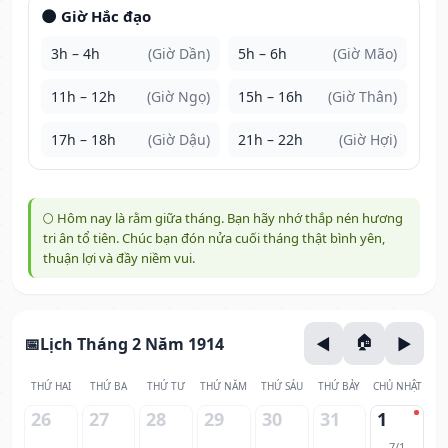
🌑 Giờ Hắc đạo
3h – 4h
(Giờ Dần)
5h – 6h
(Giờ Mão)
11h – 12h
(Giờ Ngọ)
15h – 16h
(Giờ Thân)
17h – 18h
(Giờ Dậu)
21h – 22h
(Giờ Hợi)
🌕 Hôm nay là rằm giữa tháng. Bạn hãy nhớ thắp nén hương
tri ân tổ tiên. Chúc bạn đón nửa cuối tháng thật bình yên,
thuận lợi và đầy niềm vui.
Lịch Tháng 2 Năm 1914
THỨ HAI
THỨ BA
THỨ TƯ
THỨ NĂM
THỨ SÁU
THỨ BẢY
CHỦ NHẬT
26
27
28
29
30
31
1
7/1