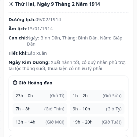
☀️ Thứ Hai, Ngày 9 Tháng 2 Năm 1914
Dương lịch:
09/02/1914
Âm lịch:
15/01/1914
Can chi:
Ngày: Bính Dần, Tháng: Bính Dần, Năm: Giáp
Dần
Tiết khí:
Lập xuân
Ngày Kim Dương:
Xuất hành tốt, có quý nhân phù trợ,
tài lộc thông suốt, thưa kiện có nhiều lý phải
⏱️ Giờ Hoàng đạo
23h – 0h
(Giờ Tí)
1h – 2h
(Giờ Sửu)
7h – 8h
(Giờ Thìn)
9h – 10h
(Giờ Tỵ)
13h – 14h
(Giờ Mùi)
19h – 20h
(Giờ Tuất)