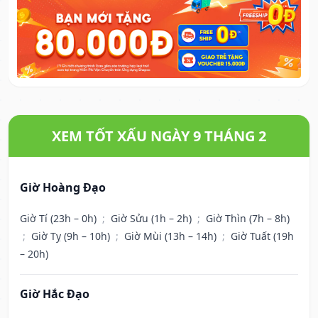
XEM TỐT XẤU NGÀY 9 THÁNG 2
Giờ Hoàng Đạo
Giờ Tí (23h – 0h)
;
Giờ Sửu (1h – 2h)
;
Giờ Thìn (7h – 8h)
;
Giờ Tỵ (9h – 10h)
;
Giờ Mùi (13h – 14h)
;
Giờ Tuất (19h
– 20h)
Giờ Hắc Đạo