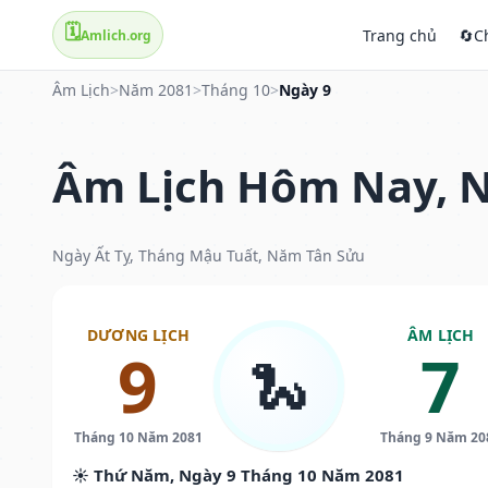
🗓️
Trang chủ
🔄
C
Amlich.org
Âm Lịch
>
Năm 2081
>
Tháng 10
>
Ngày 9
Âm Lịch Hôm Nay, N
Ngày Ất Tỵ, Tháng Mậu Tuất, Năm Tân Sửu
DƯƠNG LỊCH
ÂM LỊCH
9
7
🐍
Tháng 10 Năm 2081
Tháng 9 Năm 20
☀️ Thứ Năm, Ngày 9 Tháng 10 Năm 2081