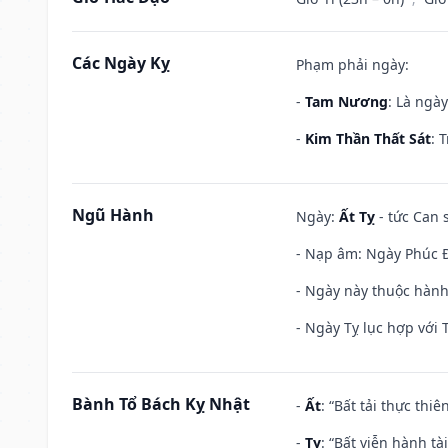
Các Ngày Kỵ
Phạm phải ngày:
-
Tam Nương
: Là ngà
-
Kim Thần Thất Sát
: 
Ngũ Hành
Ngày:
Ất Tỵ
- tức Can 
- Nạp âm: Ngày Phúc Đă
- Ngày này thuộc hành
- Ngày Tỵ lục hợp với 
Bành Tổ Bách Kỵ Nhật
-
Ất
: “Bất tải thực th
-
Tỵ
: “Bất viễn hành t