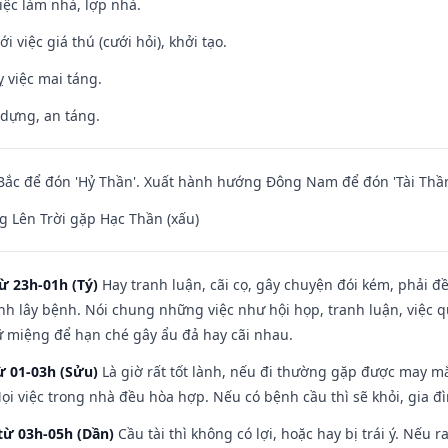
việc làm nhà, lợp nhà.
i việc giá thú (cưới hỏi), khởi tạo.
 việc mai táng.
 dựng, an táng.
ắc để đón 'Hỷ Thần'. Xuất hành hướng Đông Nam để đón 'Tài Thần
 Lên Trời gặp Hạc Thần (xấu)
ừ 23h-01h (Tý)
Hay tranh luận, cãi cọ, gây chuyện đói kém, phải đ
nh lây bệnh. Nói chung những việc như hội họp, tranh luận, việc q
iữ miệng để hạn ché gây ẩu đả hay cãi nhau.
ừ 01-03h (Sửu)
Là giờ rất tốt lành, nếu đi thường gặp được may mắ
ọi việc trong nhà đều hòa hợp. Nếu có bệnh cầu thì sẽ khỏi, gia 
từ 03h-05h (Dần)
Cầu tài thì không có lợi, hoặc hay bị trái ý. Nếu r