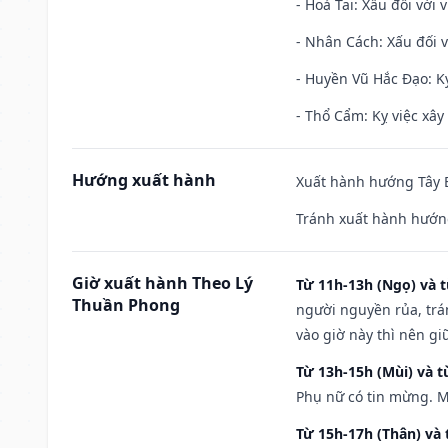
- Hoả Tai: Xấu đối với 
- Nhân Cách: Xấu đối vớ
- Huyền Vũ Hắc Đạo: Kỵ
- Thổ Cẩm: Kỵ việc xây
Hướng xuất hành
Xuất hành hướng Tây B
Tránh xuất hành hướng
Giờ xuất hành Theo Lý
Từ 11h-13h (Ngọ) và t
Thuần Phong
người nguyền rủa, trá
vào giờ này thì nên g
Từ 13h-15h (Mùi) và t
Phụ nữ có tin mừng. M
Từ 15h-17h (Thân) và 