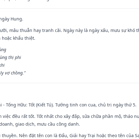
 ngày Hung.
ỡi, mâu thuẫn hay tranh cãi. Ngày này là ngày xấu, mưu sự khó thà
 hoặc khẩu thiệt.
cùng
ùng thị phi
khi
ly vợ chồng.”
i - Tống Hữu: Tốt (Kiết Tú). Tướng tinh con cua, chủ trị ngày thứ 5.
m việc đều rất tốt. Tốt nhất cho xây đắp, sửa chữa phần mộ, tháo nư
 doanh, giao dịch, mưu cầu công danh.
 đi thuyền. Nên đặt tên con là Đẩu, Giải hay Trại hoặc theo tên của