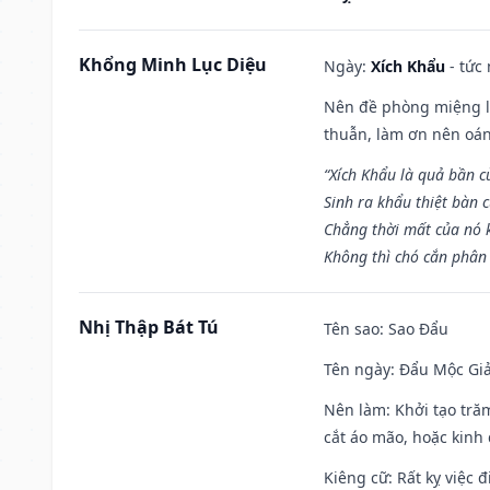
Khổng Minh Lục Diệu
Ngày:
Xích Khẩu
- tức
Nên đề phòng miệng lư
thuẫn, làm ơn nên oán
“Xích Khẩu là quả bần 
Sinh ra khẩu thiệt bàn c
Chẳng thời mất của nó 
Không thì chó cắn phân 
Nhị Thập Bát Tú
Tên sao
: Sao Đẩu
Tên ngày
: Đẩu Mộc Giả
Nên làm
: Khởi tạo tră
cắt áo mão, hoặc kinh
Kiêng cữ
: Rất kỵ việc