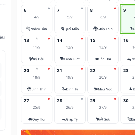
6
7
8
9
4/9
5/9
6/9
🐅
🐈
🐉
🐍
Nhâm Dần
Quý Mão
Giáp Thìn
đều
⭐
13
14
15
16
11/9
12/9
13/9
1
🐓
🐕
🐖
🐀
Kỷ Dậu
Canh Tuất
Tân Hợi
N
⭐
20
21
22
23
18/9
19/9
20/9
2
🐉
🐍
🐎
🐐
Bính Thìn
Đinh Tỵ
Mậu Ngọ
K
27
28
29
30
25/9
26/9
27/9
2
🐖
🐀
🐂
🐅
Quý Hợi
Giáp Tý
Ất Sửu
Bí