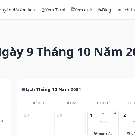
🃏
huyển đổi âm lịch
🔮
Xem Tarot
Xem quẻ
📝
Blog
📅
Lịch t
gày 9 Tháng 10 Năm 2
Lịch Tháng 10 Năm 2081
THỨ HAI
THỨ BA
THỨ TƯ
THỨ
⭐
29
30
1
2
81
29/8
3
🐓
🐕
Đinh Dậu
Mậ