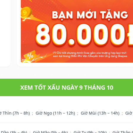
XEM TỐT XẤU NGÀY 9 THÁNG 10
ờ Thìn (7h – 8h)
;
Giờ Ngọ (11h – 12h)
;
Giờ Mùi (13h – 14h)
;
Giờ
 Dần (3h – 4h)
;
Giờ Mão (5h – 6h)
;
Giờ Tỵ (9h – 10h)
;
Giờ Thân 