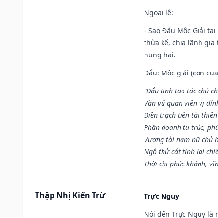
Ngoại lệ
:
- Sao Đẩu Mộc Giải tại
thừa kế, chia lãnh gia
hung hại.
Đẩu: Mộc giải (con cua)
“Đẩu tinh tạo tác chủ ch
Văn vũ quan viên vị đỉnh
Điền trạch tiền tài thiên
Phần doanh tu trúc, ph
Vượng tài nam nữ chủ h
Ngộ thử cát tinh lai chi
Thời chi phúc khánh, vĩn
Thập Nhị Kiến Trừ
Trực Nguy
Nói đến Trực Nguy là 