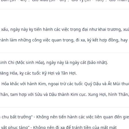
y xấu, ngày này kỵ tiến hành các việc trọng đại như khai trương, xuấ
Tránh làm những công việc quan trọng, đi xa, ký kết hợp đồng, hay 
sinh Chi (Mộc sinh Hỏa), ngày này là ngày cát (bảo nhật).
ng Hỏa, kỵ các tuổi: Kỷ Hợi và Tân Hợi.
 Hỏa khắc với hành Kim, ngoại trừ các tuổi: Quý Dậu và Ất Mùi th
Thân, tam hợp với Sửu và Dậu thành Kim cục. Xung Hợi, hình Thân, 
iên chu bất trưởng” - Không nên tiến hành các việc liên quan đến g
ài vật phục tàng” - Không nên đi xa để tránh tiền của mất mát