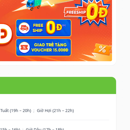
 Tuất (19h – 20h)
;
Giờ Hợi (21h – 22h)
(15h – 16h)
;
Giờ Dậu (17h – 18h)