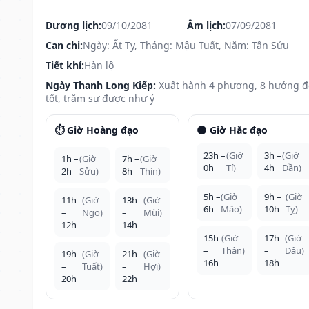
Dương lịch:
09/10/2081
Âm lịch:
07/09/2081
Can chi:
Ngày: Ất Tỵ, Tháng: Mậu Tuất, Năm: Tân Sửu
Tiết khí:
Hàn lộ
Ngày Thanh Long Kiếp:
Xuất hành 4 phương, 8 hướng 
tốt, trăm sự được như ý
⏱️ Giờ Hoàng đạo
🌑 Giờ Hắc đạo
23h –
(Giờ
3h –
(Giờ
1h –
(Giờ
7h –
(Giờ
0h
Tí)
4h
Dần)
2h
Sửu)
8h
Thìn)
5h –
(Giờ
9h –
(Giờ
11h
(Giờ
13h
(Giờ
6h
Mão)
10h
Tỵ)
–
Ngọ)
–
Mùi)
12h
14h
15h
(Giờ
17h
(Giờ
–
Thân)
–
Dậu)
19h
(Giờ
21h
(Giờ
16h
18h
–
Tuất)
–
Hợi)
20h
22h