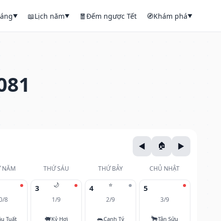
háng
📖
Lịch năm
🧧
Đếm ngược Tết
🧭
Khám phá
▼
▼
▼
081
 NĂM
THỨ SÁU
THỨ BẢY
CHỦ NHẬT
🌙
⭐
3
4
5
0/8
1/9
2/9
3/9
🐖
🐀
🐂
u Tuất
Kỷ Hợi
Canh Tý
Tân Sửu