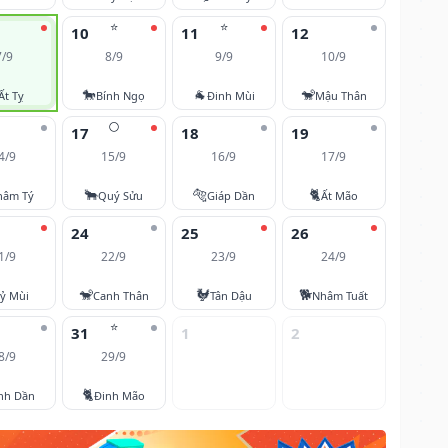
⭐
⭐
10
11
12
7/9
8/9
9/9
10/9
🐎
🐐
🐒
Ất Tỵ
Bính Ngọ
Đinh Mùi
Mậu Thân
🌕
17
18
19
4/9
15/9
16/9
17/9
🐂
🐅
🐈
hâm Tý
Quý Sửu
Giáp Dần
Ất Mão
24
25
26
1/9
22/9
23/9
24/9
🐒
🐓
🐕
ỷ Mùi
Canh Thân
Tân Dậu
Nhâm Tuất
⭐
31
1
2
8/9
29/9
🐈
nh Dần
Đinh Mão