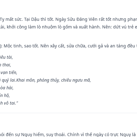
 Tỵ mất sức. Tại Dậu thì tốt. Ngày Sửu Đăng Viên rất tốt nhưng ph
 tài, khởi công làm lò nhuộm lò gốm và xuất hành. Nên: dứt vú trẻ e
: Mộc tinh, sao tốt. Nên xây cất, sửa chữa, cưới gả và an táng đều 
iêu tài,
 thai,
 vạn tiến,
ú quý lai.Khai môn, phóng thủy, chiêu ngưu mã,
òa hài,
ến hộ,
h vô tai.”
nói đến sự Nguy hiểm, suy thoái. Chính vì thế ngày có trực Nguy l