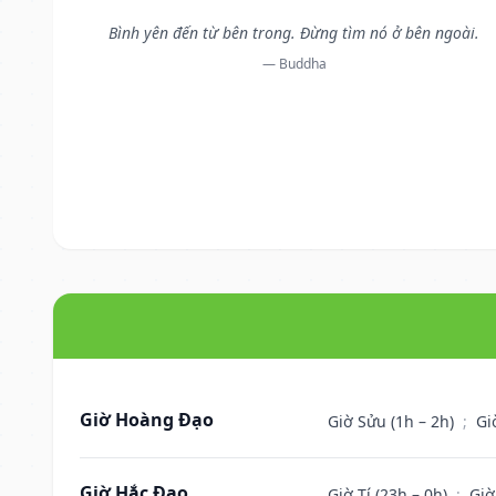
Bình yên đến từ bên trong. Đừng tìm nó ở bên ngoài.
— Buddha
Giờ Hoàng Đạo
Giờ Sửu (1h – 2h)
;
Gi
Giờ Hắc Đạo
Giờ Tí (23h – 0h)
;
Giờ