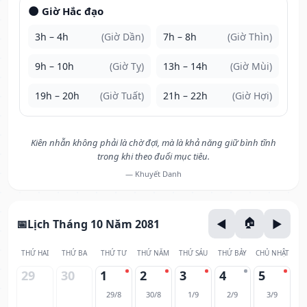
🌑 Giờ Hắc đạo
3h – 4h
(Giờ Dần)
7h – 8h
(Giờ Thìn)
9h – 10h
(Giờ Tỵ)
13h – 14h
(Giờ Mùi)
19h – 20h
(Giờ Tuất)
21h – 22h
(Giờ Hợi)
Kiên nhẫn không phải là chờ đợi, mà là khả năng giữ bình tĩnh
trong khi theo đuổi mục tiêu.
— Khuyết Danh
Lịch Tháng 10 Năm 2081
THỨ HAI
THỨ BA
THỨ TƯ
THỨ NĂM
THỨ SÁU
THỨ BẢY
CHỦ NHẬT
29
30
1
2
3
4
5
29/8
30/8
1/9
2/9
3/9