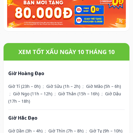
XEM TỐT XẤU NGÀY 10 THÁNG 10
Giờ Hoàng Đạo
Giờ Tí (23h – 0h)
;
Giờ Sửu (1h – 2h)
;
Giờ Mão (5h – 6h)
;
Giờ Ngọ (11h – 12h)
;
Giờ Thân (15h – 16h)
;
Giờ Dậu
(17h – 18h)
Giờ Hắc Đạo
Giờ Dần (3h – 4h)
;
Giờ Thìn (7h – 8h)
;
Giờ Tỵ (9h – 10h)