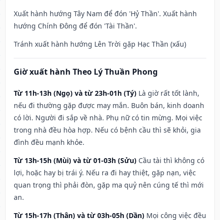
Xuất hành hướng Tây Nam để đón 'Hỷ Thần'. Xuất hành
hướng Chính Đông để đón 'Tài Thần'.
Tránh xuất hành hướng Lên Trời gặp Hạc Thần (xấu)
Giờ xuất hành Theo Lý Thuần Phong
Từ 11h-13h (Ngọ) và từ 23h-01h (Tý)
Là giờ rất tốt lành,
nếu đi thường gặp được may mắn. Buôn bán, kinh doanh
có lời. Người đi sắp về nhà. Phụ nữ có tin mừng. Mọi việc
trong nhà đều hòa hợp. Nếu có bệnh cầu thì sẽ khỏi, gia
đình đều mạnh khỏe.
Từ 13h-15h (Mùi) và từ 01-03h (Sửu)
Cầu tài thì không có
lợi, hoặc hay bị trái ý. Nếu ra đi hay thiệt, gặp nạn, việc
quan trọng thì phải đòn, gặp ma quỷ nên cúng tế thì mới
an.
Từ 15h-17h (Thân) và từ 03h-05h (Dần)
Mọi công việc đều