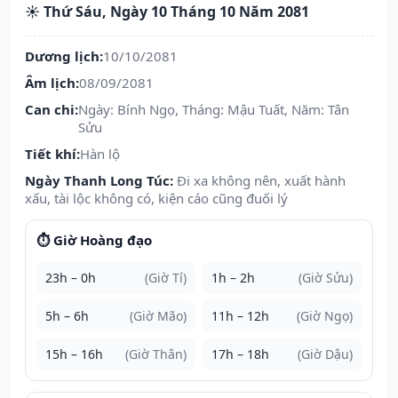
☀️ Thứ Sáu, Ngày 10 Tháng 10 Năm 2081
Dương lịch:
10/10/2081
Âm lịch:
08/09/2081
Can chi:
Ngày: Bính Ngọ, Tháng: Mậu Tuất, Năm: Tân
Sửu
Tiết khí:
Hàn lộ
Ngày Thanh Long Túc:
Đi xa không nên, xuất hành
xấu, tài lộc không có, kiện cáo cũng đuối lý
⏱️ Giờ Hoàng đạo
23h – 0h
(Giờ Tí)
1h – 2h
(Giờ Sửu)
5h – 6h
(Giờ Mão)
11h – 12h
(Giờ Ngọ)
15h – 16h
(Giờ Thân)
17h – 18h
(Giờ Dậu)