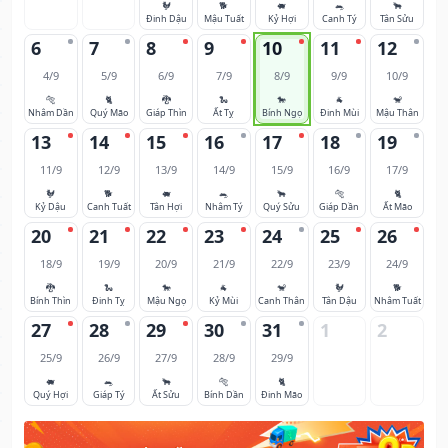
🐓
🐕
🐖
🐀
🐂
Đinh Dậu
Mậu Tuất
Kỷ Hợi
Canh Tý
Tân Sửu
6
7
8
9
10
11
12
4/9
5/9
6/9
7/9
8/9
9/9
10/9
🐅
🐈
🐉
🐍
🐎
🐐
🐒
Nhâm Dần
Quý Mão
Giáp Thìn
Ất Tỵ
Bính Ngọ
Đinh Mùi
Mậu Thân
13
14
15
16
17
18
19
11/9
12/9
13/9
14/9
15/9
16/9
17/9
🐓
🐕
🐖
🐀
🐂
🐅
🐈
Kỷ Dậu
Canh Tuất
Tân Hợi
Nhâm Tý
Quý Sửu
Giáp Dần
Ất Mão
20
21
22
23
24
25
26
18/9
19/9
20/9
21/9
22/9
23/9
24/9
🐉
🐍
🐎
🐐
🐒
🐓
🐕
Bính Thìn
Đinh Tỵ
Mậu Ngọ
Kỷ Mùi
Canh Thân
Tân Dậu
Nhâm Tuất
27
28
29
30
31
1
2
25/9
26/9
27/9
28/9
29/9
🐖
🐀
🐂
🐅
🐈
Quý Hợi
Giáp Tý
Ất Sửu
Bính Dần
Đinh Mão