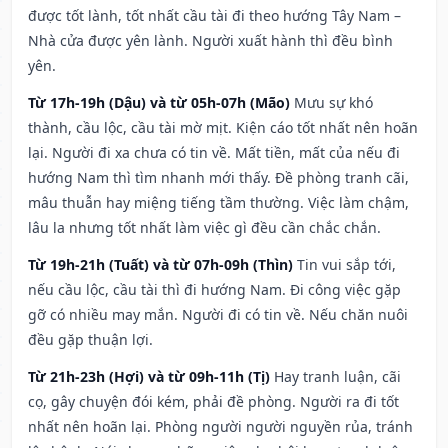
được tốt lành, tốt nhất cầu tài đi theo hướng Tây Nam –
Nhà cửa được yên lành. Người xuất hành thì đều bình
yên.
Từ 17h-19h (Dậu) và từ 05h-07h (Mão)
Mưu sự khó
thành, cầu lộc, cầu tài mờ mịt. Kiện cáo tốt nhất nên hoãn
lại. Người đi xa chưa có tin về. Mất tiền, mất của nếu đi
hướng Nam thì tìm nhanh mới thấy. Đề phòng tranh cãi,
mâu thuẫn hay miệng tiếng tầm thường. Việc làm chậm,
lâu la nhưng tốt nhất làm việc gì đều cần chắc chắn.
Từ 19h-21h (Tuất) và từ 07h-09h (Thìn)
Tin vui sắp tới,
nếu cầu lộc, cầu tài thì đi hướng Nam. Đi công việc gặp
gỡ có nhiều may mắn. Người đi có tin về. Nếu chăn nuôi
đều gặp thuận lợi.
Từ 21h-23h (Hợi) và từ 09h-11h (Tị)
Hay tranh luận, cãi
cọ, gây chuyện đói kém, phải đề phòng. Người ra đi tốt
nhất nên hoãn lại. Phòng người người nguyền rủa, tránh