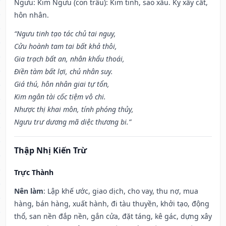
Ngưu: Kim Ngưu (con trâu): Kim tinh, sao xấu. Kỵ xây cất,
hôn nhân.
“Ngưu tinh tạo tác chủ tai nguy,
Cửu hoành tam tai bất khả thôi,
Gia trạch bất an, nhân khẩu thoái,
Điền tàm bất lợi, chủ nhân suy.
Giá thú, hôn nhân giai tự tổn,
Kim ngân tài cốc tiệm vô chi.
Nhược thị khai môn, tính phóng thủy,
Ngưu trư dương mã diệc thương bi.”
Thập Nhị Kiến Trừ
Trực Thành
Nên làm
: Lập khế ước, giao dịch, cho vay, thu nợ, mua
hàng, bán hàng, xuất hành, đi tàu thuyền, khởi tạo, động
thổ, san nền đắp nền, gắn cửa, đặt táng, kê gác, dựng xây