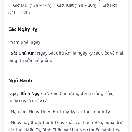
;
Giờ Mùi (13h – 14h)
;
Giờ Tuất (19h – 20h)
;
Giờ Hợi
(21h – 22h)
Các Ngày Kỵ
Phạm phải ngày:
-
Sát Chủ Âm
: Ngày Sát Chủ Âm là ngày kỵ các việc về mai
táng, tu sửa mộ phần.
Ngũ Hành
Ngày:
Bính Ngọ
- tức Can Chi tương đồng (cùng Hỏa),
ngày này là ngày cát.
- Nạp âm: Ngày Thiên Hà Thủy, kỵ các tuổi: Canh Tý.
- Ngày này thuộc hành Thủy khắc với hành Hỏa, ngoại trừ
các tuổi: Mậu Tý, Bính Thân và Mậu Ngọ thuộc hành Hỏa