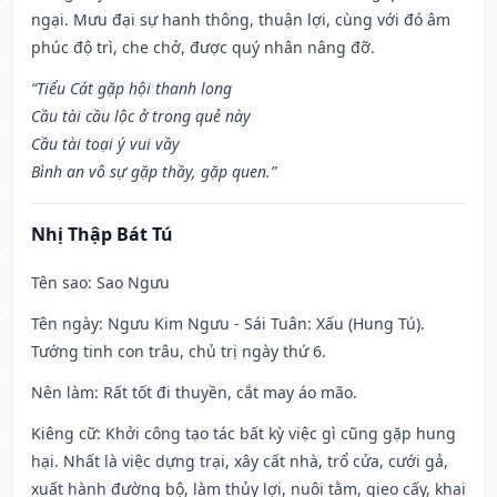
ngại. Mưu đại sự hanh thông, thuận lợi, cùng với đó âm
phúc độ trì, che chở, được quý nhân nâng đỡ.
“Tiểu Cát gặp hội thanh long
Cầu tài cầu lộc ở trong quẻ này
Cầu tài toại ý vui vầy
Bình an vô sự gặp thầy, gặp quen.”
Nhị Thập Bát Tú
Tên sao
: Sao Ngưu
Tên ngày
: Ngưu Kim Ngưu - Sái Tuân: Xấu (Hung Tú).
Tướng tinh con trâu, chủ trị ngày thứ 6.
Nên làm
: Rất tốt đi thuyền, cắt may áo mão.
Kiêng cữ
: Khởi công tạo tác bất kỳ việc gì cũng gặp hung
hại. Nhất là việc dựng trại, xây cất nhà, trổ cửa, cưới gả,
xuất hành đường bộ, làm thủy lợi, nuôi tằm, gieo cấy, khai