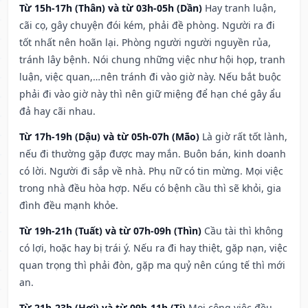
Từ 15h-17h (Thân) và từ 03h-05h (Dần)
Hay tranh luận,
cãi cọ, gây chuyện đói kém, phải đề phòng. Người ra đi
tốt nhất nên hoãn lại. Phòng người người nguyền rủa,
tránh lây bệnh. Nói chung những việc như hội họp, tranh
luận, việc quan,…nên tránh đi vào giờ này. Nếu bắt buộc
phải đi vào giờ này thì nên giữ miệng để hạn ché gây ẩu
đả hay cãi nhau.
Từ 17h-19h (Dậu) và từ 05h-07h (Mão)
Là giờ rất tốt lành,
nếu đi thường gặp được may mắn. Buôn bán, kinh doanh
có lời. Người đi sắp về nhà. Phụ nữ có tin mừng. Mọi việc
trong nhà đều hòa hợp. Nếu có bệnh cầu thì sẽ khỏi, gia
đình đều mạnh khỏe.
Từ 19h-21h (Tuất) và từ 07h-09h (Thìn)
Cầu tài thì không
có lợi, hoặc hay bị trái ý. Nếu ra đi hay thiệt, gặp nạn, việc
quan trọng thì phải đòn, gặp ma quỷ nên cúng tế thì mới
an.
Từ 21h-23h (Hợi) và từ 09h-11h (Tị)
Mọi công việc đều