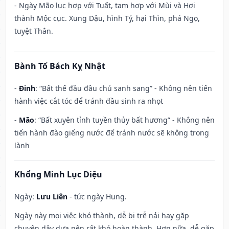
- Ngày Mão lục hợp với Tuất, tam hợp với Mùi và Hợi
thành Mộc cục. Xung Dậu, hình Tý, hại Thìn, phá Ngọ,
tuyệt Thân.
Bành Tổ Bách Kỵ Nhật
-
Đinh
: “Bất thế đầu đầu chủ sanh sang” - Không nên tiến
hành việc cắt tóc để tránh đầu sinh ra nhọt
-
Mão
: “Bất xuyên tỉnh tuyền thủy bất hương” - Không nên
tiến hành đào giếng nước để tránh nước sẽ không trong
lành
Khổng Minh Lục Diệu
Ngày:
Lưu Liên
- tức ngày Hung.
Ngày này mọi việc khó thành, dễ bị trễ nải hay gặp
chuyện dây dưa nên rất khó hoàn thành. Hơn nữa, dễ gặp