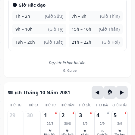
🌑 Giờ Hắc đạo
1h – 2h
(Giờ Sửu)
7h – 8h
(Giờ Thìn)
9h – 10h
(Giờ Tỵ)
15h – 16h
(Giờ Thân)
19h – 20h
(Giờ Tuất)
21h – 22h
(Giờ Hợi)
Dạy tức là học hai lần.
— G. Guibe
Lịch Tháng 10 Năm 2081
THỨ HAI
THỨ BA
THỨ TƯ
THỨ NĂM
THỨ SÁU
THỨ BẢY
CHỦ NHẬT
29
30
1
2
3
4
5
29/8
30/8
1/9
2/9
3/9
🐓
🐕
🐖
🐀
🐂
Đinh Dậu
Mậu Tuất
Kỷ Hợi
Canh Tý
Tân Sửu