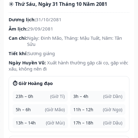
☀️ Thứ Sáu, Ngày 31 Tháng 10 Năm 2081
Dương lịch:
31/10/2081
Âm lịch:
29/09/2081
Can chi:
Ngày: Đinh Mão, Tháng: Mậu Tuất, Năm: Tân
Sửu
Tiết khí:
Sương giáng
Ngày Huyền Vũ:
Xuất hành thường gặp cãi cọ, gặp việc
xấu, không nên đi
⏱️ Giờ Hoàng đạo
23h – 0h
(Giờ Tí)
3h – 4h
(Giờ Dần)
5h – 6h
(Giờ Mão)
11h – 12h
(Giờ Ngọ)
13h – 14h
(Giờ Mùi)
17h – 18h
(Giờ Dậu)