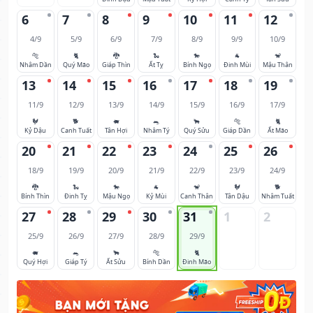
6
7
8
9
10
11
12
4/9
5/9
6/9
7/9
8/9
9/9
10/9
🐅
🐈
🐉
🐍
🐎
🐐
🐒
Nhâm Dần
Quý Mão
Giáp Thìn
Ất Tỵ
Bính Ngọ
Đinh Mùi
Mậu Thân
13
14
15
16
17
18
19
11/9
12/9
13/9
14/9
15/9
16/9
17/9
🐓
🐕
🐖
🐀
🐂
🐅
🐈
Kỷ Dậu
Canh Tuất
Tân Hợi
Nhâm Tý
Quý Sửu
Giáp Dần
Ất Mão
20
21
22
23
24
25
26
18/9
19/9
20/9
21/9
22/9
23/9
24/9
🐉
🐍
🐎
🐐
🐒
🐓
🐕
Bính Thìn
Đinh Tỵ
Mậu Ngọ
Kỷ Mùi
Canh Thân
Tân Dậu
Nhâm Tuất
27
28
29
30
31
1
2
25/9
26/9
27/9
28/9
29/9
🐖
🐀
🐂
🐅
🐈
Quý Hợi
Giáp Tý
Ất Sửu
Bính Dần
Đinh Mão