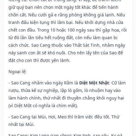
giữ quý bạn nên chọn một ngày tốt khác để tiến hành
chôn cất. Nếu cưới gả e rằng phòng không giá lạnh. Nếu
tranh đấu kiện tụng thì lâm bại. Nếu khởi dựng nhà cửa
chết con đầu. Trong 10 hoặc 100 ngày sau thì gặp họa, rồi
từ đó lần lần tiêu hết ruộng đất, còn nếu làm quan bị
cách chức. Sao Cang thuộc vào Thất Sát Tinh, nhằm ngày
này sanh con ắt sẽ khó nuôi. Cho nên lấy tên của Sao để
đặt cho con thì được yên lành.
Ngoại lệ
:
- Sao Cang nhằm vào ngày Rằm là
Diệt Một Nhật
: Cữ làm
rượu, thừa kế sự nghiệp, lập lò gốm, lò nhuộm hay vào
làm hành chính, thứ nhất đi thuyền chẳng khỏi nguy hại
(vì Diệt Một có nghĩa là chìm mất).
- Sao Cang tại Mùi, Hợi, Mẹo thì trăm việc đều tốt. Thứ
nhất tại Mùi.
Sao Cang: Kim Long (con rồng): Kim tinh, sao xấu. Kỵ gả