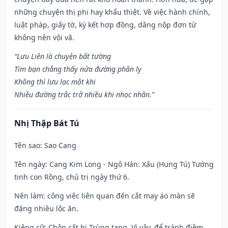
những chuyện thị phi hay khẩu thiệt. Về việc hành chính,
luật pháp, giấy tờ, ký kết hợp đồng, dâng nộp đơn từ
không nên vội vã.
“Lưu Liên là chuyện bất tường
Tìm bạn chẳng thấy nửa đường phân ly
Không thì lưu lạc một khi
Nhiều đường trắc trở nhiều khi nhọc nhằn.”
Nhị Thập Bát Tú
Tên sao
: Sao Cang
Tên ngày
: Cang Kim Long - Ngô Hán: Xấu (Hung Tú) Tướng
tinh con Rồng, chủ trị ngày thứ 6.
Nên làm
: công việc liên quan đến cắt may áo màn sẽ
đặng nhiều lộc ăn.
Kiêng cữ
: Chôn cất bị Trùng tang. Vì vậy, để tránh điềm