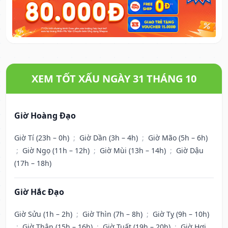
XEM TỐT XẤU NGÀY 31 THÁNG 10
Giờ Hoàng Đạo
Giờ Tí (23h – 0h)
;
Giờ Dần (3h – 4h)
;
Giờ Mão (5h – 6h)
;
Giờ Ngọ (11h – 12h)
;
Giờ Mùi (13h – 14h)
;
Giờ Dậu
(17h – 18h)
Giờ Hắc Đạo
Giờ Sửu (1h – 2h)
;
Giờ Thìn (7h – 8h)
;
Giờ Tỵ (9h – 10h)
;
Giờ Thân (15h – 16h)
;
Giờ Tuất (19h – 20h)
;
Giờ Hợi