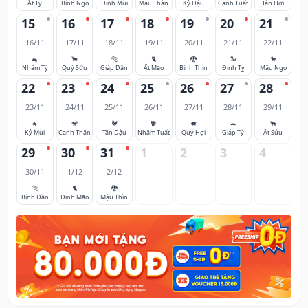
Ất Tỵ
Bính Ngọ
Đinh Mùi
Mậu Thân
Kỷ Dậu
Canh Tuất
Tân Hợi
15
16
17
18
19
20
21
16/11
17/11
18/11
19/11
20/11
21/11
22/11
🐀
🐂
🐅
🐈
🐉
🐍
🐎
Nhâm Tý
Quý Sửu
Giáp Dần
Ất Mão
Bính Thìn
Đinh Tỵ
Mậu Ngọ
22
23
24
25
26
27
28
23/11
24/11
25/11
26/11
27/11
28/11
29/11
🐐
🐒
🐓
🐕
🐖
🐀
🐂
Kỷ Mùi
Canh Thân
Tân Dậu
Nhâm Tuất
Quý Hợi
Giáp Tý
Ất Sửu
29
30
31
1
2
3
4
30/11
1/12
2/12
🐅
🐈
🐉
Bính Dần
Đinh Mão
Mậu Thìn