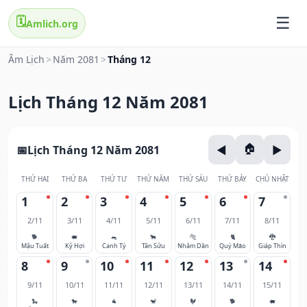
🗓️
Amlich.org
Âm Lịch
>
Năm 2081
>
Tháng 12
Lịch Tháng 12 Năm 2081
Lịch Tháng 12 Năm 2081
THỨ HAI
THỨ BA
THỨ TƯ
THỨ NĂM
THỨ SÁU
THỨ BẢY
CHỦ NHẬT
1
2
3
4
5
6
7
2/11
3/11
4/11
5/11
6/11
7/11
8/11
🐕
🐖
🐀
🐂
🐅
🐈
🐉
Mậu Tuất
Kỷ Hợi
Canh Tý
Tân Sửu
Nhâm Dần
Quý Mão
Giáp Thìn
8
9
10
11
12
13
14
9/11
10/11
11/11
12/11
13/11
14/11
15/11
🐍
🐎
🐐
🐒
🐓
🐕
🐖