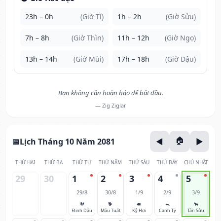
23h – 0h
(Giờ Tí)
1h – 2h
(Giờ Sửu)
7h – 8h
(Giờ Thìn)
11h – 12h
(Giờ Ngọ)
13h – 14h
(Giờ Mùi)
17h – 18h
(Giờ Dậu)
Bạn không cần hoàn hảo để bắt đầu.
— Zig Ziglar
Lịch Tháng 10 Năm 2081
THỨ HAI
THỨ BA
THỨ TƯ
THỨ NĂM
THỨ SÁU
THỨ BẢY
CHỦ NHẬT
29
30
1
2
3
4
5
29/8
30/8
1/9
2/9
3/9
🐓
🐕
🐖
🐀
🐂
Đinh Dậu
Mậu Tuất
Kỷ Hợi
Canh Tý
Tân Sửu