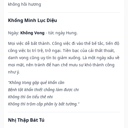
không hồi hương
Khổng Minh Lục Diệu
Ngày:
Không Vong
- tức ngày Hung.
Mọi việc dễ bất thành. Công việc đi vào thế bế tắc, tiến độ
công việc bị trì trệ, trở ngại. Tiền bạc của cải thất thoát,
danh vọng cũng uy tín bị giảm xuống. Là một ngày xấu về
mọi mặt, nên tránh để hạn chế mưu sự khó thành công
như ý.
“Không Vong gặp quẻ khẩn cần
Bệnh tật khẩn thiết chẳng làm được chi
Không thì ôn tiểu thê nhi
Không thì trộm cắp phân ly bất tường.”
Nhị Thập Bát Tú