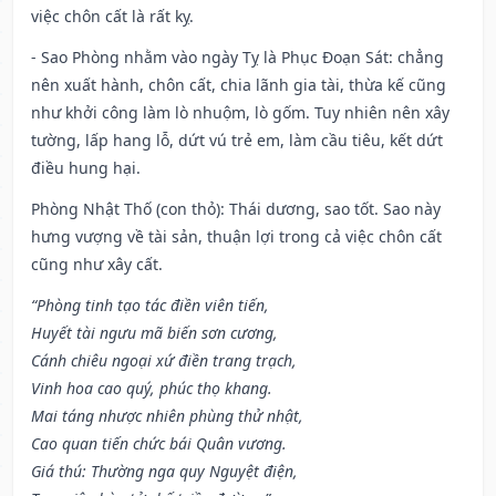
việc chôn cất là rất kỵ.
- Sao Phòng nhằm vào ngày Tỵ là Phục Đoạn Sát: chẳng
nên xuất hành, chôn cất, chia lãnh gia tài, thừa kế cũng
như khởi công làm lò nhuộm, lò gốm. Tuy nhiên nên xây
tường, lấp hang lỗ, dứt vú trẻ em, làm cầu tiêu, kết dứt
điều hung hại.
Phòng Nhật Thố (con thỏ): Thái dương, sao tốt. Sao này
hưng vượng về tài sản, thuận lợi trong cả việc chôn cất
cũng như xây cất.
“Phòng tinh tạo tác điền viên tiến,
Huyết tài ngưu mã biến sơn cương,
Cánh chiêu ngoại xứ điền trang trạch,
Vinh hoa cao quý, phúc thọ khang.
Mai táng nhược nhiên phùng thử nhật,
Cao quan tiến chức bái Quân vương.
Giá thú: Thường nga quy Nguyệt điện,