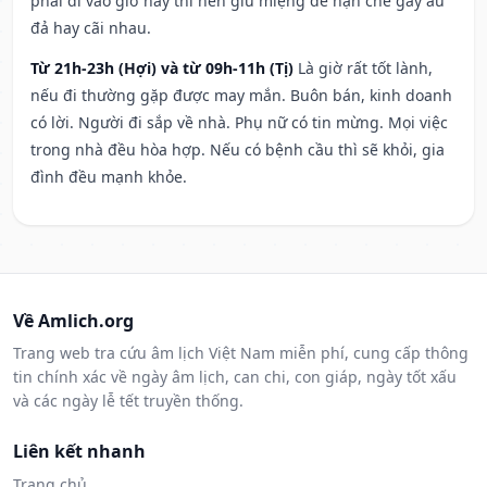
phải đi vào giờ này thì nên giữ miệng để hạn ché gây ẩu
đả hay cãi nhau.
Từ 21h-23h (Hợi) và từ 09h-11h (Tị)
Là giờ rất tốt lành,
nếu đi thường gặp được may mắn. Buôn bán, kinh doanh
có lời. Người đi sắp về nhà. Phụ nữ có tin mừng. Mọi việc
trong nhà đều hòa hợp. Nếu có bệnh cầu thì sẽ khỏi, gia
đình đều mạnh khỏe.
Về Amlich.org
Trang web tra cứu âm lịch Việt Nam miễn phí, cung cấp thông
tin chính xác về ngày âm lịch, can chi, con giáp, ngày tốt xấu
và các ngày lễ tết truyền thống.
Liên kết nhanh
Trang chủ