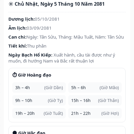
☀️ Chủ Nhật, Ngày 5 Tháng 10 Năm 2081
Dương lịch:
05/10/2081
Âm lịch:
03/09/2081
Can chi:
Ngày: Tân Sửu, Tháng: Mậu Tuất, Năm: Tân Sửu
Tiết khí:
Thu phân
Ngày Bạch Hổ Kiếp:
Xuất hành, cầu tài được như ý
muốn, đi hướng Nam và Bắc rất thuận lợi
⏱️ Giờ Hoàng đạo
3h – 4h
(Giờ Dần)
5h – 6h
(Giờ Mão)
9h – 10h
(Giờ Tỵ)
15h – 16h
(Giờ Thân)
19h – 20h
(Giờ Tuất)
21h – 22h
(Giờ Hợi)
🌑 Giờ Hắc đạo