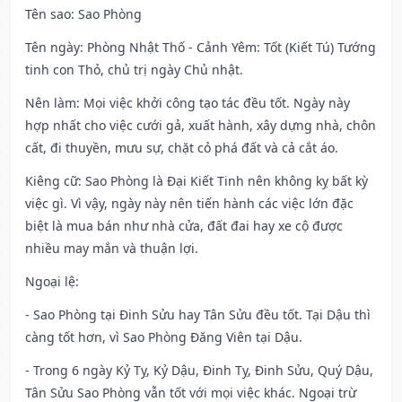
Tên sao
: Sao Phòng
Tên ngày
: Phòng Nhật Thố - Cảnh Yêm: Tốt (Kiết Tú) Tướng
tinh con Thỏ, chủ trị ngày Chủ nhật.
Nên làm
: Mọi việc khởi công tạo tác đều tốt. Ngày này
hợp nhất cho việc cưới gả, xuất hành, xây dựng nhà, chôn
cất, đi thuyền, mưu sự, chặt cỏ phá đất và cả cắt áo.
Kiêng cữ
: Sao Phòng là Đại Kiết Tinh nên không kỵ bất kỳ
việc gì. Vì vậy, ngày này nên tiến hành các việc lớn đặc
biệt là mua bán như nhà cửa, đất đai hay xe cộ được
nhiều may mắn và thuận lợi.
Ngoại lệ
:
- Sao Phòng tại Đinh Sửu hay Tân Sửu đều tốt. Tại Dậu thì
càng tốt hơn, vì Sao Phòng Đăng Viên tại Dậu.
- Trong 6 ngày Kỷ Tỵ, Kỷ Dậu, Đinh Tỵ, Đinh Sửu, Quý Dậu,
Tân Sửu Sao Phòng vẫn tốt với mọi việc khác. Ngoại trừ