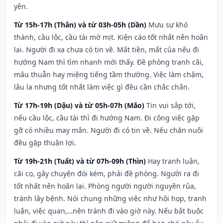
yên.
Từ 15h-17h (Thân) và từ 03h-05h (Dần)
Mưu sự khó
thành, cầu lộc, cầu tài mờ mịt. Kiện cáo tốt nhất nên hoãn
lại. Người đi xa chưa có tin về. Mất tiền, mất của nếu đi
hướng Nam thì tìm nhanh mới thấy. Đề phòng tranh cãi,
mâu thuẫn hay miệng tiếng tầm thường. Việc làm chậm,
lâu la nhưng tốt nhất làm việc gì đều cần chắc chắn.
Từ 17h-19h (Dậu) và từ 05h-07h (Mão)
Tin vui sắp tới,
nếu cầu lộc, cầu tài thì đi hướng Nam. Đi công việc gặp
gỡ có nhiều may mắn. Người đi có tin về. Nếu chăn nuôi
đều gặp thuận lợi.
Từ 19h-21h (Tuất) và từ 07h-09h (Thìn)
Hay tranh luận,
cãi cọ, gây chuyện đói kém, phải đề phòng. Người ra đi
tốt nhất nên hoãn lại. Phòng người người nguyền rủa,
tránh lây bệnh. Nói chung những việc như hội họp, tranh
luận, việc quan,…nên tránh đi vào giờ này. Nếu bắt buộc