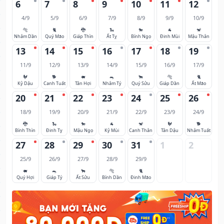
6
7
8
9
10
11
12
4/9
5/9
6/9
7/9
8/9
9/9
10/9
🐅
🐈
🐉
🐍
🐎
🐐
🐒
Nhâm Dần
Quý Mão
Giáp Thìn
Ất Tỵ
Bính Ngọ
Đinh Mùi
Mậu Thân
13
14
15
16
17
18
19
11/9
12/9
13/9
14/9
15/9
16/9
17/9
🐓
🐕
🐖
🐀
🐂
🐅
🐈
Kỷ Dậu
Canh Tuất
Tân Hợi
Nhâm Tý
Quý Sửu
Giáp Dần
Ất Mão
20
21
22
23
24
25
26
18/9
19/9
20/9
21/9
22/9
23/9
24/9
🐉
🐍
🐎
🐐
🐒
🐓
🐕
Bính Thìn
Đinh Tỵ
Mậu Ngọ
Kỷ Mùi
Canh Thân
Tân Dậu
Nhâm Tuất
27
28
29
30
31
1
2
25/9
26/9
27/9
28/9
29/9
🐖
🐀
🐂
🐅
🐈
Quý Hợi
Giáp Tý
Ất Sửu
Bính Dần
Đinh Mão