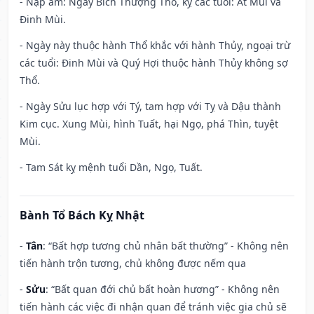
- Nạp âm: Ngày Bích Thượng Thổ, kỵ các tuổi: Ất Mùi và
Đinh Mùi.
- Ngày này thuộc hành Thổ khắc với hành Thủy, ngoại trừ
các tuổi: Đinh Mùi và Quý Hợi thuộc hành Thủy không sợ
Thổ.
- Ngày Sửu lục hợp với Tý, tam hợp với Tỵ và Dậu thành
Kim cục. Xung Mùi, hình Tuất, hại Ngọ, phá Thìn, tuyệt
Mùi.
- Tam Sát kỵ mệnh tuổi Dần, Ngọ, Tuất.
Bành Tổ Bách Kỵ Nhật
-
Tân
: “Bất hợp tương chủ nhân bất thường” - Không nên
tiến hành trộn tương, chủ không được nếm qua
-
Sửu
: “Bất quan đới chủ bất hoàn hương” - Không nên
tiến hành các việc đi nhận quan để tránh việc gia chủ sẽ