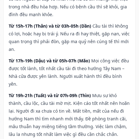
trong nhà đều hòa hợp. Nếu có bệnh cầu thì sẽ khỏi, gia
đình đều mạnh khỏe.
Từ 15h-17h (Thân) và từ 03h-05h (Dần)
Cầu tài thì không
có lợi, hoặc hay bị trái ý. Nếu ra đi hay thiệt, gặp nạn, việc
quan trọng thì phải đòn, gặp ma quỷ nên cúng tế thì mới
an.
Từ 17h-19h (Dậu) và từ 05h-07h (Mão)
Mọi công việc đều
được tốt lành, tốt nhất cầu tài đi theo hướng Tây Nam –
Nhà cửa được yên lành. Người xuất hành thì đều bình
yên.
Từ 19h-21h (Tuất) và từ 07h-09h (Thìn)
Mưu sự khó
thành, cầu lộc, cầu tài mờ mịt. Kiện cáo tốt nhất nên hoãn
lại. Người đi xa chưa có tin về. Mất tiền, mất của nếu đi
hướng Nam thì tìm nhanh mới thấy. Đề phòng tranh cãi,
mâu thuẫn hay miệng tiếng tầm thường. Việc làm chậm,
lâu la nhưng tốt nhất làm việc gì đều cần chắc chắn.