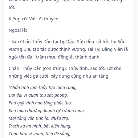
tốt.
Kiêng cữ
: Việc đi thuyền.
Ngoại lệ
:
- Sao Chẩn Thủy Dẫn tại Tỵ, Dậu, Sửu đều rất tốt. Tại Sửu:
Vượng Địa, tạo tác được thịnh vượng. Tại Tỵ: Đăng Viên là
ngôi tôn đại, trăm mưu động ắt thành danh.
Chẩn: Thủy Dẫn (con trùng): Thủy tinh, sao tốt. Tốt cho
những việc gả cưới, xây dựng cũng như an táng.
“Chẩn tinh lâm thủy tạo long cung,
Đại đại vi quan thụ sắc phong,
Phú quý vinh hoa tăng phúc thọ,
Khố mãn thương doanh tự xương long.
Mai táng văn tinh lai chiếu trợ,
Trạch xá an ninh, bất kiến hung.
Cánh hữu vi quan, tiên đế sủng,