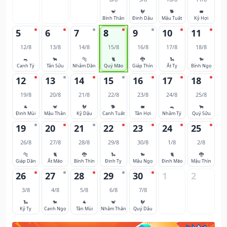
🐒
🐓
🐕
🐖
Bính Thân
Đinh Dậu
Mậu Tuất
Kỷ Hợi
5
6
7
8
9
10
11
12/8
13/8
14/8
15/8
16/8
17/8
18/8
🐀
🐂
🐅
🐈
🐉
🐍
🐎
Canh Tý
Tân Sửu
Nhâm Dần
Quý Mão
Giáp Thìn
Ất Tỵ
Bính Ngọ
12
13
14
15
16
17
18
19/8
20/8
21/8
22/8
23/8
24/8
25/8
🐐
🐒
🐓
🐕
🐖
🐀
🐂
Đinh Mùi
Mậu Thân
Kỷ Dậu
Canh Tuất
Tân Hợi
Nhâm Tý
Quý Sửu
19
20
21
22
23
24
25
26/8
27/8
28/8
29/8
30/8
1/8
2/8
🐅
🐈
🐉
🐍
🐎
🐈
🐉
Giáp Dần
Ất Mão
Bính Thìn
Đinh Tỵ
Mậu Ngọ
Đinh Mão
Mậu Thìn
26
27
28
29
30
1
2
3/8
4/8
5/8
6/8
7/8
🐍
🐎
🐐
🐒
🐓
Kỷ Tỵ
Canh Ngọ
Tân Mùi
Nhâm Thân
Quý Dậu