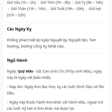
Giờ Sửu (1h – 2h)
;
Giờ Thìn (7h – 8h)
;
Giờ Tỵ (9h – 10h)
;
Giờ Thân (15h – 16h)
;
Giờ Tuất (19h – 20h)
;
Giờ Hợi
(21h – 22h)
Các Ngày Kỵ
Không phạm bất kỳ ngày Nguyệt kỵ, Nguyệt tận, Tam
Nương, Dương Công Kỵ Nhật nào.
Ngũ Hành
Ngày:
Quý Mão
- tức Can sinh Chi (Thủy sinh Mộc), ngày
này là ngày cát (bảo nhật).
- Nạp âm: Ngày Kim Bạc Kim, kỵ các tuổi: Đinh Dậu và Tân
Dậu.
- Ngày này thuộc hành Kim khắc với hành Mộc, ngoại trừ
các tuổi: Kỷ Hợi vì Kim khắc mà được lợi.