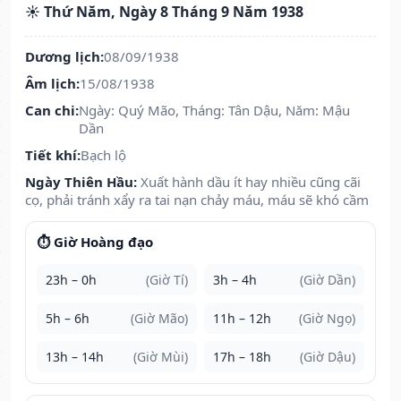
☀️ Thứ Năm, Ngày 8 Tháng 9 Năm 1938
Dương lịch:
08/09/1938
Âm lịch:
15/08/1938
Can chi:
Ngày: Quý Mão, Tháng: Tân Dậu, Năm: Mậu
Dần
Tiết khí:
Bạch lộ
Ngày Thiên Hầu:
Xuất hành dầu ít hay nhiều cũng cãi
cọ, phải tránh xẩy ra tai nạn chảy máu, máu sẽ khó cầm
⏱️ Giờ Hoàng đạo
23h – 0h
(Giờ Tí)
3h – 4h
(Giờ Dần)
5h – 6h
(Giờ Mão)
11h – 12h
(Giờ Ngọ)
13h – 14h
(Giờ Mùi)
17h – 18h
(Giờ Dậu)