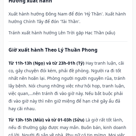
Hướng xuất hành
Xuất hành hướng Đông Nam để đón 'Hỷ Thần'. Xuất hành
hướng Chính Tây để đón 'Tài Thần'.
Tránh xuất hành hướng Lên Trời gặp Hạc Thần (xấu)
Giờ xuất hành Theo Lý Thuần Phong
Từ 11h-13h (Ngọ) và từ 23h-01h (Tý)
Hay tranh luận, cãi
cọ, gây chuyện đói kém, phải đề phòng. Người ra đi tốt
nhất nên hoãn lại. Phòng người người nguyền rủa, tránh
lây bệnh. Nói chung những việc như hội họp, tranh luận,
việc quan,…nên tránh đi vào giờ này. Nếu bắt buộc phải
đi vào giờ này thì nên giữ miệng để hạn ché gây ẩu đả
hay cãi nhau.
Từ 13h-15h (Mùi) và từ 01-03h (Sửu)
Là giờ rất tốt lành,
nếu đi thường gặp được may mắn. Buôn bán, kinh doanh
có lời. Người đi sắp về nhà. Phụ nữ có tin mừng. Mọi việc