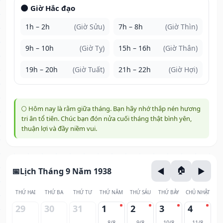
🌑 Giờ Hắc đạo
1h – 2h
(Giờ Sửu)
7h – 8h
(Giờ Thìn)
9h – 10h
(Giờ Tỵ)
15h – 16h
(Giờ Thân)
19h – 20h
(Giờ Tuất)
21h – 22h
(Giờ Hợi)
🌕 Hôm nay là rằm giữa tháng. Bạn hãy nhớ thắp nén hương
tri ân tổ tiên. Chúc bạn đón nửa cuối tháng thật bình yên,
thuận lợi và đầy niềm vui.
Lịch Tháng 9 Năm 1938
THỨ HAI
THỨ BA
THỨ TƯ
THỨ NĂM
THỨ SÁU
THỨ BẢY
CHỦ NHẬT
29
30
31
1
2
3
4
8/8
9/8
10/8
11/8