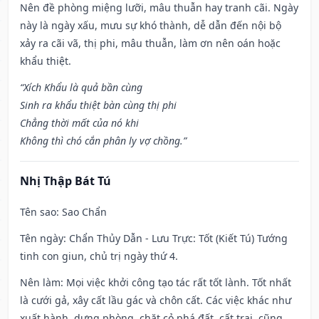
Nên đề phòng miệng lưỡi, mâu thuẫn hay tranh cãi. Ngày
này là ngày xấu, mưu sự khó thành, dễ dẫn đến nội bộ
xảy ra cãi vã, thị phi, mâu thuẫn, làm ơn nên oán hoặc
khẩu thiệt.
“Xích Khẩu là quả bần cùng
Sinh ra khẩu thiệt bàn cùng thị phi
Chẳng thời mất của nó khi
Không thì chó cắn phân ly vợ chồng.”
Nhị Thập Bát Tú
Tên sao
: Sao Chẩn
Tên ngày
: Chẩn Thủy Dẫn - Lưu Trực: Tốt (Kiết Tú) Tướng
tinh con giun, chủ trị ngày thứ 4.
Nên làm
: Mọi việc khởi công tạo tác rất tốt lành. Tốt nhất
là cưới gả, xây cất lầu gác và chôn cất. Các việc khác như
xuất hành, dựng phòng, chặt cỏ phá đất, cất trại, cũng