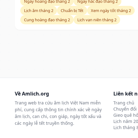
Ngày hoàng đạo tháng 2
Ngày hắc đạo tháng 2
Lịch âm tháng 2
Chuẩn bị Tết
Xem ngày tốt tháng 2
Cung hoàng đạo tháng 2
Lịch vạn niên tháng 2
Về Amlich.org
Liên kết 
Trang web tra cứu âm lịch Việt Nam miễn
Trang chủ
Chuyển đổi 
phí, cung cấp thông tin chính xác về ngày
Gieo quẻ hỏ
âm lịch, can chi, con giáp, ngày tốt xấu và
Lịch năm 2
các ngày lễ tết truyền thống.
Lịch tháng 