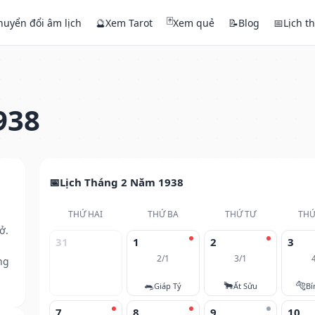
🃏
huyển đổi âm lịch
🔮
Xem Tarot
Xem quẻ
📝
Blog
📅
Lịch t
938
Lịch Tháng 2 Năm 1938
THỨ HAI
THỨ BA
THỨ TƯ
THỨ
ở.
31
1
2
3
2/1
3/1
ng
🐀
🐂
🐅
Giáp Tý
Ất Sửu
Bí
7
8
9
10