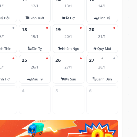
1/1
12/1
13/1
14/1
🐕
🐖
🐀
uý Dậu
Giáp Tuất
Ất Hợi
Bính Tý
18
19
20
8/1
19/1
20/1
21/1
🐍
🐎
🐐
nh Thìn
Tân Tỵ
Nhâm Ngọ
Quý Mùi
⭐
25
26
27
5/1
26/1
27/1
28/1
🐀
🐂
🐅
nh Hợi
Mậu Tý
Kỷ Sửu
Canh Dần
4
5
6