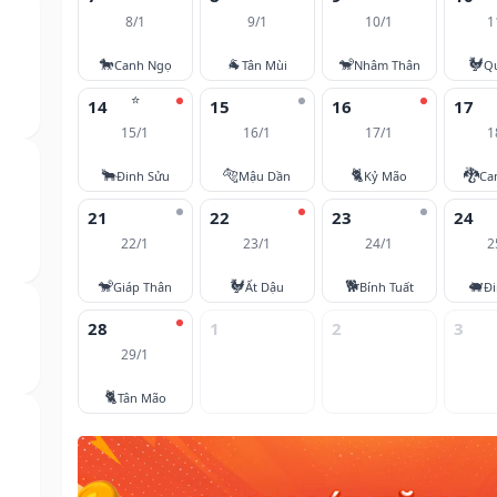
8/1
9/1
10/1
1
🐎
🐐
🐒
🐓
Canh Ngọ
Tân Mùi
Nhâm Thân
Q
⭐
14
15
16
17
15/1
16/1
17/1
1
🐂
🐅
🐈
🐉
Đinh Sửu
Mậu Dần
Kỷ Mão
Ca
21
22
23
24
22/1
23/1
24/1
2
🐒
🐓
🐕
🐖
Giáp Thân
Ất Dậu
Bính Tuất
Đi
28
1
2
3
29/1
🐈
Tân Mão