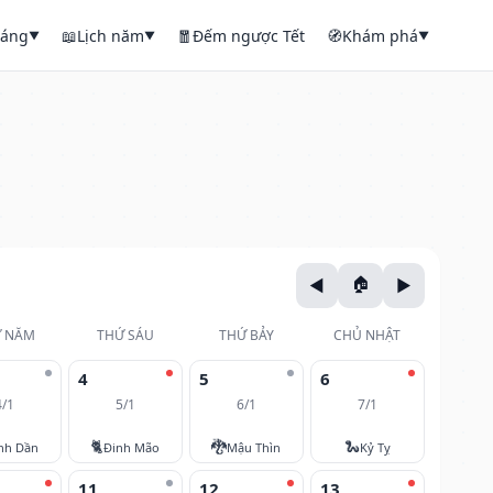
háng
📖
Lịch năm
🧧
Đếm ngược Tết
🧭
Khám phá
▼
▼
▼
 NĂM
THỨ SÁU
THỨ BẢY
CHỦ NHẬT
4
5
6
4/1
5/1
6/1
7/1
🐈
🐉
🐍
nh Dần
Đinh Mão
Mậu Thìn
Kỷ Tỵ
11
12
13