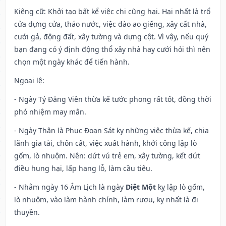
Kiêng cữ
: Khởi tạo bất kể việc chi cũng hại. Hại nhất là trổ
cửa dựng cửa, tháo nước, việc đào ao giếng, xây cất nhà,
cưới gả, động đất, xây tường và dựng cột. Vì vậy, nếu quý
bạn đang có ý định động thổ xây nhà hay cưới hỏi thì nên
chọn một ngày khác để tiến hành.
Ngoại lệ
:
- Ngày Tý Đăng Viên thừa kế tước phong rất tốt, đồng thời
phó nhiệm may mắn.
- Ngày Thân là Phục Đoạn Sát kỵ những việc thừa kế, chia
lãnh gia tài, chôn cất, việc xuất hành, khởi công lập lò
gốm, lò nhuộm. Nên: dứt vú trẻ em, xây tường, kết dứt
điều hung hại, lấp hang lỗ, làm cầu tiêu.
- Nhằm ngày 16 Âm Lịch là ngày
Diệt Một
kỵ lập lò gốm,
lò nhuộm, vào làm hành chính, làm rượu, kỵ nhất là đi
thuyền.