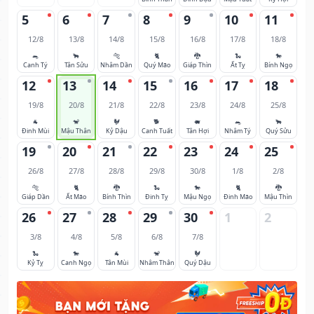
5
6
7
8
9
10
11
12/8
13/8
14/8
15/8
16/8
17/8
18/8
🐀
🐂
🐅
🐈
🐉
🐍
🐎
Canh Tý
Tân Sửu
Nhâm Dần
Quý Mão
Giáp Thìn
Ất Tỵ
Bính Ngọ
12
13
14
15
16
17
18
19/8
20/8
21/8
22/8
23/8
24/8
25/8
🐐
🐒
🐓
🐕
🐖
🐀
🐂
Đinh Mùi
Mậu Thân
Kỷ Dậu
Canh Tuất
Tân Hợi
Nhâm Tý
Quý Sửu
19
20
21
22
23
24
25
26/8
27/8
28/8
29/8
30/8
1/8
2/8
🐅
🐈
🐉
🐍
🐎
🐈
🐉
Giáp Dần
Ất Mão
Bính Thìn
Đinh Tỵ
Mậu Ngọ
Đinh Mão
Mậu Thìn
26
27
28
29
30
1
2
3/8
4/8
5/8
6/8
7/8
🐍
🐎
🐐
🐒
🐓
Kỷ Tỵ
Canh Ngọ
Tân Mùi
Nhâm Thân
Quý Dậu