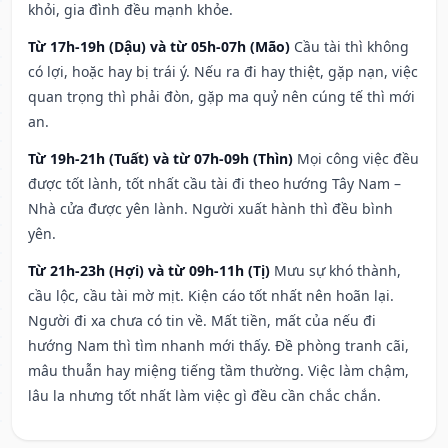
khỏi, gia đình đều mạnh khỏe.
Từ 17h-19h (Dậu) và từ 05h-07h (Mão)
Cầu tài thì không
có lợi, hoặc hay bị trái ý. Nếu ra đi hay thiệt, gặp nạn, việc
quan trọng thì phải đòn, gặp ma quỷ nên cúng tế thì mới
an.
Từ 19h-21h (Tuất) và từ 07h-09h (Thìn)
Mọi công việc đều
được tốt lành, tốt nhất cầu tài đi theo hướng Tây Nam –
Nhà cửa được yên lành. Người xuất hành thì đều bình
yên.
Từ 21h-23h (Hợi) và từ 09h-11h (Tị)
Mưu sự khó thành,
cầu lộc, cầu tài mờ mịt. Kiện cáo tốt nhất nên hoãn lại.
Người đi xa chưa có tin về. Mất tiền, mất của nếu đi
hướng Nam thì tìm nhanh mới thấy. Đề phòng tranh cãi,
mâu thuẫn hay miệng tiếng tầm thường. Việc làm chậm,
lâu la nhưng tốt nhất làm việc gì đều cần chắc chắn.