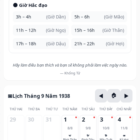
🌑 Giờ Hắc đạo
3h – 4h
(Giờ Dần)
5h – 6h
(Giờ Mão)
11h – 12h
(Giờ Ngọ)
15h – 16h
(Giờ Thân)
17h – 18h
(Giờ Dậu)
21h – 22h
(Giờ Hợi)
Hãy làm điều bạn thích và bạn sẽ không phải làm việc ngày nào.
— Khổng Tử
Lịch Tháng 9 Năm 1938
THỨ HAI
THỨ BA
THỨ TƯ
THỨ NĂM
THỨ SÁU
THỨ BẢY
CHỦ NHẬT
29
30
31
1
2
3
4
8/8
9/8
10/8
11/8
🐒
🐓
🐕
🐖
Bính Thân
Đinh Dậu
Mậu Tuất
Kỷ Hợi