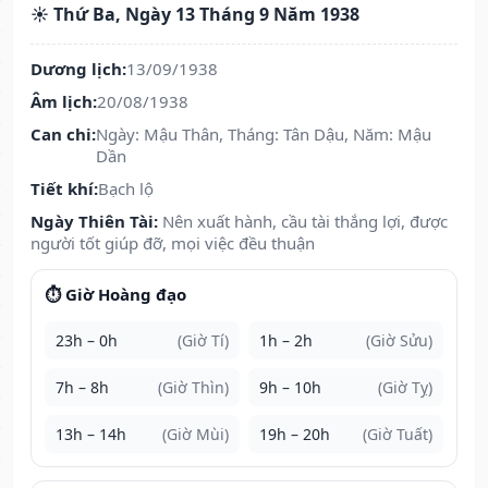
☀️ Thứ Ba, Ngày 13 Tháng 9 Năm 1938
Dương lịch:
13/09/1938
Âm lịch:
20/08/1938
Can chi:
Ngày: Mậu Thân, Tháng: Tân Dậu, Năm: Mậu
Dần
Tiết khí:
Bạch lộ
Ngày Thiên Tài:
Nên xuất hành, cầu tài thắng lợi, được
người tốt giúp đỡ, mọi việc đều thuận
⏱️ Giờ Hoàng đạo
23h – 0h
(Giờ Tí)
1h – 2h
(Giờ Sửu)
7h – 8h
(Giờ Thìn)
9h – 10h
(Giờ Tỵ)
13h – 14h
(Giờ Mùi)
19h – 20h
(Giờ Tuất)