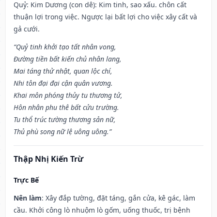
Quỷ: Kim Dương (con dê): Kim tinh, sao xấu. chôn cất
thuận lợi trong việc. Ngược lại bất lợi cho việc xây cất và
gả cưới.
“Quỷ tinh khởi tạo tất nhân vong,
Đường tiền bất kiến chủ nhân lang,
Mai táng thử nhật, quan lộc chí,
Nhi tôn đại đại cận quân vương.
Khai môn phóng thủy tu thương tử,
Hôn nhân phu thê bất cửu trường.
Tu thổ trúc tường thương sản nữ,
Thủ phù song nữ lệ uông uông.”
Thập Nhị Kiến Trừ
Trực Bế
Nên làm
: Xây đắp tường, đặt táng, gắn cửa, kê gác, làm
cầu. Khởi công lò nhuộm lò gốm, uống thuốc, trị bệnh