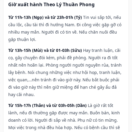
Giờ xuất hành Theo Lý Thuần Phong
Từ 11h-13h (Ngọ) và từ 23h-01h (Tý)
Tin vui sắp tới, nếu
cầu lộc, cầu tài thì đi hướng Nam. Đi công việc gặp gỡ có
nhiều may mắn. Người đi có tin về. Nếu chăn nuôi đều
gặp thuận lợi.
Từ 13h-15h (Mùi) và từ 01-03h (Sửu)
Hay tranh luận, cãi
cọ, gây chuyện đói kém, phải đề phòng. Người ra đi tốt
nhất nên hoãn lại. Phòng người người nguyền rủa, tránh
lây bệnh. Nói chung những việc như hội họp, tranh luận,
việc quan,…nên tránh đi vào giờ này. Nếu bắt buộc phải
đi vào giờ này thì nên giữ miệng để hạn ché gây ẩu đả
hay cãi nhau.
Từ 15h-17h (Thân) và từ 03h-05h (Dần)
Là giờ rất tốt
lành, nếu đi thường gặp được may mắn. Buôn bán, kinh
doanh có lời. Người đi sắp về nhà. Phụ nữ có tin mừng.
Mọi việc trong nhà đều hòa hợp. Nếu có bệnh cầu thì sẽ