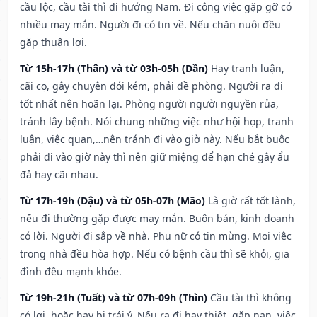
cầu lộc, cầu tài thì đi hướng Nam. Đi công việc gặp gỡ có
nhiều may mắn. Người đi có tin về. Nếu chăn nuôi đều
gặp thuận lợi.
Từ 15h-17h (Thân) và từ 03h-05h (Dần)
Hay tranh luận,
cãi cọ, gây chuyện đói kém, phải đề phòng. Người ra đi
tốt nhất nên hoãn lại. Phòng người người nguyền rủa,
tránh lây bệnh. Nói chung những việc như hội họp, tranh
luận, việc quan,…nên tránh đi vào giờ này. Nếu bắt buộc
phải đi vào giờ này thì nên giữ miệng để hạn ché gây ẩu
đả hay cãi nhau.
Từ 17h-19h (Dậu) và từ 05h-07h (Mão)
Là giờ rất tốt lành,
nếu đi thường gặp được may mắn. Buôn bán, kinh doanh
có lời. Người đi sắp về nhà. Phụ nữ có tin mừng. Mọi việc
trong nhà đều hòa hợp. Nếu có bệnh cầu thì sẽ khỏi, gia
đình đều mạnh khỏe.
Từ 19h-21h (Tuất) và từ 07h-09h (Thìn)
Cầu tài thì không
có lợi, hoặc hay bị trái ý. Nếu ra đi hay thiệt, gặp nạn, việc