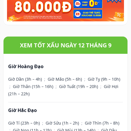
XEM TỐT XẤU NGÀY 12 THÁNG 9
Giờ Hoàng Đạo
Giờ Dần (3h – 4h)
;
Giờ Mão (5h – 6h)
;
Giờ Tỵ (9h – 10h)
;
Giờ Thân (15h – 16h)
;
Giờ Tuất (19h – 20h)
;
Giờ Hợi
(21h – 22h)
Giờ Hắc Đạo
Giờ Tí (23h – 0h)
;
Giờ Sửu (1h – 2h)
;
Giờ Thìn (7h – 8h)
;
Giờ Ngọ (11h – 12h)
;
Giờ Mùi (13h – 14h)
;
Giờ Dậu