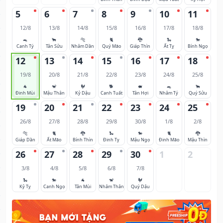
5
6
7
8
9
10
11
12/8
13/8
14/8
15/8
16/8
17/8
18/8
🐀
🐂
🐅
🐈
🐉
🐍
🐎
Canh Tý
Tân Sửu
Nhâm Dần
Quý Mão
Giáp Thìn
Ất Tỵ
Bính Ngọ
12
13
14
15
16
17
18
19/8
20/8
21/8
22/8
23/8
24/8
25/8
🐐
🐒
🐓
🐕
🐖
🐀
🐂
Đinh Mùi
Mậu Thân
Kỷ Dậu
Canh Tuất
Tân Hợi
Nhâm Tý
Quý Sửu
19
20
21
22
23
24
25
26/8
27/8
28/8
29/8
30/8
1/8
2/8
🐅
🐈
🐉
🐍
🐎
🐈
🐉
Giáp Dần
Ất Mão
Bính Thìn
Đinh Tỵ
Mậu Ngọ
Đinh Mão
Mậu Thìn
26
27
28
29
30
1
2
3/8
4/8
5/8
6/8
7/8
🐍
🐎
🐐
🐒
🐓
Kỷ Tỵ
Canh Ngọ
Tân Mùi
Nhâm Thân
Quý Dậu