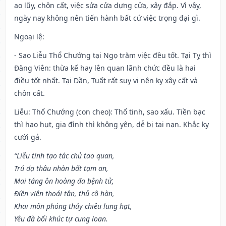
ao lũy, chôn cất, việc sửa cửa dựng cửa, xây đắp. Vì vậy,
ngày nay không nên tiến hành bất cứ việc trọng đại gì.
Ngoại lệ
:
- Sao Liễu Thổ Chướng tại Ngọ trăm việc đều tốt. Tại Tỵ thì
Đăng Viên: thừa kế hay lên quan lãnh chức đều là hai
điều tốt nhất. Tại Dần, Tuất rất suy vi nên kỵ xây cất và
chôn cất.
Liễu: Thổ Chướng (con cheo): Thổ tinh, sao xấu. Tiền bạc
thì hao hụt, gia đình thì không yên, dễ bị tai nạn. Khắc kỵ
cưới gả.
“Liễu tinh tạo tác chủ tao quan,
Trú dạ thâu nhàn bất tạm an,
Mai táng ôn hoàng đa bệnh tử,
Điền viên thoái tận, thủ cô hàn,
Khai môn phóng thủy chiêu lung hạt,
Yêu đà bối khúc tự cung loan.