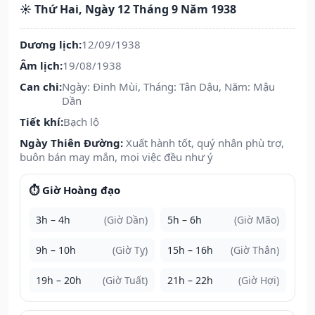
☀️ Thứ Hai, Ngày 12 Tháng 9 Năm 1938
Dương lịch:
12/09/1938
Âm lịch:
19/08/1938
Can chi:
Ngày: Đinh Mùi, Tháng: Tân Dậu, Năm: Mậu
Dần
Tiết khí:
Bạch lộ
Ngày Thiên Đường:
Xuất hành tốt, quý nhân phù trợ,
buôn bán may mắn, mọi việc đều như ý
⏱️ Giờ Hoàng đạo
3h – 4h
(Giờ Dần)
5h – 6h
(Giờ Mão)
9h – 10h
(Giờ Tỵ)
15h – 16h
(Giờ Thân)
19h – 20h
(Giờ Tuất)
21h – 22h
(Giờ Hợi)