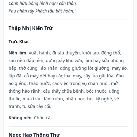
Cánh hữu bổng hình nghi cẩn thận,
Phụ nhân tùy khách tẩu bất hoàn.”
Thập Nhị Kiến Trừ
Trực Khai
Nên làm
: Xuất hành, đi tàu thuyền, khởi tạo, động thổ,
san nền đắp nền, dựng xây kho vựa, làm hay sửa phòng
bếp, thờ cúng Táo Thần, đóng giường lót giường, may áo,
lắp đặt cỗ máy dệt hay các loại máy, cấy lúa gặt lúa, đào
ao giếng, tháo nước, các việc trong vụ chăn nuôi, mở
thông hào rãnh, cầu thầy chữa bệnh, bốc thuốc, uống
thuốc, mua trâu, làm rượu, nhập học, học kỹ nghệ, vẽ
tranh, tu sửa cây cối.
Không nên
: Chôn cất
Ngọc Hạp Thông Thư