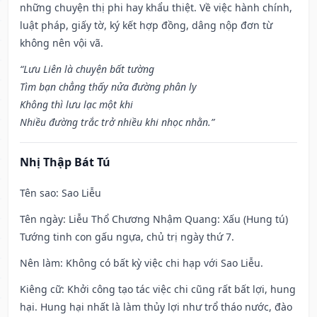
những chuyện thị phi hay khẩu thiệt. Về việc hành chính,
luật pháp, giấy tờ, ký kết hợp đồng, dâng nộp đơn từ
không nên vội vã.
“Lưu Liên là chuyện bất tường
Tìm bạn chẳng thấy nửa đường phân ly
Không thì lưu lạc một khi
Nhiều đường trắc trở nhiều khi nhọc nhằn.”
Nhị Thập Bát Tú
Tên sao
: Sao Liễu
Tên ngày
: Liễu Thổ Chương Nhậm Quang: Xấu (Hung tú)
Tướng tinh con gấu ngựa, chủ trị ngày thứ 7.
Nên làm
: Không có bất kỳ việc chi hạp với Sao Liễu.
Kiêng cữ
: Khởi công tạo tác việc chi cũng rất bất lợi, hung
hại. Hung hại nhất là làm thủy lợi như trổ tháo nước, đào