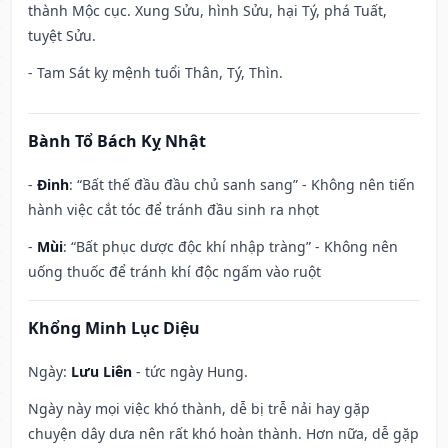
thành Mộc cục. Xung Sửu, hình Sửu, hại Tý, phá Tuất,
tuyệt Sửu.
- Tam Sát kỵ mệnh tuổi Thân, Tý, Thìn.
Bành Tổ Bách Kỵ Nhật
-
Đinh
: “Bất thế đầu đầu chủ sanh sang” - Không nên tiến
hành việc cắt tóc để tránh đầu sinh ra nhọt
-
Mùi
: “Bất phục dược độc khí nhập tràng” - Không nên
uống thuốc để tránh khí độc ngấm vào ruột
Khổng Minh Lục Diệu
Ngày:
Lưu Liên
- tức ngày Hung.
Ngày này mọi việc khó thành, dễ bị trễ nải hay gặp
chuyện dây dưa nên rất khó hoàn thành. Hơn nữa, dễ gặp