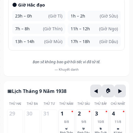
🌑 Giờ Hắc đạo
23h – 0h
(Giờ Tí)
1h – 2h
(Giờ Sửu)
7h – 8h
(Giờ Thìn)
11h – 12h
(Giờ Ngọ)
13h – 14h
(Giờ Mùi)
17h – 18h
(Giờ Dậu)
Bạn sẽ không bao giờ hối tiếc vì đã tử tế.
— Khuyết danh
Lịch Tháng 9 Năm 1938
THỨ HAI
THỨ BA
THỨ TƯ
THỨ NĂM
THỨ SÁU
THỨ BẢY
CHỦ NHẬT
29
30
31
1
2
3
4
8/8
9/8
10/8
11/8
🐒
🐓
🐕
🐖
Bính Thân
Đinh Dậu
Mậu Tuất
Kỷ Hợi