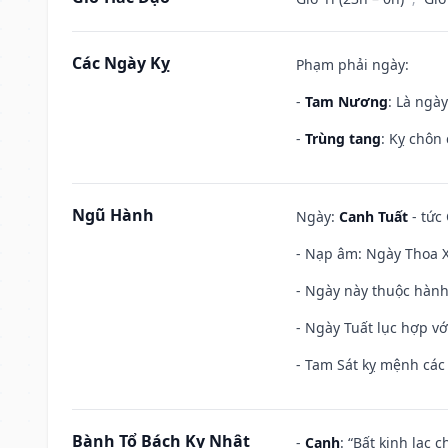
Các Ngày Kỵ
Phạm phải ngày:
-
Tam Nương
: Là ngà
-
Trùng tang
: Kỵ chôn
Ngũ Hành
Ngày:
Canh Tuất
- tức 
- Nạp âm: Ngày Thoa X
- Ngày này thuộc hành
- Ngày Tuất lục hợp v
- Tam Sát kỵ mệnh các 
Bành Tổ Bách Kỵ Nhật
-
Canh
: “Bất kinh lạc