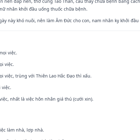
an nền đắp nền, thờ cúng Táo Thần, cầu thầy chữa bệnh bằng cách
 nữ nhân khởi đầu uống thuốc chữa bệnh.
gày này khó nuôi, nên làm Âm Đức cho con, nam nhân kỵ khởi đầu
mọi việc.
i việc.
ọi việc, trùng với Thiên Lao Hắc Đạo thì xấu.
 việc.
việc, nhất là việc hôn nhân giá thú (cưới xin).
việc làm nhà, lợp nhà.