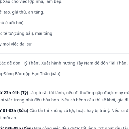
: Xấu cho việc lợp nhà, làm bếp.
i tạo, giá thú, an táng.
hú (cưới hỏi).
c tế tự (cúng bái), mai táng.
ỵ mọi việc đại sự.
ắc để đón 'Hỷ Thần'. Xuất hành hướng Tây Nam để đón 'Tài Thần'.
g Đông Bắc gặp Hạc Thần (xấu)
ừ 23h-01h (Tý)
Là giờ rất tốt lành, nếu đi thường gặp được may mắ
ọi việc trong nhà đều hòa hợp. Nếu có bệnh cầu thì sẽ khỏi, gia 
ừ 01-03h (Sửu)
Cầu tài thì không có lợi, hoặc hay bị trái ý. Nếu ra 
ì mới an.
từ 03h-05h (Dần)
Mọi công việc đều được tốt lành, tốt nhất cầu t