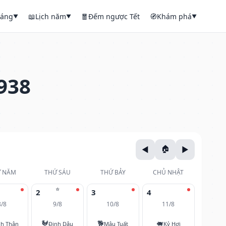
háng
📖
Lịch năm
🧧
Đếm ngược Tết
🧭
Khám phá
▼
▼
▼
938
 NĂM
THỨ SÁU
THỨ BẢY
CHỦ NHẬT
⭐
2
3
4
8/8
9/8
10/8
11/8
🐓
🐕
🐖
nh Thân
Đinh Dậu
Mậu Tuất
Kỷ Hợi