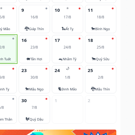
⭐
⭐
9
10
11
5/8
16/8
17/8
18/8
🐉
🐍
🐎
ý Mão
Giáp Thìn
Ất Tỵ
Bính Ngọ
16
17
18
2/8
23/8
24/8
25/8
🐖
🐀
🐂
nh Tuất
Tân Hợi
Nhâm Tý
Quý Sửu
🌙
23
24
25
9/8
30/8
1/8
2/8
🐎
🐈
🐉
inh Tỵ
Mậu Ngọ
Đinh Mão
Mậu Thìn
30
1
2
6/8
7/8
🐓
âm Thân
Quý Dậu