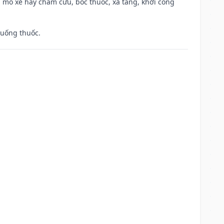
 mổ xẻ hay châm cứu, bốc thuốc, xả tang, khởi công
 uống thuốc.