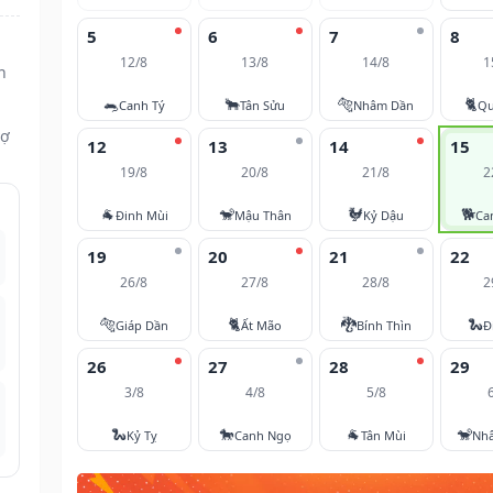
5
6
7
8
12/8
13/8
14/8
1
n
🐀
🐂
🐅
🐈
Canh Tý
Tân Sửu
Nhâm Dần
Qu
vợ
12
13
14
15
19/8
20/8
21/8
2
🐐
🐒
🐓
🐕
Đinh Mùi
Mậu Thân
Kỷ Dậu
Ca
19
20
21
22
26/8
27/8
28/8
2
🐅
🐈
🐉
🐍
Giáp Dần
Ất Mão
Bính Thìn
Đ
26
27
28
29
3/8
4/8
5/8
🐍
🐎
🐐
🐒
Kỷ Tỵ
Canh Ngọ
Tân Mùi
Nh