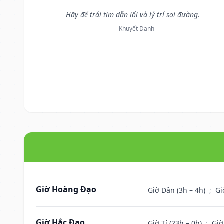
Hãy để trái tim dẫn lối và lý trí soi đường.
— Khuyết Danh
Giờ Hoàng Đạo
Giờ Dần (3h – 4h)
;
Gi
Giờ Hắc Đạo
Giờ Tí (23h – 0h)
;
Giờ