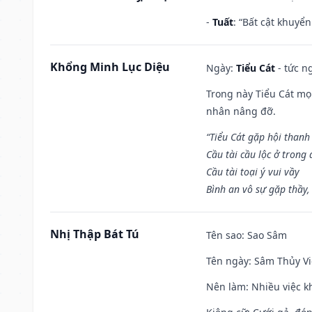
-
Tuất
: “Bất cật khuyể
Khổng Minh Lục Diệu
Ngày:
Tiểu Cát
- tức n
Trong này Tiểu Cát mọi
nhân nâng đỡ.
“Tiểu Cát gặp hội thanh
Cầu tài cầu lộc ở trong
Cầu tài toại ý vui vầy
Bình an vô sự gặp thầy,
Nhị Thập Bát Tú
Tên sao
: Sao Sâm
Tên ngày
: Sâm Thủy Vi
Nên làm
: Nhiều việc k