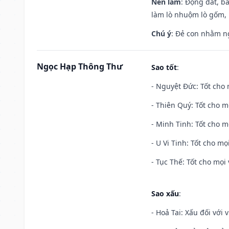
Nên làm
: Động đất, b
làm lò nhuộm lò gốm,
Chú ý
: Đẻ con nhằm n
Ngọc Hạp Thông Thư
Sao tốt
:
- Nguyệt Đức: Tốt cho 
- Thiên Quý: Tốt cho mọ
- Minh Tinh: Tốt cho m
- U Vi Tinh: Tốt cho mọi
- Tục Thế: Tốt cho mọi 
Sao xấu
:
- Hoả Tai: Xấu đối với 