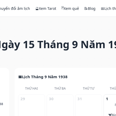
🃏
huyển đổi âm lịch
🔮
Xem Tarot
Xem quẻ
📝
Blog
📅
Lịch t
gày 15 Tháng 9 Năm 1
Lịch Tháng 9 Năm 1938
THỨ HAI
THỨ BA
THỨ TƯ
THỨ
29
30
31
1
38
🐒
Bí