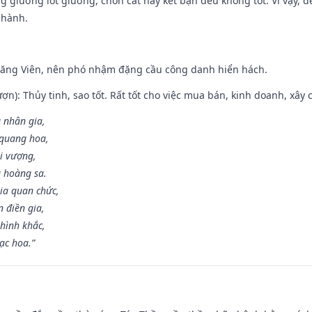
ng giường lót giường, chôn cất hay kết bạn đều không tốt. Vì vậy, 
 hành.
Đăng Viên, nên phó nhậm đặng cầu công danh hiển hách.
ợn): Thủy tinh, sao tốt. Rất tốt cho việc mua bán, kinh doanh, xây c
 nhân gia,
i quang hoa,
ài vượng,
g hoàng sa.
ia quan chức,
 điền gia,
hình khắc,
ạc hoa.”