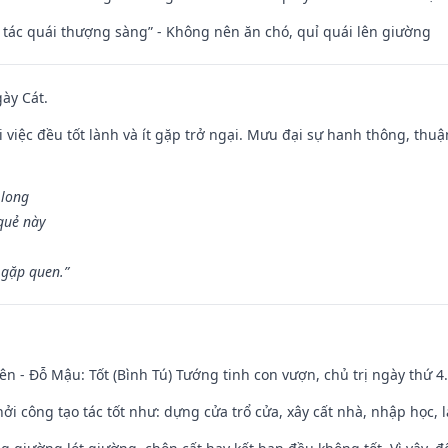
n tác quái thượng sàng” - Không nên ăn chó, quỉ quái lên giường
gày Cát.
 việc đều tốt lành và ít gặp trở ngại. Mưu đại sự hanh thông, thuậ
 long
 quẻ này
 gặp quen.”
ên - Đỗ Mậu: Tốt (Bình Tú) Tướng tinh con vượn, chủ trị ngày thứ 4.
hởi công tạo tác tốt như: dựng cửa trổ cửa, xây cất nhà, nhập học,