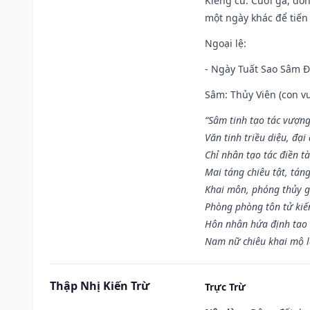
Kiêng cữ
: Cưới gả, đó
một ngày khác để tiến
Ngoại lệ
:
- Ngày Tuất Sao Sâm 
Sâm: Thủy Viên (con vư
“Sâm tinh tạo tác vượng
Văn tinh triều diệu, đạ
Chỉ nhân tạo tác điền t
Mai táng chiêu tật, tán
Khai môn, phóng thủy g
Phòng phòng tôn tử kiến
Hôn nhân hứa định tao 
Nam nữ chiêu khai mộ l
Thập Nhị Kiến Trừ
Trực Trừ