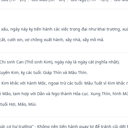
y xấu, ngày này kỵ tiến hành các việc trọng đại như khai trương, xuấ
 cất, cưới xin, vợ chồng xuất hành, xây nhà, xây mồ mả.
Chi sinh Can (Thổ sinh Kim), ngày này là ngày cát (nghĩa nhật).
uyến Kim, kỵ các tuổi: Giáp Thìn và Mậu Thìn.
 Kim khắc với hành Mộc, ngoại trừ các tuổi: Mậu Tuất vì Kim khắc 
ới Mão, tam hợp với Dần và Ngọ thành Hỏa cục. Xung Thìn, hình Mùi
tuổi Hợi, Mão, Mùi.
 chức cơ hư trướng” - Không nên tiến hành quay tơ để tránh cũi dệt