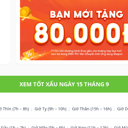
XEM TỐT XẤU NGÀY 15 THÁNG 9
ờ Thìn (7h – 8h)
;
Giờ Tỵ (9h – 10h)
;
Giờ Thân (15h – 16h)
;
Giờ D
 Sửu (1h – 2h)
;
Giờ Mão (5h – 6h)
;
Giờ Ngọ (11h – 12h)
;
Giờ Mù