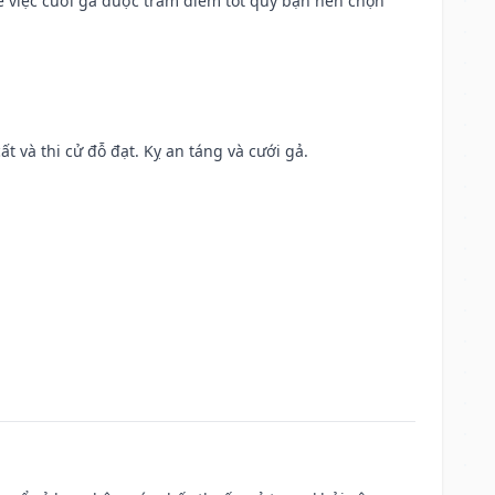
để việc cưới gả được trăm điềm tốt quý bạn nên chọn
ất và thi cử đỗ đạt. Kỵ an táng và cưới gả.