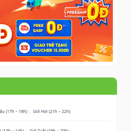
ậu (17h – 18h)
;
Giờ Hợi (21h – 22h)
i (13h – 14h)
;
Giờ Tuất (19h – 20h)