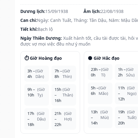
Dương lịch:
15/09/1938
Âm lịch:
22/08/1938
Can chi:
Ngày: Canh Tuất, Tháng: Tân Dậu, Năm: Mậu Dầ
Tiết khí:
Bạch lộ
Ngày Thiên Dương:
Xuất hành tốt, cầu tài được tài, hỏi 
được vợ mọi việc đều như ý muốn
⏱️ Giờ Hoàng đạo
🌑 Giờ Hắc đạo
23h –
(Giờ
1h –
(Giờ
3h –
(Giờ
7h –
(Giờ
0h
Tí)
2h
Sửu)
4h
Dần)
8h
Thìn)
5h –
(Giờ
11h
(Giờ
9h –
(Giờ
15h
(Giờ
6h
Mão)
–
Ngọ)
10h
Tỵ)
–
Thân)
12h
16h
13h
(Giờ
19h
(Giờ
17h
(Giờ
21h
(Giờ
–
Mùi)
–
Tuất)
–
Dậu)
–
Hợi)
14h
20h
18h
22h