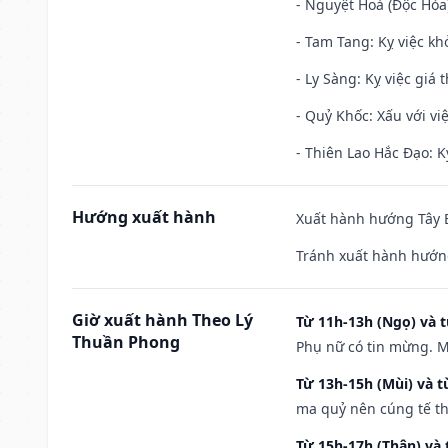
- Nguyệt Hoả (Độc Hỏa)
- Tam Tang: Kỵ việc khở
- Ly Sàng: Kỵ việc giá t
- Quỷ Khốc: Xấu với việ
- Thiên Lao Hắc Đạo: K
Hướng xuất hành
Xuất hành hướng Tây B
Tránh xuất hành hướn
Giờ xuất hành Theo Lý
Từ 11h-13h (Ngọ) và t
Thuần Phong
Phụ nữ có tin mừng. M
Từ 13h-15h (Mùi) và t
ma quỷ nên cúng tế th
Từ 15h-17h (Thân) và 