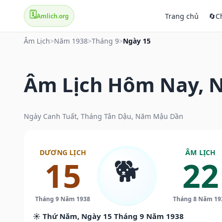
🗓️
Trang chủ
🔄
C
Amlich.org
Âm Lịch
>
Năm 1938
>
Tháng 9
>
Ngày 15
Âm Lịch Hôm Nay, N
Ngày Canh Tuất, Tháng Tân Dậu, Năm Mậu Dần
DƯƠNG LỊCH
ÂM LỊCH
🐕
15
22
Tháng 9 Năm 1938
Tháng 8 Năm 19
☀️ Thứ Năm, Ngày 15 Tháng 9 Năm 1938