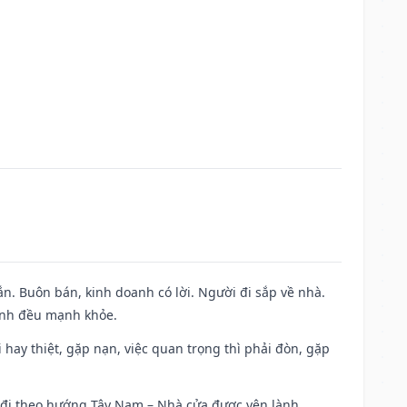
n. Buôn bán, kinh doanh có lời. Người đi sắp về nhà.
đình đều mạnh khỏe.
đi hay thiệt, gặp nạn, việc quan trọng thì phải đòn, gặp
ài đi theo hướng Tây Nam – Nhà cửa được yên lành.