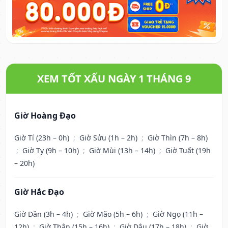
XEM TỐT XẤU NGÀY 1 THÁNG 9
Giờ Hoàng Đạo
Giờ Tí (23h – 0h)
;
Giờ Sửu (1h – 2h)
;
Giờ Thìn (7h – 8h)
;
Giờ Tỵ (9h – 10h)
;
Giờ Mùi (13h – 14h)
;
Giờ Tuất (19h
– 20h)
Giờ Hắc Đạo
Giờ Dần (3h – 4h)
;
Giờ Mão (5h – 6h)
;
Giờ Ngọ (11h –
12h)
;
Giờ Thân (15h – 16h)
;
Giờ Dậu (17h – 18h)
;
Giờ