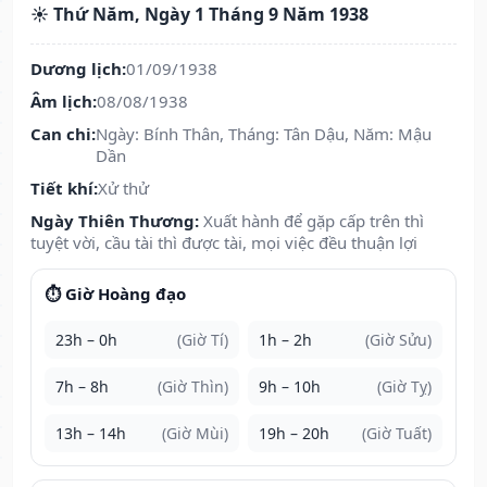
☀️ Thứ Năm, Ngày 1 Tháng 9 Năm 1938
Dương lịch:
01/09/1938
Âm lịch:
08/08/1938
Can chi:
Ngày: Bính Thân, Tháng: Tân Dậu, Năm: Mậu
Dần
Tiết khí:
Xử thử
Ngày Thiên Thương:
Xuất hành để gặp cấp trên thì
tuyệt vời, cầu tài thì được tài, mọi việc đều thuận lợi
⏱️ Giờ Hoàng đạo
23h – 0h
(Giờ Tí)
1h – 2h
(Giờ Sửu)
7h – 8h
(Giờ Thìn)
9h – 10h
(Giờ Tỵ)
13h – 14h
(Giờ Mùi)
19h – 20h
(Giờ Tuất)