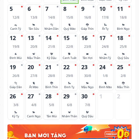
5
6
7
8
9
10
11
12/8
13/8
14/8
15/8
16/8
17/8
18/8
🐀
🐂
🐅
🐈
🐉
🐍
🐎
Canh Tý
Tân Sửu
Nhâm Dần
Quý Mão
Giáp Thìn
Ất Tỵ
Bính Ngọ
12
13
14
15
16
17
18
19/8
20/8
21/8
22/8
23/8
24/8
25/8
🐐
🐒
🐓
🐕
🐖
🐀
🐂
Đinh Mùi
Mậu Thân
Kỷ Dậu
Canh Tuất
Tân Hợi
Nhâm Tý
Quý Sửu
19
20
21
22
23
24
25
26/8
27/8
28/8
29/8
30/8
1/8
2/8
🐅
🐈
🐉
🐍
🐎
🐈
🐉
Giáp Dần
Ất Mão
Bính Thìn
Đinh Tỵ
Mậu Ngọ
Đinh Mão
Mậu Thìn
26
27
28
29
30
1
2
3/8
4/8
5/8
6/8
7/8
🐍
🐎
🐐
🐒
🐓
Kỷ Tỵ
Canh Ngọ
Tân Mùi
Nhâm Thân
Quý Dậu