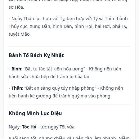
sợ Hỏa.
- Ngày Thân lục hợp với Tỵ, tam hợp với Tý và Thìn thành
Thủy cục. Xung Dần, hình Dần, hình Hợi, hại Hợi, phá Tỵ,
tuyệt Mão.
Bành Tổ Bách Kỵ Nhật
-
Bính
: “Bất tu táo tất kiến hỏa ương” - Không nên tiến
hành sửa chữa bếp để tránh bị hỏa tai
-
Thân
: “Bất an sàng quỷ túy nhập phòng” - Không nên
tiến hành kê giường để tránh quỷ ma vào phòng
Khổng Minh Lục Diệu
Ngày:
Tốc Hỷ
- tức ngày Tốt vừa.
Buổi sáng tốt, nhưng chiều xấu nên cần làm nhanh. Niềm