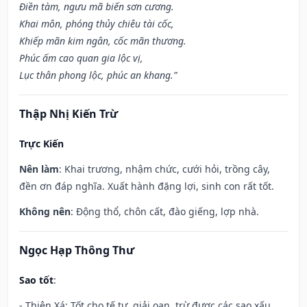
Điền tàm, ngưu mã biến sơn cương.
Khai môn, phóng thủy chiêu tài cốc,
Khiếp mãn kim ngân, cốc mãn thương.
Phúc ấm cao quan gia lộc vị,
Lục thân phong lộc, phúc an khang.”
Thập Nhị Kiến Trừ
Trực Kiến
Nên làm
: Khai trương, nhậm chức, cưới hỏi, trồng cây,
đền ơn đáp nghĩa. Xuất hành đặng lợi, sinh con rất tốt.
Không nên
: Động thổ, chôn cất, đào giếng, lợp nhà.
Ngọc Hạp Thông Thư
Sao tốt
:
- Thiên Xá: Tốt cho tế tự, giải oan, trừ được các sao xấu,