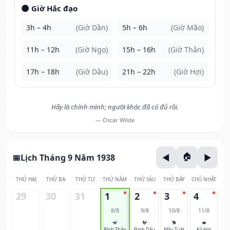
🌑 Giờ Hắc đạo
3h – 4h
(Giờ Dần)
5h – 6h
(Giờ Mão)
11h – 12h
(Giờ Ngọ)
15h – 16h
(Giờ Thân)
17h – 18h
(Giờ Dậu)
21h – 22h
(Giờ Hợi)
Hãy là chính mình; người khác đã có đủ rồi.
— Oscar Wilde
Lịch Tháng 9 Năm 1938
THỨ HAI
THỨ BA
THỨ TƯ
THỨ NĂM
THỨ SÁU
THỨ BẢY
CHỦ NHẬT
29
30
31
1
2
3
4
8/8
9/8
10/8
11/8
🐒
🐓
🐕
🐖
Bính Thân
Đinh Dậu
Mậu Tuất
Kỷ Hợi