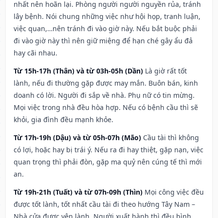
nhất nên hoãn lại. Phòng người người nguyền rủa, tránh
lây bệnh. Nói chung những việc như hội họp, tranh luận,
việc quan,…nên tránh đi vào giờ này. Nếu bắt buộc phải
đi vào giờ này thì nên giữ miệng để hạn ché gây ẩu đả
hay cãi nhau.
Từ 15h-17h (Thân) và từ 03h-05h (Dần)
Là giờ rất tốt
lành, nếu đi thường gặp được may mắn. Buôn bán, kinh
doanh có lời. Người đi sắp về nhà. Phụ nữ có tin mừng.
Mọi việc trong nhà đều hòa hợp. Nếu có bệnh cầu thì sẽ
khỏi, gia đình đều mạnh khỏe.
Từ 17h-19h (Dậu) và từ 05h-07h (Mão)
Cầu tài thì không
có lợi, hoặc hay bị trái ý. Nếu ra đi hay thiệt, gặp nạn, việc
quan trọng thì phải đòn, gặp ma quỷ nên cúng tế thì mới
an.
Từ 19h-21h (Tuất) và từ 07h-09h (Thìn)
Mọi công việc đều
được tốt lành, tốt nhất cầu tài đi theo hướng Tây Nam –
Nhà cửa được yên lành. Người xuất hành thì đều bình