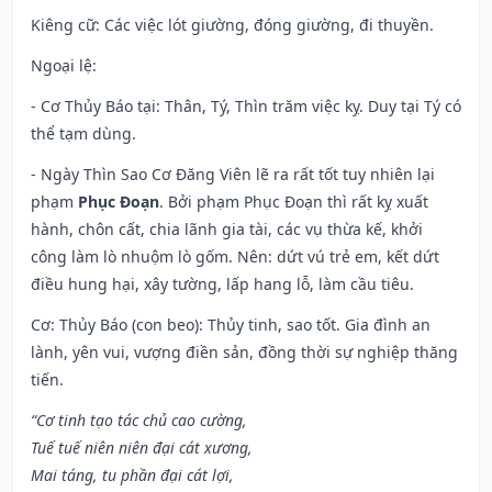
Kiêng cữ
: Các việc lót giường, đóng giường, đi thuyền.
Ngoại lệ
:
- Cơ Thủy Báo tại: Thân, Tý, Thìn trăm việc kỵ. Duy tại Tý có
thể tạm dùng.
- Ngày Thìn Sao Cơ Đăng Viên lẽ ra rất tốt tuy nhiên lại
phạm
Phục Đoạn
. Bởi phạm Phục Đoạn thì rất kỵ xuất
hành, chôn cất, chia lãnh gia tài, các vụ thừa kế, khởi
công làm lò nhuộm lò gốm. Nên: dứt vú trẻ em, kết dứt
điều hung hại, xây tường, lấp hang lỗ, làm cầu tiêu.
Cơ: Thủy Báo (con beo): Thủy tinh, sao tốt. Gia đình an
lành, yên vui, vượng điền sản, đồng thời sự nghiệp thăng
tiến.
“Cơ tinh tạo tác chủ cao cường,
Tuế tuế niên niên đại cát xương,
Mai táng, tu phần đại cát lợi,