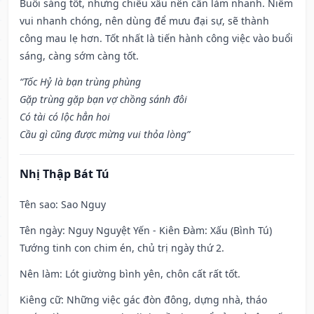
Buổi sáng tốt, nhưng chiều xấu nên cần làm nhanh. Niềm
vui nhanh chóng, nên dùng để mưu đại sự, sẽ thành
công mau lẹ hơn. Tốt nhất là tiến hành công việc vào buổi
sáng, càng sớm càng tốt.
“Tốc Hỷ là bạn trùng phùng
Gặp trùng gặp bạn vợ chồng sánh đôi
Có tài có lộc hẳn hoi
Cầu gì cũng được mừng vui thỏa lòng”
Nhị Thập Bát Tú
Tên sao
: Sao Nguy
Tên ngày
: Nguy Nguyệt Yến - Kiên Đàm: Xấu (Bình Tú)
Tướng tinh con chim én, chủ trị ngày thứ 2.
Nên làm
: Lót giường bình yên, chôn cất rất tốt.
Kiêng cữ
: Những việc gác đòn đông, dựng nhà, tháo