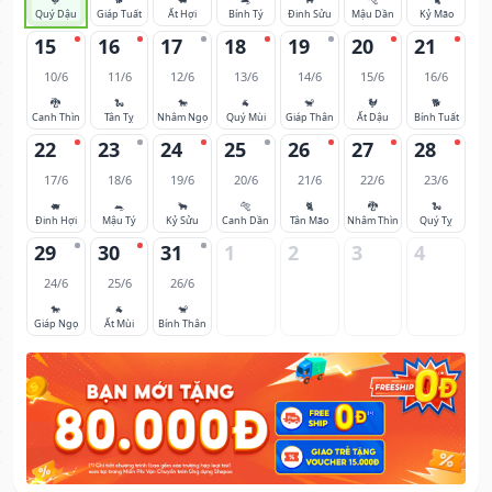
Quý Dậu
Giáp Tuất
Ất Hợi
Bính Tý
Đinh Sửu
Mậu Dần
Kỷ Mão
15
16
17
18
19
20
21
10/6
11/6
12/6
13/6
14/6
15/6
16/6
🐉
🐍
🐎
🐐
🐒
🐓
🐕
Canh Thìn
Tân Tỵ
Nhâm Ngọ
Quý Mùi
Giáp Thân
Ất Dậu
Bính Tuất
22
23
24
25
26
27
28
17/6
18/6
19/6
20/6
21/6
22/6
23/6
🐖
🐀
🐂
🐅
🐈
🐉
🐍
Đinh Hợi
Mậu Tý
Kỷ Sửu
Canh Dần
Tân Mão
Nhâm Thìn
Quý Tỵ
29
30
31
1
2
3
4
24/6
25/6
26/6
🐎
🐐
🐒
Giáp Ngọ
Ất Mùi
Bính Thân