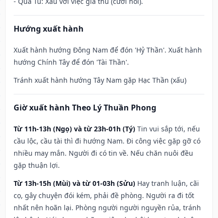
- Quả Tú: Xấu với việc giá thú (cưới hỏi).
Hướng xuất hành
Xuất hành hướng Đông Nam để đón 'Hỷ Thần'. Xuất hành
hướng Chính Tây để đón 'Tài Thần'.
Tránh xuất hành hướng Tây Nam gặp Hạc Thần (xấu)
Giờ xuất hành Theo Lý Thuần Phong
Từ 11h-13h (Ngọ) và từ 23h-01h (Tý)
Tin vui sắp tới, nếu
cầu lộc, cầu tài thì đi hướng Nam. Đi công việc gặp gỡ có
nhiều may mắn. Người đi có tin về. Nếu chăn nuôi đều
gặp thuận lợi.
Từ 13h-15h (Mùi) và từ 01-03h (Sửu)
Hay tranh luận, cãi
cọ, gây chuyện đói kém, phải đề phòng. Người ra đi tốt
nhất nên hoãn lại. Phòng người người nguyền rủa, tránh