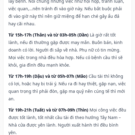
lây bệnh. Nói chung những việc như hội họp, tranh luận,
việc quan,…nên tránh đi vào giờ này. Nếu bắt buộc phải
đi vào giờ này thì nên giữ miệng để hạn ché gây ẩu đả
hay cãi nhau.
Từ 15h-17h (Thân) và từ 03h-05h (Dần)
Là giờ rất tốt
lành, nếu đi thường gặp được may mắn. Buôn bán, kinh
doanh có lời. Người đi sắp về nhà. Phụ nữ có tin mừng.
Mọi việc trong nhà đều hòa hợp. Nếu có bệnh cầu thì sẽ
khỏi, gia đình đều mạnh khỏe.
Từ 17h-19h (Dậu) và từ 05h-07h (Mão)
Cầu tài thì không
có lợi, hoặc hay bị trái ý. Nếu ra đi hay thiệt, gặp nạn, việc
quan trọng thì phải đòn, gặp ma quỷ nên cúng tế thì mới
an.
Từ 19h-21h (Tuất) và từ 07h-09h (Thìn)
Mọi công việc đều
được tốt lành, tốt nhất cầu tài đi theo hướng Tây Nam –
Nhà cửa được yên lành. Người xuất hành thì đều bình
yên.