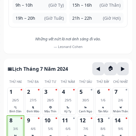
9h – 10h
(Giờ Tỵ)
15h – 16h
(Giờ Thân)
19h – 20h
(Giờ Tuất)
21h – 22h
(Giờ Hợi)
Những vết nứt là nơi ánh sáng đi vào.
— Leonard Cohen
Lịch Tháng 7 Năm 2024
THỨ HAI
THỨ BA
THỨ TƯ
THỨ NĂM
THỨ SÁU
THỨ BẢY
CHỦ NHẬT
1
2
3
4
5
6
7
26/5
27/5
28/5
29/5
30/5
1/6
2/6
🐅
🐈
🐉
🐍
🐎
🐐
🐒
Bính Dần
Đinh Mão
Mậu Thìn
Kỷ Tỵ
Canh Ngọ
Tân Mùi
Nhâm Thân
8
9
10
11
12
13
14
3/6
4/6
5/6
6/6
7/6
8/6
9/6
🐓
🐕
🐖
🐀
🐂
🐅
🐈