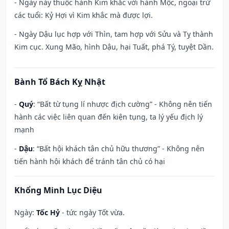
- Ngày này thuộc hành Kim khắc với hành Mộc, ngoại trừ
các tuổi: Kỷ Hợi vì Kim khắc mà được lợi.
- Ngày Dậu lục hợp với Thìn, tam hợp với Sửu và Tỵ thành
Kim cục. Xung Mão, hình Dậu, hại Tuất, phá Tý, tuyệt Dần.
Bành Tổ Bách Kỵ Nhật
-
Quý
: “Bất từ tụng lí nhược địch cường” - Không nên tiến
hành các việc liên quan đến kiện tụng, ta lý yếu địch lý
mạnh
-
Dậu
: “Bất hội khách tân chủ hữu thương” - Không nên
tiến hành hội khách để tránh tân chủ có hại
Khổng Minh Lục Diệu
Ngày:
Tốc Hỷ
- tức ngày Tốt vừa.