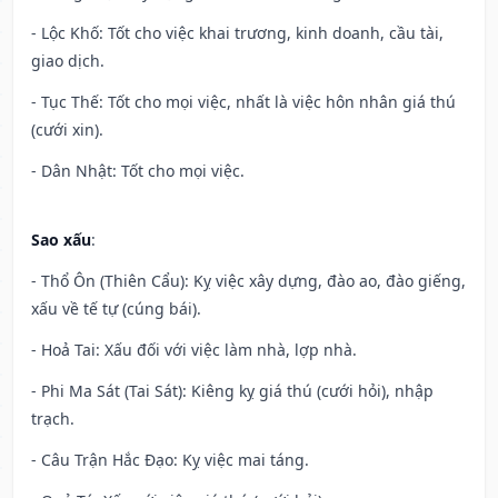
- Lộc Khố: Tốt cho việc khai trương, kinh doanh, cầu tài,
giao dịch.
- Tục Thế: Tốt cho mọi việc, nhất là việc hôn nhân giá thú
(cưới xin).
- Dân Nhật: Tốt cho mọi việc.
Sao xấu
:
- Thổ Ôn (Thiên Cẩu): Kỵ việc xây dựng, đào ao, đào giếng,
xấu về tế tự (cúng bái).
- Hoả Tai: Xấu đối với việc làm nhà, lợp nhà.
- Phi Ma Sát (Tai Sát): Kiêng kỵ giá thú (cưới hỏi), nhập
trạch.
- Câu Trận Hắc Đạo: Kỵ việc mai táng.