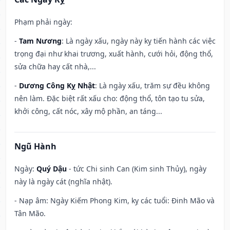
Phạm phải ngày:
-
Tam Nương
: Là ngày xấu, ngày này kỵ tiến hành các việc
trọng đại như khai trương, xuất hành, cưới hỏi, động thổ,
sửa chữa hay cất nhà,...
-
Dương Công Kỵ Nhật
: Là ngày xấu, trăm sự đều không
nên làm. Đặc biệt rất xấu cho: động thổ, tôn tạo tu sửa,
khởi công, cất nóc, xây mộ phần, an táng...
Ngũ Hành
Ngày:
Quý Dậu
- tức Chi sinh Can (Kim sinh Thủy), ngày
này là ngày cát (nghĩa nhật).
- Nạp âm: Ngày Kiếm Phong Kim, kỵ các tuổi: Đinh Mão và
Tân Mão.