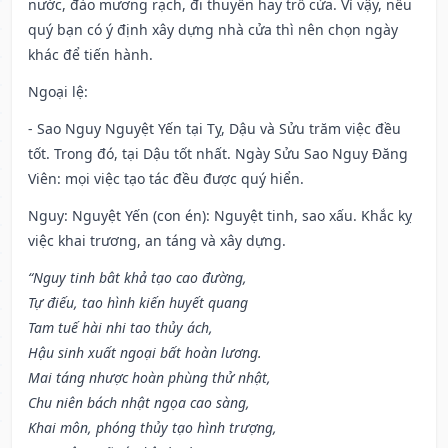
nước, đào mương rạch, đi thuyền hay trổ cửa. Vì vậy, nếu
quý bạn có ý định xây dựng nhà cửa thì nên chọn ngày
khác để tiến hành.
Ngoại lệ
:
- Sao Nguy Nguyệt Yến tại Tỵ, Dậu và Sửu trăm việc đều
tốt. Trong đó, tại Dậu tốt nhất. Ngày Sửu Sao Nguy Đăng
Viên: mọi việc tạo tác đều được quý hiển.
Nguy: Nguyệt Yến (con én): Nguyệt tinh, sao xấu. Khắc kỵ
việc khai trương, an táng và xây dựng.
“Nguy tinh bât khả tạo cao đường,
Tự điếu, tao hình kiến huyết quang
Tam tuế hài nhi tao thủy ách,
Hậu sinh xuất ngoại bất hoàn lương.
Mai táng nhược hoàn phùng thử nhật,
Chu niên bách nhật ngọa cao sàng,
Khai môn, phóng thủy tạo hình trượng,