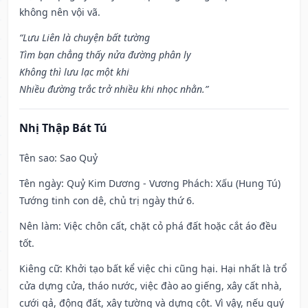
không nên vội vã.
“Lưu Liên là chuyện bất tường
Tìm bạn chẳng thấy nửa đường phân ly
Không thì lưu lạc một khi
Nhiều đường trắc trở nhiều khi nhọc nhằn.”
Nhị Thập Bát Tú
Tên sao
: Sao Quỷ
Tên ngày
: Quỷ Kim Dương - Vương Phách: Xấu (Hung Tú)
Tướng tinh con dê, chủ trị ngày thứ 6.
Nên làm
: Việc chôn cất, chặt cỏ phá đất hoặc cắt áo đều
tốt.
Kiêng cữ
: Khởi tạo bất kể việc chi cũng hại. Hại nhất là trổ
cửa dựng cửa, tháo nước, việc đào ao giếng, xây cất nhà,
cưới gả, động đất, xây tường và dựng cột. Vì vậy, nếu quý