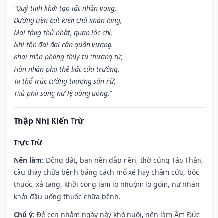
“Quỷ tinh khởi tạo tất nhân vong,
Đường tiền bất kiến chủ nhân lang,
Mai táng thử nhật, quan lộc chí,
Nhi tôn đại đại cận quân vương.
Khai môn phóng thủy tu thương tử,
Hôn nhân phu thê bất cửu trường.
Tu thổ trúc tường thương sản nữ,
Thủ phù song nữ lệ uông uông.”
Thập Nhị Kiến Trừ
Trực Trừ
Nên làm
: Động đất, ban nền đắp nền, thờ cúng Táo Thần,
cầu thầy chữa bệnh bằng cách mổ xẻ hay châm cứu, bốc
thuốc, xả tang, khởi công làm lò nhuộm lò gốm, nữ nhân
khởi đầu uống thuốc chữa bệnh.
Chú ý
: Đẻ con nhằm ngày này khó nuôi, nên làm Âm Đức