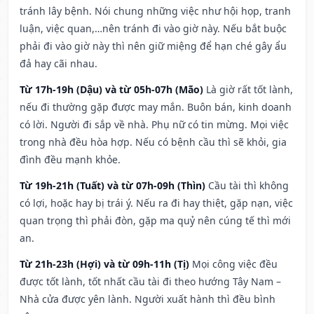
tránh lây bệnh. Nói chung những việc như hội họp, tranh
luận, việc quan,…nên tránh đi vào giờ này. Nếu bắt buộc
phải đi vào giờ này thì nên giữ miệng để hạn ché gây ẩu
đả hay cãi nhau.
Từ 17h-19h (Dậu) và từ 05h-07h (Mão)
Là giờ rất tốt lành,
nếu đi thường gặp được may mắn. Buôn bán, kinh doanh
có lời. Người đi sắp về nhà. Phụ nữ có tin mừng. Mọi việc
trong nhà đều hòa hợp. Nếu có bệnh cầu thì sẽ khỏi, gia
đình đều mạnh khỏe.
Từ 19h-21h (Tuất) và từ 07h-09h (Thìn)
Cầu tài thì không
có lợi, hoặc hay bị trái ý. Nếu ra đi hay thiệt, gặp nạn, việc
quan trọng thì phải đòn, gặp ma quỷ nên cúng tế thì mới
an.
Từ 21h-23h (Hợi) và từ 09h-11h (Tị)
Mọi công việc đều
được tốt lành, tốt nhất cầu tài đi theo hướng Tây Nam –
Nhà cửa được yên lành. Người xuất hành thì đều bình