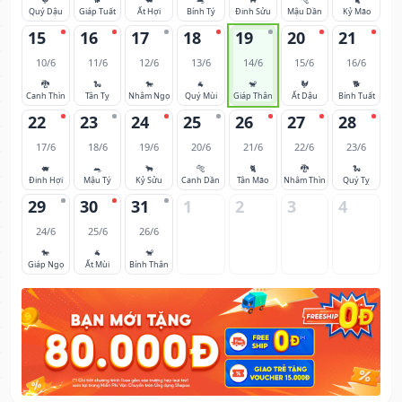
Quý Dậu
Giáp Tuất
Ất Hợi
Bính Tý
Đinh Sửu
Mậu Dần
Kỷ Mão
15
16
17
18
19
20
21
10/6
11/6
12/6
13/6
14/6
15/6
16/6
🐉
🐍
🐎
🐐
🐒
🐓
🐕
Canh Thìn
Tân Tỵ
Nhâm Ngọ
Quý Mùi
Giáp Thân
Ất Dậu
Bính Tuất
22
23
24
25
26
27
28
17/6
18/6
19/6
20/6
21/6
22/6
23/6
🐖
🐀
🐂
🐅
🐈
🐉
🐍
Đinh Hợi
Mậu Tý
Kỷ Sửu
Canh Dần
Tân Mão
Nhâm Thìn
Quý Tỵ
29
30
31
1
2
3
4
24/6
25/6
26/6
🐎
🐐
🐒
Giáp Ngọ
Ất Mùi
Bính Thân