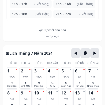
11h – 12h
(Giờ Ngọ)
15h – 16h
(Giờ Thân)
17h – 18h
(Giờ Dậu)
21h – 22h
(Giờ Hợi)
Vạn sự khởi đầu nan.
— Tục ngữ
Lịch Tháng 7 Năm 2024
THỨ HAI
THỨ BA
THỨ TƯ
THỨ NĂM
THỨ SÁU
THỨ BẢY
CHỦ NHẬT
1
2
3
4
5
6
7
26/5
27/5
28/5
29/5
30/5
1/6
2/6
🐅
🐈
🐉
🐍
🐎
🐐
🐒
Bính Dần
Đinh Mão
Mậu Thìn
Kỷ Tỵ
Canh Ngọ
Tân Mùi
Nhâm Thân
8
9
10
11
12
13
14
3/6
4/6
5/6
6/6
7/6
8/6
9/6
🐓
🐕
🐖
🐀
🐂
🐅
🐈