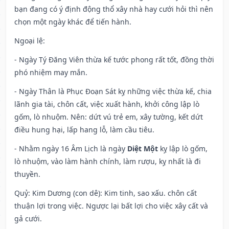
bạn đang có ý định động thổ xây nhà hay cưới hỏi thì nên
chọn một ngày khác để tiến hành.
Ngoại lệ
:
- Ngày Tý Đăng Viên thừa kế tước phong rất tốt, đồng thời
phó nhiệm may mắn.
- Ngày Thân là Phục Đoạn Sát kỵ những việc thừa kế, chia
lãnh gia tài, chôn cất, việc xuất hành, khởi công lập lò
gốm, lò nhuộm. Nên: dứt vú trẻ em, xây tường, kết dứt
điều hung hại, lấp hang lỗ, làm cầu tiêu.
- Nhằm ngày 16 Âm Lịch là ngày
Diệt Một
kỵ lập lò gốm,
lò nhuộm, vào làm hành chính, làm rượu, kỵ nhất là đi
thuyền.
Quỷ: Kim Dương (con dê): Kim tinh, sao xấu. chôn cất
thuận lợi trong việc. Ngược lại bất lợi cho việc xây cất và
gả cưới.