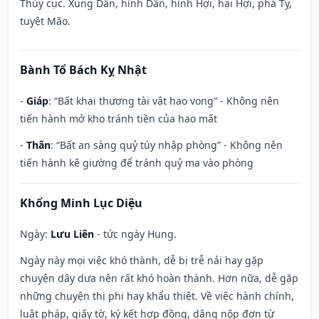
Thủy cục. Xung Dần, hình Dần, hình Hợi, hại Hợi, phá Tỵ,
tuyệt Mão.
Bành Tổ Bách Kỵ Nhật
-
Giáp
: “Bất khai thương tài vật hao vong” - Không nên
tiến hành mở kho tránh tiền của hao mất
-
Thân
: “Bất an sàng quỷ túy nhập phòng” - Không nên
tiến hành kê giường để tránh quỷ ma vào phòng
Khổng Minh Lục Diệu
Ngày:
Lưu Liên
- tức ngày Hung.
Ngày này mọi việc khó thành, dễ bị trễ nải hay gặp
chuyện dây dưa nên rất khó hoàn thành. Hơn nữa, dễ gặp
những chuyện thị phi hay khẩu thiệt. Về việc hành chính,
luật pháp, giấy tờ, ký kết hợp đồng, dâng nộp đơn từ