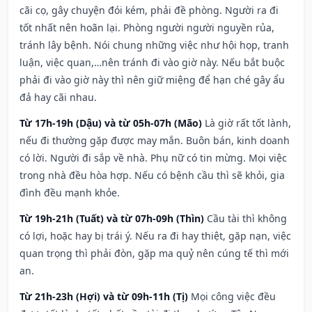
cãi cọ, gây chuyện đói kém, phải đề phòng. Người ra đi
tốt nhất nên hoãn lại. Phòng người người nguyền rủa,
tránh lây bệnh. Nói chung những việc như hội họp, tranh
luận, việc quan,…nên tránh đi vào giờ này. Nếu bắt buộc
phải đi vào giờ này thì nên giữ miệng để hạn ché gây ẩu
đả hay cãi nhau.
Từ 17h-19h (Dậu) và từ 05h-07h (Mão)
Là giờ rất tốt lành,
nếu đi thường gặp được may mắn. Buôn bán, kinh doanh
có lời. Người đi sắp về nhà. Phụ nữ có tin mừng. Mọi việc
trong nhà đều hòa hợp. Nếu có bệnh cầu thì sẽ khỏi, gia
đình đều mạnh khỏe.
Từ 19h-21h (Tuất) và từ 07h-09h (Thìn)
Cầu tài thì không
có lợi, hoặc hay bị trái ý. Nếu ra đi hay thiệt, gặp nạn, việc
quan trọng thì phải đòn, gặp ma quỷ nên cúng tế thì mới
an.
Từ 21h-23h (Hợi) và từ 09h-11h (Tị)
Mọi công việc đều