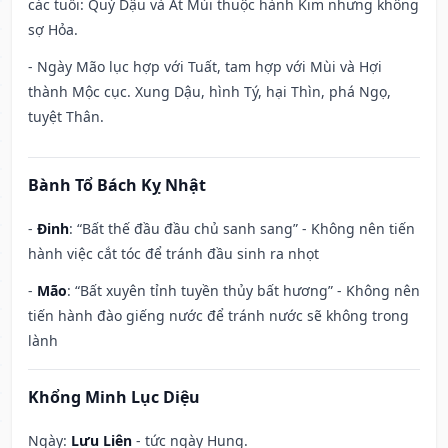
các tuổi: Quý Dậu và Ất Mùi thuộc hành Kim nhưng không
sợ Hỏa.
- Ngày Mão lục hợp với Tuất, tam hợp với Mùi và Hợi
thành Mộc cục. Xung Dậu, hình Tý, hại Thìn, phá Ngọ,
tuyệt Thân.
Bành Tổ Bách Kỵ Nhật
-
Đinh
: “Bất thế đầu đầu chủ sanh sang” - Không nên tiến
hành việc cắt tóc để tránh đầu sinh ra nhọt
-
Mão
: “Bất xuyên tỉnh tuyền thủy bất hương” - Không nên
tiến hành đào giếng nước để tránh nước sẽ không trong
lành
Khổng Minh Lục Diệu
Ngày:
Lưu Liên
- tức ngày Hung.