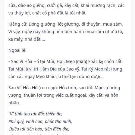
cửa, đào ao giếng, cưới gả, xây cất, khai mương rạch, các
vụ thủy lợi, chặt cỏ phá đất là tốt nhất.
Kiêng cữ
: Đóng giường, lót giường, đi thuyền, mua sắm.
Vì vậy, ngày này không nên tiến hành mua sắm như ô tô,
xe máy, nhà đất ...
Ngoại lệ
:
- Sao Vĩ Hỏa Hổ tại Mùi, Hợi, Mẹo (mão) khắc kỵ chôn cất.
Tại Mùi là vị trí Hãm Địa của Sao Vỹ. Tại Kỷ Mẹo rất Hung,
còn các ngày Mẹo khác có thể tạm dùng được.
Sao Vĩ: Hỏa Hổ (con cọp): Hỏa tinh, sao tốt. Mọi sự hưng
vượng, thuận lợi trong việc xuất ngoại, xây cất, và hôn
nhân.
“Vĩ tinh tạo tác đắc thiên ân,
Phú quý, vinh hoa, phúc thọ ninh,
Chiêu tài tiến bảo, tiến điền địa,