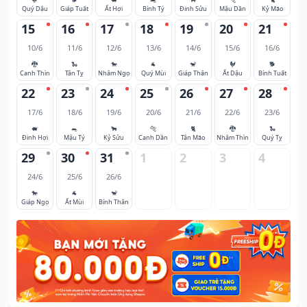
Quý Dậu
Giáp Tuất
Ất Hợi
Bính Tý
Đinh Sửu
Mậu Dần
Kỷ Mão
15
16
17
18
19
20
21
10/6
11/6
12/6
13/6
14/6
15/6
16/6
🐉
🐍
🐎
🐐
🐒
🐓
🐕
Canh Thìn
Tân Tỵ
Nhâm Ngọ
Quý Mùi
Giáp Thân
Ất Dậu
Bính Tuất
22
23
24
25
26
27
28
17/6
18/6
19/6
20/6
21/6
22/6
23/6
🐖
🐀
🐂
🐅
🐈
🐉
🐍
Đinh Hợi
Mậu Tý
Kỷ Sửu
Canh Dần
Tân Mão
Nhâm Thìn
Quý Tỵ
29
30
31
1
2
3
4
24/6
25/6
26/6
🐎
🐐
🐒
Giáp Ngọ
Ất Mùi
Bính Thân