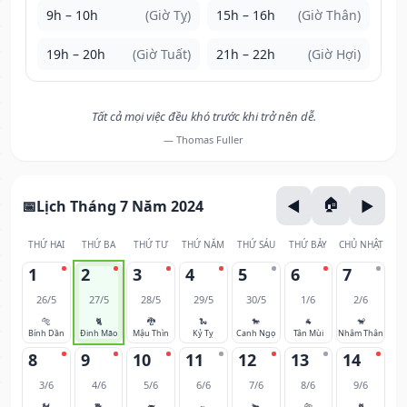
9h – 10h
(Giờ Tỵ)
15h – 16h
(Giờ Thân)
19h – 20h
(Giờ Tuất)
21h – 22h
(Giờ Hợi)
Tất cả mọi việc đều khó trước khi trở nên dễ.
— Thomas Fuller
Lịch Tháng 7 Năm 2024
THỨ HAI
THỨ BA
THỨ TƯ
THỨ NĂM
THỨ SÁU
THỨ BẢY
CHỦ NHẬT
1
2
3
4
5
6
7
26/5
27/5
28/5
29/5
30/5
1/6
2/6
🐅
🐈
🐉
🐍
🐎
🐐
🐒
Bính Dần
Đinh Mão
Mậu Thìn
Kỷ Tỵ
Canh Ngọ
Tân Mùi
Nhâm Thân
8
9
10
11
12
13
14
3/6
4/6
5/6
6/6
7/6
8/6
9/6
🐓
🐕
🐖
🐀
🐂
🐅
🐈