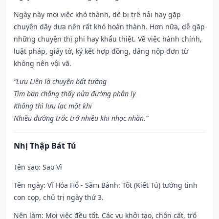
Ngày này mọi việc khó thành, dễ bị trễ nải hay gặp
chuyện dây dưa nên rất khó hoàn thành. Hơn nữa, dễ gặp
những chuyện thị phi hay khẩu thiệt. Về việc hành chính,
luật pháp, giấy tờ, ký kết hợp đồng, dâng nộp đơn từ
không nên vội vã.
“Lưu Liên là chuyện bất tường
Tìm bạn chẳng thấy nửa đường phân ly
Không thì lưu lạc một khi
Nhiều đường trắc trở nhiều khi nhọc nhằn.”
Nhị Thập Bát Tú
Tên sao
: Sao Vĩ
Tên ngày
: Vĩ Hỏa Hổ - Sầm Bành: Tốt (Kiết Tú) tướng tinh
con cọp, chủ trị ngày thứ 3.
Nên làm
: Mọi việc đều tốt. Các vụ khởi tạo, chôn cất, trổ