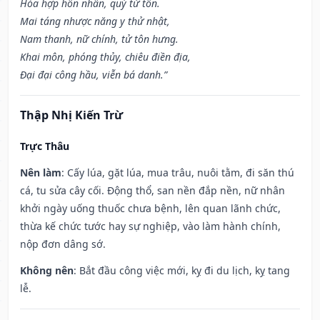
Hòa hợp hôn nhân, quý tử tôn.
Mai táng nhược năng y thử nhật,
Nam thanh, nữ chính, tử tôn hưng.
Khai môn, phóng thủy, chiêu điền địa,
Đại đại công hầu, viễn bá danh.”
Thập Nhị Kiến Trừ
Trực Thâu
Nên làm
: Cấy lúa, gặt lúa, mua trâu, nuôi tằm, đi săn thú
cá, tu sửa cây cối. Động thổ, san nền đắp nền, nữ nhân
khởi ngày uống thuốc chưa bệnh, lên quan lãnh chức,
thừa kế chức tước hay sự nghiệp, vào làm hành chính,
nộp đơn dâng sớ.
Không nên
: Bắt đầu công việc mới, kỵ đi du lịch, kỵ tang
lễ.