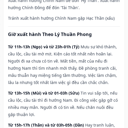
Xuất hành hướng Chính Nam để đón 'Hỷ Thần'. Xuất hành
hướng Chính Đông để đón 'Tài Thần'.
Tránh xuất hành hướng Chính Nam gặp Hạc Thần (xấu)
Giờ xuất hành Theo Lý Thuần Phong
Từ 11h-13h (Ngọ) và từ 23h-01h (Tý)
Mưu sự khó thành,
cầu lộc, cầu tài mờ mịt. Kiện cáo tốt nhất nên hoãn lại.
Người đi xa chưa có tin về. Mất tiền, mất của nếu đi
hướng Nam thì tìm nhanh mới thấy. Đề phòng tranh cãi,
mâu thuẫn hay miệng tiếng tầm thường. Việc làm chậm,
lâu la nhưng tốt nhất làm việc gì đều cần chắc chắn.
Từ 13h-15h (Mùi) và từ 01-03h (Sửu)
Tin vui sắp tới, nếu
cầu lộc, cầu tài thì đi hướng Nam. Đi công việc gặp gỡ có
nhiều may mắn. Người đi có tin về. Nếu chăn nuôi đều
gặp thuận lợi.
Từ 15h-17h (Thân) và từ 03h-05h (Dần)
Hay tranh luận,