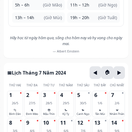
5h – 6h
(Giờ Mão)
11h – 12h
(Giờ Ngọ)
13h – 14h
(Giờ Mùi)
19h – 20h
(Giờ Tuất)
Hãy học từ ngày hôm qua, sống cho hôm nay và hy vọng cho ngày
mai.
— Albert Einstein
Lịch Tháng 7 Năm 2024
THỨ HAI
THỨ BA
THỨ TƯ
THỨ NĂM
THỨ SÁU
THỨ BẢY
CHỦ NHẬT
1
2
3
4
5
6
7
26/5
27/5
28/5
29/5
30/5
1/6
2/6
🐅
🐈
🐉
🐍
🐎
🐐
🐒
Bính Dần
Đinh Mão
Mậu Thìn
Kỷ Tỵ
Canh Ngọ
Tân Mùi
Nhâm Thân
8
9
10
11
12
13
14
3/6
4/6
5/6
6/6
7/6
8/6
9/6