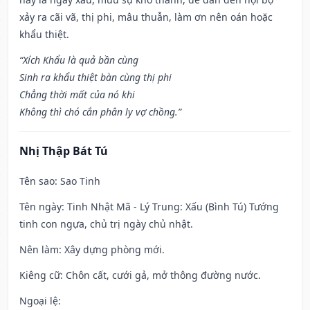
xảy ra cãi vã, thị phi, mâu thuẫn, làm ơn nên oán hoặc
khẩu thiệt.
“Xích Khẩu là quả bần cùng
Sinh ra khẩu thiệt bàn cùng thị phi
Chẳng thời mất của nó khi
Không thì chó cắn phân ly vợ chồng.”
Nhị Thập Bát Tú
Tên sao
: Sao Tinh
Tên ngày
: Tinh Nhật Mã - Lý Trung: Xấu (Bình Tú) Tướng
tinh con ngựa, chủ trị ngày chủ nhật.
Nên làm
: Xây dựng phòng mới.
Kiêng cữ
: Chôn cất, cưới gả, mở thông đường nước.
Ngoại lệ
: