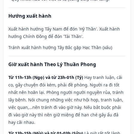
Hướng xuất hành
Xuất hành hướng Tây Nam để đón 'Hỷ Thần'. Xuất hành
hướng Chính Đông để đón 'Tài Thần'.
Tránh xuất hành hướng Tây Bắc gặp Hạc Thần (xấu)
Giờ xuất hành Theo Lý Thuần Phong
Từ 11h-13h (Ngọ) và từ 23h-01h (Tý)
Hay tranh luận, cãi
cọ, gây chuyện đói kém, phải đề phòng. Người ra đi tốt
nhất nên hoãn lại. Phòng người người nguyền rủa, tránh
lây bệnh. Nói chung những việc như hội họp, tranh luận,
việc quan,…nên tránh đi vào giờ này. Nếu bắt buộc phải
đi vào giờ này thì nên giữ miệng để hạn ché gây ẩu đả
hay cãi nhau.
Từ 13h-15h (Mùi) và từ 01-03h (Sửu)
Là giờ rất tốt lành,