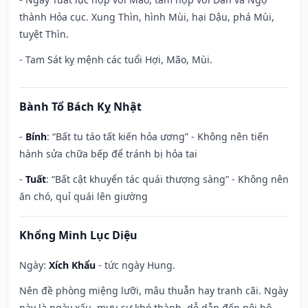
thành Hỏa cục. Xung Thìn, hình Mùi, hại Dậu, phá Mùi,
tuyệt Thìn.
- Tam Sát kỵ mệnh các tuổi Hợi, Mão, Mùi.
Bành Tổ Bách Kỵ Nhật
-
Bính
: “Bất tu táo tất kiến hỏa ương” - Không nên tiến
hành sửa chữa bếp để tránh bị hỏa tai
-
Tuất
: “Bất cật khuyển tác quái thượng sàng” - Không nên
ăn chó, quỉ quái lên giường
Khổng Minh Lục Diệu
Ngày:
Xích Khẩu
- tức ngày Hung.
Nên đề phòng miệng lưỡi, mâu thuẫn hay tranh cãi. Ngày
này là ngày xấu, mưu sự khó thành, dễ dẫn đến nội bộ