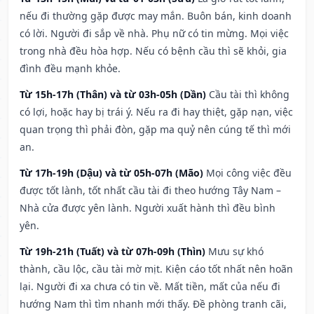
nếu đi thường gặp được may mắn. Buôn bán, kinh doanh
có lời. Người đi sắp về nhà. Phụ nữ có tin mừng. Mọi việc
trong nhà đều hòa hợp. Nếu có bệnh cầu thì sẽ khỏi, gia
đình đều mạnh khỏe.
Từ 15h-17h (Thân) và từ 03h-05h (Dần)
Cầu tài thì không
có lợi, hoặc hay bị trái ý. Nếu ra đi hay thiệt, gặp nạn, việc
quan trọng thì phải đòn, gặp ma quỷ nên cúng tế thì mới
an.
Từ 17h-19h (Dậu) và từ 05h-07h (Mão)
Mọi công việc đều
được tốt lành, tốt nhất cầu tài đi theo hướng Tây Nam –
Nhà cửa được yên lành. Người xuất hành thì đều bình
yên.
Từ 19h-21h (Tuất) và từ 07h-09h (Thìn)
Mưu sự khó
thành, cầu lộc, cầu tài mờ mịt. Kiện cáo tốt nhất nên hoãn
lại. Người đi xa chưa có tin về. Mất tiền, mất của nếu đi
hướng Nam thì tìm nhanh mới thấy. Đề phòng tranh cãi,