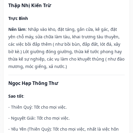
Thập Nhị Kiến Trừ
Trực Bình
Nên làm
: Nhập vào kho, đặt táng, gắn cửa, kê gác, đặt
yên chỗ máy, sửa chữa làm tàu, khai trương tàu thuyền,
các việc bồi đắp thêm ( như bồi bùn, đắp đất, lót đá, xây
bờ kè.) Lót giường đóng giường, thừa kế tước phong hay
thừa kế sự nghiệp, các vụ làm cho khuyết thủng ( như đào
mương, móc giếng, xả nước.)
Ngọc Hạp Thông Thư
Sao tốt
:
- Thiên Quý: Tốt cho mọi việc.
- Nguyệt Giải: Tốt cho mọi việc.
- Yếu Yên (Thiên Quý): Tốt cho mọi việc, nhất là việc hôn