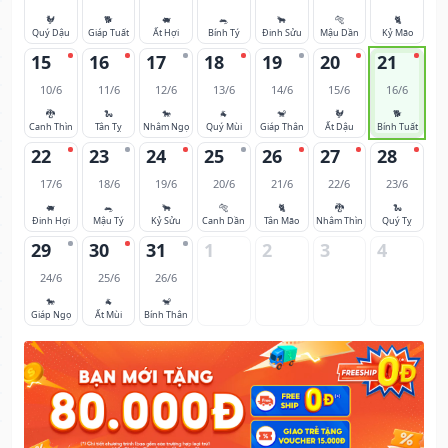
🐓
🐕
🐖
🐀
🐂
🐅
🐈
Quý Dậu
Giáp Tuất
Ất Hợi
Bính Tý
Đinh Sửu
Mậu Dần
Kỷ Mão
15
16
17
18
19
20
21
10/6
11/6
12/6
13/6
14/6
15/6
16/6
🐉
🐍
🐎
🐐
🐒
🐓
🐕
Canh Thìn
Tân Tỵ
Nhâm Ngọ
Quý Mùi
Giáp Thân
Ất Dậu
Bính Tuất
22
23
24
25
26
27
28
17/6
18/6
19/6
20/6
21/6
22/6
23/6
🐖
🐀
🐂
🐅
🐈
🐉
🐍
Đinh Hợi
Mậu Tý
Kỷ Sửu
Canh Dần
Tân Mão
Nhâm Thìn
Quý Tỵ
29
30
31
1
2
3
4
24/6
25/6
26/6
🐎
🐐
🐒
Giáp Ngọ
Ất Mùi
Bính Thân