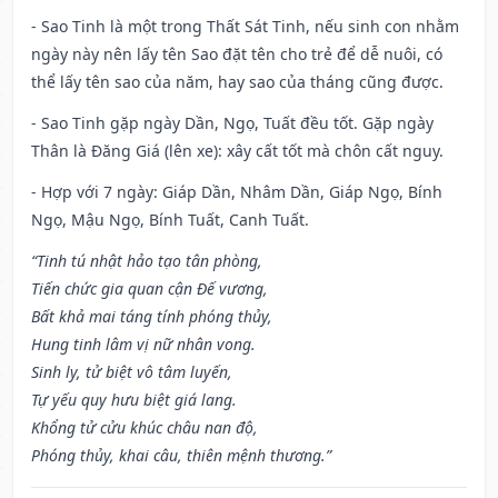
- Sao Tinh là một trong Thất Sát Tinh, nếu sinh con nhằm
ngày này nên lấy tên Sao đặt tên cho trẻ để dễ nuôi, có
thể lấy tên sao của năm, hay sao của tháng cũng được.
- Sao Tinh gặp ngày Dần, Ngọ, Tuất đều tốt. Gặp ngày
Thân là Đăng Giá (lên xe): xây cất tốt mà chôn cất nguy.
- Hợp với 7 ngày: Giáp Dần, Nhâm Dần, Giáp Ngọ, Bính
Ngọ, Mậu Ngọ, Bính Tuất, Canh Tuất.
“Tinh tú nhật hảo tạo tân phòng,
Tiến chức gia quan cận Đế vương,
Bất khả mai táng tính phóng thủy,
Hung tinh lâm vị nữ nhân vong.
Sinh ly, tử biệt vô tâm luyến,
Tự yếu quy hưu biệt giá lang.
Khổng tử cửu khúc châu nan độ,
Phóng thủy, khai câu, thiên mệnh thương.”