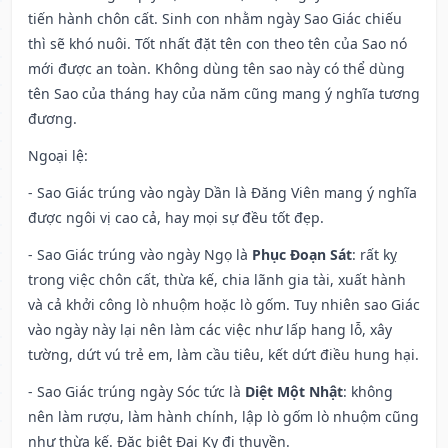
tiến hành chôn cất. Sinh con nhằm ngày Sao Giác chiếu
thì sẽ khó nuôi. Tốt nhất đặt tên con theo tên của Sao nó
mới được an toàn. Không dùng tên sao này có thể dùng
tên Sao của tháng hay của năm cũng mang ý nghĩa tương
đương.
Ngoại lệ
:
- Sao Giác trúng vào ngày Dần là Đăng Viên mang ý nghĩa
được ngôi vị cao cả, hay mọi sự đều tốt đẹp.
- Sao Giác trúng vào ngày Ngọ là
Phục Đoạn Sát
: rất kỵ
trong việc chôn cất, thừa kế, chia lãnh gia tài, xuất hành
và cả khởi công lò nhuộm hoặc lò gốm. Tuy nhiên sao Giác
vào ngày này lại nên làm các việc như lấp hang lỗ, xây
tường, dứt vú trẻ em, làm cầu tiêu, kết dứt điều hung hại.
- Sao Giác trúng ngày Sóc tức là
Diệt Một Nhật
: không
nên làm rượu, làm hành chính, lập lò gốm lò nhuộm cũng
như thừa kế. Đặc biệt Đại Kỵ đi thuyền.