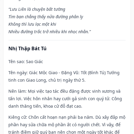
“Lưu Liên là chuyện bất tường
Tìm bạn chẳng thấy nửa đường phân ly
Không thì lưu lạc một khi
Nhiều đường trắc trở nhiều khi nhọc nhằn.”
Nhị Thập Bát Tú
Tên sao
: Sao Giác
Tên ngày
: Giác Mộc Giao - Đặng Vũ: Tốt (Bình Tú) Tướng
tinh con Giao Long, chủ trị ngày thứ 5.
Nên làm
: Mọi việc tạo tác đều đặng được vinh xương và
tấn lợi. Việc hôn nhân hay cưới gả sinh con quý tử. Công
danh thăng tiến, khoa cử đỗ đạt cao.
Kiêng cữ
: Chôn cất hoạn nạn phải ba năm. Dù xây đắp mộ
phần hay sửa chữa mộ phần ắt có người chết. Vì vậy, để
tránh điềm giữ quý bạn nên chọn một ngày tốt khác để