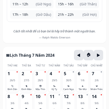
11h – 12h
(Giờ Ngọ)
15h – 16h
(Giờ Thân)
17h – 18h
(Giờ Dậu)
21h – 22h
(Giờ Hợi)
Cách tốt nhất để có bạn bè là hãy trở thành một người bạn.
— Ralph Waldo Emerson
Lịch Tháng 7 Năm 2024
THỨ HAI
THỨ BA
THỨ TƯ
THỨ NĂM
THỨ SÁU
THỨ BẢY
CHỦ NHẬT
1
2
3
4
5
6
7
26/5
27/5
28/5
29/5
30/5
1/6
2/6
🐅
🐈
🐉
🐍
🐎
🐐
🐒
Bính Dần
Đinh Mão
Mậu Thìn
Kỷ Tỵ
Canh Ngọ
Tân Mùi
Nhâm Thân
8
9
10
11
12
13
14
3/6
4/6
5/6
6/6
7/6
8/6
9/6
🐓
🐕
🐖
🐀
🐂
🐅
🐈