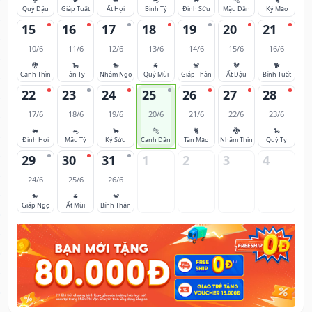
Quý Dậu
Giáp Tuất
Ất Hợi
Bính Tý
Đinh Sửu
Mậu Dần
Kỷ Mão
15
16
17
18
19
20
21
10/6
11/6
12/6
13/6
14/6
15/6
16/6
🐉
🐍
🐎
🐐
🐒
🐓
🐕
Canh Thìn
Tân Tỵ
Nhâm Ngọ
Quý Mùi
Giáp Thân
Ất Dậu
Bính Tuất
22
23
24
25
26
27
28
17/6
18/6
19/6
20/6
21/6
22/6
23/6
🐖
🐀
🐂
🐅
🐈
🐉
🐍
Đinh Hợi
Mậu Tý
Kỷ Sửu
Canh Dần
Tân Mão
Nhâm Thìn
Quý Tỵ
29
30
31
1
2
3
4
24/6
25/6
26/6
🐎
🐐
🐒
Giáp Ngọ
Ất Mùi
Bính Thân