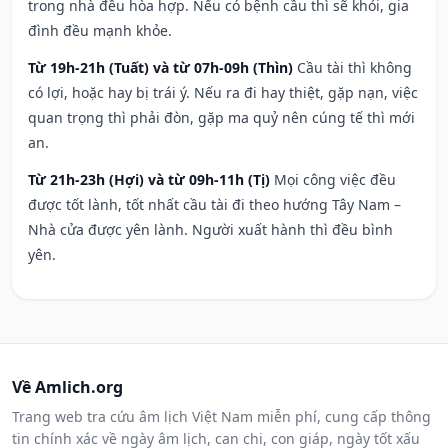
trong nhà đều hòa hợp. Nếu có bệnh cầu thì sẽ khỏi, gia
đình đều mạnh khỏe.
Từ 19h-21h (Tuất) và từ 07h-09h (Thìn)
Cầu tài thì không
có lợi, hoặc hay bị trái ý. Nếu ra đi hay thiệt, gặp nạn, việc
quan trọng thì phải đòn, gặp ma quỷ nên cúng tế thì mới
an.
Từ 21h-23h (Hợi) và từ 09h-11h (Tị)
Mọi công việc đều
được tốt lành, tốt nhất cầu tài đi theo hướng Tây Nam –
Nhà cửa được yên lành. Người xuất hành thì đều bình
yên.
Về Amlich.org
Trang web tra cứu âm lịch Việt Nam miễn phí, cung cấp thông
tin chính xác về ngày âm lịch, can chi, con giáp, ngày tốt xấu