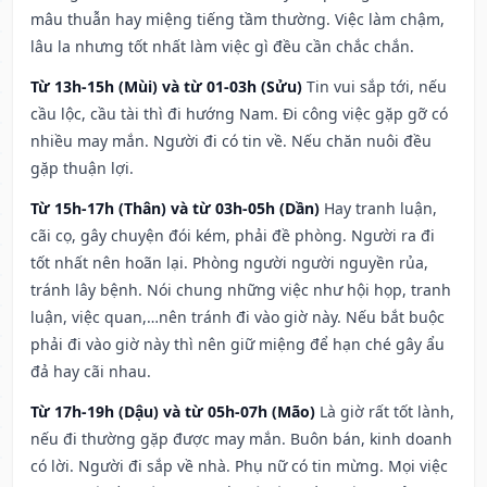
mâu thuẫn hay miệng tiếng tầm thường. Việc làm chậm,
lâu la nhưng tốt nhất làm việc gì đều cần chắc chắn.
Từ 13h-15h (Mùi) và từ 01-03h (Sửu)
Tin vui sắp tới, nếu
cầu lộc, cầu tài thì đi hướng Nam. Đi công việc gặp gỡ có
nhiều may mắn. Người đi có tin về. Nếu chăn nuôi đều
gặp thuận lợi.
Từ 15h-17h (Thân) và từ 03h-05h (Dần)
Hay tranh luận,
cãi cọ, gây chuyện đói kém, phải đề phòng. Người ra đi
tốt nhất nên hoãn lại. Phòng người người nguyền rủa,
tránh lây bệnh. Nói chung những việc như hội họp, tranh
luận, việc quan,…nên tránh đi vào giờ này. Nếu bắt buộc
phải đi vào giờ này thì nên giữ miệng để hạn ché gây ẩu
đả hay cãi nhau.
Từ 17h-19h (Dậu) và từ 05h-07h (Mão)
Là giờ rất tốt lành,
nếu đi thường gặp được may mắn. Buôn bán, kinh doanh
có lời. Người đi sắp về nhà. Phụ nữ có tin mừng. Mọi việc