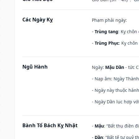
Các Ngày Kỵ
Phạm phải ngày:
-
Trùng tang
: Kỵ chôn
-
Trùng Phục
: Kỵ chôn
Ngũ Hành
Ngày:
Mậu Dần
- tức C
- Nạp âm: Ngày Thành 
- Ngày này thuộc hành
- Ngày Dần lục hợp với
Bành Tổ Bách Kỵ Nhật
-
Mậu
: “Bất thụ điền 
-
Dần
: “Bất tế tự quỷ