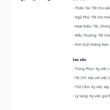
- Thiên Tài: Tốt cho vi
- Ngũ Phú: Tốt cho mọi
- Hoạt Điệu: Tốt, nhưn
- Mẫu Thương: Tốt cho 
- Kim Quỹ Hoàng Đạo: T
Sao xấu
:
- Trùng Phục: Kỵ việc c
- Tội Chỉ: Xấu với việc 
- Thổ Cẩm: Kỵ việc xây
- Ly Sàng: Kỵ việc giá t