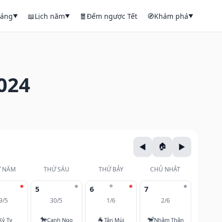
háng
📖
Lịch năm
🧧
Đếm ngược Tết
🧭
Khám phá
▼
▼
▼
024
 NĂM
THỨ SÁU
THỨ BẢY
CHỦ NHẬT
⭐
5
6
7
9/5
30/5
1/6
2/6
🐎
🐐
🐒
Kỷ Tỵ
Canh Ngọ
Tân Mùi
Nhâm Thân