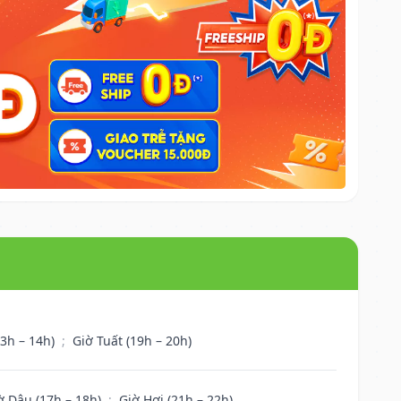
13h – 14h)
;
Giờ Tuất (19h – 20h)
ờ Dậu (17h – 18h)
;
Giờ Hợi (21h – 22h)