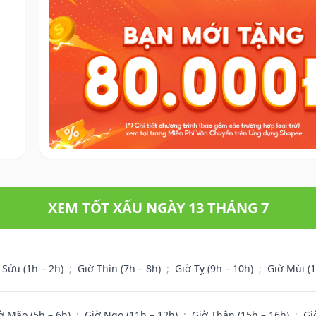
XEM TỐT XẤU NGÀY 13 THÁNG 7
 Sửu (1h – 2h)
;
Giờ Thìn (7h – 8h)
;
Giờ Tỵ (9h – 10h)
;
Giờ Mùi (
ờ Mão (5h – 6h)
;
Giờ Ngọ (11h – 12h)
;
Giờ Thân (15h – 16h)
;
Gi