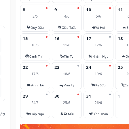
8
9
10
11
3/6
4/6
5/6
n
🐓
🐕
🐖
🐀
Quý Dậu
Giáp Tuất
Ất Hợi
B
15
16
17
18
10/6
11/6
12/6
1
🐉
🐍
🐎
🐐
Canh Thìn
Tân Tỵ
Nhâm Ngọ
Q
22
23
24
25
17/6
18/6
19/6
2
🐖
🐀
🐂
🐅
Đinh Hợi
Mậu Tý
Kỷ Sửu
Ca
29
30
31
1
24/6
25/6
26/6
🐎
🐐
🐒
tha
Giáp Ngọ
Ất Mùi
Bính Thân