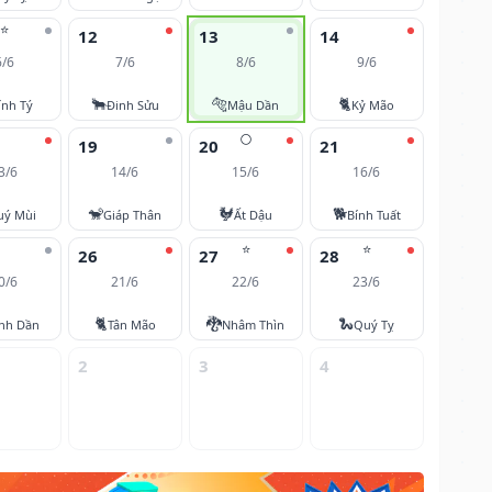
⭐
12
13
14
6/6
7/6
8/6
9/6
🐂
🐅
🐈
ính Tý
Đinh Sửu
Mậu Dần
Kỷ Mão
🌕
19
20
21
3/6
14/6
15/6
16/6
🐒
🐓
🐕
uý Mùi
Giáp Thân
Ất Dậu
Bính Tuất
⭐
⭐
26
27
28
0/6
21/6
22/6
23/6
🐈
🐉
🐍
nh Dần
Tân Mão
Nhâm Thìn
Quý Tỵ
2
3
4