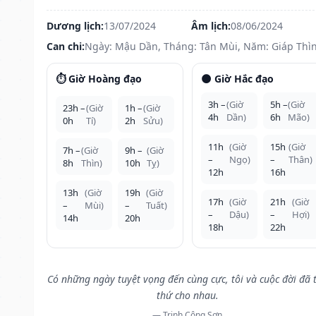
Dương lịch:
13/07/2024
Âm lịch:
08/06/2024
Can chi:
Ngày: Mậu Dần, Tháng: Tân Mùi, Năm: Giáp Thì
⏱️ Giờ Hoàng đạo
🌑 Giờ Hắc đạo
3h –
(Giờ
5h –
(Giờ
23h –
(Giờ
1h –
(Giờ
4h
Dần)
6h
Mão)
0h
Tí)
2h
Sửu)
11h
(Giờ
15h
(Giờ
7h –
(Giờ
9h –
(Giờ
–
Ngọ)
–
Thân)
8h
Thìn)
10h
Tỵ)
12h
16h
13h
(Giờ
19h
(Giờ
17h
(Giờ
21h
(Giờ
–
Mùi)
–
Tuất)
–
Dậu)
–
Hợi)
14h
20h
18h
22h
Có những ngày tuyệt vọng đến cùng cực, tôi và cuộc đời đã 
thứ cho nhau.
— Trịnh Công Sơn