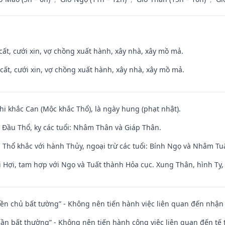
 cất, cưới xin, vợ chồng xuất hành, xây nhà, xây mồ mả.
 cất, cưới xin, vợ chồng xuất hành, xây nhà, xây mồ mả.
hi khắc Can (Mộc khắc Thổ), là ngày hung (phạt nhật).
Đầu Thổ, kỵ các tuổi: Nhâm Thân và Giáp Thân.
 Thổ khắc với hành Thủy, ngoại trừ các tuổi: Bính Ngọ và Nhâm T
 Hợi, tam hợp với Ngọ và Tuất thành Hỏa cục. Xung Thân, hình Tỵ, 
điền chủ bất tường” - Không nên tiến hành việc liên quan đến nhậ
 thần bất thường” - Không nên tiến hành công việc liên quan đến t