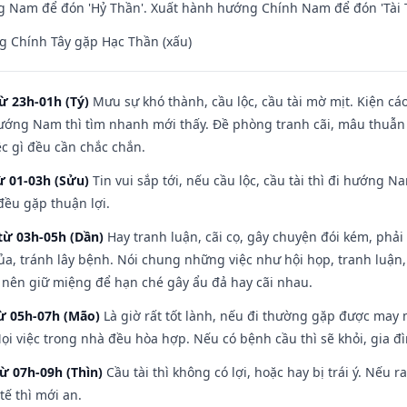
 Nam để đón 'Hỷ Thần'. Xuất hành hướng Chính Nam để đón 'Tài 
g Chính Tây gặp Hạc Thần (xấu)
ừ 23h-01h (Tý)
Mưu sự khó thành, cầu lộc, cầu tài mờ mịt. Kiện cáo
hướng Nam thì tìm nhanh mới thấy. Đề phòng tranh cãi, mâu thuẫn
ệc gì đều cần chắc chắn.
ừ 01-03h (Sửu)
Tin vui sắp tới, nếu cầu lộc, cầu tài thì đi hướng 
đều gặp thuận lợi.
từ 03h-05h (Dần)
Hay tranh luận, cãi cọ, gây chuyện đói kém, phải
a, tránh lây bệnh. Nói chung những việc như hội họp, tranh luận,
ì nên giữ miệng để hạn ché gây ẩu đả hay cãi nhau.
từ 05h-07h (Mão)
Là giờ rất tốt lành, nếu đi thường gặp được may 
ọi việc trong nhà đều hòa hợp. Nếu có bệnh cầu thì sẽ khỏi, gia 
từ 07h-09h (Thìn)
Cầu tài thì không có lợi, hoặc hay bị trái ý. Nếu r
ế thì mới an.