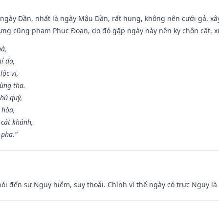
ại ngày Dần, nhất là ngày Mậu Dần, rất hung, không nên cưới gả, x
ưng cũng phạm Phục Đoạn, do đó gặp ngày này nên kỵ chôn cất, xuấ
hà,
í đa,
ộc vị,
ùng tha.
hú quý,
 hòa,
 cát khánh,
 pha.”
nói đến sự Nguy hiểm, suy thoái. Chính vì thế ngày có trực Nguy l