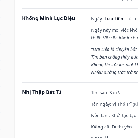
Khổng Minh Lục Diệu
Ngày:
Lưu Liên
- tức 
Ngày này mọi việc khó
thiệt. Về việc hành ch
“Lưu Liên là chuyện bất
Tìm bạn chẳng thấy nử
Không thì lưu lạc một k
Nhiều đường trắc trở nh
Nhị Thập Bát Tú
Tên sao
: Sao Vị
Tên ngày
: Vị Thổ Trĩ (
Nên làm
: Khởi tạo tạo 
Kiêng cữ
: Đi thuyền