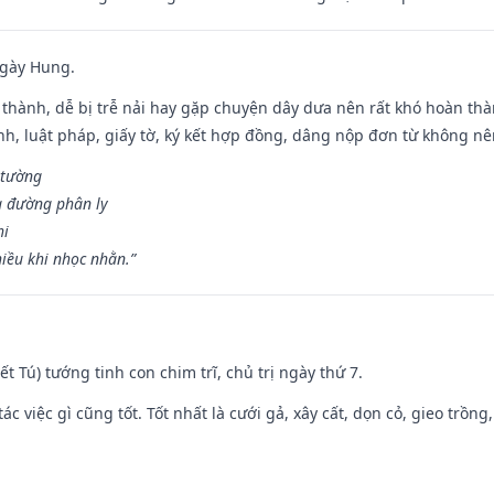
ngày Hung.
 thành, dễ bị trễ nải hay gặp chuyện dây dưa nên rất khó hoàn th
ính, luật pháp, giấy tờ, ký kết hợp đồng, dâng nộp đơn từ không nên
 tường
a đường phân ly
hi
iều khi nhọc nhằn.”
Kiết Tú) tướng tinh con chim trĩ, chủ trị ngày thứ 7.
tác việc gì cũng tốt. Tốt nhất là cưới gả, xây cất, dọn cỏ, gieo trồng,