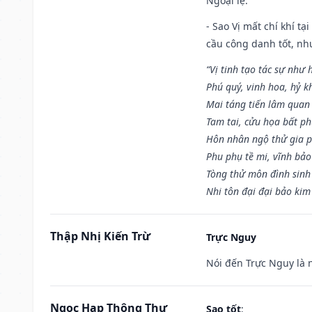
Ngoại lệ
:
- Sao Vị mất chí khí t
cầu công danh tốt, nh
“Vị tinh tạo tác sự như 
Phú quý, vinh hoa, hỷ kh
Mai táng tiến lâm quan l
Tam tai, cửu họa bất ph
Hôn nhân ngộ thử gia p
Phu phụ tề mi, vĩnh bảo
Tòng thử môn đình sinh
Nhi tôn đại đại bảo kim
Thập Nhị Kiến Trừ
Trực Nguy
Nói đến Trực Nguy là 
Ngọc Hạp Thông Thư
Sao tốt
: