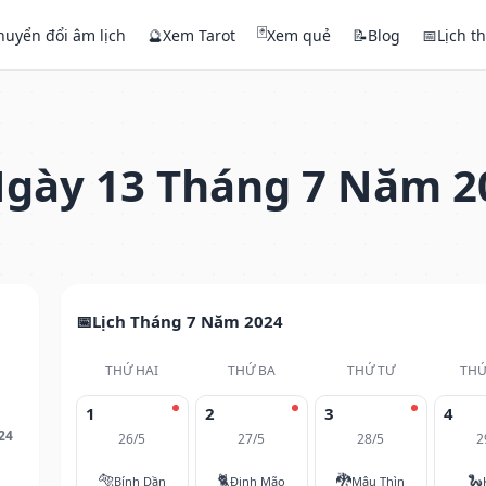
🃏
huyển đổi âm lịch
🔮
Xem Tarot
Xem quẻ
📝
Blog
📅
Lịch t
gày 13 Tháng 7 Năm 2
Lịch Tháng 7 Năm 2024
THỨ HAI
THỨ BA
THỨ TƯ
THỨ
1
2
3
4
24
26/5
27/5
28/5
2
🐅
🐈
🐉
🐍
Bính Dần
Đinh Mão
Mậu Thìn