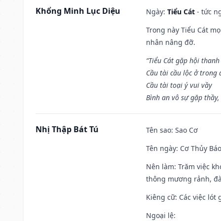
Khổng Minh Lục Diệu
Ngày:
Tiểu Cát
- tức n
Trong này Tiểu Cát mọi
nhân nâng đỡ.
“Tiểu Cát gặp hội thanh
Cầu tài cầu lộc ở trong
Cầu tài toại ý vui vầy
Bình an vô sự gặp thầy,
Nhị Thập Bát Tú
Tên sao
: Sao Cơ
Tên ngày
: Cơ Thủy Báo
Nên làm
: Trăm việc kh
thông mương rảnh, đào
Kiêng cữ
: Các việc ló
Ngoại lệ
: