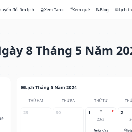
🃏
huyển đổi âm lịch
🔮
Xem Tarot
Xem quẻ
📝
Blog
📅
Lịch t
gày 8 Tháng 5 Năm 20
Lịch Tháng 5 Năm 2024
THỨ HAI
THỨ BA
THỨ TƯ
THỨ
⭐
29
30
1
2
24
23/3
2
🐂
🐅
Ất Sửu
Bí