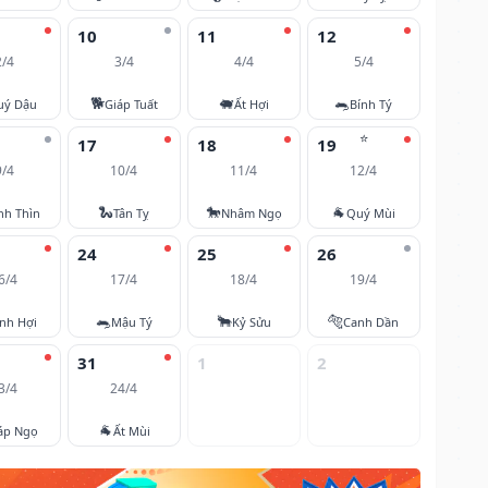
10
11
12
2/4
3/4
4/4
5/4
🐕
🐖
🐀
uý Dậu
Giáp Tuất
Ất Hợi
Bính Tý
⭐
17
18
19
9/4
10/4
11/4
12/4
🐍
🐎
🐐
nh Thìn
Tân Tỵ
Nhâm Ngọ
Quý Mùi
24
25
26
6/4
17/4
18/4
19/4
🐀
🐂
🐅
nh Hợi
Mậu Tý
Kỷ Sửu
Canh Dần
31
1
2
3/4
24/4
🐐
áp Ngọ
Ất Mùi