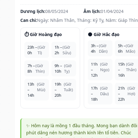
Dương lịch:
08/05/2024
Âm lịch:
01/04/2024
Can chi:
Ngày: Nhâm Thân, Tháng: Kỷ Tỵ, Năm: Giáp Thìn
⏱️ Giờ Hoàng đạo
🌑 Giờ Hắc đạo
3h –
(Giờ
5h –
(Giờ
23h –
(Giờ
1h –
(Giờ
4h
Dần)
6h
Mão)
0h
Tí)
2h
Sửu)
11h
(Giờ
15h
(Giờ
7h –
(Giờ
9h –
(Giờ
–
Ngọ)
–
Thân)
8h
Thìn)
10h
Tỵ)
12h
16h
13h
(Giờ
19h
(Giờ
17h
(Giờ
21h
(Giờ
–
Mùi)
–
Tuất)
–
Dậu)
–
Hợi)
14h
20h
18h
22h
✨ Hôm nay là mồng 1 đầu tháng. Mong bạn dành đôi
phút dâng nén hương thành kính lên tổ tiên. Chúc