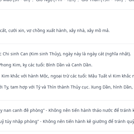
 cất, cưới xin, vợ chồng xuất hành, xây nhà, xây mồ mả.
c Chi sinh Can (Kim sinh Thủy), ngày này là ngày cát (nghĩa nhật).
hong Kim, kỵ các tuổi: Bính Dần và Canh Dần.
 Kim khắc với hành Mộc, ngoại trừ các tuổi: Mậu Tuất vì Kim khắc 
i Tỵ, tam hợp với Tý và Thìn thành Thủy cục. Xung Dần, hình Dần, h
ủy nan canh đê phòng” - Không nên tiến hành tháo nước để tránh
quỷ túy nhập phòng” - Không nên tiến hành kê giường để tránh q