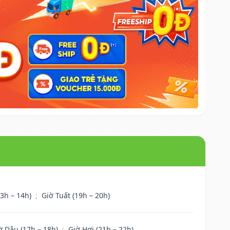
13h – 14h)
;
Giờ Tuất (19h – 20h)
ờ Dậu (17h – 18h)
;
Giờ Hợi (21h – 22h)