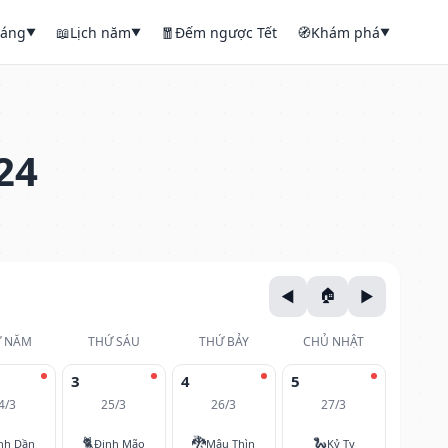
háng
📖
Lịch năm
🧧
Đếm ngược Tết
🧭
Khám phá
▼
▼
▼
24
 NĂM
THỨ SÁU
THỨ BẢY
CHỦ NHẬT
3
4
5
4/3
25/3
26/3
27/3
🐈
🐉
🐍
nh Dần
Đinh Mão
Mậu Thìn
Kỷ Tỵ