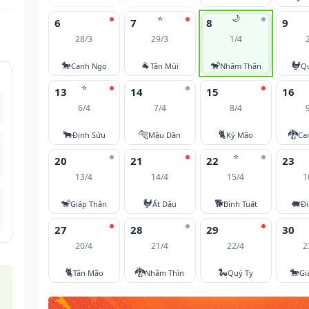
⭐
🌙
6
7
8
9
28/3
29/3
1/4
🐎
🐐
🐒
🐓
Canh Ngọ
Tân Mùi
Nhâm Thân
Q
⭐
13
14
15
16
6/4
7/4
8/4
🐂
🐅
🐈
🐉
Đinh Sửu
Mậu Dần
Kỷ Mão
Ca
⭐
20
21
22
23
13/4
14/4
15/4
1
🐒
🐓
🐕
🐖
Giáp Thân
Ất Dậu
Bính Tuất
Đi
27
28
29
30
20/4
21/4
22/4
2
🐈
🐉
🐍
🐎
Tân Mão
Nhâm Thìn
Quý Tỵ
Gi