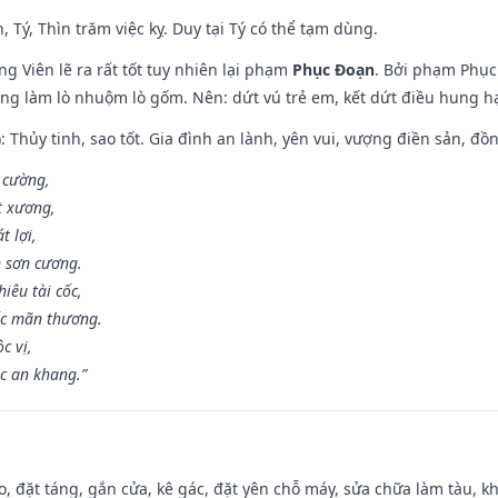
, Tý, Thìn trăm việc kỵ. Duy tại Tý có thể tạm dùng.
g Viên lẽ ra rất tốt tuy nhiên lại phạm
Phục Đoạn
. Bởi phạm Phục 
ông làm lò nhuộm lò gốm. Nên: dứt vú trẻ em, kết dứt điều hung hại
: Thủy tinh, sao tốt. Gia đình an lành, yên vui, vượng điền sản, đồ
o cường,
t xương,
t lợi,
 sơn cương.
iêu tài cốc,
ốc mãn thương.
c vị,
c an khang.”
o, đặt táng, gắn cửa, kê gác, đặt yên chỗ máy, sửa chữa làm tàu, kh