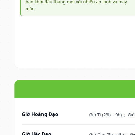
bạn khởi đầu tháng mới với nhiều an lành và may
mắn.
Giờ Hoàng Đạo
Giờ Tí (23h – 0h)
;
Giờ
Giờ Hắc Đạo
Giờ Dần (3h – 4h)
;
Gi