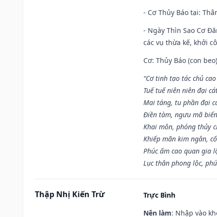
- Cơ Thủy Báo tại: Thân
- Ngày Thìn Sao Cơ Đăn
các vụ thừa kế, khởi c
Cơ: Thủy Báo (con beo)
“Cơ tinh tạo tác chủ ca
Tuế tuế niên niên đại cá
Mai táng, tu phần đại cá
Điền tàm, ngưu mã biến
Khai môn, phóng thủy ch
Khiếp mãn kim ngân, c
Phúc ấm cao quan gia lộ
Lục thân phong lộc, phú
Thập Nhị Kiến Trừ
Trực Bình
Nên làm
: Nhập vào kh