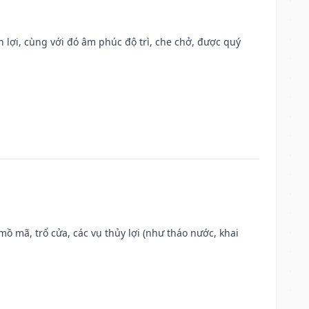
n lợi, cùng với đó âm phúc độ trì, che chở, được quý
 mồ mã, trổ cửa, các vụ thủy lợi (như tháo nước, khai