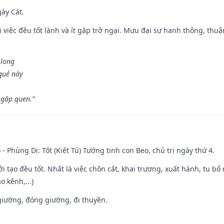
gày Cát.
 việc đều tốt lành và ít gặp trở ngại. Mưu đại sự hanh thông, thuậ
 long
 quẻ này
 gặp quen.”
 - Phùng Dị: Tốt (Kiết Tú) Tướng tinh con Beo, chủ trị ngày thứ 4.
ởi tạo đều tốt. Nhất là việc chôn cất, khai trương, xuất hành, tu bổ
 kênh,...)
t giường, đóng giường, đi thuyền.