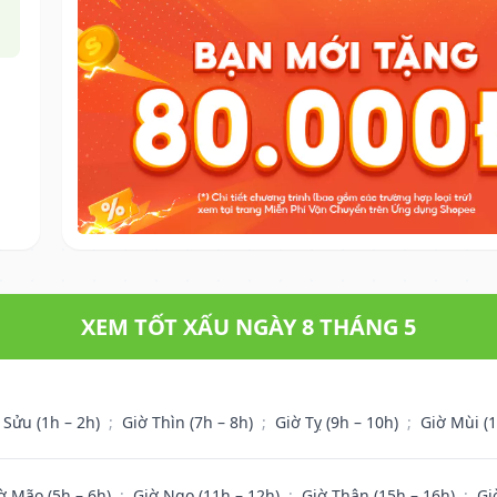
XEM TỐT XẤU NGÀY 8 THÁNG 5
 Sửu (1h – 2h)
;
Giờ Thìn (7h – 8h)
;
Giờ Tỵ (9h – 10h)
;
Giờ Mùi (
ờ Mão (5h – 6h)
;
Giờ Ngọ (11h – 12h)
;
Giờ Thân (15h – 16h)
;
Gi