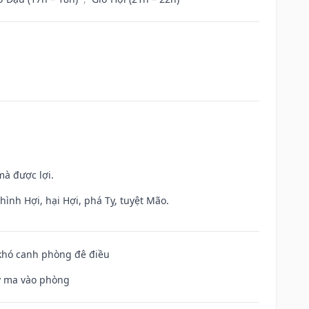
mà được lợi.
ình Hợi, hại Hợi, phá Tỵ, tuyệt Mão.
 khó canh phòng đê điều
uỷ ma vào phòng