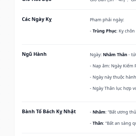
Các Ngày Kỵ
Phạm phải ngày:
-
Trùng Phục
: Kỵ chôn
Ngũ Hành
Ngày:
Nhâm Thân
- tứ
- Nạp âm: Ngày Kiếm P
- Ngày này thuộc hành
- Ngày Thân lục hợp vớ
Bành Tổ Bách Kỵ Nhật
-
Nhâm
: “Bất ương th
-
Thân
: “Bất an sàng 