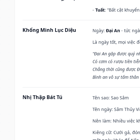
-
Tuất
: “Bất cật khuyể
Khổng Minh Lục Diệu
Ngày:
Đại An
- tức ngà
Là ngày tốt, mọi việc
“Đại An gặp được quý n
Có cơm có rượu tiền tiễ
Chẳng thời cũng được Đ
Bình an vô sự tấm thân
Nhị Thập Bát Tú
Tên sao
: Sao Sâm
Tên ngày
: Sâm Thủy Vi
Nên làm
: Nhiều việc k
Kiêng cữ
: Cưới gả, đó