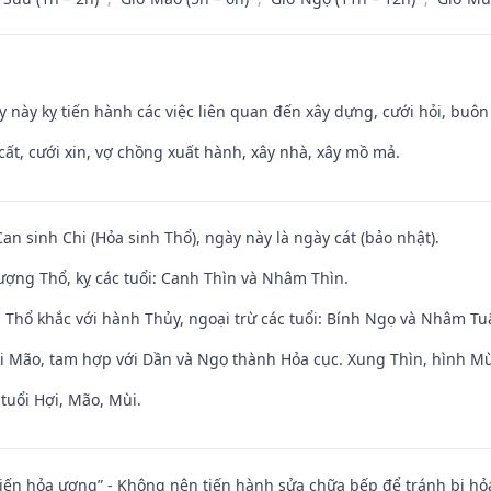
y này kỵ tiến hành các việc liên quan đến xây dựng, cưới hỏi, buô
 cất, cưới xin, vợ chồng xuất hành, xây nhà, xây mồ mả.
Can sinh Chi (Hỏa sinh Thổ), ngày này là ngày cát (bảo nhật).
ợng Thổ, kỵ các tuổi: Canh Thìn và Nhâm Thìn.
 Thổ khắc với hành Thủy, ngoại trừ các tuổi: Bính Ngọ và Nhâm T
ới Mão, tam hợp với Dần và Ngọ thành Hỏa cục. Xung Thìn, hình Mùi
tuổi Hợi, Mão, Mùi.
t kiến hỏa ương” - Không nên tiến hành sửa chữa bếp để tránh bị hỏa