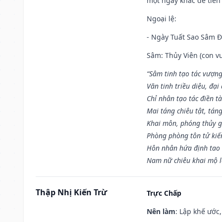
một ngày khác để tiến
Ngoại lệ
:
- Ngày Tuất Sao Sâm 
Sâm: Thủy Viên (con vư
“Sâm tinh tạo tác vượng
Văn tinh triều diệu, đạ
Chỉ nhân tạo tác điền t
Mai táng chiêu tật, tán
Khai môn, phóng thủy g
Phòng phòng tôn tử kiến
Hôn nhân hứa định tao 
Nam nữ chiêu khai mộ l
Thập Nhị Kiến Trừ
Trực Chấp
Nên làm
: Lập khế ước