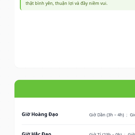
thật bình yên, thuận lợi và đầy niềm vui.
Giờ Hoàng Đạo
Giờ Dần (3h – 4h)
;
Gi
Giờ Hắc Đạo
Giờ Tí (23h – 0h)
;
Giờ