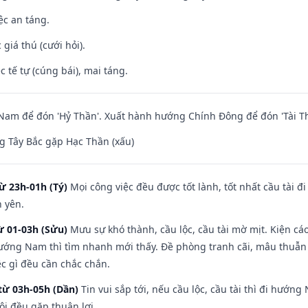
ệc an táng.
giá thú (cưới hỏi).
c tế tự (cúng bái), mai táng.
am để đón 'Hỷ Thần'. Xuất hành hướng Chính Đông để đón 'Tài Th
 Tây Bắc gặp Hạc Thần (xấu)
ừ 23h-01h (Tý)
Mọi công việc đều được tốt lành, tốt nhất cầu tài
h yên.
ừ 01-03h (Sửu)
Mưu sự khó thành, cầu lộc, cầu tài mờ mịt. Kiện cáo
hướng Nam thì tìm nhanh mới thấy. Đề phòng tranh cãi, mâu thuẫn
ệc gì đều cần chắc chắn.
từ 03h-05h (Dần)
Tin vui sắp tới, nếu cầu lộc, cầu tài thì đi hướ
ôi đều gặp thuận lợi.