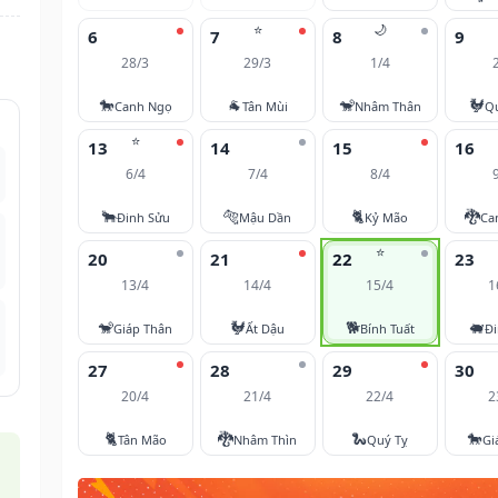
⭐
🌙
6
7
8
9
28/3
29/3
1/4
🐎
🐐
🐒
🐓
Canh Ngọ
Tân Mùi
Nhâm Thân
Q
⭐
13
14
15
16
6/4
7/4
8/4
🐂
🐅
🐈
🐉
Đinh Sửu
Mậu Dần
Kỷ Mão
Ca
⭐
20
21
22
23
13/4
14/4
15/4
1
🐒
🐓
🐕
🐖
Giáp Thân
Ất Dậu
Bính Tuất
Đi
27
28
29
30
20/4
21/4
22/4
2
🐈
🐉
🐍
🐎
Tân Mão
Nhâm Thìn
Quý Tỵ
Gi