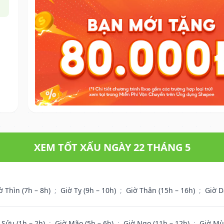
XEM TỐT XẤU NGÀY 22 THÁNG 5
ờ Thìn (7h – 8h)
;
Giờ Tỵ (9h – 10h)
;
Giờ Thân (15h – 16h)
;
Giờ D
 Sửu (1h – 2h)
;
Giờ Mão (5h – 6h)
;
Giờ Ngọ (11h – 12h)
;
Giờ Mù