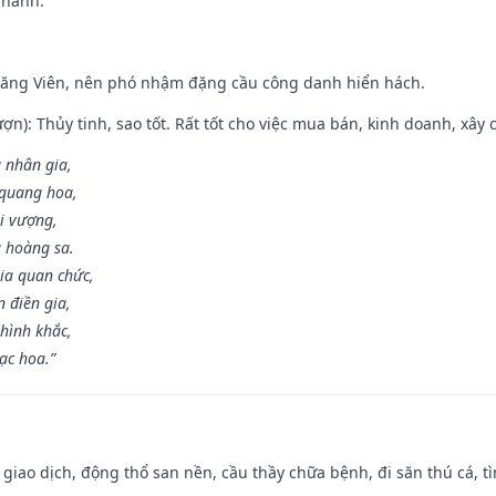
 hành.
Đăng Viên, nên phó nhậm đặng cầu công danh hiển hách.
ợn): Thủy tinh, sao tốt. Rất tốt cho việc mua bán, kinh doanh, xây c
 nhân gia,
i quang hoa,
ài vượng,
g hoàng sa.
ia quan chức,
 điền gia,
hình khắc,
ạc hoa.”
, giao dịch, động thổ san nền, cầu thầy chữa bệnh, đi săn thú cá, 