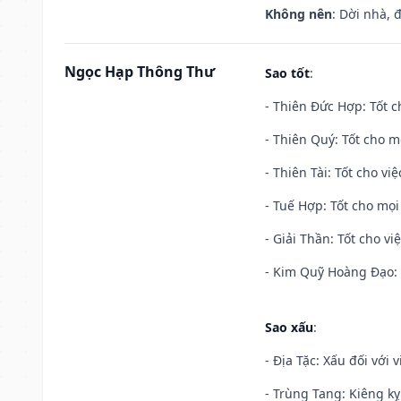
Không nên
: Dời nhà, 
Ngọc Hạp Thông Thư
Sao tốt
:
- Thiên Đức Hợp: Tốt c
- Thiên Quý: Tốt cho mọ
- Thiên Tài: Tốt cho vi
- Tuế Hợp: Tốt cho mọi 
- Giải Thần: Tốt cho vi
- Kim Quỹ Hoàng Đạo: T
Sao xấu
:
- Địa Tặc: Xấu đối với 
- Trùng Tang: Kiêng kỵ