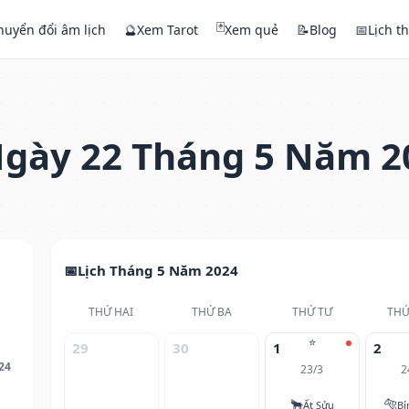
🃏
huyển đổi âm lịch
🔮
Xem Tarot
Xem quẻ
📝
Blog
📅
Lịch t
gày 22 Tháng 5 Năm 2
Lịch Tháng 5 Năm 2024
THỨ HAI
THỨ BA
THỨ TƯ
THỨ
⭐
29
30
1
2
24
23/3
2
🐂
🐅
Ất Sửu
Bí