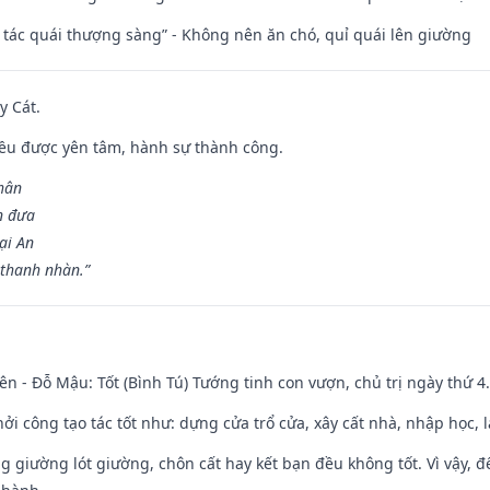
n tác quái thượng sàng” - Không nên ăn chó, quỉ quái lên giường
y Cát.
 đều được yên tâm, hành sự thành công.
hân
n đưa
ại An
 thanh nhàn.”
ên - Đỗ Mậu: Tốt (Bình Tú) Tướng tinh con vượn, chủ trị ngày thứ 4.
hởi công tạo tác tốt như: dựng cửa trổ cửa, xây cất nhà, nhập học,
ng giường lót giường, chôn cất hay kết bạn đều không tốt. Vì vậy, 