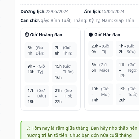
Dương lịch:
22/05/2024
Âm lịch:
15/04/2024
Can chi:
Ngày: Bính Tuất, Tháng: Kỷ Tỵ, Năm: Giáp Thìn
⏱️ Giờ Hoàng đạo
🌑 Giờ Hắc đạo
23h –
(Giờ
1h –
(Giờ
3h –
(Giờ
7h –
(Giờ
0h
Tí)
2h
Sửu)
4h
Dần)
8h
Thìn)
5h –
(Giờ
11h
(Giờ
9h –
(Giờ
15h
(Giờ
6h
Mão)
–
Ngọ)
10h
Tỵ)
–
Thân)
12h
16h
13h
(Giờ
19h
(Giờ
17h
(Giờ
21h
(Giờ
–
Mùi)
–
Tuất)
–
Dậu)
–
Hợi)
14h
20h
18h
22h
🌕 Hôm nay là rằm giữa tháng. Bạn hãy nhớ thắp nén
hương tri ân tổ tiên. Chúc bạn đón nửa cuối tháng