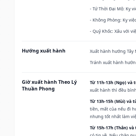
- Tứ Thời Đại Mộ: Kỵ vi
- Không Phòng: Kỵ việc 
- Quỷ Khốc: Xấu với việ
Hướng xuất hành
Xuất hành hướng Tây N
Tránh xuất hành hướng
Giờ xuất hành Theo Lý
Từ 11h-13h (Ngọ) và t
Thuần Phong
xuất hành thì đều bìn
Từ 13h-15h (Mùi) và t
tiền, mất của nếu đi 
nhưng tốt nhất làm vi
Từ 15h-17h (Thân) và 
có tin về. Nếu chăn nu