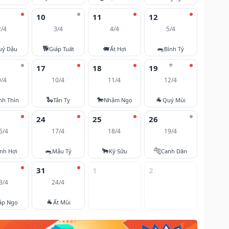
10
11
12
2/4
3/4
4/4
5/4
🐕
🐖
🐀
uý Dậu
Giáp Tuất
Ất Hợi
Bính Tý
⭐
17
18
19
9/4
10/4
11/4
12/4
🐍
🐎
🐐
nh Thìn
Tân Tỵ
Nhâm Ngọ
Quý Mùi
24
25
26
6/4
17/4
18/4
19/4
🐀
🐂
🐅
nh Hợi
Mậu Tý
Kỷ Sửu
Canh Dần
31
1
2
3/4
24/4
🐐
áp Ngọ
Ất Mùi