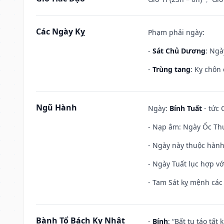
Các Ngày Kỵ
Phạm phải ngày:
-
Sát Chủ Dương
: Ngà
-
Trùng tang
: Kỵ chôn
Ngũ Hành
Ngày:
Bính Tuất
- tức 
- Nạp âm: Ngày Ốc Thư
- Ngày này thuộc hành
- Ngày Tuất lục hợp v
- Tam Sát kỵ mệnh các 
Bành Tổ Bách Kỵ Nhật
-
Bính
: “Bất tu táo tấ