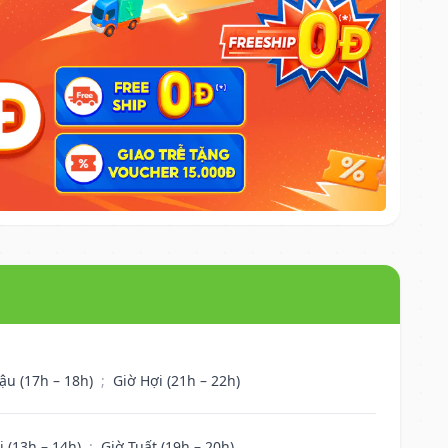
ậu (17h – 18h)
;
Giờ Hợi (21h – 22h)
i (13h – 14h)
;
Giờ Tuất (19h – 20h)