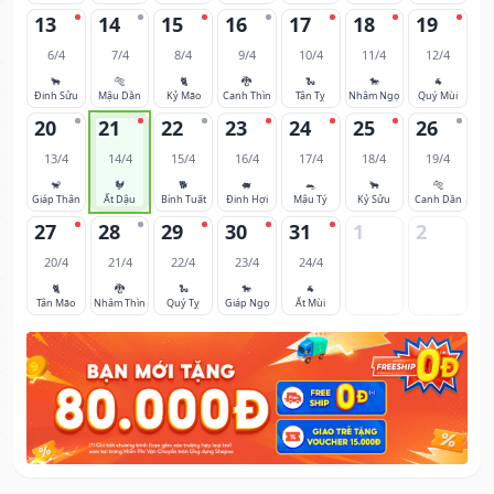
13
14
15
16
17
18
19
6/4
7/4
8/4
9/4
10/4
11/4
12/4
🐂
🐅
🐈
🐉
🐍
🐎
🐐
Đinh Sửu
Mậu Dần
Kỷ Mão
Canh Thìn
Tân Tỵ
Nhâm Ngọ
Quý Mùi
20
21
22
23
24
25
26
13/4
14/4
15/4
16/4
17/4
18/4
19/4
🐒
🐓
🐕
🐖
🐀
🐂
🐅
Giáp Thân
Ất Dậu
Bính Tuất
Đinh Hợi
Mậu Tý
Kỷ Sửu
Canh Dần
27
28
29
30
31
1
2
20/4
21/4
22/4
23/4
24/4
🐈
🐉
🐍
🐎
🐐
Tân Mão
Nhâm Thìn
Quý Tỵ
Giáp Ngọ
Ất Mùi