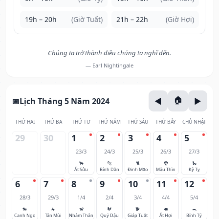
19h – 20h
(Giờ Tuất)
21h – 22h
(Giờ Hợi)
Chúng ta trở thành điều chúng ta nghĩ đến.
— Earl Nightingale
Lịch Tháng 5 Năm 2024
THỨ HAI
THỨ BA
THỨ TƯ
THỨ NĂM
THỨ SÁU
THỨ BẢY
CHỦ NHẬT
29
30
1
2
3
4
5
23/3
24/3
25/3
26/3
27/3
🐂
🐅
🐈
🐉
🐍
Ất Sửu
Bính Dần
Đinh Mão
Mậu Thìn
Kỷ Tỵ
6
7
8
9
10
11
12
28/3
29/3
1/4
2/4
3/4
4/4
5/4
🐎
🐐
🐒
🐓
🐕
🐖
🐀
Canh Ngọ
Tân Mùi
Nhâm Thân
Quý Dậu
Giáp Tuất
Ất Hợi
Bính Tý