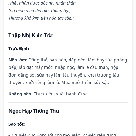
Nhất nhân dược độc nhị nhân thân.
Gia môn điền địa giai thoán bại,
Thương khố kim tiền hóa tác cần.”
Thập Nhị Kiến Trừ
Trực Định
Nên làm
: Động thổ, san nền, đắp nền, làm hay sửa phòng
bếp, lắp đặt máy móc, nhập học, làm lễ cầu thân, nộp
đơn dâng sớ, sửa hay làm tàu thuyền, khai trương tàu
thuyền, khởi công làm lò. Mua nuôi thêm súc vật.
Không nên
: Thưa kiện, xuất hành đi xa
Ngọc Hạp Thông Thư
Sao tốt
:
- Nguyệt Đức Hợp: Tốt cho mọi việc, kỵ việc kiện tụng.