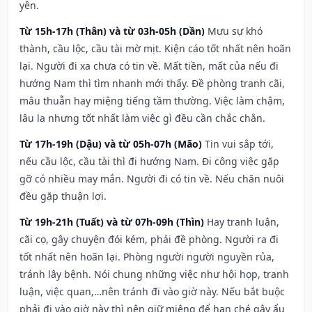
yên.
Từ 15h-17h (Thân) và từ 03h-05h (Dần)
Mưu sự khó
thành, cầu lộc, cầu tài mờ mịt. Kiện cáo tốt nhất nên hoãn
lại. Người đi xa chưa có tin về. Mất tiền, mất của nếu đi
hướng Nam thì tìm nhanh mới thấy. Đề phòng tranh cãi,
mâu thuẫn hay miệng tiếng tầm thường. Việc làm chậm,
lâu la nhưng tốt nhất làm việc gì đều cần chắc chắn.
Từ 17h-19h (Dậu) và từ 05h-07h (Mão)
Tin vui sắp tới,
nếu cầu lộc, cầu tài thì đi hướng Nam. Đi công việc gặp
gỡ có nhiều may mắn. Người đi có tin về. Nếu chăn nuôi
đều gặp thuận lợi.
Từ 19h-21h (Tuất) và từ 07h-09h (Thìn)
Hay tranh luận,
cãi cọ, gây chuyện đói kém, phải đề phòng. Người ra đi
tốt nhất nên hoãn lại. Phòng người người nguyền rủa,
tránh lây bệnh. Nói chung những việc như hội họp, tranh
luận, việc quan,…nên tránh đi vào giờ này. Nếu bắt buộc
phải đi vào giờ này thì nên giữ miệng để hạn ché gây ẩu