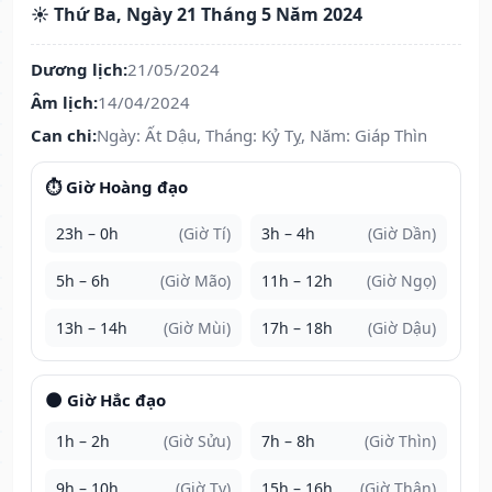
☀️ Thứ Ba, Ngày 21 Tháng 5 Năm 2024
Dương lịch:
21/05/2024
Âm lịch:
14/04/2024
Can chi:
Ngày: Ất Dậu, Tháng: Kỷ Tỵ, Năm: Giáp Thìn
⏱️ Giờ Hoàng đạo
23h – 0h
(Giờ Tí)
3h – 4h
(Giờ Dần)
5h – 6h
(Giờ Mão)
11h – 12h
(Giờ Ngọ)
13h – 14h
(Giờ Mùi)
17h – 18h
(Giờ Dậu)
🌑 Giờ Hắc đạo
1h – 2h
(Giờ Sửu)
7h – 8h
(Giờ Thìn)
9h – 10h
(Giờ Tỵ)
15h – 16h
(Giờ Thân)