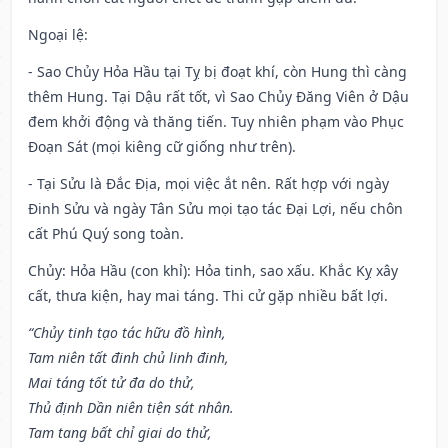
Ngoại lệ
:
- Sao Chủy Hỏa Hầu tại Tỵ bị đoạt khí, còn Hung thì càng
thêm Hung. Tại Dậu rất tốt, vì Sao Chủy Đăng Viên ở Dậu
đem khởi động và thăng tiến. Tuy nhiên phạm vào Phục
Đoạn Sát (mọi kiêng cữ giống như trên).
- Tại Sửu là Đắc Địa, mọi việc ắt nên. Rất hợp với ngày
Đinh Sửu và ngày Tân Sửu mọi tạo tác Đại Lợi, nếu chôn
cất Phú Quý song toàn.
Chủy: Hỏa Hầu (con khỉ): Hỏa tinh, sao xấu. Khắc Kỵ xây
cất, thưa kiện, hay mai táng. Thi cử gặp nhiều bất lợi.
“Chủy tinh tạo tác hữu đồ hình,
Tam niên tất đinh chủ linh đinh,
Mai táng tốt tử đa do thử,
Thủ định Dần niên tiện sát nhân.
Tam tang bất chỉ giai do thử,