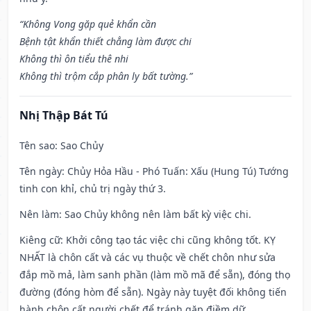
“Không Vong gặp quẻ khẩn cần
Bệnh tật khẩn thiết chẳng làm được chi
Không thì ôn tiểu thê nhi
Không thì trộm cắp phân ly bất tường.”
Nhị Thập Bát Tú
Tên sao
: Sao Chủy
Tên ngày
: Chủy Hỏa Hầu - Phó Tuấn: Xấu (Hung Tú) Tướng
tinh con khỉ, chủ trị ngày thứ 3.
Nên làm
: Sao Chủy không nên làm bất kỳ việc chi.
Kiêng cữ
: Khởi công tạo tác việc chi cũng không tốt. KỴ
NHẤT là chôn cất và các vụ thuộc về chết chôn như sửa
đắp mồ mả, làm sanh phần (làm mồ mã để sẵn), đóng thọ
đường (đóng hòm để sẵn). Ngày này tuyệt đối không tiến
hành chôn cất người chết để tránh gặp điềm dữ.