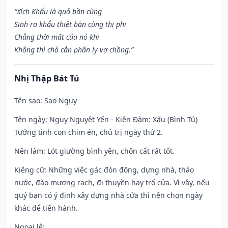
“Xích Khẩu là quả bần cùng
Sinh ra khẩu thiệt bàn cùng thị phi
Chẳng thời mất của nó khi
Không thì chó cắn phân ly vợ chồng.”
Nhị Thập Bát Tú
Tên sao
: Sao Nguy
Tên ngày
: Nguy Nguyệt Yến - Kiên Đàm: Xấu (Bình Tú)
Tướng tinh con chim én, chủ trị ngày thứ 2.
Nên làm
: Lót giường bình yên, chôn cất rất tốt.
Kiêng cữ
: Những việc gác đòn đông, dựng nhà, tháo
nước, đào mương rạch, đi thuyền hay trổ cửa. Vì vậy, nếu
quý bạn có ý định xây dựng nhà cửa thì nên chọn ngày
khác để tiến hành.
Ngoại lệ
: