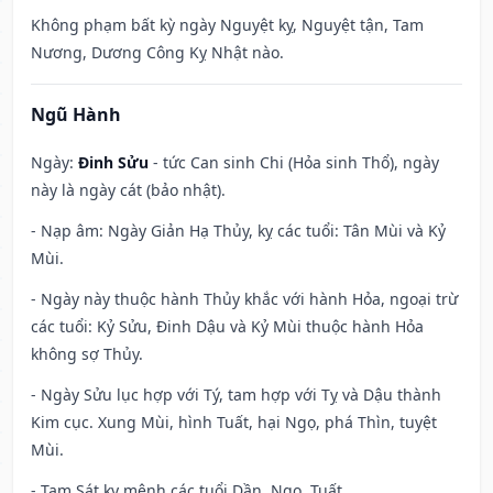
Không phạm bất kỳ ngày Nguyệt kỵ, Nguyệt tận, Tam
Nương, Dương Công Kỵ Nhật nào.
Ngũ Hành
Ngày:
Đinh Sửu
- tức Can sinh Chi (Hỏa sinh Thổ), ngày
này là ngày cát (bảo nhật).
- Nạp âm: Ngày Giản Hạ Thủy, kỵ các tuổi: Tân Mùi và Kỷ
Mùi.
- Ngày này thuộc hành Thủy khắc với hành Hỏa, ngoại trừ
các tuổi: Kỷ Sửu, Đinh Dậu và Kỷ Mùi thuộc hành Hỏa
không sợ Thủy.
- Ngày Sửu lục hợp với Tý, tam hợp với Tỵ và Dậu thành
Kim cục. Xung Mùi, hình Tuất, hại Ngọ, phá Thìn, tuyệt
Mùi.
- Tam Sát kỵ mệnh các tuổi Dần, Ngọ, Tuất.