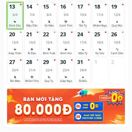
13
14
15
16
17
18
19
6/4
7/4
8/4
9/4
10/4
11/4
12/4
🐂
🐅
🐈
🐉
🐍
🐎
🐐
Đinh Sửu
Mậu Dần
Kỷ Mão
Canh Thìn
Tân Tỵ
Nhâm Ngọ
Quý Mùi
20
21
22
23
24
25
26
13/4
14/4
15/4
16/4
17/4
18/4
19/4
🐒
🐓
🐕
🐖
🐀
🐂
🐅
Giáp Thân
Ất Dậu
Bính Tuất
Đinh Hợi
Mậu Tý
Kỷ Sửu
Canh Dần
27
28
29
30
31
1
2
20/4
21/4
22/4
23/4
24/4
🐈
🐉
🐍
🐎
🐐
Tân Mão
Nhâm Thìn
Quý Tỵ
Giáp Ngọ
Ất Mùi