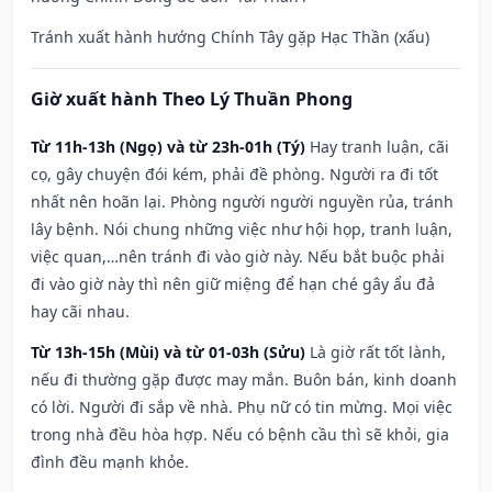
Tránh xuất hành hướng Chính Tây gặp Hạc Thần (xấu)
Giờ xuất hành Theo Lý Thuần Phong
Từ 11h-13h (Ngọ) và từ 23h-01h (Tý)
Hay tranh luận, cãi
cọ, gây chuyện đói kém, phải đề phòng. Người ra đi tốt
nhất nên hoãn lại. Phòng người người nguyền rủa, tránh
lây bệnh. Nói chung những việc như hội họp, tranh luận,
việc quan,…nên tránh đi vào giờ này. Nếu bắt buộc phải
đi vào giờ này thì nên giữ miệng để hạn ché gây ẩu đả
hay cãi nhau.
Từ 13h-15h (Mùi) và từ 01-03h (Sửu)
Là giờ rất tốt lành,
nếu đi thường gặp được may mắn. Buôn bán, kinh doanh
có lời. Người đi sắp về nhà. Phụ nữ có tin mừng. Mọi việc
trong nhà đều hòa hợp. Nếu có bệnh cầu thì sẽ khỏi, gia
đình đều mạnh khỏe.