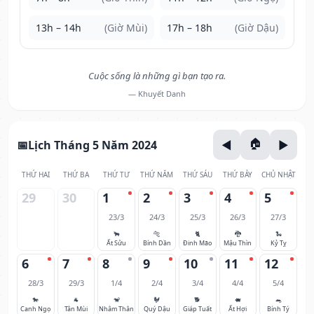
13h – 14h
(Giờ Mùi)
17h – 18h
(Giờ Dậu)
Cuộc sống là những gì bạn tạo ra.
— Khuyết Danh
Lịch Tháng 5 Năm 2024
THỨ HAI
THỨ BA
THỨ TƯ
THỨ NĂM
THỨ SÁU
THỨ BẢY
CHỦ NHẬT
29
30
1
2
3
4
5
23/3
24/3
25/3
26/3
27/3
🐂
🐅
🐈
🐉
🐍
Ất Sửu
Bính Dần
Đinh Mão
Mậu Thìn
Kỷ Tỵ
6
7
8
9
10
11
12
28/3
29/3
1/4
2/4
3/4
4/4
5/4
🐎
🐐
🐒
🐓
🐕
🐖
🐀
Canh Ngọ
Tân Mùi
Nhâm Thân
Quý Dậu
Giáp Tuất
Ất Hợi
Bính Tý