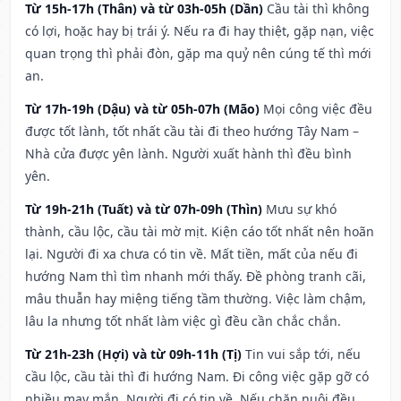
Từ 15h-17h (Thân) và từ 03h-05h (Dần)
Cầu tài thì không
có lợi, hoặc hay bị trái ý. Nếu ra đi hay thiệt, gặp nạn, việc
quan trọng thì phải đòn, gặp ma quỷ nên cúng tế thì mới
an.
Từ 17h-19h (Dậu) và từ 05h-07h (Mão)
Mọi công việc đều
được tốt lành, tốt nhất cầu tài đi theo hướng Tây Nam –
Nhà cửa được yên lành. Người xuất hành thì đều bình
yên.
Từ 19h-21h (Tuất) và từ 07h-09h (Thìn)
Mưu sự khó
thành, cầu lộc, cầu tài mờ mịt. Kiện cáo tốt nhất nên hoãn
lại. Người đi xa chưa có tin về. Mất tiền, mất của nếu đi
hướng Nam thì tìm nhanh mới thấy. Đề phòng tranh cãi,
mâu thuẫn hay miệng tiếng tầm thường. Việc làm chậm,
lâu la nhưng tốt nhất làm việc gì đều cần chắc chắn.
Từ 21h-23h (Hợi) và từ 09h-11h (Tị)
Tin vui sắp tới, nếu
cầu lộc, cầu tài thì đi hướng Nam. Đi công việc gặp gỡ có
nhiều may mắn. Người đi có tin về. Nếu chăn nuôi đều