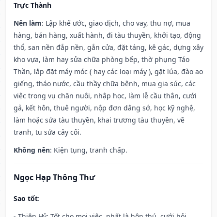
Trực Thành
Nên làm
: Lập khế ước, giao dịch, cho vay, thu nợ, mua
hàng, bán hàng, xuất hành, đi tàu thuyền, khởi tạo, động
thổ, san nền đắp nền, gắn cửa, đặt táng, kê gác, dựng xây
kho vựa, làm hay sửa chữa phòng bếp, thờ phụng Táo
Thần, lắp đặt máy móc ( hay các loại máy ), gặt lúa, đào ao
giếng, tháo nước, cầu thầy chữa bệnh, mua gia súc, các
việc trong vụ chăn nuôi, nhập học, làm lễ cầu thân, cưới
gả, kết hôn, thuê người, nộp đơn dâng sớ, học kỹ nghệ,
làm hoặc sửa tàu thuyền, khai trương tàu thuyền, vẽ
tranh, tu sửa cây cối.
Không nên
: Kiện tụng, tranh chấp.
Ngọc Hạp Thông Thư
Sao tốt
:
- Thiên Hỷ: Tốt cho mọi việc, nhất là hôn thú, cưới hỏi.