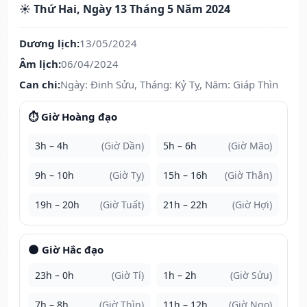
☀️ Thứ Hai, Ngày 13 Tháng 5 Năm 2024
Dương lịch:
13/05/2024
Âm lịch:
06/04/2024
Can chi:
Ngày: Đinh Sửu, Tháng: Kỷ Tỵ, Năm: Giáp Thìn
⏱️ Giờ Hoàng đạo
3h – 4h
(Giờ Dần)
5h – 6h
(Giờ Mão)
9h – 10h
(Giờ Tỵ)
15h – 16h
(Giờ Thân)
19h – 20h
(Giờ Tuất)
21h – 22h
(Giờ Hợi)
🌑 Giờ Hắc đạo
23h – 0h
(Giờ Tí)
1h – 2h
(Giờ Sửu)
7h – 8h
(Giờ Thìn)
11h – 12h
(Giờ Ngọ)