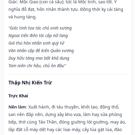
Giác: Mộc Giao (con cá sấu): tức là Mộc tinh, sao tốt. Ý
nghĩa đỗ đạt, hôn nhân thành tựu. Đồng thời kỵ cải táng
và hung táng.
“Giác tinh tọa tác chủ vinh xương
Ngoại tiến điền tài cập nữ lang
Giá thú hôn nhân sinh quý tử
Văn nhân cập đệ kiến Quân vương
Duy hữu táng mai bất khả dụng
Tam niên chi hậu, chủ ôn đậu”
Thập Nhị Kiến Trừ
Trực Khai
Nên làm
: Xuất hành, đi tàu thuyền, khởi tạo, động thổ,
san nền đắp nền, dựng xây kho vựa, làm hay sửa phòng
bếp, thờ cúng Táo Thần, đóng giường lót giường, may áo,
lắp đặt cỗ máy dệt hay các loại máy, cấy lúa gặt lúa, đào