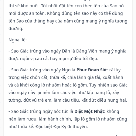
thì sẽ khó nuôi. Tốt nhất đặt tên con theo tên của Sao nó
mới được an toàn. Không dùng tên sao này có thể dùng
tên Sao của tháng hay của năm cũng mang ý nghĩa tương
đương.
Ngoại lệ
:
- Sao Giác trúng vào ngày Dần là Đăng Viên mang ý nghĩa
được ngôi vị cao cả, hay mọi sự đều tốt đẹp.
- Sao Giác trúng vào ngày Ngọ là
Phục Đoạn Sát
: rất kỵ
trong việc chôn cất, thừa kế, chia lãnh gia tài, xuất hành
và cả khởi công lò nhuộm hoặc lò gốm. Tuy nhiên sao Giác
vào ngày này lại nên làm các việc như lấp hang lỗ, xây
tường, dứt vú trẻ em, làm cầu tiêu, kết dứt điều hung hại.
- Sao Giác trúng ngày Sóc tức là
Diệt Một Nhật
: không
nên làm rượu, làm hành chính, lập lò gốm lò nhuộm cũng
như thừa kế. Đặc biệt Đại Kỵ đi thuyền.