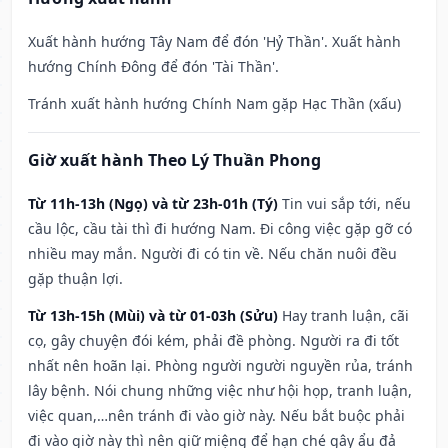
Xuất hành hướng Tây Nam để đón 'Hỷ Thần'. Xuất hành
hướng Chính Đông để đón 'Tài Thần'.
Tránh xuất hành hướng Chính Nam gặp Hạc Thần (xấu)
Giờ xuất hành Theo Lý Thuần Phong
Từ 11h-13h (Ngọ) và từ 23h-01h (Tý)
Tin vui sắp tới, nếu
cầu lộc, cầu tài thì đi hướng Nam. Đi công việc gặp gỡ có
nhiều may mắn. Người đi có tin về. Nếu chăn nuôi đều
gặp thuận lợi.
Từ 13h-15h (Mùi) và từ 01-03h (Sửu)
Hay tranh luận, cãi
cọ, gây chuyện đói kém, phải đề phòng. Người ra đi tốt
nhất nên hoãn lại. Phòng người người nguyền rủa, tránh
lây bệnh. Nói chung những việc như hội họp, tranh luận,
việc quan,…nên tránh đi vào giờ này. Nếu bắt buộc phải
đi vào giờ này thì nên giữ miệng để hạn ché gây ẩu đả