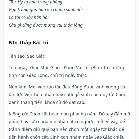
“Tốc Hỷ là bạn trùng phùng
Gặp trùng gặp bạn vợ chồng sánh đôi
Có tài có lộc hẳn hoi
Cầu gì cũng được mừng vui thỏa lòng”
Nhị Thập Bát Tú
Tên sao
: Sao Giác
Tên ngày
: Giác Mộc Giao - Đặng Vũ: Tốt (Bình Tú) Tướng
tinh con Giao Long, chủ trị ngày thứ 5.
Nên làm
: Mọi việc tạo tác đều đặng được vinh xương và
tấn lợi. Việc hôn nhân hay cưới gả sinh con quý tử. Công
danh thăng tiến, khoa cử đỗ đạt cao.
Kiêng cữ
: Chôn cất hoạn nạn phải ba năm. Dù xây đắp mộ
phần hay sửa chữa mộ phần ắt có người chết. Vì vậy, để
tránh điềm giữ quý bạn nên chọn một ngày tốt khác để
tiến hành chôn cất. Sinh con nhằm ngày Sao Giác chiếu