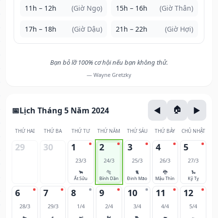
11h – 12h
(Giờ Ngọ)
15h – 16h
(Giờ Thân)
17h – 18h
(Giờ Dậu)
21h – 22h
(Giờ Hợi)
Bạn bỏ lỡ 100% cơ hội nếu bạn không thử.
— Wayne Gretzky
Lịch Tháng 5 Năm 2024
THỨ HAI
THỨ BA
THỨ TƯ
THỨ NĂM
THỨ SÁU
THỨ BẢY
CHỦ NHẬT
29
30
1
2
3
4
5
23/3
24/3
25/3
26/3
27/3
🐂
🐅
🐈
🐉
🐍
Ất Sửu
Bính Dần
Đinh Mão
Mậu Thìn
Kỷ Tỵ
6
7
8
9
10
11
12
28/3
29/3
1/4
2/4
3/4
4/4
5/4
🐎
🐐
🐒
🐓
🐕
🐖
🐀