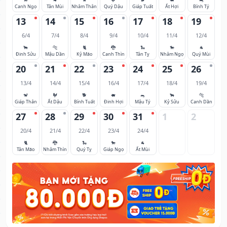
Canh Ngọ
Tân Mùi
Nhâm Thân
Quý Dậu
Giáp Tuất
Ất Hợi
Bính Tý
13
14
15
16
17
18
19
6/4
7/4
8/4
9/4
10/4
11/4
12/4
🐂
🐅
🐈
🐉
🐍
🐎
🐐
Đinh Sửu
Mậu Dần
Kỷ Mão
Canh Thìn
Tân Tỵ
Nhâm Ngọ
Quý Mùi
20
21
22
23
24
25
26
13/4
14/4
15/4
16/4
17/4
18/4
19/4
🐒
🐓
🐕
🐖
🐀
🐂
🐅
Giáp Thân
Ất Dậu
Bính Tuất
Đinh Hợi
Mậu Tý
Kỷ Sửu
Canh Dần
27
28
29
30
31
1
2
20/4
21/4
22/4
23/4
24/4
🐈
🐉
🐍
🐎
🐐
Tân Mão
Nhâm Thìn
Quý Tỵ
Giáp Ngọ
Ất Mùi