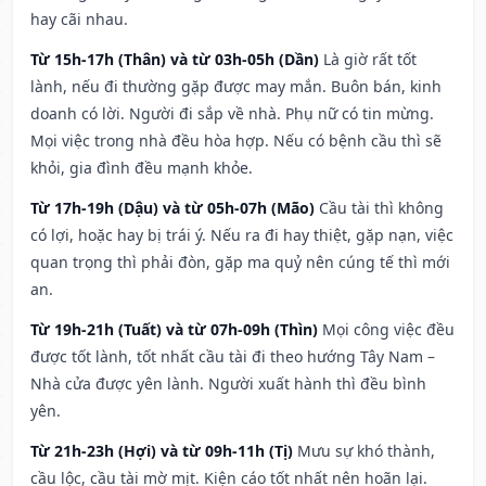
hay cãi nhau.
Từ 15h-17h (Thân) và từ 03h-05h (Dần)
Là giờ rất tốt
lành, nếu đi thường gặp được may mắn. Buôn bán, kinh
doanh có lời. Người đi sắp về nhà. Phụ nữ có tin mừng.
Mọi việc trong nhà đều hòa hợp. Nếu có bệnh cầu thì sẽ
khỏi, gia đình đều mạnh khỏe.
Từ 17h-19h (Dậu) và từ 05h-07h (Mão)
Cầu tài thì không
có lợi, hoặc hay bị trái ý. Nếu ra đi hay thiệt, gặp nạn, việc
quan trọng thì phải đòn, gặp ma quỷ nên cúng tế thì mới
an.
Từ 19h-21h (Tuất) và từ 07h-09h (Thìn)
Mọi công việc đều
được tốt lành, tốt nhất cầu tài đi theo hướng Tây Nam –
Nhà cửa được yên lành. Người xuất hành thì đều bình
yên.
Từ 21h-23h (Hợi) và từ 09h-11h (Tị)
Mưu sự khó thành,
cầu lộc, cầu tài mờ mịt. Kiện cáo tốt nhất nên hoãn lại.