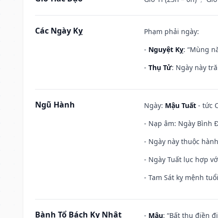
Các Ngày Kỵ
Phạm phải ngày:
-
Nguyệt Kỵ
: “Mùng nă
-
Thụ Tử
: Ngày này tr
Ngũ Hành
Ngày:
Mậu Tuất
- tức 
- Nạp âm: Ngày Bình Đ
- Ngày này thuộc hành
- Ngày Tuất lục hợp v
- Tam Sát kỵ mệnh tuổi
Bành Tổ Bách Kỵ Nhật
-
Mậu
: “Bất thụ điền 