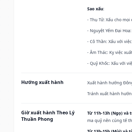
Sao xấu
:
- Thụ Tử: Xấu cho mọi c
- Nguyệt Yếm Đại Hoạ: X
- Cô Thần: Xấu với việc
- Âm Thác: Kỵ việc xuất
- Quỷ Khốc: Xấu với việ
Hướng xuất hành
Xuất hành hướng Đông
Tránh xuất hành hướng
Giờ xuất hành Theo Lý
Từ 11h-13h (Ngọ) và t
Thuần Phong
ma quỷ nên cúng tế th
Từ 13h-15h (Mùi) và t