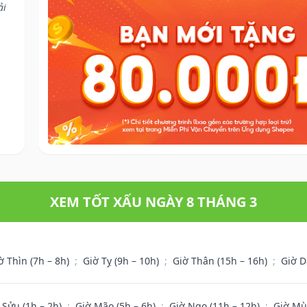
ải
XEM TỐT XẤU NGÀY 8 THÁNG 3
ờ Thìn (7h – 8h)
;
Giờ Tỵ (9h – 10h)
;
Giờ Thân (15h – 16h)
;
Giờ D
 Sửu (1h – 2h)
;
Giờ Mão (5h – 6h)
;
Giờ Ngọ (11h – 12h)
;
Giờ Mù