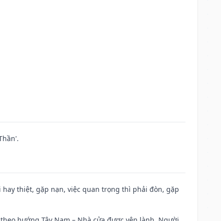
Thần'.
đi hay thiệt, gặp nạn, việc quan trọng thì phải đòn, gặp
 đi theo hướng Tây Nam – Nhà cửa được yên lành. Người