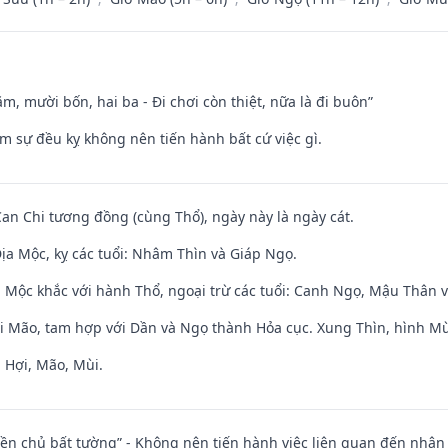
m, mười bốn, hai ba - Đi chơi còn thiệt, nữa là đi buôn”
ăm sự đều kỵ không nên tiến hành bất cứ việc gì.
Can Chi tương đồng (cùng Thổ), ngày này là ngày cát.
ịa Mộc, kỵ các tuổi: Nhâm Thìn và Giáp Ngọ.
 Mộc khắc với hành Thổ, ngoại trừ các tuổi: Canh Ngọ, Mậu Thân 
ới Mão, tam hợp với Dần và Ngọ thành Hỏa cục. Xung Thìn, hình Mùi
 Hợi, Mão, Mùi.
điền chủ bất tường” - Không nên tiến hành việc liên quan đến nhậ