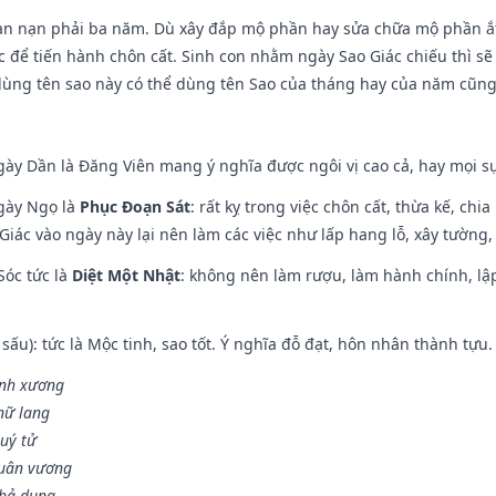
ạn nạn phải ba năm. Dù xây đắp mộ phần hay sửa chữa mộ phần ắt 
 để tiến hành chôn cất. Sinh con nhằm ngày Sao Giác chiếu thì sẽ 
dùng tên sao này có thể dùng tên Sao của tháng hay của năm cũn
gày Dần là Đăng Viên mang ý nghĩa được ngôi vị cao cả, hay mọi sự
ngày Ngọ là
Phục Đoạn Sát
: rất kỵ trong việc chôn cất, thừa kế, ch
Giác vào ngày này lại nên làm các việc như lấp hang lỗ, xây tường, 
Sóc tức là
Diệt Một Nhật
: không nên làm rượu, làm hành chính, lậ
 sấu): tức là Mộc tinh, sao tốt. Ý nghĩa đỗ đạt, hôn nhân thành tựu
vinh xương
 nữ lang
uý tử
Quân vương
khả dụng