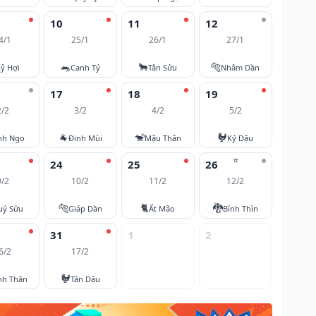
10
11
12
4/1
25/1
26/1
27/1
🐀
🐂
🐅
ỷ Hợi
Canh Tý
Tân Sửu
Nhâm Dần
17
18
19
2/2
3/2
4/2
5/2
🐐
🐒
🐓
nh Ngọ
Đinh Mùi
Mậu Thân
Kỷ Dậu
⭐
24
25
26
9/2
10/2
11/2
12/2
🐅
🐈
🐉
uý Sửu
Giáp Dần
Ất Mão
Bính Thìn
31
1
2
6/2
17/2
🐓
nh Thân
Tân Dậu