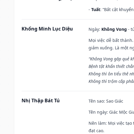
-
Tuất
: “Bất cật khuyể
Khổng Minh Lục Diệu
Ngày:
Không Vong
- t
Mọi việc dễ bất thành. 
giảm xuống. Là một ng
“Không Vong gặp quẻ k
Bệnh tật khẩn thiết chẳ
Không thì ôn tiểu thê nh
Không thì trộm cắp phân
Nhị Thập Bát Tú
Tên sao
: Sao Giác
Tên ngày
: Giác Mộc Gi
Nên làm
: Mọi việc tạ
đạt cao.