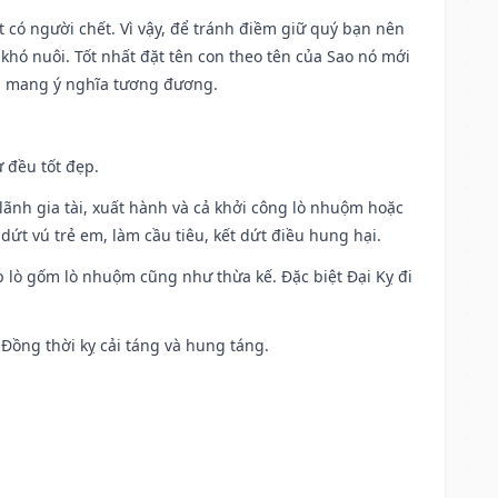
có người chết. Vì vậy, để tránh điềm giữ quý bạn nên
khó nuôi. Tốt nhất đặt tên con theo tên của Sao nó mới
g mang ý nghĩa tương đương.
 đều tốt đẹp.
ia lãnh gia tài, xuất hành và cả khởi công lò nhuộm hoặc
dứt vú trẻ em, làm cầu tiêu, kết dứt điều hung hại.
p lò gốm lò nhuộm cũng như thừa kế. Đặc biệt Đại Kỵ đi
. Đồng thời kỵ cải táng và hung táng.