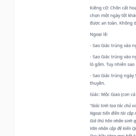
Kiêng cữ
: Chôn cất ho
chọn một ngày tốt khác
được an toàn. Không 
Ngoại lệ
:
- Sao Giác trúng vào n
- Sao Giác trúng vào 
lò gốm. Tuy nhiên sao 
- Sao Giác trúng ngày 
thuyền.
Giác: Mộc Giao (con cá
“Giác tinh tọa tác chủ 
Ngoại tiến điền tài cập
Giá thú hôn nhân sinh q
Văn nhân cập đệ kiến 
Duy hữu táng mai bất 