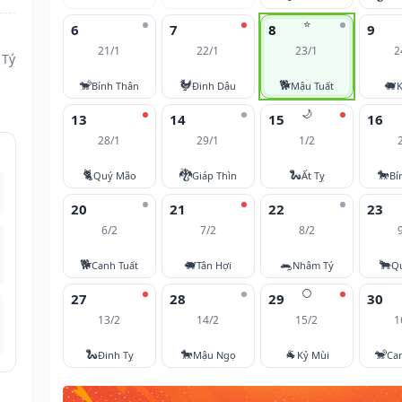
⭐
6
7
8
9
21/1
22/1
23/1
2
 Tý
🐒
🐓
🐕
🐖
Bính Thân
Đinh Dậu
Mậu Tuất
K
🌙
13
14
15
16
28/1
29/1
1/2
🐈
🐉
🐍
🐎
Quý Mão
Giáp Thìn
Ất Tỵ
Bí
20
21
22
23
6/2
7/2
8/2
🐕
🐖
🐀
🐂
Canh Tuất
Tân Hợi
Nhâm Tý
Q
🌕
27
28
29
30
13/2
14/2
15/2
1
🐍
🐎
🐐
🐒
Đinh Tỵ
Mậu Ngọ
Kỷ Mùi
Ca