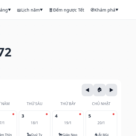
háng
📖
Lịch năm
🧧
Đếm ngược Tết
🧭
Khám phá
▼
▼
▼
72
 NĂM
THỨ SÁU
THỨ BẢY
CHỦ NHẬT
3
4
5
7/1
18/1
19/1
20/1
🐍
🐎
🐐
âm Thìn
Quý Tỵ
Giáp Ngọ
Ất Mùi