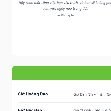
Hãy chọn một công việc bạn yêu thích, và bạn sẽ không ph
làm việc ngày nào trong đời.
— Khổng Tử
Giờ Hoàng Đạo
Giờ Dần (3h – 4h)
;
Gi
Giờ Hắc Đạo
Giờ Tí (23h – 0h)
;
Giờ