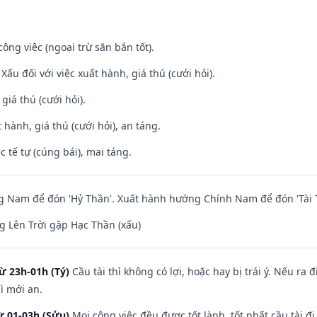
ông việc (ngoại trừ săn bắn tốt).
ấu đối với việc xuất hành, giá thú (cưới hỏi).
 giá thú (cưới hỏi).
 hành, giá thú (cưới hỏi), an táng.
c tế tự (cúng bái), mai táng.
 Nam để đón 'Hỷ Thần'. Xuất hành hướng Chính Nam để đón 'Tài 
 Lên Trời gặp Hạc Thần (xấu)
ừ 23h-01h (Tý)
Cầu tài thì không có lợi, hoặc hay bị trái ý. Nếu ra 
ì mới an.
ừ 01-03h (Sửu)
Mọi công việc đều được tốt lành, tốt nhất cầu tài