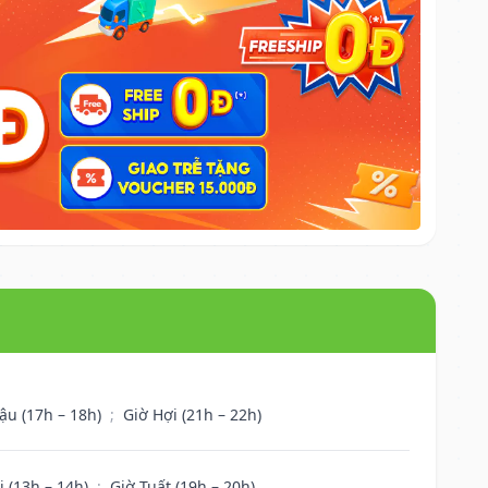
ậu (17h – 18h)
;
Giờ Hợi (21h – 22h)
i (13h – 14h)
;
Giờ Tuất (19h – 20h)