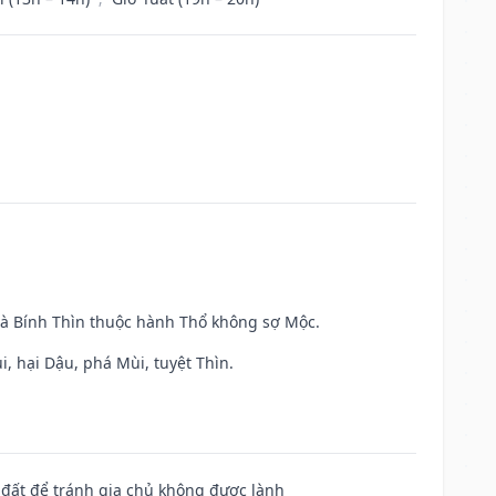
và Bính Thìn thuộc hành Thổ không sợ Mộc.
, hại Dậu, phá Mùi, tuyệt Thìn.
n đất để tránh gia chủ không được lành