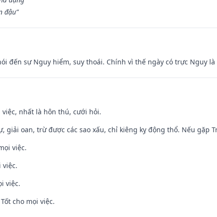
n đậu”
nói đến sự Nguy hiểm, suy thoái. Chính vì thế ngày có trực Nguy l
 việc, nhất là hôn thú, cưới hỏi.
tự, giải oan, trừ được các sao xấu, chỉ kiêng kỵ động thổ. Nếu gặp Tr
mọi việc.
 việc.
i việc.
Tốt cho mọi việc.