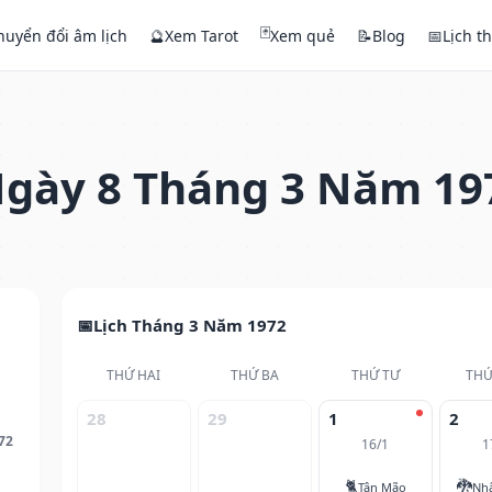
🃏
huyển đổi âm lịch
🔮
Xem Tarot
Xem quẻ
📝
Blog
📅
Lịch t
gày 8 Tháng 3 Năm 19
Lịch Tháng 3 Năm 1972
THỨ HAI
THỨ BA
THỨ TƯ
THỨ
28
29
1
2
72
16/1
1
🐈
🐉
Tân Mão
Nh