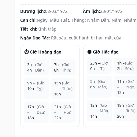
Dương lịch:
08/03/1972
Âm lịch:
23/01/1972
Can chi:
Ngày: Mậu Tuất, Tháng: Nhâm Dần, Năm: Nhâm
Tiết khí:
Kinh trập
Ngày Đạo Tặc:
Rất xấu, xuất hành bị hại, mất của
⏱️ Giờ Hoàng đạo
🌑 Giờ Hắc đạo
23h –
(Giờ
1h –
(Giờ
3h –
(Giờ
7h –
(Giờ
0h
Tí)
2h
Sửu)
4h
Dần)
8h
Thìn)
5h –
(Giờ
11h
(Giờ
9h –
(Giờ
15h
(Giờ
6h
Mão)
–
Ngọ)
10h
Tỵ)
–
Thân)
12h
16h
13h
(Giờ
19h
(Giờ
17h
(Giờ
21h
(Giờ
–
Mùi)
–
Tuất)
–
Dậu)
–
Hợi)
14h
20h
18h
22h