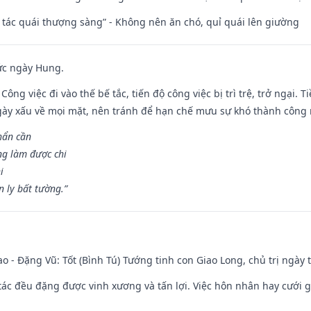
n tác quái thượng sàng” - Không nên ăn chó, quỉ quái lên giường
ức ngày Hung.
Công việc đi vào thế bế tắc, tiến độ công việc bị trì trệ, trở ngại. 
ày xấu về mọi mặt, nên tránh để hạn chế mưu sự khó thành công 
hẩn cần
ng làm được chi
i
 ly bất tường.”
ao - Đặng Vũ: Tốt (Bình Tú) Tướng tinh con Giao Long, chủ trị ngày 
o tác đều đặng được vinh xương và tấn lợi. Việc hôn nhân hay cưới 